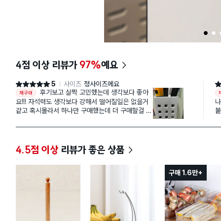
1
2
4점 이상 리뷰가
97%
예요
5
사이즈
정사이즈에요
별점 5점
별
후기보고 살짝 고민했는데 생각보다 좋아
재구매
요!!! 자석력도 생각보다 강해서 떨어질일은 없을거
나
같고 혹시몰라서 하나만 구매했는데 더 구매할걸 후
붙
회중입니다..ㅎㅎ다음에 또 주문할때 두세개 더 구
서
매할예정입니다.
좋
4.5점 이상
리뷰가 좋은 상품
구매 1.6만+