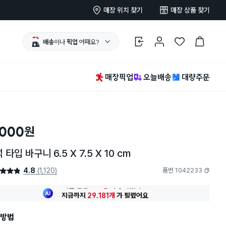
매장 위치 찾기
매장 상품 찾기
배송
이나
픽업
어때요?
로그인
마이페이지
찜 한 상품
장바구니
매장픽업
오늘배송
대량주문
,000
원
 타입 바구니 6.5 X 7.5 X 10 cm
4.8
(1,120)
품번 1042233
4.8점
복사하기
최근 한달
535명
이
구매했어요
지금까지
29,181개
가
팔렸어요
30대 여성
이 가장 많이
구매했어요
최근 한달
535명
이
구매했어요
방법
지금까지
29,181개
가
팔렸어요