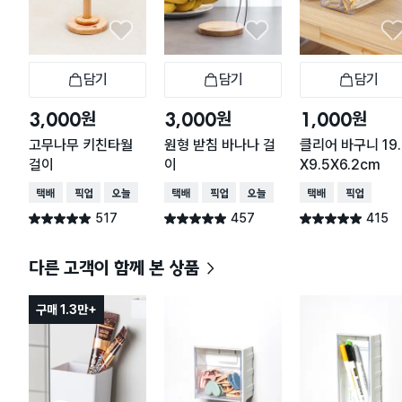
담기
담기
담기
장바구니
장바구니
장
원
원
원
3,000
3,000
1,000
고무나무 키친타월
원형 받침 바나나 걸
클리어 바구니 19.
걸이
이
X9.5X6.2cm
택배배송
매장픽업
오늘배송
택배배송
매장픽업
오늘배송
택배배송
매장픽업
517
457
415
별점 4.9점
별점 4.9점
별점 4.9점
건 작성
건 작성
건 작성
다른 고객이 함께 본 상품
구매 1.3만+