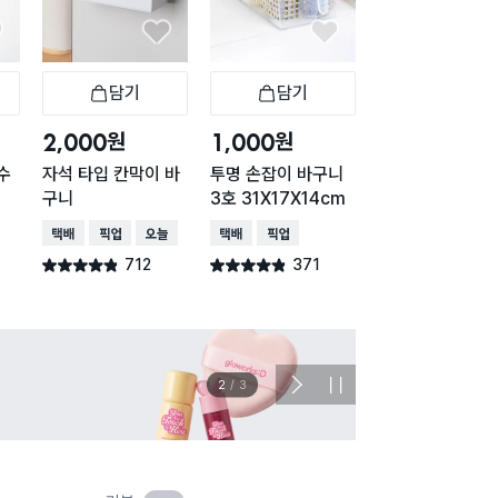
담기
담기
담기
바구니
장바구니
장바구니
장
원
원
원
2,000
1,000
2,000
수
자석 타입 칸막이 바
투명 손잡이 바구니
투명 다용도 케이
구니
3호 31X17X14cm
3 X 13 X 13 cm
택배배송
매장픽업
오늘배송
택배배송
매장픽업
택배배송
매장픽업
712
371
94
별점 4.8점
별점 4.8점
별점 4.9점
건 작성
건 작성
건 작
이벤트
관심 
2
/
3
다
정
음
지
슬
라
이
드