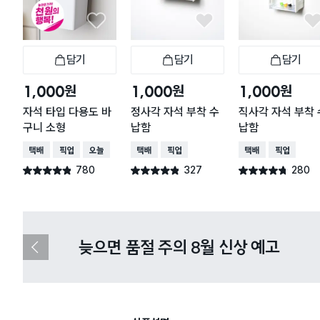
담기
담기
담기
장바구니
장바구니
장
원
원
원
1,000
1,000
1,000
자석 타입 다용도 바
정사각 자석 부착 수
직사각 자석 부착 
구니 소형
납함
납함
택배배송
매장픽업
오늘배송
택배배송
매장픽업
택배배송
매장픽업
780
327
280
별점 4.8점
별점 4.8점
별점 4.7점
건 작성
건 작성
건 작성
다이소X카카오페이 8월 결제 혜택 
이
전
슬
라
이
드