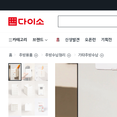
홈
신상발견
오픈런
기획전
카테고리
브랜드
홈
주방용품
주방수납정리
기타주방수납