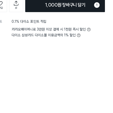
1,000원 장바구니 담기
1
952
61
트
0.1% 다이소 포인트 적립
카카오페이머니로 3만원 이상 결제 시 1천원 즉시 할인
다이소 삼성카드 다이소몰 이용금액의 1% 할인
5
사이즈
정사이즈에요
5
사이즈
별점 5점
트보드에서 사용해요 세탁기나 전
냉장고에 붙여놓고 쓰기에 
펜 넣기에도 좋고 작은 소
곳 모두
거 같아요.
난 아침, 저녁에 먹을 약 
아주 좋아요.
보다 좀더 흰색에 광택은 더 없는
구매 2만+