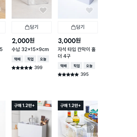
담기
담기
담기
바구니
장바구니
장바구니
장
원
원
원
2,000
3,000
1,000
5
수납 32x15x9cm
자석 타입 칸막이 홀
클리어 바구니 2
더 4구
9.5 X 9.5 X 6.2
택배배송
매장픽업
오늘배송
m
택배배송
매장픽업
오늘배송
택배배송
매장픽업
399
별점 4.9점
건 작성
395
297
별점 4.9점
별점 4.9점
건 작성
건 작
구매 1.2만+
구매 1.2만+