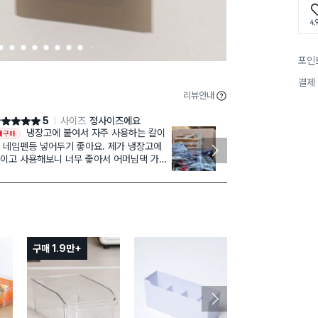
4,
3
4
5
6
7
8
9
1
포인
0
결제
리뷰안내
5
사이즈
정사이즈에요
점 5점
별점 5점
냉장고에 붙여서 자주 사용하는 칼이
화이
재구매
재구매
 네임펜등 넣어두기 좋아요. 제가 냉장고에
자렌지 건조기등 자석으로 붙일수있는 
이고 사용해보니 너무 좋아서 어머님댁 가면
사용 가능
 재구매를 못해 저희꺼 먼저 갖다 드렸더니
리모콘 보관도 용의해서 2번째 구매했어요 비
아하시네요.
슷한 일본제품
편이에요
구매 1.9만+