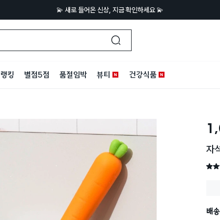
💫 새로 들어온 신상, 지금 확인하세요 💫
랭킹
별점5점
품절임박
뷰티
건강식품
1
자석
별점 
배송