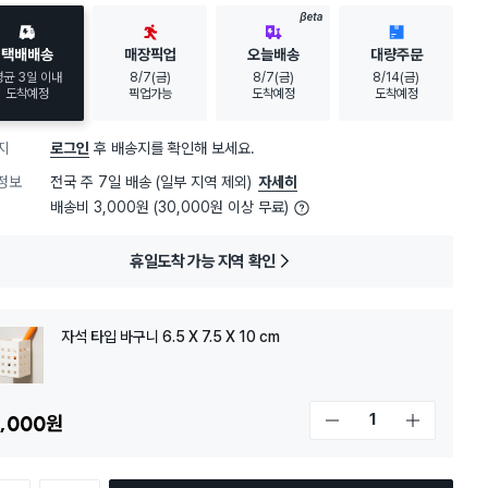
30대 여성
이 가장 많이
구매했어요
BETA
택배배송
매장픽업
오늘배송
대량주문
평균 3일 이내
8/7(금)
8/7(금)
8/14(금)
도착예정
픽업가능
도착예정
도착예정
지
로그인
후 배송지를 확인해 보세요.
정보
전국 주 7일 배송 (일부 지역 제외)
자세히
배송비 3,000원 (30,000원 이상 무료)
휴일도착 가능 지역 확인
자석 타입 바구니 6.5 X 7.5 X 10 cm
,000
원
개수 감소
개수 증가