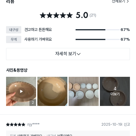
리뷰
전체보기
5.0
별점 5.0점
(21)
견고하고 튼튼해요
67%
내구성
사용하기 가벼워요
67%
무게
자세히 보기
사진&동영상
4
고객 리뷰 
더보기
리뷰 이미지 등록 개수
2
njy****
2025-10-19
신고
별점 5점