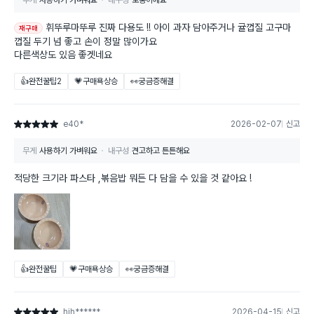
무게
사용하기 가벼워요
내구성
보통이에요
휘뚜루마뚜루 진짜 다용도 !! 아이 과자 담아주거나 귤껍질 고구마
재구매
껍질 두기 넘 좋고 손이 정말 많이가요
다른색상도 있음 좋겟네요
👍완전꿀팁
2
💗구매욕상승
👀궁금증해결
e40*
2026-02-07
신고
별점 5점
무게
사용하기 가벼워요
내구성
견고하고 튼튼해요
적당한 크기라 파스타 ,볶음밥 뭐든 다 담을 수 있을 것 같아요 !
👍완전꿀팁
💗구매욕상승
👀궁금증해결
hjh******
2026-04-15
신고
별점 5점