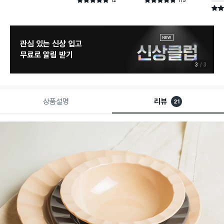
별점 4.9점
별점 4.8점
건 작성
건 작성
별점 
관심 있는 신상 입고
무료로 알림 받기
3
3
상품설명
리뷰
21