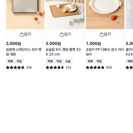
담기
담기
담기
3,000
5,000
1,000
5,0
원
원
원
일본제 스테인리스 조리 쟁
논슬립 우드 쟁반 플랫 33
손잡이 PP 다용도 접시 아이
클리어
반 대형
X 25 cm
보리
X2
택배배송
매장픽업
택배배송
매장픽업
오늘배송
택배배송
매장픽업
택배
245
125
928
별점 4.7점
별점 4.6점
별점 4.8점
별점 
건 작성
건 작성
건 작성