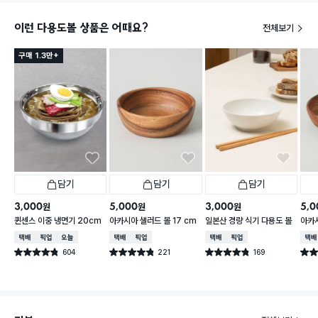
이런 다용도볼 상품은 어때요?
전체보기
구매 1.3만+
담기
담기
담기
3,000
5,000
3,000
5,0
원
원
원
퀸센스 이중 냉면기 20cm
아카시아 샐러드 볼 17 cm
일본산 경량 식기 다용도 볼
아카시
택배배송
매장픽업
오늘배송
택배배송
매장픽업
택배배송
매장픽업
택배
604
221
169
별점 4.8점
별점 4.8점
별점 4.8점
별점 
건 작성
건 작성
건 작성