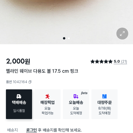
확대 보기
1
2
2,000
원
5.0
(21)
별점 5.0점
멜라민 웨이브 다용도 볼 17.5 cm 핑크
품번 1042164
복사하기
BETA
택배배송
매장픽업
오늘배송
대량주문
오늘
오늘
8/18(화)
일시품절
픽업가능
도착예정
도착예정
배송지
로그인
후 배송지를 확인해 보세요.