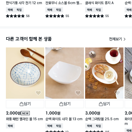
한식기풍 사각 찬기 12 cm
잔꽃무늬 소스볼 6cm 옐로
클래식 화이트 종지 A
순백 
우
택배배송
매장픽업
택배배송
매장픽업
택배배송
매장픽업
택배
56
55
55
별점 4.9점
별점 4.9점
별점 4.9점
별점 
건 작성
건 작성
건 작성
다른 고객이 함께 본 상품
전체보기
담기
담기
담기
2,000
1,000
3,000
2,0
원
원
원
NEW
와풍 패턴 멜라민 볼 15 cm
순백 화이트 사각 볼 13 cm
순백 그라탕볼 25.5 cm
화이트
m
택배배송
택배배송
매장픽업
택배배송
매장픽업
택배
12
115