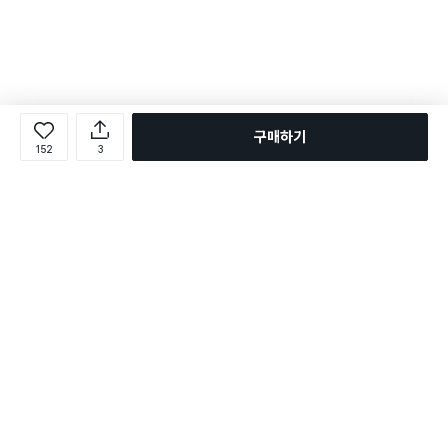
구매하기
152
3
로그인
온라인 다이소몰 1599-2211
온라인 다이소몰
다이소 매장 1522-4400
다이소 매장
평일 09:00 ~ 18:00
평일 09:00 ~ 18:00
주문조회
매장 상품 찾기
취소/교환/반품 신청
매장 위치 찾기
공지사항
1:1 문의
FAQ
고객센터
1:1 문의
제휴문의