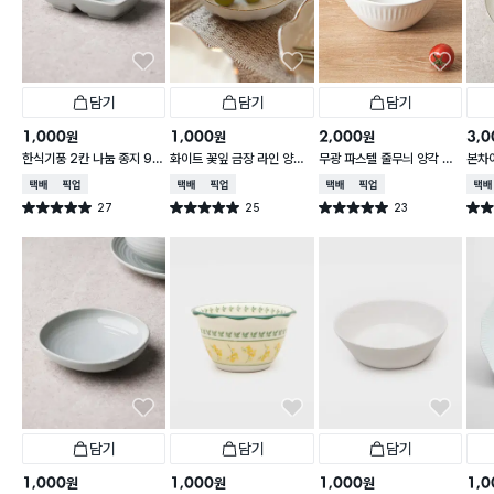
담기
담기
담기
1,000
1,000
2,000
3,0
원
원
원
한식기풍 2칸 나눔 종지 9 c
화이트 꽃잎 금장 라인 양각
무광 파스텔 줄무늬 양각 대
본차
m
종지 10 cm
접 13 cm
접시 
택배배송
매장픽업
택배배송
매장픽업
택배배송
매장픽업
택배
27
25
23
별점 5.0점
별점 5.0점
별점 5.0점
별점 
건 작성
건 작성
건 작성
담기
담기
담기
1,000
1,000
1,000
1,0
원
원
원