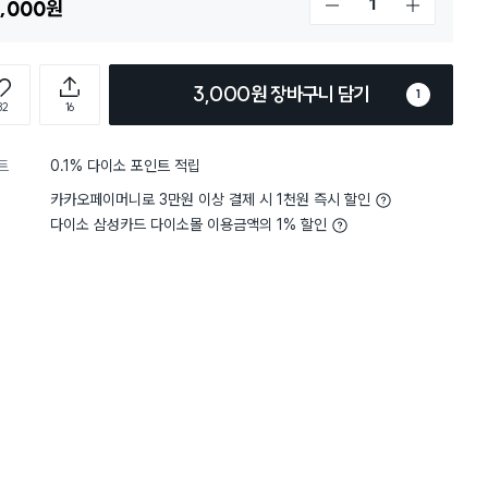
,000
원
개수 감소
개수 증가
3,000원 장바구니 담기
1
82
16
트
0.1% 다이소 포인트 적립
5
무게
사용하기 가벼워요
4
무게
사
별점 4점
카카오페이머니로 3만원 이상 결제 시 1천원 즉시 할인
매장에서 직접보고 몰에서 구매했어요
상품 이것저것 담아서 주
파손없이 잘 도착했습니다~
다이소 삼성카드 다이소몰 이용금액의 1% 할인
직접보고 구매한거라 맘에 쏙 듭니당~^^
필요한게 있으면 다음에 또
 편해요
2
수고하세요~
구매 1.1만+