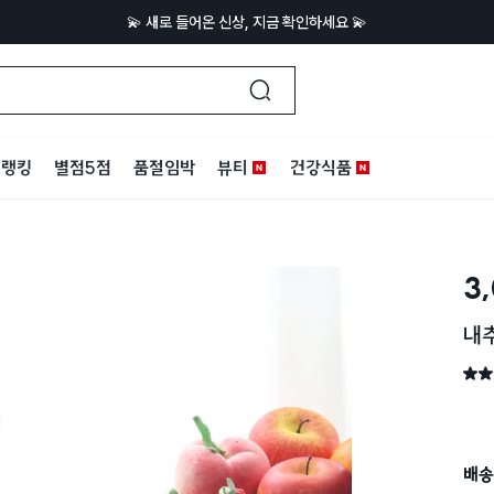
💫 새로 들어온 신상, 지금 확인하세요 💫
랭킹
별점5점
품절임박
뷰티
건강식품
3
내추
별점 
배송