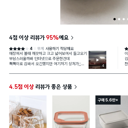
1
2
3
4점 이상 리뷰가
95%
예요
4
무게
사용하기 적당해요
별점 4점
별
매장에서 볼때 깨끗하고 크고 넓어보여서 들고오기
이
부담스러울까봐 인터넷으로 주문한건데
김
뽁뽁이로 감싸서 오긴했지만 여기저기 상처가;;
찬
4
사용하다보면 언젠가 기스 많이 나겠지만, 음식담을
딱
안쪽 부분이 아니여서 다행이긴하지만 그래도 돈주
일
고 사는 새상품 깨끗하게 받았음 좋았을텐데 살짝
용
아쉬움요. 한두개 살거면 매장가서 사는게 낫겠어
좋
4.5점 이상
리뷰가 좋은 상품
요.
구매 5.6만+