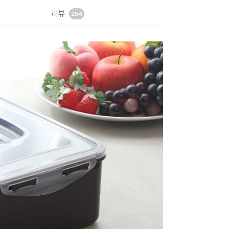
드
리뷰
254