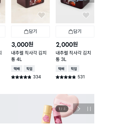
담기
담기
담기
바구니
장바구니
장바구니
장
원
원
원
3,000
2,000
5,000
치
내추럴 직사각 김치
내추럴 직사각 김치
대용량 김치통 12
통 4L
통 3L
택배배송
매장픽업
택배배송
매장픽업
택배배송
매장픽업
202
별점 4.7점
건 작
334
531
별점 4.8점
별점 4.8점
건 작성
건 작성
이벤트
관심 
2
/
3
다
정
음
지
슬
라
이