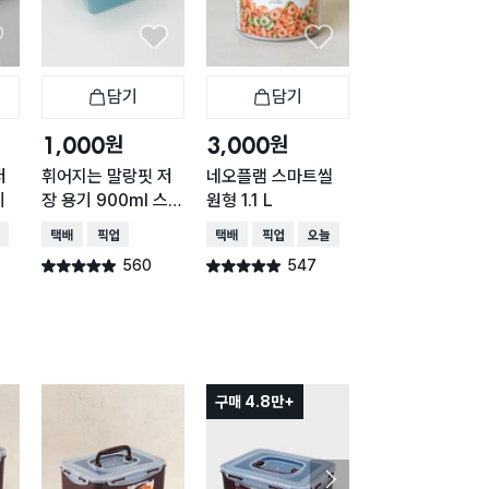
담기
담기
담기
바구니
장바구니
장바구니
장
원
원
원
1,000
3,000
2,000
저
휘어지는 말랑핏 저
네오플램 스마트씰
내츄럴 직사각 손
이
장 용기 900ml 스카
원형 1.1 L
이형 1.5L
이블루
배송
택배배송
매장픽업
택배배송
매장픽업
오늘배송
매장픽업
오늘배송
560
547
432
별점 4.9점
별점 4.9점
별점 4.9점
건 작성
건 작성
건 작
구매 4.8만+
구매 1만+