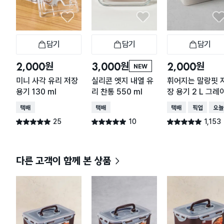
담기
담기
담기
장바구니
장바구니
장
원
원
원
2,000
3,000
2,000
NEW
미니 사각 유리 저장
실리콘 엣지 내열 유
휘어지는 말랑핏 
용기 130 ml
리 찬통 550 ml
장 용기 2 L 그레
택배배송
택배배송
택배배송
매장픽업
오늘
25
10
1,153
별점 5.0점
별점 5.0점
별점 4.9점
건 작성
건 작성
건 작성
다른 고객이 함께 본 상품