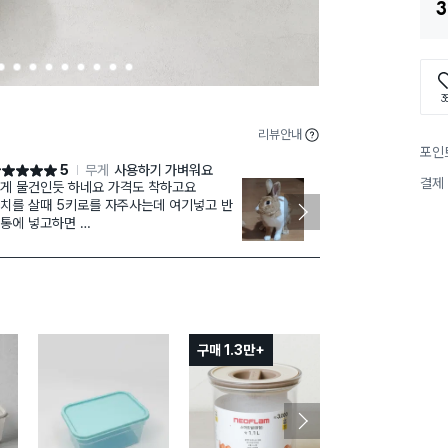
3
4
5
6
7
8
9
1
1
1
0
1
2
3
리뷰안내
포인
5
무게
사용하기 가벼워요
점 5점
별점 5점
결제
게 물건인듯 하네요 가격도 착하고요
재구매
치를 살때 5키로를 자주사는데 여기넣고 반
통에 넣고하면
작지만 들기
 좋기도 하지만
단 높이가 낮아서 냉장고 칸막이를 한칸더 사
할수 있어서
습니다 강추
구매 1.3만+
구매 1.5만+