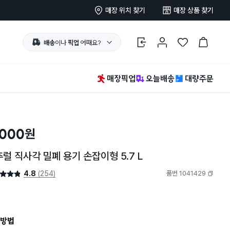
매장 위치 찾기
매장 상품 찾기
배송
이나
픽업
어때요?
로그인
마이페이지
찜 한 상품
장바구니
매장픽업
오늘배송
대량주문
,000
원
럴 직사각 밀폐 용기 손잡이형 5.7 L
4.8
(254)
품번 1041429
4.8점
복사하기
방법