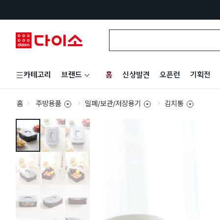
홈
신상발견
오픈런
기획전
카테고리
브랜드
홈
주방용품
밀폐/보관/저장용기
김치통