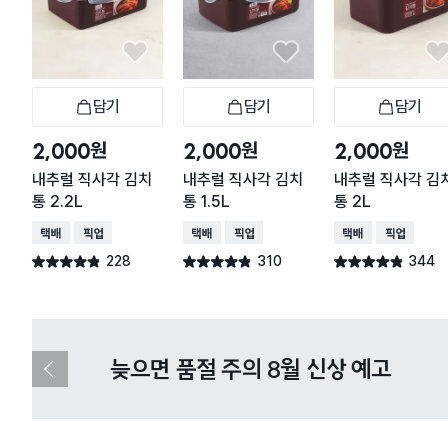
담기
담기
담기
장바구니
장바구니
장
원
원
원
2,000
2,000
2,000
내추럴 직사각 김치
내추럴 직사각 김치
내추럴 직사각 김
통 2.2L
통 1.5L
통 2L
택배배송
매장픽업
택배배송
매장픽업
택배배송
매장픽업
228
310
344
별점 4.8점
별점 4.8점
별점 4.8점
건 작성
건 작성
건 작성
다이소X카카오페이 8월 결제 혜택 
이
전
슬
라
이