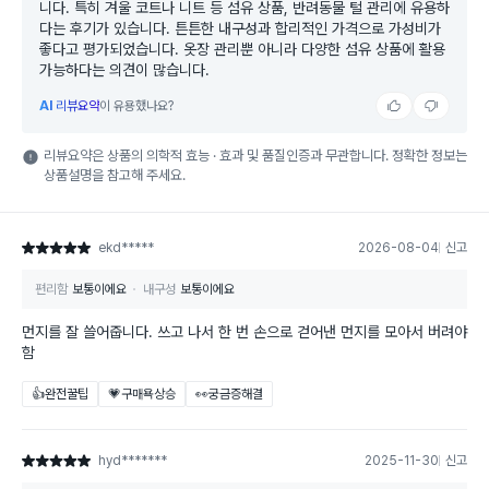
니다. 특히 겨울 코트나 니트 등 섬유 상품, 반려동물 털 관리에 유용하
다는 후기가 있습니다. 튼튼한 내구성과 합리적인 가격으로 가성비가
좋다고 평가되었습니다. 옷장 관리뿐 아니라 다양한 섬유 상품에 활용
가능하다는 의견이 많습니다.
AI
리뷰요약
이 유용했나요?
리뷰요약은 상품의 의학적 효능 · 효과 및 품질인증과 무관합니다. 정확한 정보는
상품설명을 참고해 주세요.
ekd*****
2026-08-04
신고
별점 5점
편리함
보통이에요
내구성
보통이에요
먼지를 잘 쓸어줍니다. 쓰고 나서 한 번 손으로 걷어낸 먼지를 모아서 버려야
함
👍완전꿀팁
💗구매욕상승
👀궁금증해결
hyd*******
2025-11-30
신고
별점 5점