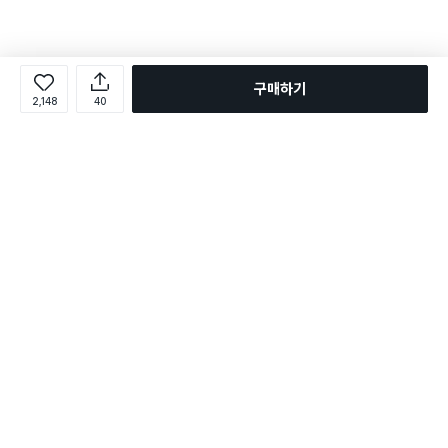
구매하기
2,148
40
로그인
온라인 다이소몰 1599-2211
온라인 다이소몰
다이소 매장 1522-4400
다이소 매장
평일 09:00 ~ 18:00
평일 09:00 ~ 18:00
주문조회
매장 상품 찾기
취소/교환/반품 신청
매장 위치 찾기
공지사항
1:1 문의
FAQ
고객센터
1:1 문의
제휴문의
앱 장애/신고