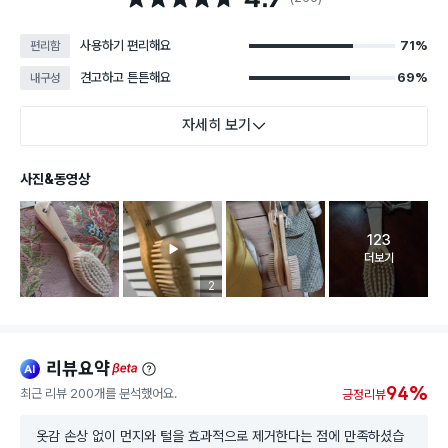
사용하기 편리해요
71%
편리함
견고하고 튼튼해요
69%
내구성
자세히 보기
사진&동영상
123
고객 리뷰 
더보기
리뷰 이미지 등록 개수
2
리뷰요약
ai
beta
94%
최근 리뷰 200개를 분석했어요.
긍정리뷰
옷감 손상 없이 먼지와 털을 효과적으로 제거한다는 점에 만족하셨습