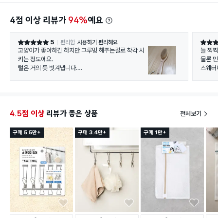
4점 이상 리뷰가
94%
예요
5
편리함
사용하기 편리해요
별점 5점
별점 5
고양이가 좋아하긴 하지만 그루밍 해주는걸로 착각 시
늘 찍찍
키는 정도에요.
물론 민
털은 거의 못 벗겨냅니다.
스웨터
용도이외의 사용법이라 별점은 5점이지만
괜찮은 
고양이 빗 으로는 효용성이 없어보입니다.
전 코트
애착관계 올리기에는 좋습니다.
아무리 빗어도 털이 날리거나 빠지지 않아요.
4.5점 이상
리뷰가 좋은 상품
전체보기
구매 5.5만+
구매 3.4만+
구매 1만+