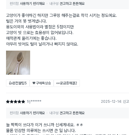
편리함
사용하기 편리해요
내구성
견고하고 튼튼해요
고양이가 좋아하긴 하지만 그루밍 해주는걸로 착각 시키는 정도에요.
털은 거의 못 벗겨냅니다.
용도이외의 사용법이라 별점은 5점이지만
고양이 빗 으로는 효용성이 없어보입니다.
애착관계 올리기에는 좋습니다.
아무리 빗어도 털이 날리거나 빠지지 않아요.
👍완전꿀팁
5
💗구매욕상승
👀궁금증해결
2
frj******
2025-12-14
신고
별점 5점
편리함
사용하기 편리해요
내구성
견고하고 튼튼해요
늘 찍찍이 쓰다가 이거 쓰니까 신세계네요. ㅎㅎ
물론 민감한 의류에는 쓰시면 큰 일 납니다.