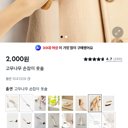
확대 보기
1
2
최근 한달
129명
이
구매했어요
30대 여성
이 가장 많이
구매했어요
2,000
원
4.7
(266)
최근 한달
129명
이
구매했어요
별점 4.7점
30대 여성
이 가장 많이
구매했어요
고무나무 손잡이 옷솔
품번 1041329
복사하기
옵션
고무나무 손잡이 옷솔
고무나무 먼지떨이 (기본형)
고무나무 손잡이 빗자루
고무나무 바닥 청소솔
고무나무 창틀솔
고무나무 원형 청소솔
고무나무 사각 미니 청소솔
고무나무 손잡이 옷솔
고무나무 손잡이