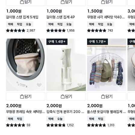
담기
담기
담기
1,000
1,000
1,500
3,0
원
원
원
걸이형 스텐 집게 5개입
걸이형 스텐 집게 4P
무형광 사각 세탁망 약40X
무형광
50cm
트
택배배송
매장픽업
오늘배송
택배배송
매장픽업
오늘배송
택배배송
매장픽업
오늘배송
택배
2,987
1,956
743
별점 4.9점
별점 4.9점
별점 4.9점
별점 
건 작성
건 작성
건 작성
구매 1.4만+
구매 1.7만+
구매
담기
담기
담기
2,000
2,000
2,000
1,0
원
원
원
무형광 프레임 속옷 세탁망 1
압축식 안개 분무기 200 m
올스텐 옷걸이형 빨래집게 1
무형광
6 X 16 X 15 cm
l
0P
5X9
택배배송
매장픽업
택배배송
오늘배송
택배배송
매장픽업
택배
59
1,152
1,013
별점 4.9점
별점 4.8점
별점 4.8점
별점 
건 작성
건 작성
건 작성