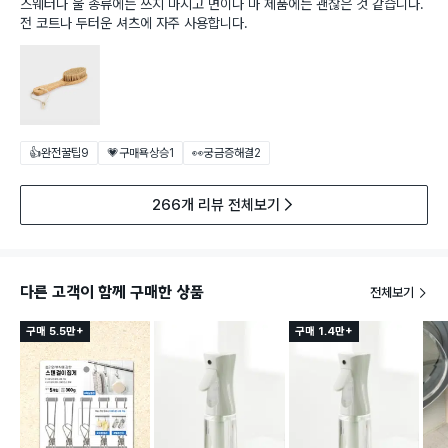
스웨터나 울 종류에는 쓰지 마시고 면이나 마 제품에는 괜찮은 것 같습니다.
전 코트나 두터운 셔츠에 자주 사용합니다.
👍완전꿀팁
9
💗구매욕상승
1
👀궁금증해결
2
266개 리뷰 전체보기
다른 고객이 함께 구매한 상품
전체보기
구매 5.5만+
구매 1.4만+