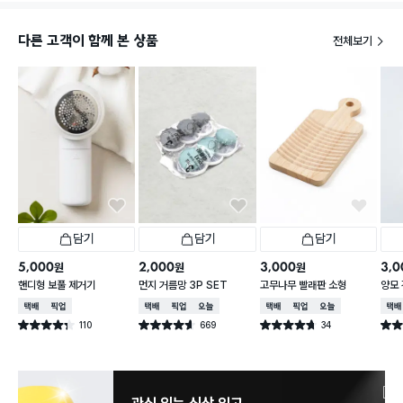
다른 고객이 함께 본 상품
전체보기
담기
담기
담기
5,000
2,000
3,000
3,0
원
원
원
핸디형 보풀 제거기
먼지 거름망 3P SET
고무나무 빨래판 소형
양모 
택배배송
매장픽업
택배배송
매장픽업
오늘배송
택배배송
매장픽업
오늘배송
택배
110
669
34
별점 4.3점
별점 4.6점
별점 4.7점
별점 
건 작성
건 작성
건 작성