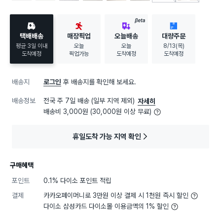
고무나무 둥근 손잡이솔
고무나무 손잡이 틈새솔
고무나무 원형 변기 솔
고무나무 긴손잡이 청소솔
고무나무 굴곡형 변기솔
고무나무 유리창 닦이
고무 나무 방비세트
고무나무 변기솔
BETA
택배배송
매장픽업
오늘배송
대량주문
평균 3일 이내
오늘
오늘
8/13(목)
도착예정
픽업가능
도착예정
도착예정
배송지
로그인
후 배송지를 확인해 보세요.
배송정보
전국 주 7일 배송 (일부 지역 제외)
자세히
배송비 3,000원 (30,000원 이상 무료)
휴일도착 가능 지역 확인
구매혜택
포인트
0.1% 다이소 포인트 적립
결제
카카오페이머니로 3만원 이상 결제 시 1천원 즉시 할인
다이소 삼성카드 다이소몰 이용금액의 1% 할인