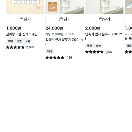
12개
담기
담기
담기
1,000
24,000
2,000
1,0
원
원
원
걸이형 스텐 집게 5개입
압축식 안개 분무기 200 m
디즈
개당
2,000
원
12개
l
겹 세
압축식 안개 분무기 200 m
택배배송
매장픽업
오늘배송
l
택배배송
오늘배송
택배
2,993
별점 4.9점
건 작성
택배배송
1,156
별점 4.8점
별점 
건 작성
1,156
별점 4.8점
건 작성