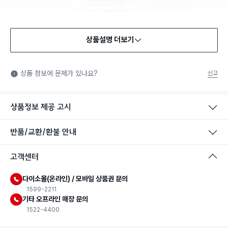
상품설명 더보기
식품용 기구
식품용 기구: 식품위생법에서 정한 규격에 따라 제조되어 식품 또
상품 정보에 문제가 있나요?
신고
는 식품첨가물에 사용할 수 있는 식품용기구라는 표시입니다.
상품정보 제공 고시
반품/교환/환불 안내
고객센터
다이소몰(온라인) / 모바일 상품권 문의
1599-2211
기타 오프라인 매장 문의
1522-4400