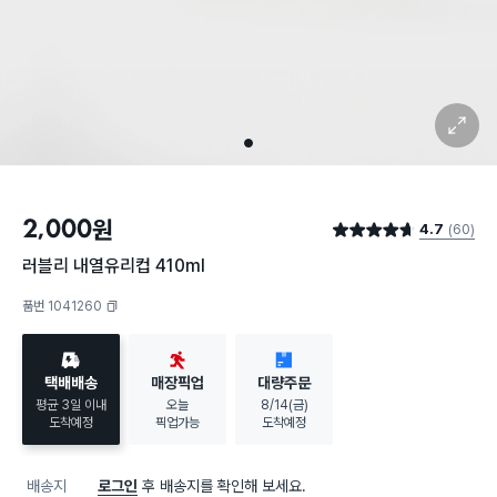
확대 보기
1
2,000
원
4.7
(60)
별점 4.7점
러블리 내열유리컵 410ml
품번 1041260
복사하기
택배배송
매장픽업
대량주문
평균 3일 이내
오늘
8/14(금)
도착예정
픽업가능
도착예정
배송지
로그인
후 배송지를 확인해 보세요.