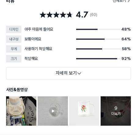
리뷰
전체보기
4.7
별점 4.7점
(60)
아주 마음에 들어요
48%
디자인
보통이에요
64%
내구성
사용하기 적당해요
58%
무게
적당해요
92%
크기
자세히 보기
사진&동영상
9
고객 리뷰 
더보기