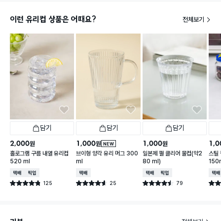
이런 유리컵 상품은 어때요?
전체보기
담기
담기
담기
2,000
1,000
1,000
1,0
원
원
원
NEW
홀로그램 구름 내열 유리컵
브이형 양각 유리 머그 300
일본제 펄 클리어 물컵(약2
스틸 
520 ml
ml
80 ml)
150
택배배송
매장픽업
택배배송
택배배송
매장픽업
택배
125
25
79
별점 4.8점
별점 4.6점
별점 4.5점
별점 
건 작성
건 작성
건 작성