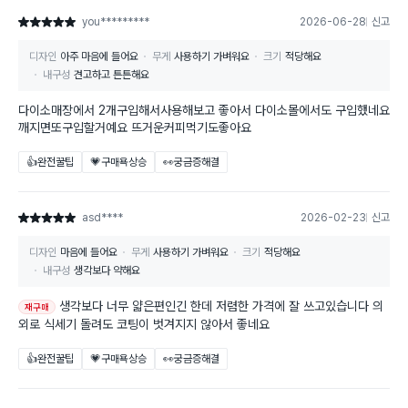
you*********
2026-06-28
신고
별점 5점
디자인
아주 마음에 들어요
무게
사용하기 가벼워요
크기
적당해요
내구성
견고하고 튼튼해요
다이소매장에서 2개구입해서사용해보고 좋아서 다이소몰에서도 구입했네요
깨지면또구입할거예요 뜨거운커피먹기도좋아요
👍완전꿀팁
💗구매욕상승
👀궁금증해결
asd****
2026-02-23
신고
별점 5점
디자인
마음에 들어요
무게
사용하기 가벼워요
크기
적당해요
내구성
생각보다 약해요
생각보다 너무 얇은편인긴 한데 저렴한 가격에 잘 쓰고있습니다 의
재구매
외로 식세기 돌려도 코팅이 벗겨지지 않아서 좋네요
👍완전꿀팁
💗구매욕상승
👀궁금증해결