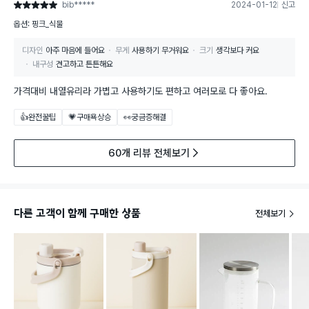
bib*****
2024-01-12
신고
별점 5점
옵션: 핑크_식물
디자인
아주 마음에 들어요
무게
사용하기 무거워요
크기
생각보다 커요
내구성
견고하고 튼튼해요
가격대비 내열유리라 가볍고 사용하기도 편하고 여러모로 다 좋아요.
👍완전꿀팁
💗구매욕상승
👀궁금증해결
60개 리뷰 전체보기
다른 고객이 함께 구매한 상품
전체보기