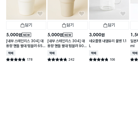
담기
담기
담기
5,000
5,000
3,000
1,5
원
원
원
NEW
NEW
[내부 스테인리스 304] 대
[내부 스테인리스 304] 대
네오플램 내열유리 물병 1.1
일본제
용량 핸들 빨대 텀블러 650
용량 핸들 빨대 텀블러 900
L
ml
ml
ml
택배배송
택배배송
택배배송
택배
178
242
106
별점 4.8점
별점 4.8점
별점 4.8점
별점 
건 작성
건 작성
건 작성