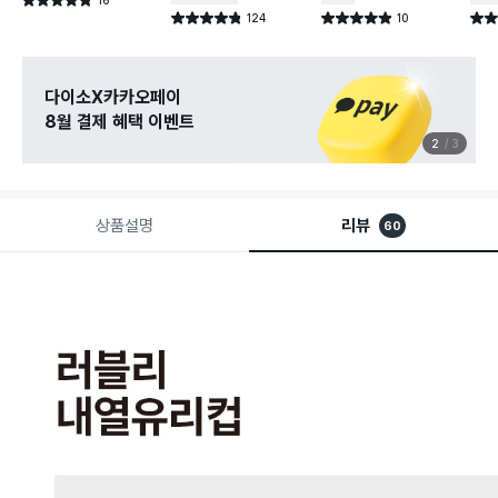
별점 4.8점
건 작성
124
10
별점 4.8점
별점 4.9점
별점 
건 작성
건 작성
관심 있는 신상 입고
무료로 알림 받기
3
3
상품설명
리뷰
60