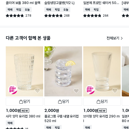
클리어 보틀 380 ml 블랙
슬림냉장고물병(약2 L)
일본제 프로틴 쉐이커 500
[내부
ml
용량 
택배배송
매장픽업
오늘배송
택배배송
매장픽업
오늘배송
택배배송
매장픽업
택배
ml
278
268
264
별점 4.8점
별점 4.8점
별점 4.8점
별점 
건 작성
건 작성
건 작성
다른 고객이 함께 본 상품
전체보기
담기
담기
담기
1,000
2,000
1,000
1,0
원
원
원
NEW
NEW
사각 양각 유리컵 380 ml
홀로그램 구름 내열 유리컵
브이형 양각 유리컵 290 m
일본제
520 ml
l
80 m
택배배송
택배배송
매장픽업
택배배송
택배
16