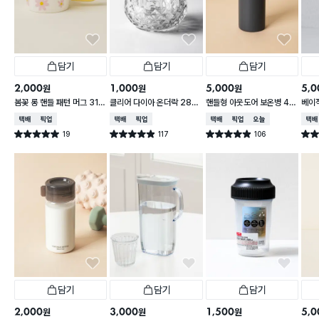
담기
담기
담기
2,000
1,000
5,000
5,0
원
원
원
봄꽃 롱 핸들 패턴 머그 310
클리어 다이아 온더락 280
핸들형 아웃도어 보온병 45
베이직
ml
ml
0 ml 차콜
l
택배배송
매장픽업
택배배송
매장픽업
택배배송
매장픽업
오늘배송
택배
19
117
106
별점 5.0점
별점 4.9점
별점 4.9점
별점 
건 작성
건 작성
건 작성
담기
담기
담기
2,000
3,000
1,500
5,0
원
원
원