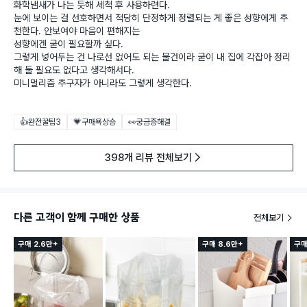
화학냄새가 나는 듯해 세척 후 사용하련다.
눈에 보이는 걸 선호하면서 적당히 단정하게 정렬되는 게 좋은 성향에게 추
천한다. 안보여야 마음이 편해지는
성향에겐 굳이 필요할까 싶다.
그렇게 넣어두는 건 나로선 없어도 되는 물건이라 굳이 내 집에 각잡아 정리
해 둘 필요도 없다고 생각해서다.
미니멀리즘 추구자가 아니라도 그렇게 생각한다.
👍완전꿀팁
3
💗구매욕상승
👀궁금증해결
398개 리뷰 전체보기
다른 고객이 함께 구매한 상품
전체보기
구매 2.6만+
구매 8.6만+
구매