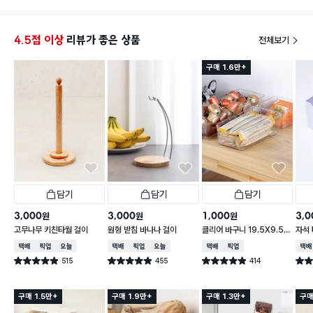
4.5점 이상
리뷰가 좋은 상품
전체보기
구매 1.6만+
담기
담기
담기
3,000
3,000
1,000
3,0
원
원
원
고무나무 키친타월 걸이
원형 받침 바나나 걸이
클리어 바구니 19.5X9.5X
자석 
6.2cm
택배배송
매장픽업
오늘배송
택배배송
매장픽업
오늘배송
택배배송
매장픽업
택배
515
455
414
별점 4.9점
별점 4.9점
별점 4.9점
별점 
건 작성
건 작성
건 작성
구매 1.5만+
구매 1.9만+
구매 1.3만+
구매