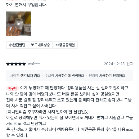
하기 편해서 구입합니다.
👍완전꿀팁
💗구매욕상승
👀궁금증해결
waf***
2024-12-13
신고
별점 5점
사이즈
생각보다 커요
수납력
사용하기에 넉넉해요
편리함
사용하기 편리해요
이게 투명하고 꽤 단정하다. 정리용품을 사는 걸 실패도 많이하고
재구매
나와 안 맞아 많이 버렸다보니 또 버릴 돈을 쓰려나 싶어 망설였지만
전에 사둔 걸로 잘 정리해두고 쓰고 있는게 볼 때마다 편하고 좋다보니 그냥
더 사서 각잡고 싶어 사버린다.
[미니멀리즘 추구자라면 사지 말아야 할 물건일듯]
이걸로 정리해두면 뭐가 있는지 잘 보이면서도 꺼내기 편하고 서랍같고 흐물
거리지도 않고 탄탄하고
좀 긴 것도 기울여서 수납되어 캠핑용품이나 애견용품 등의 수납을 다용도로
할 수 있겠다.