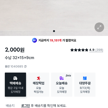
확대 보기
1
지금까지
19,151개
가
팔렸어요
2,000
원
4.9
(398)
별점 4.9점
수납 32x15x9cm
품번 1040685
복사하기
BETA
택배배송
매장픽업
오늘배송
대량주문
평균 3일 이내
오늘
오늘
8/13(목)
도착예정
픽업가능
도착예정
도착예정
배송지
로그인
후 배송지를 확인해 보세요.