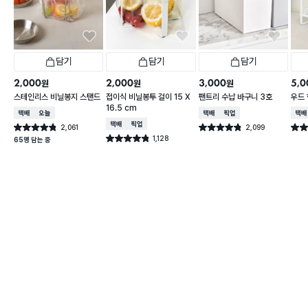
담기
담기
담기
2,000
2,000
3,000
5,0
원
원
원
스테인리스 비닐봉지 스탠드
접이식 비닐봉투 걸이 15 X
팬트리 수납 바구니 3호
우드 
16.5 cm
택배배송
오늘배송
택배배송
매장픽업
택배
택배배송
매장픽업
2,061
2,099
별점 4.8점
별점 4.8점
별점 
건 작성
건 작성
1,128
별점 4.8점
65명 담는 중
건 작성