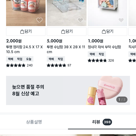
담기
담기
담기
2,000
5,000
1,000
1,0
원
원
원
투명 정리함 24.5 X 17 X
투명 수납함 38 X 28 X 11
정사각 자석 부착 수납함
직사
10.5 cm
cm
택배배송
매장픽업
택배
택배배송
매장픽업
오늘배송
택배배송
매장픽업
326
별점 4.8점
별점 
건 작성
240
97
별점 4.9점
별점 4.9점
건 작성
건 작성
늦으면 품절 주의
8월 신상 예고
1
3
상품설명
리뷰
398