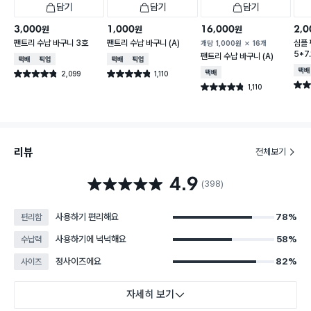
담기
담기
담기
3,000
1,000
16,000
2,0
원
원
원
팬트리 수납 바구니 3호
팬트리 수납 바구니 (A)
심플
개당
1,000
원
16개
5*7.
팬트리 수납 바구니 (A)
택배배송
매장픽업
택배배송
매장픽업
택배
2,099
1,110
택배배송
별점 4.8점
별점 4.8점
건 작성
건 작성
별점 
1,110
별점 4.8점
건 작성
리뷰
전체보기
4.9
별점 4.9점
(398)
사용하기 편리해요
78%
편리함
사용하기에 넉넉해요
58%
수납력
정사이즈에요
82%
사이즈
자세히 보기