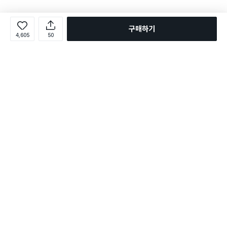
구매하기
4,605
50
로그인
온라인 다이소몰 1599-2211
온라인 다이소몰
다이소 매장 1522-4400
다이소 매장
평일 09:00 ~ 18:00
평일 09:00 ~ 18:00
주문조회
매장 상품 찾기
취소/교환/반품 신청
매장 위치 찾기
공지사항
1:1 문의
FAQ
고객센터
1:1 문의
제휴문의
앱 장애/신고
멤버십