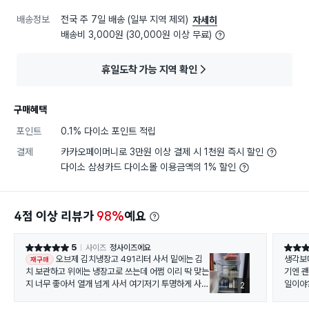
배송정보
전국 주 7일 배송 (일부 지역 제외)
자세히
배송비 3,000원 (30,000원 이상 무료)
휴일도착 가능 지역 확인
구매혜택
포인트
0.1% 다이소 포인트 적립
결제
카카오페이머니로 3만원 이상 결제 시 1천원 즉시 할인
다이소 삼성카드 다이소몰 이용금액의 1% 할인
4점 이상 리뷰가
98%
예요
5
사이즈
정사이즈에요
별점 5점
별점 5
오브제 김치냉장고 491리터 사서 밑에는 김
생각보
재구매
치 보관하고 위에는 냉장고로 쓰는데 어쩜 이리 딱 맞는
기엔 괜
지 너무 좋아서 열개 넘게 사서 여기저기 투명하게 사용
일이야?
2
중 입니다. 투명해서 뭐가 있는지 보여서 찾기도 쉽습니
요.투명
다.