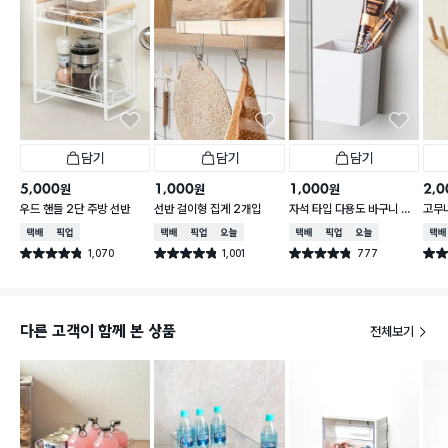
담기
담기
담기
5,000
1,000
1,000
2,0
원
원
원
우드 핸들 2단 주방 선반
선반 걸이형 집게 2개입
자석 타입 다용도 바구니 소
고무
형
택배배송
매장픽업
택배배송
매장픽업
오늘배송
택배배송
매장픽업
오늘배송
택배
1,070
1,001
777
별점 4.8점
별점 4.8점
별점 4.8점
별점 
건 작성
건 작성
건 작성
다른 고객이 함께 본 상품
전체보기