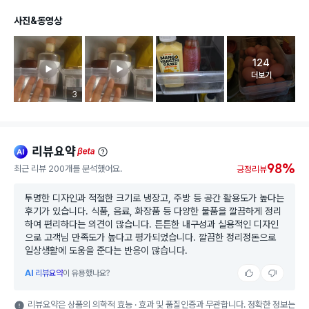
사진&동영상
124
고객 리뷰 
더보기
리뷰 이미지 등록 개수
3
리뷰요약
ai
beta
98%
최근 리뷰 200개를 분석했어요.
긍정리뷰
투명한 디자인과 적절한 크기로 냉장고, 주방 등 공간 활용도가 높다는
후기가 있습니다. 식품, 음료, 화장품 등 다양한 물품을 깔끔하게 정리
하여 편리하다는 의견이 많습니다. 튼튼한 내구성과 실용적인 디자인
으로 고객님 만족도가 높다고 평가되었습니다. 깔끔한 정리정돈으로
일상생활에 도움을 준다는 반응이 많습니다.
AI
리뷰요약
이 유용했나요?
리뷰요약은 상품의 의학적 효능 · 효과 및 품질인증과 무관합니다. 정확한 정보는