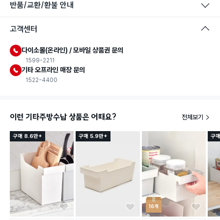
반품/교환/환불 안내
고객센터
다이소몰(온라인) / 모바일 상품권 문의
1599-2211
기타 오프라인 매장 문의
1522-4400
이런 기타주방수납 상품은 어때요?
전체보기
구매 8.6만+
구매 5.9만+
구매
16개