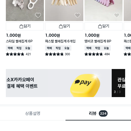
담기
담기
담기
1,000
1,000
1,000
1,0
원
원
원
스타일 빨래집게 6P
파스텔 빨래집게 6개입
엠비코 빨래집게 8P
파스
택배배송
매장픽업
오늘배송
택배배송
매장픽업
오늘배송
택배배송
매장픽업
오늘배송
택배
421
300
484
별점 4.8점
별점 4.8점
별점 4.8점
별점 
건 작성
건 작성
건 작성
관심 있는 신상 입고
무료로 알림 받기
3
3
상품설명
리뷰
224