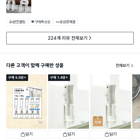
👍완전꿀팁
💗구매욕상승
👀궁금증해결
224개 리뷰 전체보기
다른 고객이 함께 구매한 상품
전체보기
구매 5.5만+
구매 1.4만+
12개
담기
담기
담기