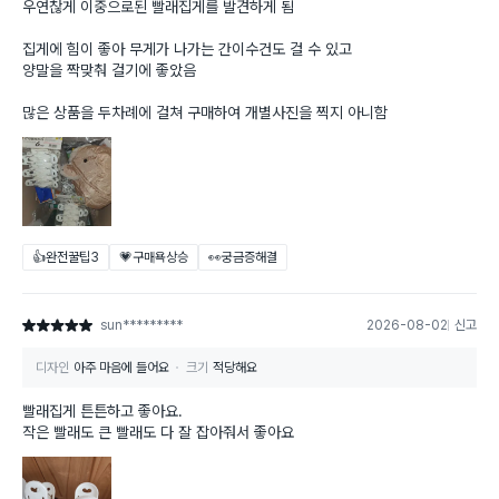
우연찮게 이중으로된 빨래집게를 발견하게 됨
집게에 힘이 좋아 무게가 나가는 간이수건도 걸 수 있고
양말을 짝맞춰 걸기에 좋았음
많은 상품을 두차례에 걸쳐 구매하여 개별사진을 찍지 아니함
👍완전꿀팁
3
💗구매욕상승
👀궁금증해결
sun*********
2026-08-02
신고
별점 5점
디자인
아주 마음에 들어요
크기
적당해요
빨래집게 튼튼하고 좋아요.
작은 빨래도 큰 빨래도 다 잘 잡아줘서 좋아요