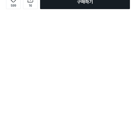
구매하기
599
16
로그인
온라인 다이소몰 1599-2211
온라인 다이소몰
다이소 매장 1522-4400
다이소 매장
평일 09:00 ~ 18:00
평일 09:00 ~ 18:00
주문조회
매장 상품 찾기
취소/교환/반품 신청
매장 위치 찾기
공지사항
1:1 문의
FAQ
고객센터
1:1 문의
제휴문의
앱 장애/신고
멤버십
회사소개