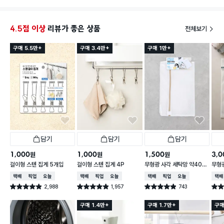
동그란 봉집게랑 비교하면 잎사귀 눈 같은 모양임
많은 
아니함
4.5점 이상
리뷰가 좋은 상품
전체보기
구매 5.5만+
구매 3.4만+
구매 1만+
담기
담기
담기
1,000
1,000
1,500
3,0
원
원
원
걸이형 스텐 집게 5개입
걸이형 스텐 집게 4P
무형광 사각 세탁망 약40X
무형광
50cm
트
택배배송
매장픽업
오늘배송
택배배송
매장픽업
오늘배송
택배배송
매장픽업
오늘배송
택배
2,988
1,957
743
별점 4.9점
별점 4.9점
별점 4.9점
별점 
건 작성
건 작성
건 작성
구매 1.4만+
구매 1.7만+
구매