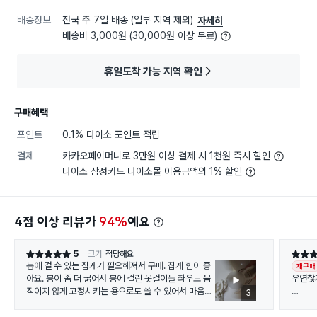
배송정보
전국 주 7일 배송 (일부 지역 제외)
자세히
배송비 3,000원 (30,000원 이상 무료)
휴일도착 가능 지역 확인
구매혜택
포인트
0.1% 다이소 포인트 적립
결제
카카오페이머니로 3만원 이상 결제 시 1천원 즉시 할인
다이소 삼성카드 다이소몰 이용금액의 1% 할인
4점 이상 리뷰가
94%
예요
5
크기
적당해요
별점 5점
별점 5
봉에 걸 수 있는 집게가 필요해져서 구매. 집게 힘이 좋
재구매
아요. 봉이 좀 더 굵어서 봉에 걸린 옷걸이들 좌우로 움
우연찮
직이지 않게 고정시키는 용으로도 쓸 수 있어서 마음에
3
듭니다.
집게에 
양말을