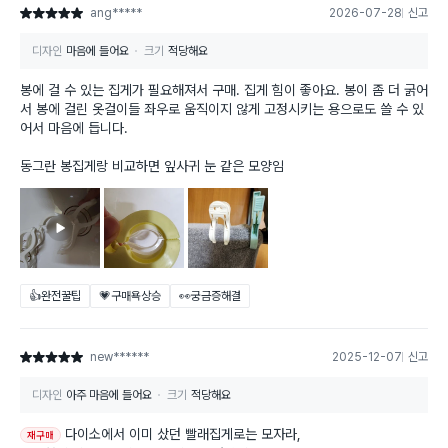
ang*****
2026-07-28
신고
별점 5점
디자인
마음에 들어요
크기
적당해요
봉에 걸 수 있는 집게가 필요해져서 구매. 집게 힘이 좋아요. 봉이 좀 더 굵어
서 봉에 걸린 옷걸이들 좌우로 움직이지 않게 고정시키는 용으로도 쓸 수 있
어서 마음에 듭니다.
동그란 봉집게랑 비교하면 잎사귀 눈 같은 모양임
👍완전꿀팁
💗구매욕상승
👀궁금증해결
new******
2025-12-07
신고
별점 5점
디자인
아주 마음에 들어요
크기
적당해요
다이소에서 이미 샀던 빨래집게로는 모자라,
재구매