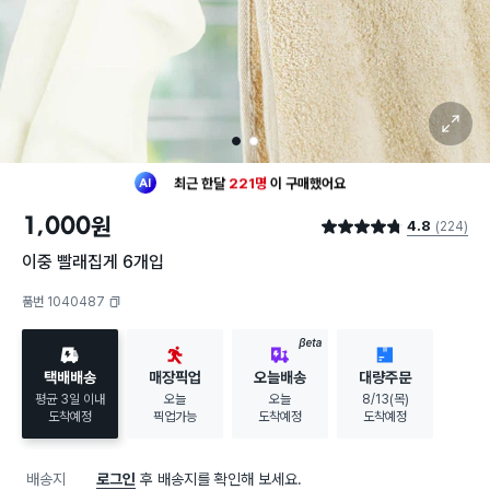
확대 보기
1
2
최근 한달
221명
이
구매했어요
30대 여성
이 가장 많이
구매했어요
1,000
원
4.8
(224)
최근 한달
221명
이
구매했어요
별점 4.8점
30대 여성
이 가장 많이
구매했어요
이중 빨래집게 6개입
품번 1040487
복사하기
BETA
택배배송
매장픽업
오늘배송
대량주문
평균 3일 이내
오늘
오늘
8/13(목)
도착예정
픽업가능
도착예정
도착예정
배송지
로그인
후 배송지를 확인해 보세요.