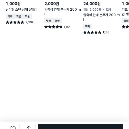
1,000
2,000
24,000
1,0
원
원
원
걸이형 스텐 집게 5개입
압축식 안개 분무기 200 m
디즈
개당
2,000
원
12개
l
겹 세
압축식 안개 분무기 200 m
택배배송
매장픽업
오늘배송
l
택배배송
오늘배송
택배
2,994
별점 4.9점
건 작성
1,156
택배배송
별점 4.8점
별점 
건 작성
1,156
별점 4.8점
건 작성