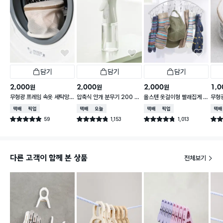
담기
담기
담기
2,000
2,000
2,000
1,0
원
원
원
무형광 프레임 속옷 세탁망 1
압축식 안개 분무기 200 m
올스텐 옷걸이형 빨래집게 1
무형광
6 X 16 X 15 cm
l
0P
5X9
택배배송
매장픽업
택배배송
오늘배송
택배배송
매장픽업
택배
59
1,153
1,013
별점 4.9점
별점 4.8점
별점 4.8점
별점 
건 작성
건 작성
건 작성
다른 고객이 함께 본 상품
전체보기