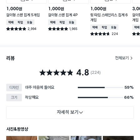
1,000
1,000
1,000
3,0
원
원
원
걸이형 스텐 집게 5개입
걸이형 스텐 집게 4P
링 타입 스테인리스 집게 6
걸이형
개입
개입
택배배송
매장픽업
오늘배송
택배배송
매장픽업
오늘배송
택배배송
매장픽업
오늘배송
택배
2,994
1,965
별점 4.9점
별점 4.9점
건 작성
건 작성
224
별점 4.7점
별점 
건 작성
리뷰
전체보기
4.8
별점 4.8점
(224)
아주 마음에 들어요
59%
디자인
적당해요
66%
크기
자세히 보기
사진&동영상