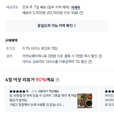
배송정보
전국 주 7일 배송 (일부 지역 제외)
자세히
배송비 3,000원 (30,000원 이상 무료)
휴일도착 가능 지역 확인
구매혜택
포인트
0.1% 다이소 포인트 적립
결제
카카오페이머니로 3만원 이상 결제 시 1천원 즉시 할인
다이소 삼성카드 다이소몰 이용금액의 1% 할인
4점 이상 리뷰가
90%
예요
5
무게
사용하기 적당해요
별점 5점
별점 5
밥, 반찬을 한 번에 담을 수 있어서 그릇을 여러 개 꺼낼
사이즈가
필요가 없어요.
사이즈
가볍고 튼튼해서 오래 사용할 것 같습니다.
로 닦으
냄새나 색 배임 걱정이 거의 없어 관리가 편해요.
설거지가 간편해요.