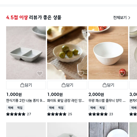
양조절 하기 좋아서 다이어트 식판으로 쓰기 좋아요.
4.5점 이상
리뷰가 좋은 상품
전체보기
담기
담기
담기
1,000
1,000
2,000
3,0
원
원
원
한식기풍 2칸 나눔 종지 9 c
화이트 꽃잎 금장 라인 양각
무광 파스텔 줄무늬 양각 대
본차
m
종지 10 cm
접 13 cm
접시 
택배배송
매장픽업
택배배송
매장픽업
택배배송
매장픽업
택배
27
25
23
별점 5.0점
별점 5.0점
별점 5.0점
별점 
건 작성
건 작성
건 작성