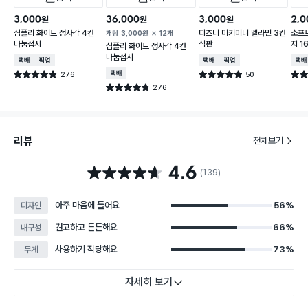
3,000
36,000
3,000
2,0
원
원
원
심플리 화이트 정사각 4칸
디즈니 미키미니 멜라민 3칸
소프트
개당
3,000
원
12개
나눔접시
식판
지 1
심플리 화이트 정사각 4칸
나눔접시
택배배송
매장픽업
택배배송
매장픽업
택배
276
택배배송
50
별점 4.8점
별점 4.9점
별점 
건 작성
건 작성
276
별점 4.8점
건 작성
리뷰
전체보기
4.6
별점 4.6점
(139)
아주 마음에 들어요
56%
디자인
견고하고 튼튼해요
66%
내구성
사용하기 적당해요
73%
무게
자세히 보기