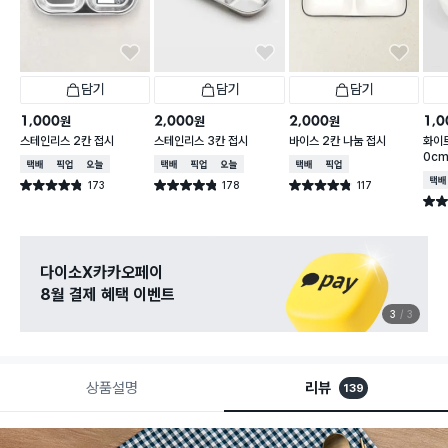
담기
담기
담기
1,000
2,000
2,000
1,0
원
원
원
스테인리스 2칸 접시
스테인리스 3칸 접시
바이스 2칸 나눔 접시
화이트
0c
택배배송
매장픽업
오늘배송
택배배송
매장픽업
오늘배송
택배배송
매장픽업
택배
173
178
117
별점 4.8점
별점 4.8점
별점 4.8점
건 작성
건 작성
건 작성
별점 
관심 있는 신상 입고
무료로 알림 받기
3
3
상품설명
리뷰
139