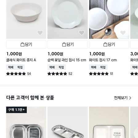
담기
담기
담기
1,000
1,000
1,000
3,0
원
원
원
클래식 화이트 종지 A
순백 꽃잎 라인 접시 15 cm
화이트 접시 17 cm
화이트
택배배송
매장픽업
택배배송
매장픽업
택배배송
매장픽업
택배
54
52
51
별점 4.9점
별점 4.9점
별점 4.9점
별점 
건 작성
건 작성
건 작성
다른 고객이 함께 본 상품
전체보기
구매 1.1만+