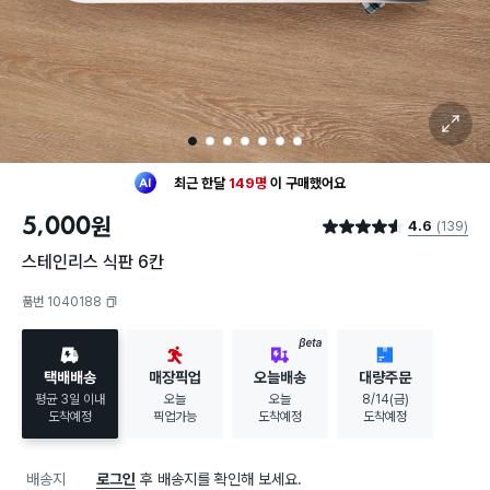
확대 보기
1
2
3
4
5
6
7
최근 한달
149명
이
구매했어요
30대 여성
이 가장 많이
구매했어요
5,000
원
4.6
(139)
최근 한달
149명
이
구매했어요
별점 4.6점
30대 여성
이 가장 많이
구매했어요
스테인리스 식판 6칸
품번 1040188
복사하기
BETA
택배배송
매장픽업
오늘배송
대량주문
평균 3일 이내
오늘
오늘
8/14(금)
도착예정
픽업가능
도착예정
도착예정
배송지
로그인
후 배송지를 확인해 보세요.