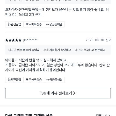
오자마자 연마작업 해봤는데 생각보다 묻어나는 것도 많지 않아 좋네요. 성
인 2명이 쓰려고 2개 구입.
👍완전꿀팁
💗구매욕상승
👀궁금증해결
jin*******
2026-03-18
신고
별점 5점
디자인
아주 마음에 들어요
무게
사용하기 적당해요
내구성
견고하고 튼튼해요
아이들이 식판에 밥을 먹고 싶다해서 샀어요.
초등학교 급식판 사이즈이며, 일반 성인이 쓰기에도 무리 없습니다. 칸과 칸
사이가 곡선에 가까워 세척하기 용이합니다.
👍완전꿀팁
💗구매욕상승
👀궁금증해결
139개 리뷰 전체보기
다른 고객이 함께 구매한 상품
전체보기