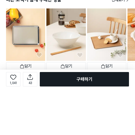
담기
담기
담기
3,000
5,000
5,000
1,0
원
원
원
구매하기
일본제 스테인리스 조리 쟁
일본산 경량 식기 V형 면기
논슬립 우드 쟁반 플랫 33
손잡이
1,041
43
반 대형
X 25 cm
보리
택배배송
매장픽업
택배배송
매장픽업
택배배송
매장픽업
오늘배송
택배
240
별점 4.8점
건 작성
243
124
별점 4.7점
별점 4.6점
별점 
건 작성
건 작성
로그인