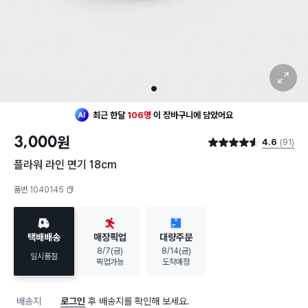
확대 보기
1
최근 한달
106명
이
장바구니에 담았어요
3,000
원
4.6
(91)
별점 4.6점
플라워 라인 면기 18cm
품번 1040145
복사하기
택배배송
매장픽업
대량주문
8/7(금)
8/14(금)
일시품절
픽업가능
도착예정
배송지
로그인
후 배송지를 확인해 보세요.