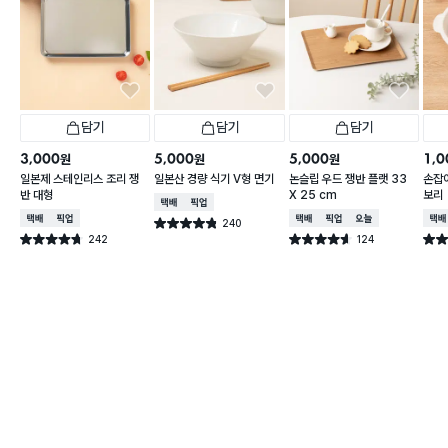
담기
담기
담기
3,000
5,000
5,000
1,0
원
원
원
일본제 스테인리스 조리 쟁
일본산 경량 식기 V형 면기
논슬립 우드 쟁반 플랫 33
손잡이
반 대형
X 25 cm
보리
택배배송
매장픽업
택배배송
매장픽업
택배배송
매장픽업
오늘배송
택배
240
별점 4.8점
건 작성
242
124
별점 4.7점
별점 4.6점
별점 
건 작성
건 작성