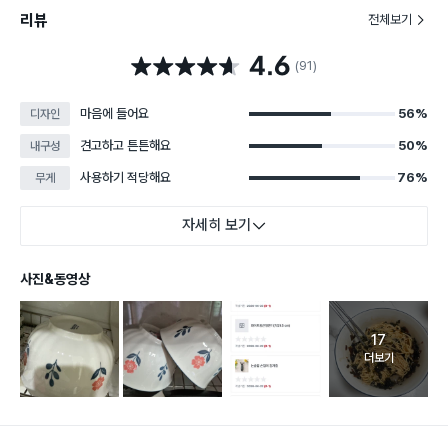
리뷰
전체보기
4.6
별점 4.6점
(91)
마음에 들어요
56%
디자인
견고하고 튼튼해요
50%
내구성
사용하기 적당해요
76%
무게
자세히 보기
사진&동영상
17
고객 리뷰 
더보기