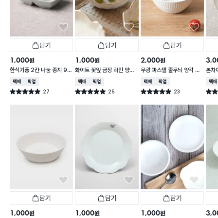
담기
담기
담기
1,000
1,000
2,000
3,0
원
원
원
한식기풍 2칸 나눔 종지 9 c
화이트 꽃잎 금장 라인 양각
무광 파스텔 줄무늬 양각 대
본차
m
종지 10 cm
접 13 cm
접시 
택배배송
매장픽업
택배배송
매장픽업
택배배송
매장픽업
택배
27
25
23
별점 5.0점
별점 5.0점
별점 5.0점
별점 
건 작성
건 작성
건 작성
담기
담기
담기
1,000
1,000
1,000
3,0
원
원
원