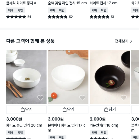
클래식 화이트 종지 A
순백 꽃잎 라인 접시 15 cm
화이트 접시 17 cm
화이트
택배배송
매장픽업
택배배송
매장픽업
택배배송
매장픽업
택배
54
52
51
별점 4.9점
별점 4.9점
별점 4.9점
별점 
건 작성
건 작성
건 작성
다른 고객이 함께 본 상품
전체보기
담기
담기
담기
3,000
3,000
2,000
3,0
원
원
원
화이트 둥근 면기 20 cm
본차이나 화이트 면기 17 c
가온면기(약16 cm)
블랙 
m
m
택배배송
매장픽업
택배배송
매장픽업
택배배송
매장픽업
매장
82
31