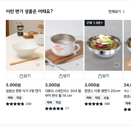
이런 면기 상품은 어때요?
전체보기
구매 1.3만+
1
담기
담기
담기
5,000
3,000
3,000
54,
원
원
원
일본산 경량 식기 V형 면기
다용도 스테인리스 304 탈
퀸센스 이중 냉면기 20cm
개당
부착 편수 볼 14 cm
퀸센스
택배배송
매장픽업
택배배송
매장픽업
오늘배송
택배배송
매장픽업
240
599
택배
별점 4.8점
별점 4.8점
건 작성
건 작성
77
별점 4.8점
별점 
건 작성