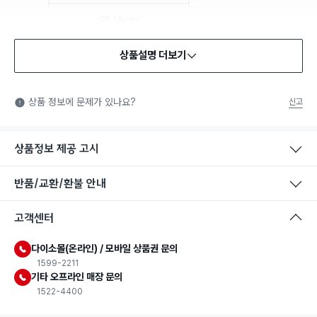
상품설명 더보기
식품용 기구
식품용 기구: 식품위생법에서 정한 규격에 따라 제조되어 식품 또
상품 정보에 문제가 있나요?
신고
는 식품첨가물에 사용할 수 있는 식품용기구라는 표시입니다.
상품정보 제공 고시
반품/교환/환불 안내
고객센터
다이소몰(온라인) / 모바일 상품권 문의
1599-2211
기타 오프라인 매장 문의
1522-4400