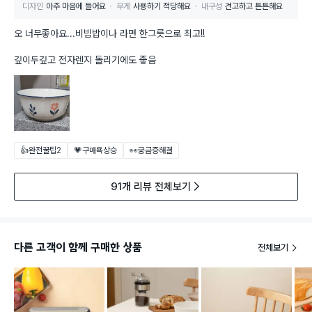
디자인
아주 마음에 들어요
무게
사용하기 적당해요
내구성
견고하고 튼튼해요
오 너무좋아요...비빔밥이나 라면 한그릇으로 최고!!
깊이두깊고 전자렌지 돌리기에도 좋음
👍완전꿀팁
2
💗구매욕상승
👀궁금증해결
91개 리뷰 전체보기
다른 고객이 함께 구매한 상품
전체보기