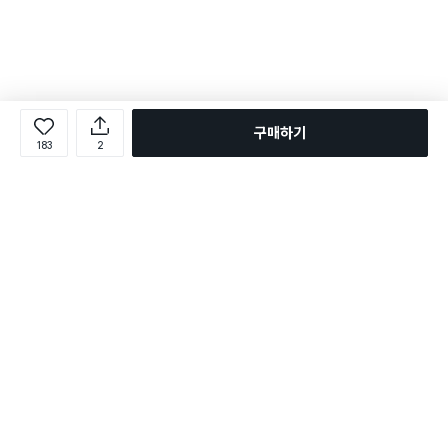
구매하기
183
2
로그인
온라인 다이소몰 1599-2211
온라인 다이소몰
다이소 매장 1522-4400
다이소 매장
평일 09:00 ~ 18:00
평일 09:00 ~ 18:00
주문조회
매장 상품 찾기
취소/교환/반품 신청
매장 위치 찾기
공지사항
1:1 문의
FAQ
고객센터
1:1 문의
제휴문의