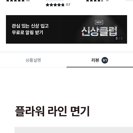
별점 4.9점
별점 4.4점
건 작성
건 작성
117
별점 4.8점
건 작성
관심 있는 신상 입고
무료로 알림 받기
3
3
상품설명
리뷰
91