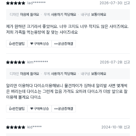
lad*******
2026-07-30
신고
별점 5점
디자인
마음에 들어요
무게
사용하기 적당해요
내구성
보통이에요
제가 원하던 크기라서 좋았어요. 너무 크지도 너무 작지도 않은 사이즈에요.
저희 가족들 먹는용량에 잘 맞는 사이즈네요
👍완전꿀팁
💗구매욕상승
👀궁금증해결
kim********
2026-07-28
신고
별점 5점
디자인
마음에 들어요
무게
사용하기 적당해요
내구성
보통이에요
알리만 이용하다 다이소이용해보니 물건차이가 심하네 알리발 사면 몇개씩
은 버리는데 다이소는 그런게 없음 가격도 오히려 다이소가 더쌈 앞으로 잘
이용해 볼게요 다이소
👍완전꿀팁
💗구매욕상승
👀궁금증해결
kid*****
2024-10-18
신고
별점 5점