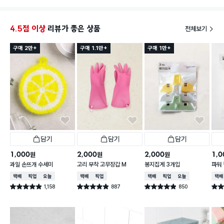
4.5점 이상
리뷰가 좋은 상품
전체보기
구매 2만+
구매 1.1만+
구매 1만+
담기
담기
담기
1,000
2,000
2,000
1,0
원
원
원
과일 손뜨개 수세미
고리 부착 고무장갑 M
봉지집게 3개입
파워 
택배배송
매장픽업
오늘배송
택배배송
매장픽업
택배배송
매장픽업
오늘배송
택배
1,158
887
850
별점 4.9점
별점 4.9점
별점 4.9점
별점 
건 작성
건 작성
건 작성