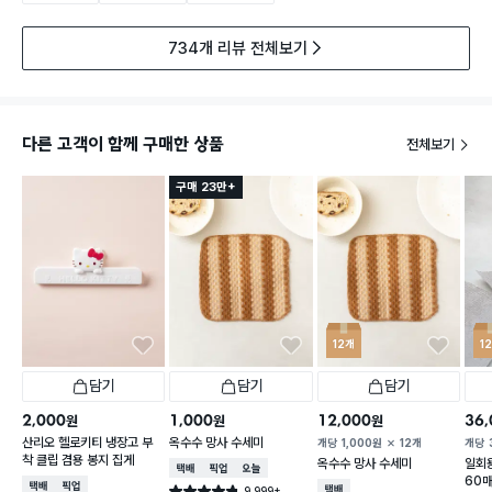
734개 리뷰 전체보기
다른 고객이 함께 구매한 상품
전체보기
구매 23만+
12개
1
담기
담기
담기
2,000
1,000
12,000
36,
원
원
원
산리오 헬로키티 냉장고 부
옥수수 망사 수세미
개당
1,000
원
12개
개당
착 클립 겸용 봉지 집게
옥수수 망사 수세미
일회용
택배배송
매장픽업
오늘배송
60
택배배송
매장픽업
9,999+
택배배송
별점 4.8점