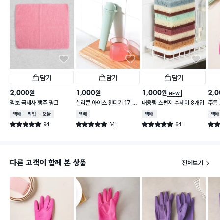
담기
담기
담기
2,000
1,000
1,000
2,0
원
원
원
NEW
엠보 극세사 행주 핑크
실리콘 아이스 캔디기 17 X
대용량 스펀지 수세미 8개입
주름
4 cm
택배배송
매장픽업
오늘배송
택배배송
택배배송
택배
94
64
64
별점 4.9점
별점 4.9점
별점 4.9점
별점 
건 작성
건 작성
건 작성
다른 고객이 함께 본 상품
전체보기