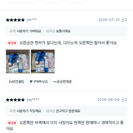
yik***
2026-07-31
신고
별점 5점
무게
사용하기 가벼워요
내구성
보통이에요
오른손만 빵꾸가 잘나는데, 다이소에 오른쪽만 팔아서 좋아요.
재구매
👍완전꿀팁
💗구매욕상승
👀궁금증해결
ysy****
2026-08-04
신고
별점 5점
무게
사용하기 적당해요
내구성
견고하고 튼튼해요
오른쪽만 부족해서 미리 사뒀어요 한쪽만 판매하니 경제적이고 좋
재구매
아요