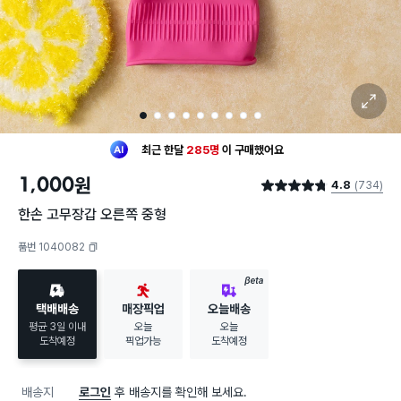
확대 보기
1
2
3
4
5
6
7
8
9
최근 한달
285명
이
구매했어요
30대 여성
이 가장 많이
구매했어요
1,000
원
최근 한달
285명
이
구매했어요
4.8
(734)
별점 4.8점
30대 여성
이 가장 많이
구매했어요
한손 고무장갑 오른쪽 중형
품번 1040082
복사하기
BETA
택배배송
매장픽업
오늘배송
평균 3일 이내
오늘
오늘
도착예정
픽업가능
도착예정
배송지
로그인
후 배송지를 확인해 보세요.