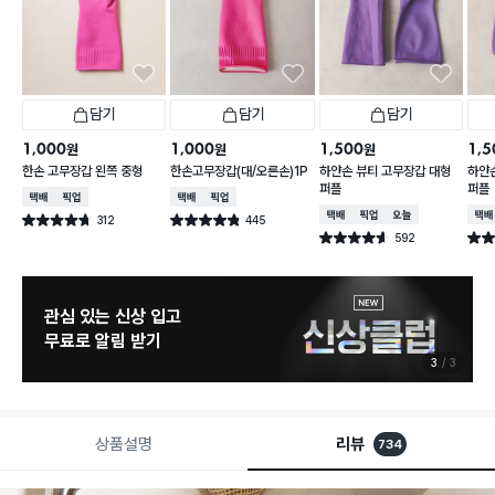
담기
담기
담기
1,000
1,000
1,500
1,5
원
원
원
한손 고무장갑 왼쪽 중형
한손고무장갑(대/오른손)1P
하얀손 뷰티 고무장갑 대형
하얀
퍼플
퍼플
택배배송
매장픽업
택배배송
매장픽업
택배배송
매장픽업
오늘배송
택배
312
445
별점 4.7점
별점 4.8점
건 작성
건 작성
592
별점 4.6점
별점 
건 작성
관심 있는 신상 입고
무료로 알림 받기
3
3
상품설명
리뷰
734