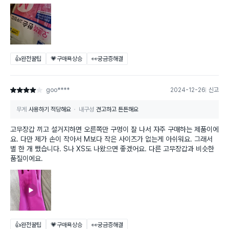
👍완전꿀팁
💗구매욕상승
👀궁금증해결
goo****
2024-12-26
신고
별점 4점
무게
사용하기 적당해요
내구성
견고하고 튼튼해요
고무장갑 끼고 설거지하면 오른쪽만 구멍이 잘 나서 자주 구매하는 제품이에
요. 다만 제가 손이 작아서 M보다 작은 사이즈가 없는게 아쉬워요. 그래서
별 한 개 뺐습니다. S나 XS도 나왔으면 좋겠어요. 다른 고무장갑과 비슷한
품질이에요.
👍완전꿀팁
💗구매욕상승
👀궁금증해결