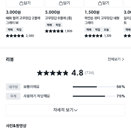
담기
담기
담기
3,000
5,000
1,500
3,0
원
원
원
태화 컬러 고무장갑 2켤레
고무장갑 6켤레 (중)
하얀손 뷰티 고무장갑 대형
실리콘
그레이 M
그레이
트
택배배송
매장픽업
택배배송
매장픽업
택배배송
매장픽업
오늘배송
택배
1,806
별점 4.8점
건 작성
2,060
1,339
별점 4.8점
별점 4.7점
별점 
건 작성
건 작성
리뷰
전체보기
4.8
별점 4.8점
(734)
보통이에요
56%
내구성
사용하기 적당해요
75%
무게
자세히 보기
사진&동영상