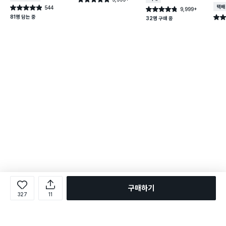
건 작성
544
택배
별점 4.9점
9,999+
별점 4.8점
건 작성
건 작성
81명 담는 중
별점 
32명 구매 중
구매하기
327
11
로그인