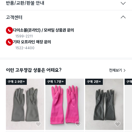
반품/교환/환불 안내
고객센터
다이소몰(온라인) / 모바일 상품권 문의
1599-2211
기타 오프라인 매장 문의
1522-4400
이런 고무장갑 상품은 어때요?
전체보기
구매 2.9만+
구매 1.7만+
구매 2만+
구매