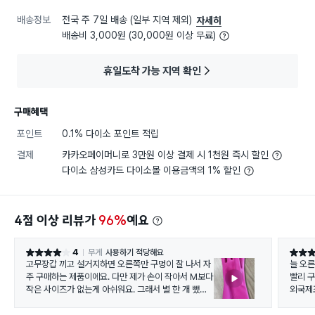
배송정보
전국 주 7일 배송 (일부 지역 제외)
자세히
배송비 3,000원 (30,000원 이상 무료)
휴일도착 가능 지역 확인
구매혜택
포인트
0.1% 다이소 포인트 적립
결제
카카오페이머니로 3만원 이상 결제 시 1천원 즉시 할인
다이소 삼성카드 다이소몰 이용금액의 1% 할인
4점 이상 리뷰가
96%
예요
4
무게
사용하기 적당해요
별점 4점
별점 5
고무장갑 끼고 설거지하면 오른쪽만 구멍이 잘 나서 자
늘 오
주 구매하는 제품이에요. 다만 제가 손이 작아서 M보다
빨리 
작은 사이즈가 없는게 아쉬워요. 그래서 별 한 개 뺐습
외국제
니다. S나 XS도 나왔으면 좋겠어요. 다른 고무장갑과
비슷한 품질이에요.