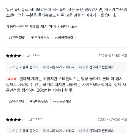
일단 물티슈로 닦아보았는데 음식물이 닿는 곳은 괜찮았지만, 테두리 하단의
스텐이 접힌 부분은 물티슈로도 아주 많은 검정 연마제가 나왔습니다.
가능하시면 연마제를 제거 하여 사용하세요~
👍완전꿀팁
1
💗구매욕상승
👀궁금증해결
wld****
2026-05-10
신고
별점 4점
디자인
마음에 들어요
무게
사용하기 가벼워요
내구성
견고하고 튼튼해요
연마제 제거는 귀찮지만 스테인리스는 항상 옳아요. 근데 이 접시
재구매
실제로 사용할 수 있는 크기로 따지면 나와있는 사이즈보다 작아요. 실제 사
용면적을 생각하면 20cm는 사야지 될 듯
👍완전꿀팁
💗구매욕상승
👀궁금증해결
jud******
2025-07-25
신고
별점 4점
디자인
마음에 들어요
무게
사용하기 가벼워요
내구성
견고하고 튼튼해요