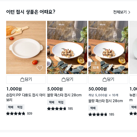
이런 접시 상품은 어때요?
전체보기
10개
담기
담기
담기
1,000
5,000
50,000
1,0
원
원
원
손잡이 PP 다용도 접시 아이
블랑 파스타 접시 28cm
뉴본 
개당
5,000
원
10개
보리
m
블랑 파스타 접시 28cm
택배배송
매장픽업
택배배송
매장픽업
택배
185
택배배송
별점 4.7점
건 작성
939
별점 4.8점
별점 
185
별점 4.7점
건 작성
건 작성