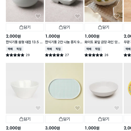
담기
담기
담기
2,000
1,000
1,000
2,0
원
원
원
한식기풍 원형 대접 13.5 c
한식기풍 2칸 나눔 종지 9 c
화이트 꽃잎 금장 라인 양각
무광 
m
m
종지 10 cm
접 1
택배배송
매장픽업
택배배송
매장픽업
택배배송
매장픽업
택배
29
27
26
별점 5.0점
별점 5.0점
별점 5.0점
별점 
건 작성
건 작성
건 작성
담기
담기
담기
2,000
3,000
1,000
2,0
원
원
원