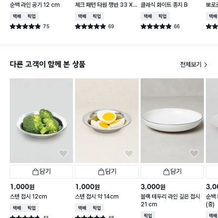
순백 라인 공기 12 cm
체크 패턴 타원 쟁반 33 X
클래식 화이트 종지 B
뽀로로
21 cm
cm 
택배배송
매장픽업
택배배송
매장픽업
택배배송
매장픽업
택배
75
69
66
별점 4.9점
별점 4.9점
별점 4.9점
별점 
건 작성
건 작성
건 작성
다른 고객이 함께 본 상품
전체보기
담기
담기
담기
1,000
1,000
3,000
3,0
원
원
원
스텐 접시 12cm
스텐 접시 약 14cm
블랙 테두리 라인 깊은 접시
순백
21 cm
(중)
택배배송
매장픽업
택배배송
매장픽업
매장픽업
택배
43
48