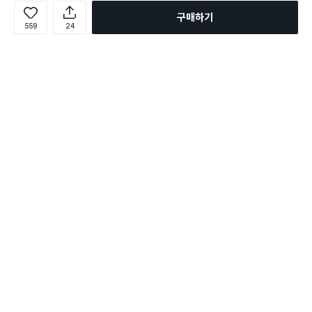
구매하기
559
24
로그인
온라인 다이소몰 1599-2211
온라인 다이소몰
다이소 매장 1522-4400
다이소 매장
평일 09:00 ~ 18:00
평일 09:00 ~ 18:00
주문조회
매장 상품 찾기
취소/교환/반품 신청
매장 위치 찾기
공지사항
1:1 문의
FAQ
고객센터
1:1 문의
제휴문의
앱 장애/신고
멤버십