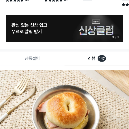
별점 4.8점
별점 4.8점
건 작성
건 작성
별점 
관심 있는 신상 입고
무료로 알림 받기
3
3
상품설명
리뷰
147