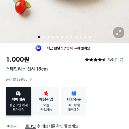
확대 보기
1
2
3
4
5
6
7
8
9
10
11
12
최근 한달
97명
이
구매했어요
20대 여성
이 가장 많이
구매했어요
1,000
원
4.6
(147)
최근 한달
97명
이
구매했어요
별점 4.6점
20대 여성
이 가장 많이
구매했어요
스테인리스 접시 16cm
품번 1039956
복사하기
택배배송
매장픽업
대량주문
평균 3일 이내
오늘
8/18(화)
도착예정
픽업가능
도착예정
배송지
로그인
후 배송지를 확인해 보세요.