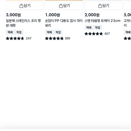
담기
담기
담기
3,000
1,000
2,000
5,0
원
원
원
일본제 스테인리스 조리 쟁
손잡이 PP 다용도 접시 아이
스텐 타원형 트레이 23cm
고무
반 대형
보리
이
택배배송
매장픽업
택배배송
매장픽업
택배배송
매장픽업
택배
407
별점 4.8점
건 작성
247
939
별점 4.7점
별점 4.8점
별점 
건 작성
건 작성