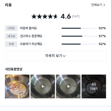
리뷰
전체보기
4.6
별점 4.6점
(147)
마음에 들어요
53%
디자인
견고하고 튼튼해요
57%
내구성
사용하기 적당해요
52%
무게
자세히 보기
사진&동영상
45
고객 리뷰 
더보기
리뷰 이미지 등록 개수
2
리뷰 이미지 등록 개수
2