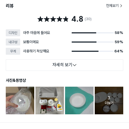
리뷰
전체보기
4.8
별점 4.8점
(30)
아주 마음에 들어요
58%
디자인
보통이에요
59%
내구성
사용하기 적당해요
64%
무게
자세히 보기
사진&동영상
3
고객 리뷰 
더보기