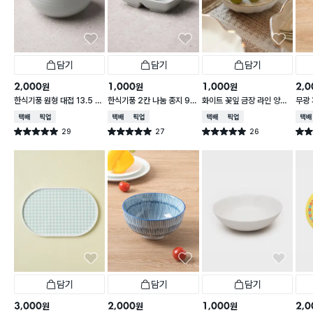
담기
담기
담기
2,000
1,000
1,000
2,0
원
원
원
한식기풍 원형 대접 13.5 c
한식기풍 2칸 나눔 종지 9 c
화이트 꽃잎 금장 라인 양각
무광 
m
m
종지 10 cm
접 1
택배배송
매장픽업
택배배송
매장픽업
택배배송
매장픽업
택배
29
27
26
별점 5.0점
별점 5.0점
별점 5.0점
별점 
건 작성
건 작성
건 작성
담기
담기
담기
3,000
2,000
1,000
2,0
원
원
원