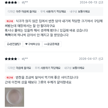
stj**
2024-06-13
신고
별점 4점
디자인
아주 마음에 들어요
무게
사용하기 적당해요
내구성
보통이에요
식구가 많지 않은 집에서 반찬 담아 내기에 적당한 크기여서 구입해
재구매
써봤는데 매장에서는 잘 안 팔더라구요
혹시나 몰에는 있을까 해서 검색해 봤더니 있길래 바로 샀습니다
뽁뽁이에 하나씩 감아서 안 깨지고 잘 받았습니다
👍완전꿀팁
1
💗구매욕상승
👀궁금증해결
stj**
2026-04-07
신고
별점 4점
디자인
마음에 들어요
무게
사용하기 적당해요
내구성
보통이에요
반찬을 조금씩 덜어서 먹기에 좋은 사이즈입니다
재구매
근데 이전에 샀을 때보다 그릇의 두께가 얇아졌네요