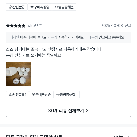
👍완전꿀팁
💗구매욕상승
👀궁금증해결
who****
2025-10-08
신고
별점 5점
디자인
아주 마음에 들어요
무게
사용하기 가벼워요
내구성
견고하고 튼튼해요
소스 담기에는 조금 크고 앞접시로 사용하기에는 작습니다
혼밥 반상기로 쓰기에는 적당해요
👍완전꿀팁
1
💗구매욕상승
👀궁금증해결
1
30개 리뷰 전체보기