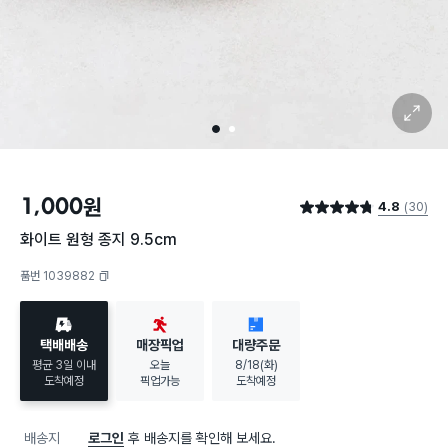
확대 보기
1
2
1,000
원
4.8
(30)
별점 4.8점
화이트 원형 종지 9.5cm
품번 1039882
복사하기
택배배송
매장픽업
대량주문
평균 3일 이내
오늘
8/18(화)
도착예정
픽업가능
도착예정
배송지
로그인
후 배송지를 확인해 보세요.