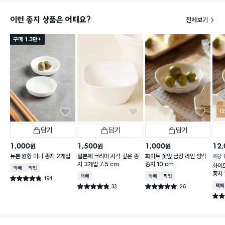
이런 종지 상품은 어때요?
전체보기
구매 1.3만+
1
담기
담기
담기
1,000
1,500
1,000
12,
원
원
원
뉴본 원형 미니 종지 2개입
일본제 크리미 사각 깊은 종
화이트 꽃잎 금장 라인 양각
개당
지 3개입 7.5 cm
종지 10 cm
화이트
택배배송
매장픽업
종지 
택배배송
택배배송
매장픽업
194
별점 4.8점
건 작성
33
26
택배
별점 4.8점
별점 5.0점
건 작성
건 작성
별점 