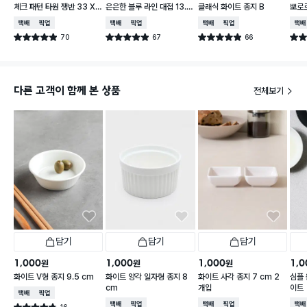
체크 패턴 타원 쟁반 33 X
은은한 블루 라인 대접 13.5
클래식 화이트 종지 B
뽀로로
21 cm
cm
cm 
택배배송
매장픽업
택배배송
매장픽업
택배배송
매장픽업
택배
70
67
66
별점 4.9점
별점 4.9점
별점 4.9점
별점 
건 작성
건 작성
건 작성
다른 고객이 함께 본 상품
전체보기
담기
담기
담기
1,000
1,000
1,000
1,0
원
원
원
화이트 V형 종지 9.5 cm
화이트 양각 일자형 종지 8
화이트 사각 종지 7 cm 2
심플 
cm
개입
이트
택배배송
매장픽업
택배배송
매장픽업
택배배송
매장픽업
택배
16