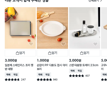
다른 고객이 함께 구매한 상품
전체보기
담기
담기
담기
3,000
1,000
2,000
5,0
원
원
원
일본제 스테인리스 조리 쟁
손잡이 PP 다용도 접시 아이
스텐 타원형 트레이 23cm
고무
반 대형
보리
이
택배배송
매장픽업
택배배송
매장픽업
택배배송
매장픽업
택배
407
별점 4.8점
건 작성
247
940
별점 4.7점
별점 4.8점
별점 
건 작성
건 작성