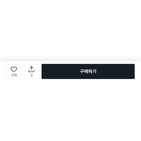
구매하기
170
3
로그인
온라인 다이소몰 1599-2211
온라인 다이소몰
다이소 매장 1522-4400
다이소 매장
평일 09:00 ~ 18:00
평일 09:00 ~ 18:00
주문조회
매장 상품 찾기
취소/교환/반품 신청
매장 위치 찾기