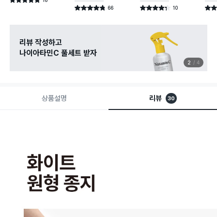
별점 4.8점
건 작성
66
10
별점 4.8점
별점 4.3점
별점 
건 작성
건 작성
리뷰 작성하고
나이아타민C 풀세트 받자
2
4
상품설명
리뷰
30