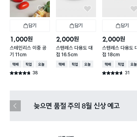
담기
담기
담기
장바구니
장바구니
장
원
원
원
1,000
2,000
2,000
스테인리스 이중 공
스텐레스 다용도 대
스텐레스 다용도 
기 11cm
접 16.5cm
접 18cm
택배배송
매장픽업
오늘배송
택배배송
매장픽업
오늘배송
택배배송
매장픽업
오늘
38
31
별점 4.7점
별점 4.6점
건 작성
건 작성
다이소X카카오페이 8월 결제 혜택 
이
전
슬
라
이
드