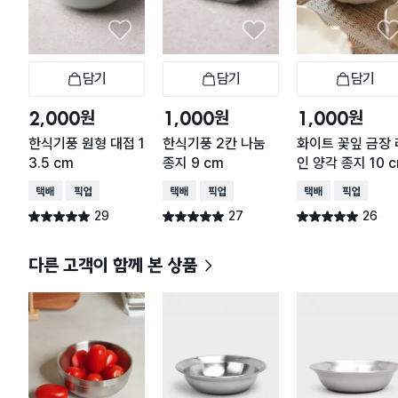
담기
담기
담기
장바구니
장바구니
장
원
원
원
2,000
1,000
1,000
한식기풍 원형 대접 1
한식기풍 2칸 나눔
화이트 꽃잎 금장 
3.5 cm
종지 9 cm
인 양각 종지 10 
택배배송
매장픽업
택배배송
매장픽업
택배배송
매장픽업
29
27
26
별점 5.0점
별점 5.0점
별점 5.0점
건 작성
건 작성
건 작성
다른 고객이 함께 본 상품