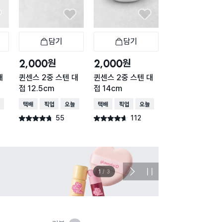
담기
담기
담기
바구니
장바구니
장바구니
장
원
원
원
2,000
2,000
2,000
대
퀸센스 2중 스텐 대
퀸센스 2중 스텐 대
블랙 테두리 라인
접 12.5cm
접 14cm
접 13.5 cm
배송
택배배송
매장픽업
오늘배송
택배배송
매장픽업
오늘배송
매장픽업
55
112
별점 4.7점
별점 4.6점
건 작성
건 작성
이벤트
관심 
2
/
3
다
정
음
지
슬
라
이
드