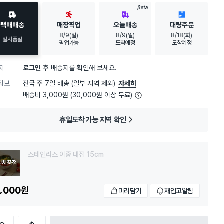
BETA
택배배송
매장픽업
오늘배송
대량주문
8/9(일)
8/9(일)
8/18(화)
일시품절
픽업가능
도착예정
도착예정
지
로그인
후 배송지를 확인해 보세요.
정보
전국 주 7일 배송 (일부 지역 제외)
자세히
배송비 3,000원 (30,000원 이상 무료)
휴일도착 가능 지역 확인
스테인리스 이중 대접 15cm
일시품절
,000
원
미리담기
재입고알림