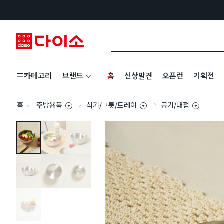
홈
신상발견
오픈런
기획전
카테고리
브랜드
홈
주방용품
식기/그릇/트레이
공기/대접