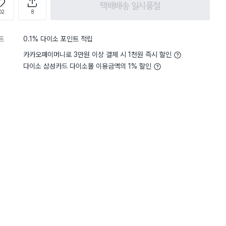
택배배송 일시품절
02
8
트
0.1% 다이소 포인트 적립
카카오페이머니로 3만원 이상 결제 시 1천원 즉시 할인
다이소 삼성카드 다이소몰 이용금액의 1% 할인
5
내구성
견고하고 튼튼해요
덜도 말고 딱 이만큼만 같으면 1
좋은 국그릇
전체보기
등에는 비추
죽이나 국이면 딱좋음