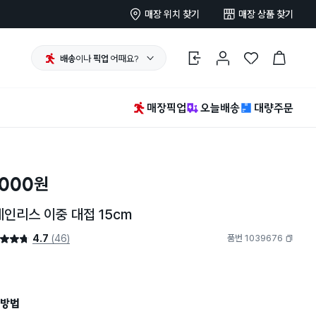
매장 위치 찾기
매장 상품 찾기
배송
이나
픽업
어때요?
로그인
마이페이지
찜 한 상품
장바구니
매장픽업
오늘배송
대량주문
,000
원
인리스 이중 대접 15cm
4.7
(46)
품번 1039676
4.7점
복사하기
방법