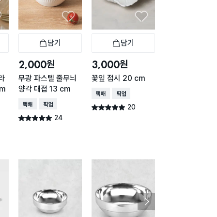
담기
담기
담기
바구니
장바구니
장바구니
장
원
원
원
2,000
3,000
2,000
라
무광 파스텔 줄무늬
꽃잎 접시 20 cm
수아르 타원형 트
cm
양각 대접 13 cm
이 25 X 11 cm
택배배송
매장픽업
택배배송
매장픽업
택배배송
매장픽업
20
별점 5.0점
건 작성
24
20
별점 5.0점
별점 5.0점
건 작성
건 작