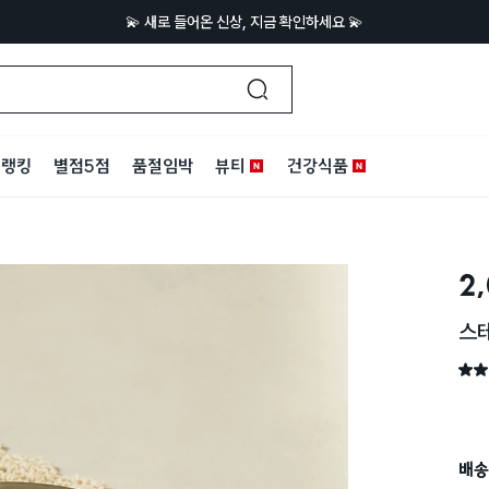
💫 새로 들어온 신상, 지금 확인하세요 💫
랭킹
별점5점
품절임박
뷰티
건강식품
2
스테
별점 
배송