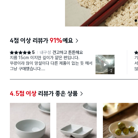
1
4점 이상 리뷰가
91%
예요
5
내구성
견고하고 튼튼해요
별점 5점
별
지름 15cm 이지만 깊이가 얕은 편입니다.
기
무광이라 많이 망설이다 다른 제품이 없는 듯 해서
서
그냥 구매했습니다.
않
2
무광인 점 만 빼고 만족합니다.
그
사이즈도 국그릇으로 좋아요.
그
4.5점 이상
리뷰가 좋은 상품