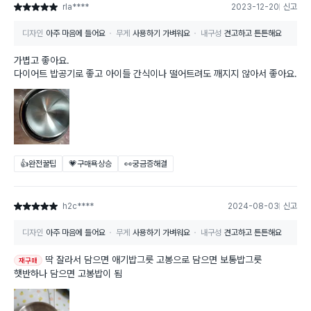
rla****
2023-12-20
신고
별점 5점
디자인
아주 마음에 들어요
무게
사용하기 가벼워요
내구성
견고하고 튼튼해요
가볍고 좋아요.
다이어트 밥공기로 좋고 아이들 간식이나 떨어트려도 깨지지 않아서 좋아요.
👍완전꿀팁
💗구매욕상승
👀궁금증해결
h2c****
2024-08-03
신고
별점 5점
디자인
아주 마음에 들어요
무게
사용하기 가벼워요
내구성
견고하고 튼튼해요
딱 잘라서 담으면 애기밥그릇 고봉으로 담으면 보통밥그릇
재구매
햇반하나 담으면 고봉밥이 됨