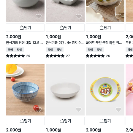
담기
담기
담기
2,000
1,000
1,000
2,0
원
원
원
한식기풍 원형 대접 13.5 c
한식기풍 2칸 나눔 종지 9 c
화이트 꽃잎 금장 라인 양각
무광 
m
m
종지 10 cm
접 1
택배배송
매장픽업
택배배송
매장픽업
택배배송
매장픽업
택배
29
27
26
별점 5.0점
별점 5.0점
별점 5.0점
별점 
건 작성
건 작성
건 작성
담기
담기
담기
2,000
1,000
2,000
2,0
원
원
원