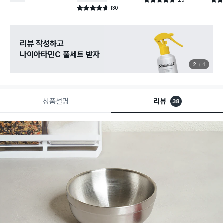
별점 4.7점
별점 
건 작성
130
별점 4.7점
건 작성
리뷰 작성하고
나이아타민C 풀세트 받자
2
4
상품설명
리뷰
38