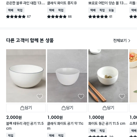
은은한 블루 라인 대접 13.5
클래식 화이트 종지 B
뽀로로 어린이 양손 볼 13.5
리틀
cm
cm 그린
피치 
택배배송
매장픽업
택배배송
매장픽업
택배배송
매장픽업
오늘배송
택배
67
66
61
별점 4.9점
별점 4.9점
별점 4.9점
별점 
건 작성
건 작성
건 작성
다른 고객이 함께 본 상품
전체보기
담기
담기
담기
2,000
1,000
1,000
1,0
원
원
원
블랙 테두리 라인 공기 11.5
클래식 화이트 공기 약 11c
화이트 둥근 공기 11.5 cm
소프트
cm
m
택배배송
매장픽업
택배
매장픽업
택배배송
매장픽업
29