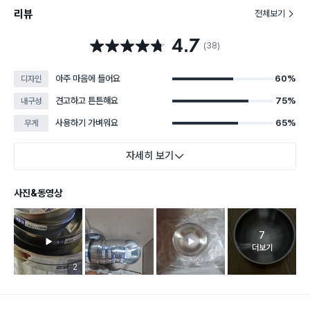
리뷰
전체보기
4.7
별점 4.7점
(38)
아주 마음에 들어요
60%
디자인
견고하고 튼튼해요
75%
내구성
사용하기 가벼워요
65%
무게
자세히 보기
사진&동영상
7
고객 리뷰 
더보기
리뷰 이미지 등록 개수
2