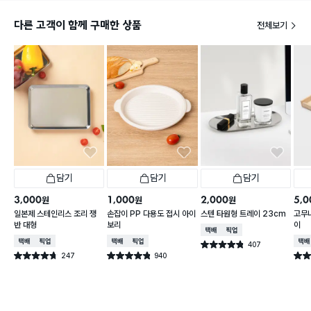
다른 고객이 함께 구매한 상품
전체보기
담기
담기
담기
3,000
1,000
2,000
5,0
원
원
원
일본제 스테인리스 조리 쟁
손잡이 PP 다용도 접시 아이
스텐 타원형 트레이 23cm
고무
반 대형
보리
이
택배배송
매장픽업
택배배송
매장픽업
택배배송
매장픽업
택배
407
별점 4.8점
건 작성
247
940
별점 4.7점
별점 4.8점
별점 
건 작성
건 작성