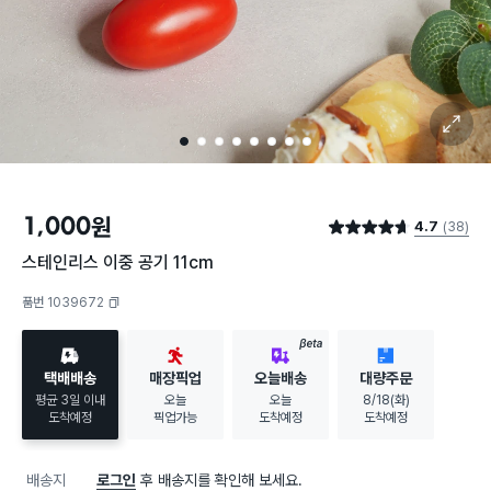
확대 보기
1
2
3
4
5
6
7
8
1,000
원
4.7
(38)
별점 4.7점
스테인리스 이중 공기 11cm
품번 1039672
복사하기
BETA
택배배송
매장픽업
오늘배송
대량주문
평균 3일 이내
오늘
오늘
8/18(화)
도착예정
픽업가능
도착예정
도착예정
배송지
로그인
후 배송지를 확인해 보세요.