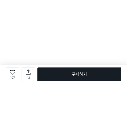
구매하기
107
13
로그인
온라인 다이소몰 1599-2211
온라인 다이소몰
다이소 매장 1522-4400
다이소 매장
평일 09:00 ~ 18:00
평일 09:00 ~ 18:00