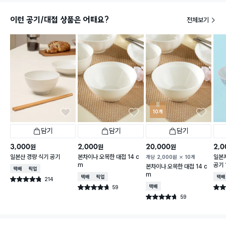
이런 공기/대접 상품은 어때요?
전체보기
10개
담기
담기
담기
3,000
2,000
20,000
2,0
원
원
원
일본산 경량 식기 공기
본차이나 오목한 대접 14 c
일본
개당
2,000
원
10개
m
공기 
본차이나 오목한 대접 14 c
택배배송
매장픽업
m
택배배송
매장픽업
택배
214
별점 4.8점
건 작성
59
택배배송
별점 4.7점
별점 
건 작성
59
별점 4.7점
건 작성