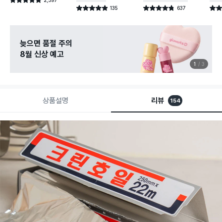
별점 4.9점
건 작성
135
637
별점 4.9점
별점 4.8점
별점 
건 작성
건 작성
늦으면 품절 주의
8월 신상 예고
1
3
상품설명
리뷰
154