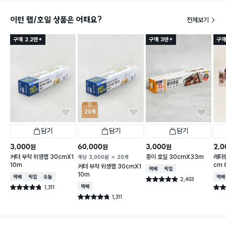
이런 랩/호일 상품은 어때요?
전체보기
구매 2.2만+
구매 3만+
구매
20개
담기
담기
담기
3,000
60,000
3,000
2,0
원
원
원
커터 부착 위생랩 30cmX1
종이 호일 30cmX33m
레터링
개당
3,000
원
20개
10m
cm 
커터 부착 위생랩 30cmX1
택배배송
매장픽업
10m
택배배송
매장픽업
오늘배송
택배
2,403
별점 4.9점
건 작성
1,311
택배배송
별점 4.8점
별점 
건 작성
1,311
별점 4.8점
건 작성