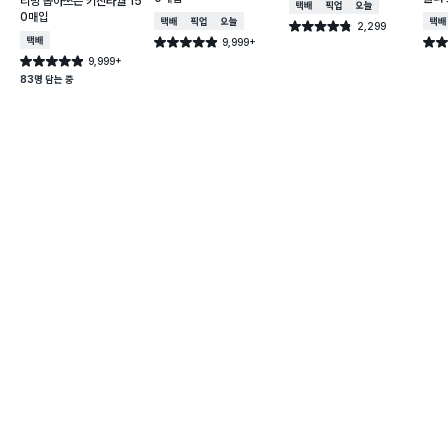
리빙 뽑아쓰는 키친타월 15
택배배송
매장픽업
오늘배송
X 2
0매입
택배배송
매장픽업
오늘배송
택배
2,299
별점 4.8점
건 작성
택배배송
9,999+
별점 4.9점
별점 
건 작성
9,999+
별점 4.9점
건 작성
83명 담는 중