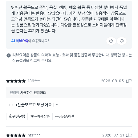
뛰어난 활용도로 주방, 욕실, 캠핑, 예술 활동 등 다양한 분야에서 폭넓
게 사용된다는 반응이 많았습니다. 가격 부담 없이 실용적인 상품으로
고객님 만족도가 높다는 의견이 많습니다. 꾸준한 재구매를 이끌어내
는 상품으로 평가되었습니다. 다양한 활용성으로 소비자들에게 만족감
을 준다는 후기가 있습니다.
AI
리뷰요약
이 유용했나요?
리뷰요약은 상품의 의학적 효능 · 효과 및 품질인증과 무관합니다. 정확한 정보는
상품설명을 참고해 주세요.
136***
2026-08-05
신고
별점 5점
편리함
사용하기 편리해요
ㅋㅋㅋ산줄모르고 또샀어요ㅕ~
👍완전꿀팁
💗구매욕상승
👀궁금증해결
hts****
2026-07-21
신고
별점 5점