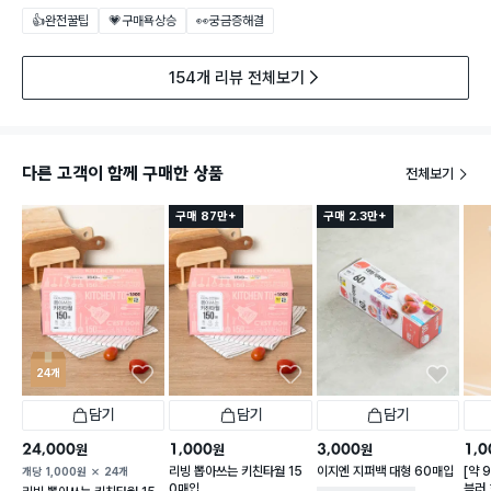
👍완전꿀팁
💗구매욕상승
👀궁금증해결
154개 리뷰 전체보기
다른 고객이 함께 구매한 상품
전체보기
구매 87만+
구매 2.3만+
24개
담기
담기
담기
24,000
1,000
3,000
1,0
원
원
원
리빙 뽑아쓰는 키친타월 15
이지엔 지퍼백 대형 60매입
[약 
개당
1,000
원
24개
0매입
블러 