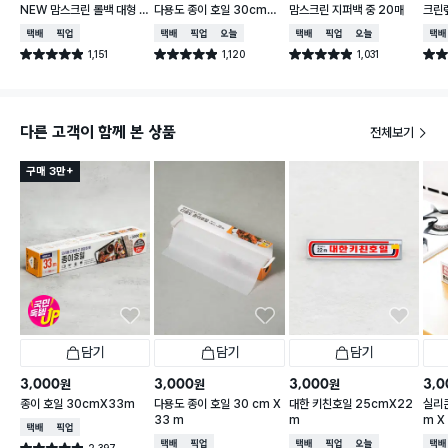
NEW 맘스크린 롤백 대형 2
다용도 종이 호일 30cmX
맘스크린 지퍼백 중 20매
크린랲
00매입
30m
매 3
택배배송
매장픽업
택배배송
매장픽업
오늘배송
택배배송
매장픽업
오늘배송
택배
1,151
1,120
1,031
별점 4.9점
별점 4.9점
별점 4.9점
별점 
건 작성
건 작성
건 작성
다른 고객이 함께 본 상품
전체보기
구매 3만+
담기
담기
담기
3,000
3,000
3,000
3,0
원
원
원
종이 호일 30cmX33m
다용도 종이 호일 30 cm X
대한 키친호일 25cmX22
실리콘
33 m
m
m X
택배배송
매장픽업
택배배송
매장픽업
택배배송
매장픽업
오늘배송
택배
2,397