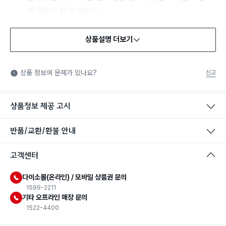
상품설명 더보기
식품용 기구
식품용 기구: 식품위생법에서 정한 규격에 따라 제조되어 식품 또
상품 정보에 문제가 있나요?
신고
는 식품첨가물에 사용할 수 있는 식품용기구라는 표시입니다.
상품정보 제공 고시
반품/교환/환불 안내
고객센터
다이소몰(온라인) / 모바일 상품권 문의
1599-2211
기타 오프라인 매장 문의
1522-4400