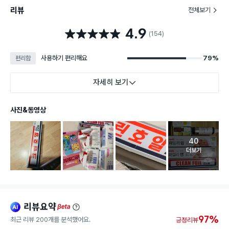
리뷰
전체보기
4.9
별점 4.9점
(154)
사용하기 편리해요
79%
편리함
자세히 보기
사진&동영상
40
고객 리뷰 
더보기
리뷰요약
ai
beta
97%
최근 리뷰 200개를 분석했어요.
긍정리뷰