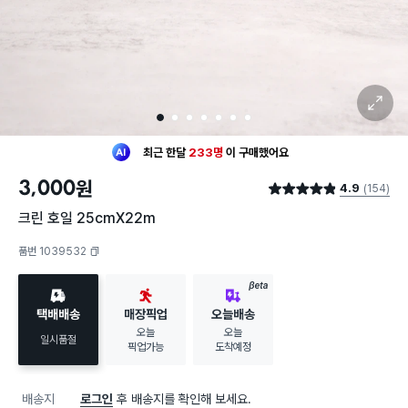
확대 보기
1
2
3
4
5
6
7
최근 한달
233명
이
구매했어요
30대 여성
이 가장 많이
구매했어요
3,000
원
4.9
(154)
최근 한달
233명
이
구매했어요
별점 4.9점
30대 여성
이 가장 많이
구매했어요
크린 호일 25cmX22m
품번 1039532
복사하기
BETA
택배배송
매장픽업
오늘배송
오늘
오늘
일시품절
픽업가능
도착예정
배송지
로그인
후 배송지를 확인해 보세요.