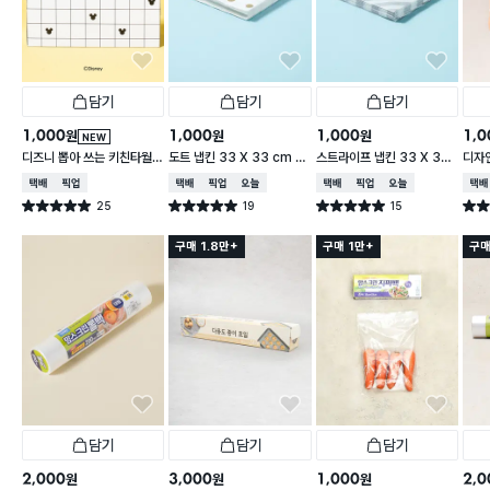
담기
담기
담기
1,000
1,000
1,000
1,0
원
원
원
NEW
디즈니 뽑아 쓰는 키친타월
도트 냅킨 33 X 33 cm 1
스트라이프 냅킨 33 X 33
디자인
2겹 150매입 체크
5매입
cm 15매입
cm 
택배배송
매장픽업
택배배송
매장픽업
오늘배송
택배배송
매장픽업
오늘배송
택배
25
19
15
별점 5.0점
별점 5.0점
별점 5.0점
별점 
건 작성
건 작성
건 작성
구매 1.8만+
구매 1만+
구매
담기
담기
담기
2,000
3,000
1,000
2,0
원
원
원