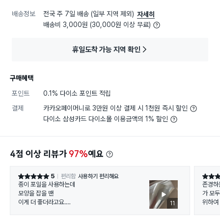
배송정보
전국 주 7일 배송 (일부 지역 제외)
자세히
배송비 3,000원 (30,000원 이상 무료)
휴일도착 가능 지역 확인
구매혜택
포인트
0.1% 다이소 포인트 적립
결제
카카오페이머니로 3만원 이상 결제 시 1천원 즉시 할인
다이소 삼성카드 다이소몰 이용금액의 1% 할인
4점 이상 리뷰가
97%
예요
5
편리함
사용하기 편리해요
별점 5점
별점 5
종이 포일을 사용하는데
존경하는
모양을 잡을 땐
가 모두
이게 더 좋더라고요.
위하여
11
특히 치
그래서 샀어요.
거워지