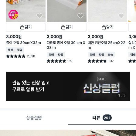
담기
담기
담기
3,000
3,000
3,000
3,0
원
원
원
종이 호일 30cmX33m
다용도 종이 호일 30 cm X
대한 키친호일 25cmX22
실리콘
33 m
m
m X
택배배송
매장픽업
택배배송
매장픽업
택배배송
매장픽업
오늘배송
택배
2,398
별점 4.9점
건 작성
135
637
별점 4.9점
별점 4.8점
별점 
건 작성
건 작성
관심 있는 신상 입고
무료로 알림 받기
3
3
상품설명
리뷰
207