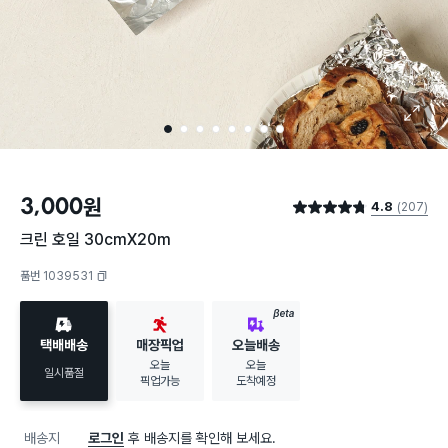
확대 보기
1
2
3
4
5
6
7
8
3,000
원
4.8
(207)
별점 4.8점
크린 호일 30cmX20m
품번 1039531
복사하기
BETA
택배배송
매장픽업
오늘배송
오늘
오늘
일시품절
픽업가능
도착예정
배송지
로그인
후 배송지를 확인해 보세요.