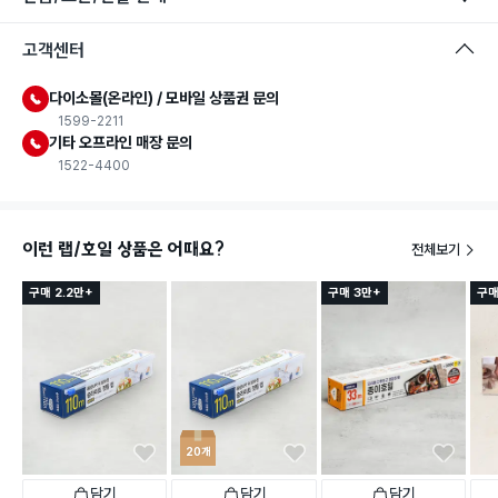
고객센터
다이소몰(온라인) / 모바일 상품권 문의
1599-2211
기타 오프라인 매장 문의
1522-4400
이런 랩/호일 상품은 어때요?
전체보기
구매 2.2만+
구매 3만+
구매
20개
담기
담기
담기