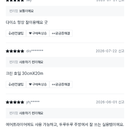
say******
2026-07-21
신고
별점 5점
편리함
보통이에요
다이소 항상 잘이용해요 굿
👍완전꿀팁
💗구매욕상승
👀궁금증해결
dis*******
2026-07-22
신고
별점 5점
편리함
사용하기 편리해요
크린 호일 30cmX20m
👍완전꿀팁
💗구매욕상승
👀궁금증해결
yhj*****
2026-06-01
신고
별점 5점
편리함
사용하기 편리해요
에어프라이어에도 사용 가능하고, 두루두루 주방에서 잘 쓰는 실용템이에요.