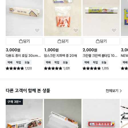
담기
담기
담기
3,000
1,000
2,000
3,0
원
원
원
다용도 종이 호일 30cmX
맘스크린 지퍼백 중 20매
크린랲 크린백 롤타입 100
NE
30m
매 30X40 cm
40
택배배송
매장픽업
오늘배송
택배배송
매장픽업
오늘배송
택배배송
매장픽업
오늘배송
택배
1,120
1,031
1,015
별점 4.9점
별점 4.9점
별점 4.9점
별점 
건 작성
건 작성
건 작성
다른 고객이 함께 본 상품
전체보기
구매 3만+