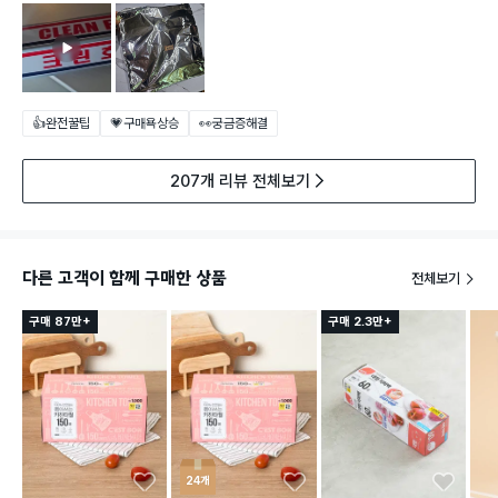
👍완전꿀팁
💗구매욕상승
👀궁금증해결
207개 리뷰 전체보기
다른 고객이 함께 구매한 상품
전체보기
구매 87만+
구매 2.3만+
24개