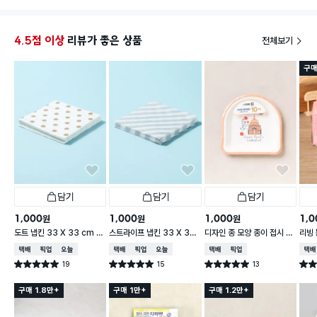
양이 많아서 좋아요.
노고는
다.
주방에서 말고도
다시 한
4.5점 이상
리뷰가 좋은 상품
전체보기
욕실에서도 써요.
안정을
구매
샤워기나 샤워부스에 물때를 제거 할 때
쿠캉포일에 주방세제나 치약을 묻혀서
문지르면 지워집니다.
잘 쓸게요.
고맙습니다!
담기
담기
담기
1,000
1,000
1,000
1,0
원
원
원
도트 냅킨 33 X 33 cm 1
스트라이프 냅킨 33 X 33
디자인 종 모양 종이 접시 18
리빙 
5매입
cm 15매입
cm 10개입
0매
택배배송
매장픽업
오늘배송
택배배송
매장픽업
오늘배송
택배배송
매장픽업
택배
19
15
13
별점 5.0점
별점 5.0점
별점 5.0점
별점 
건 작성
건 작성
건 작성
구매 1.8만+
구매 1만+
구매 1.2만+