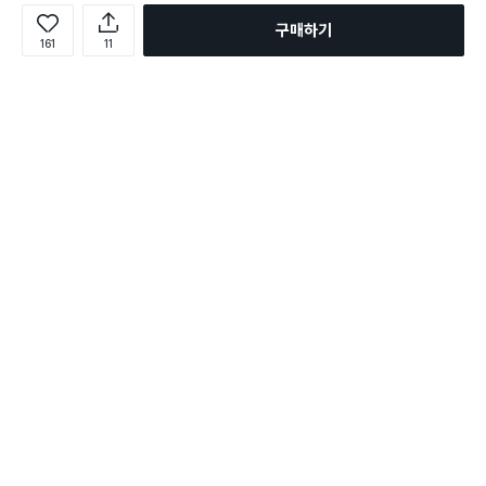
구매하기
161
11
로그인
온라인 다이소몰 1599-2211
온라인 다이소몰
다이소 매장 1522-4400
다이소 매장
평일 09:00 ~ 18:00
평일 09:00 ~ 18:00
주문조회
매장 상품 찾기
취소/교환/반품 신청
매장 위치 찾기
공지사항
1:1 문의
FAQ
고객센터
1:1 문의
제휴문의
앱 장애/신고
멤버십