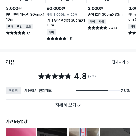
3,000
60,000
3,000
2,0
원
원
원
커터 부착 위생랩 30cmX1
종이 호일 30cmX33m
레터링
개당
3,000
원
20개
10m
cm 
커터 부착 위생랩 30cmX1
택배배송
매장픽업
10m
택배배송
매장픽업
오늘배송
택배
2,403
별점 4.9점
건 작성
1,311
택배배송
별점 4.8점
별점 
건 작성
1,311
별점 4.8점
건 작성
리뷰
전체보기
4.8
별점 4.8점
(207)
사용하기 편리해요
73%
편리함
자세히 보기
사진&동영상