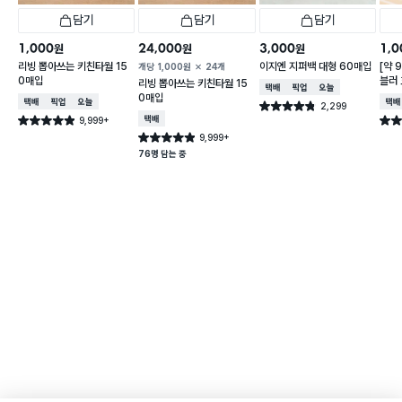
담기
담기
담기
1,000
24,000
3,000
1,0
원
원
원
리빙 뽑아쓰는 키친타월 15
이지엔 지퍼백 대형 60매입
[약 
개당
1,000
원
24개
0매입
블러 
리빙 뽑아쓰는 키친타월 15
택배배송
매장픽업
오늘배송
X 2
0매입
택배배송
매장픽업
오늘배송
택배
2,299
별점 4.8점
건 작성
9,999+
택배배송
별점 4.9점
별점 
건 작성
9,999+
별점 4.9점
건 작성
76명 담는 중