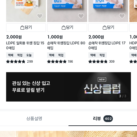
담기
담기
담기
2,000
1,000
2,000
1,0
원
원
원
LDPE 일회용 위생 장갑 15
손애착 위생장갑 LDPE 80
손애착 위생장갑 LDPE 17
HDP
0매입
매입
0매입
0매
택배배송
매장픽업
오늘배송
택배배송
매장픽업
택배배송
매장픽업
택배
299
196
309
별점 4.8점
별점 4.9점
별점 4.8점
별점 
건 작성
건 작성
건 작성
관심 있는 신상 입고
무료로 알림 받기
3
3
상품설명
리뷰
402