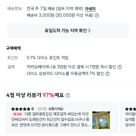
배송정보
전국 주 7일 배송 (일부 지역 제외)
자세히
배송비 3,000원 (30,000원 이상 무료)
휴일도착 가능 지역 확인
구매혜택
포인트
0.1% 다이소 포인트 적립
결제
카카오페이머니로 3만원 이상 결제 시 1천원 즉시 할인
다이소 삼성카드 다이소몰 이용금액의 1% 할인
4점 이상 리뷰가
97%
예요
5
편리함
보통이에요
별점 5점
별점 5
다른 일회용장갑은 제조일자 써있는데 이건
아이들
재구매
안써있어서 오래된건지 최근건지 알수없음.더구나 중
싶어할 
국산. 싼맛에 쓰지만 음식용으론 그래서 안쓰고 청소용
않아서
으로 씁니다
야외 
때도 꼭