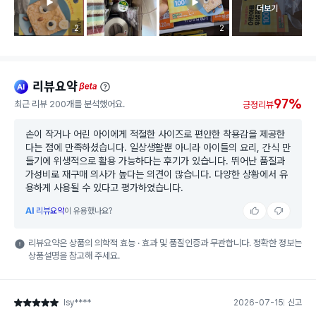
고객 리뷰 
더보기
리뷰 이미지 등록 개수
2
리뷰 이미지 등록 개수
2
리뷰요약
ai
beta
97%
최근 리뷰 200개를 분석했어요.
긍정리뷰
손이 작거나 어린 아이에게 적절한 사이즈로 편안한 착용감을 제공한
다는 점에 만족하셨습니다. 일상생활뿐 아니라 아이들의 요리, 간식 만
들기에 위생적으로 활용 가능하다는 후기가 있습니다. 뛰어난 품질과
가성비로 재구매 의사가 높다는 의견이 많습니다. 다양한 상황에서 유
용하게 사용될 수 있다고 평가하였습니다.
AI
리뷰요약
이 유용했나요?
리뷰요약은 상품의 의학적 효능 · 효과 및 품질인증과 무관합니다. 정확한 정보는
상품설명을 참고해 주세요.
lsy****
2026-07-15
신고
별점 5점