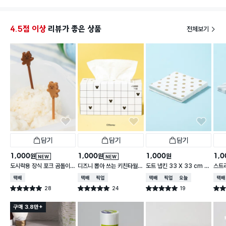
4.5점 이상
리뷰가 좋은 상품
전체보기
담기
담기
담기
1,000
1,000
1,000
1,0
원
원
원
NEW
NEW
도시락용 장식 포크 곰돌이 1
디즈니 뽑아 쓰는 키친타월
도트 냅킨 33 X 33 cm 1
스트라
0개입
2겹 150매입 체크
5매입
cm 
택배배송
택배배송
매장픽업
택배배송
매장픽업
오늘배송
택배
28
24
19
별점 5.0점
별점 5.0점
별점 5.0점
별점 
건 작성
건 작성
건 작성
구매 3.8만+