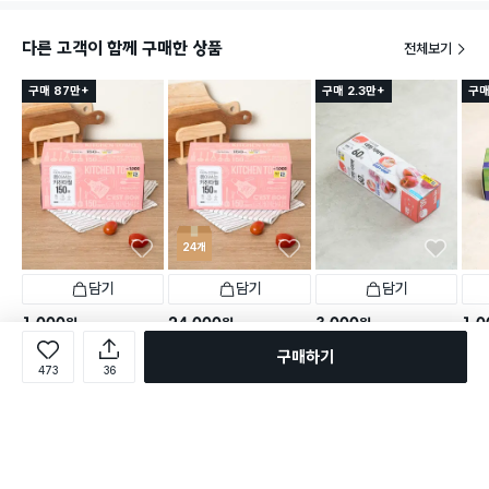
다른 고객이 함께 구매한 상품
전체보기
구매 87만+
구매 2.3만+
구매
24개
담기
담기
담기
1,000
24,000
3,000
1,0
원
원
원
리빙 뽑아쓰는 키친타월 15
이지엔 지퍼백 대형 60매입
맘스
개당
1,000
원
24개
구매하기
0매입
리빙 뽑아쓰는 키친타월 15
473
36
택배배송
매장픽업
오늘배송
택배
0매입
택배배송
매장픽업
오늘배송
2,292
별점 4.8점
별점 
건 작성
9,999+
택배배송
별점 4.9점
건 작성
9,999+
별점 4.9점
건 작성
55명 담는 중