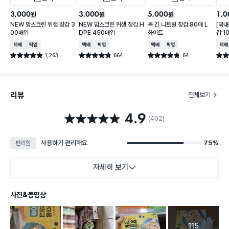
3,000
3,000
5,000
1,0
원
원
원
NEW 맘스크린 위생 장갑 3
NEW 맘스크린 위생 장갑 H
목 긴 니트릴 장갑 80매 L
[국내
00매입
DPE 450매입
화이트
갑 1
택배배송
매장픽업
택배배송
매장픽업
택배배송
매장픽업
택배
1,263
664
64
별점 4.9점
별점 4.8점
별점 4.8점
별점 
건 작성
건 작성
건 작성
리뷰
전체보기
4.9
별점 4.9점
(402)
사용하기 편리해요
75%
편리함
자세히 보기
사진&동영상
115