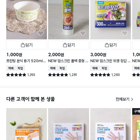
담기
담기
담기
1,000
2,000
3,000
1,0
원
원
원
프린팅 분식 용기 520ml 1
NEW 맘스크린 롤백 중형 2
NEW 맘스크린 위생 장갑 3
NE
8개입
60매입
00매입
20
택배배송
매장픽업
택배배송
매장픽업
택배배송
매장픽업
택배
1,355
1,281
1,260
별점 4.9점
별점 4.9점
별점 4.9점
별점 
건 작성
건 작성
건 작성
다른 고객이 함께 본 상품
전체보기
구매