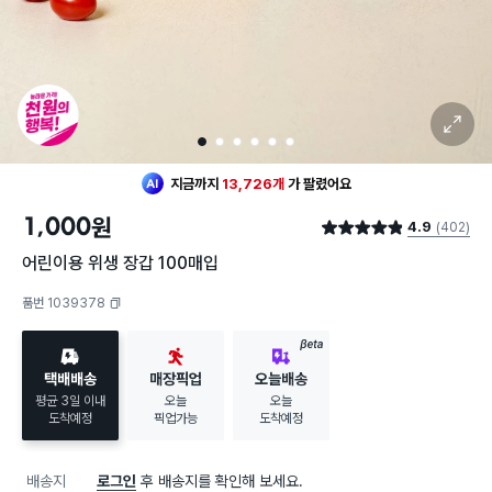
확대 보기
1
2
3
4
5
6
지금까지
13,726개
가
팔렸어요
1,000
원
4.9
(402)
별점 4.9점
어린이용 위생 장갑 100매입
품번 1039378
복사하기
BETA
택배배송
매장픽업
오늘배송
평균 3일 이내
오늘
오늘
도착예정
픽업가능
도착예정
배송지
로그인
후 배송지를 확인해 보세요.