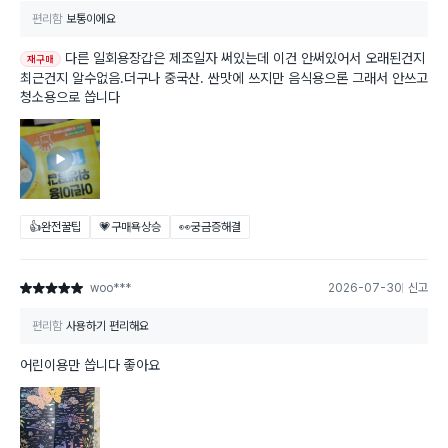
편리함
보통이에요
다른 일회용장갑은 제조일자 써있는데 이건 안써있어서 오래된건지
재구매
최근건지 알수없음.더구나 중국산. 싼맛에 쓰지만 음식용으론 그래서 안쓰고
청소용으로 씁니다
👍완전꿀팁
💗구매욕상승
👀궁금증해결
woo***
2026-07-30
신고
별점 5점
편리함
사용하기 편리해요
어린이용만 씁니다 좋아요