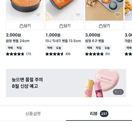
담기
담기
담기
2,000
1,000
3,000
3,0
원
원
원
원형 빵틀 24cm
미니 직사각 빵틀 13.5cm
원형 6구 빵틀
마들렌
택배배송
매장픽업
택배배송
오늘배송
택배배송
매장픽업
오늘배송
택배
175
435
310
별점 4.7점
별점 4.6점
별점 4.8점
별점 
건 작성
건 작성
건 작성
늦으면 품절 주의
8월 신상 예고
1
3
상품설명
리뷰
237