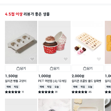
단점은 물론 한 번에 1개밖에 못 한다.. ㅋㅋ
뭘 기대하랴..
분리까지 되니 써빙할 땐 틀에서 분리해서 그릇째 내거
4.5점 이상
리뷰가 좋은 상품
나 해도 되고..
담기
담기
담기
1,500
1,000
2,000
1,0
원
원
원
실리콘 빵틀 고양이
PET 머핀컵 (소) 12개입
실리콘 초콜릿 몰드 알파벳
실리
숫자
택배배송
매장픽업
택배배송
매장픽업
오늘배송
택배배송
매장픽업
오늘배송
택배
11
91
45
별점 5.0점
별점 4.9점
별점 4.9점
별점 
건 작성
건 작성
건 작성