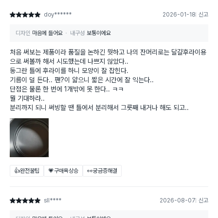
doy******
2026-01-18
신고
별점 5점
디자인
마음에 들어요
내구성
보통이에요
처음 써보는 제품이라 품질을 논하긴 뭣하고 나의 잔머리로는 달걀후라이용
으로 써볼까 해서 시도했는데 나쁘지 않았다..
동그란 틀에 후라이를 하니 모양이 잘 잡힌다.
기름이 덜 든다.. 팬?이 얇으니 짧은 시간에 잘 익는다..
단점은 물론 한 번에 1개밖에 못 한다.. ㅋㅋ
뭘 기대하랴..
분리까지 되니 써빙할 땐 틀에서 분리해서 그릇째 내거나 해도 되고..
👍완전꿀팁
💗구매욕상승
👀궁금증해결
sll****
2026-08-07
신고
별점 5점