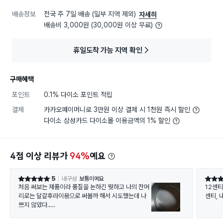
배송정보
전국 주 7일 배송 (일부 지역 제외)
자세히
배송비 3,000원 (30,000원 이상 무료)
휴일도착 가능 지역 확인
구매혜택
포인트
0.1% 다이소 포인트 적립
결제
카카오페이머니로 3만원 이상 결제 시 1천원 즉시 할인
다이소 삼성카드 다이소몰 이용금액의 1% 할인
4점 이상 리뷰가
94%
예요
5
내구성
보통이에요
별점 5점
별점 5
처음 써보는 제품이라 품질을 논하긴 뭣하고 나의 잔머
12센티
리로는 달걀후라이용으로 써볼까 해서 시도했는데 나
센티, 
쁘지 않았다..
동그란 틀에 후라이를 하니 모양이 잘 잡힌다.
기름이 덜 든다.. 팬?이 얇으니 짧은 시간에 잘 익는다..