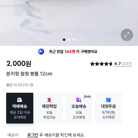
확대 보기
1
2
3
최근 한달
184명
이
구매했어요
20대 여성
이 가장 많이
구매했어요
2,000
원
4.7
(237)
최근 한달
184명
이
구매했어요
별점 4.7점
20대 여성
이 가장 많이
구매했어요
분리형 원형 빵틀 12cm
품번 1039315
복사하기
BETA
택배배송
매장픽업
오늘배송
대량주문
평균 3일 이내
오늘
오늘
8/18(화)
도착예정
픽업가능
도착예정
도착예정
배송지
로그인
후 배송지를 확인해 보세요.