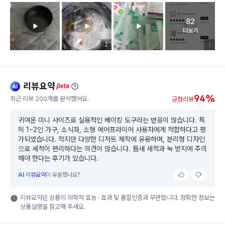
82
고객 리뷰 
더보기
리뷰 이미지 등록 개수
2
리뷰 이미
2
리뷰요약
ai
beta
94%
최근 리뷰 200개를 분석했어요.
긍정리뷰
귀여운 미니 사이즈로 실용적인 베이킹 도구라는 반응이 많습니다. 특
히 1~2인 가구, 소식좌, 소형 에어프라이어 사용자에게 적합하다고 평
가되었습니다. 작지만 다양한 디저트 제작에 유용하며, 분리형 디자인
으로 세척이 편리하다는 의견이 많습니다. 틈새 세척과 녹 방지에 주의
해야 한다는 후기가 있습니다.
AI
리뷰요약
이 유용했나요?
리뷰요약은 상품의 의학적 효능 · 효과 및 품질인증과 무관합니다. 정확한 정보는
상품설명을 참고해 주세요.