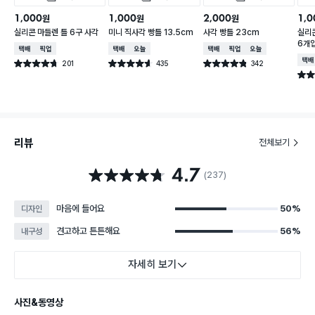
1,000
1,000
2,000
1,0
원
원
원
실리콘 마들렌 틀 6구 사각
미니 직사각 빵틀 13.5cm
사각 빵틀 23cm
실리
6개
택배배송
매장픽업
택배배송
오늘배송
택배배송
매장픽업
오늘배송
택배
201
435
342
별점 4.7점
별점 4.6점
별점 4.8점
건 작성
건 작성
건 작성
별점 
리뷰
전체보기
4.7
별점 4.7점
(237)
마음에 들어요
50%
디자인
견고하고 튼튼해요
56%
내구성
자세히 보기
사진&동영상