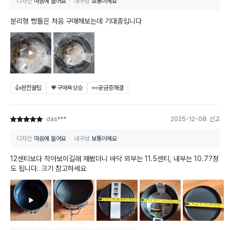
디자인
마음에 들어요
내구성
보통이에요
분리형 빵틀은 처음 구매해보는데 기대중입니다
👍완전꿀팁
💗구매욕상승
👀궁금증해결
das***
2025-12-08
신고
별점 5점
디자인
마음에 들어요
내구성
보통이에요
12센티보다 작아보이길래 재봤더니 바닥 외부는 11.5센티, 내부는 10.7?정
도 됩니다. 크기 참고하세요