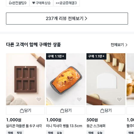
👍완전꿀팁
9
💗구매욕상승
👀궁금증해결
3
237개 리뷰 전체보기
다른 고객이 함께 구매한 상품
전체보기
구매 1.1만+
구매 1.1만+
담기
담기
담기
1,000
1,000
500
1,0
원
원
원
실리콘 마들렌 틀 6구 사각
미니 직사각 빵틀 13.5cm
둥근 스크래퍼
짤주
택배배송
매장픽업
택배배송
오늘배송
택배배송
오늘배송
택배