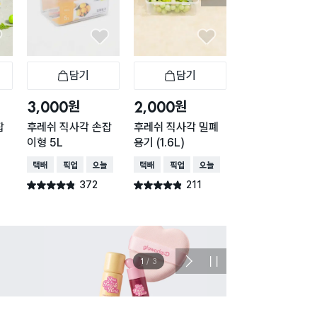
담기
담기
담기
바구니
장바구니
장바구니
장
원
원
원
3,000
2,000
1,000
잡
후레쉬 직사각 손잡
후레쉬 직사각 밀폐
내츄럴 직사각 3
이형 5L
용기 (1.6L)
420ml
택배배송
매장픽업
오늘배송
택배배송
매장픽업
오늘배송
택배배송
매장픽업
오
372
211
334
별점 4.8점
별점 4.8점
별점 4.7점
건 작성
건 작성
건 작
이벤트
관심 
2
/
3
다
정
음
지
슬
라
이