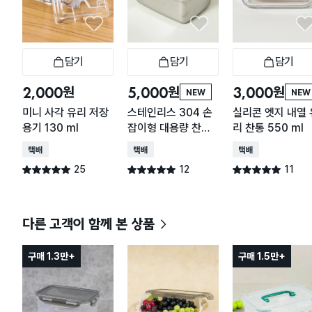
담기
담기
담기
장바구니
장바구니
장
원
원
원
2,000
5,000
3,000
NEW
NEW
미니 사각 유리 저장
스테인리스 304 손
실리콘 엣지 내열 
용기 130 ml
잡이형 대용량 찬통
리 찬통 550 ml
2.2 L
택배배송
택배배송
택배배송
25
12
11
별점 5.0점
별점 5.0점
별점 5.0점
건 작성
건 작성
건 작성
다른 고객이 함께 본 상품
구매 1.3만+
구매 1.5만+