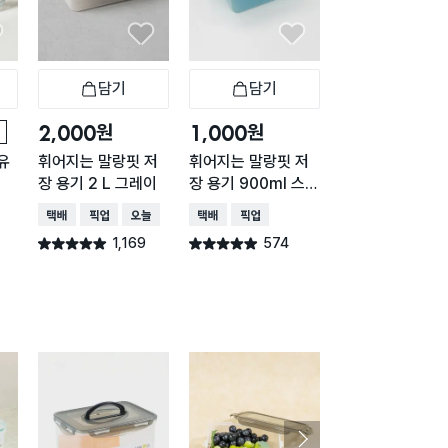
담기
담기
담기
바구니
장바구니
장바구니
장
원
원
원
2,000
1,000
2,000
유
휘어지는 말랑핏 저
휘어지는 말랑핏 저
내츄럴 직사각 손
장 용기 2 L 그레이
장 용기 900ml 스카
이형 1.5L
이블루
택배배송
매장픽업
오늘배송
택배배송
매장픽업
매장픽업
오늘배송
1,169
574
436
별점 4.9점
별점 4.9점
별점 4.9점
건 작성
건 작성
건 작