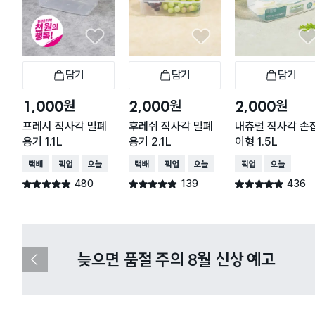
담기
담기
담기
장바구니
장바구니
장
원
원
원
1,000
2,000
2,000
프레시 직사각 밀폐
후레쉬 직사각 밀폐
내츄럴 직사각 손
용기 1.1L
용기 2.1L
이형 1.5L
택배배송
매장픽업
오늘배송
택배배송
매장픽업
오늘배송
매장픽업
오늘배송
480
139
436
별점 4.8점
별점 4.8점
별점 4.9점
건 작성
건 작성
건 작성
다이소X카카오페이 8월 결제 혜택 
이
전
슬
라
이