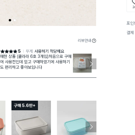
2
1
2
포인
결제
리뷰안내
5
무게
사용하기 적당해요
점 5점
별점 5점
매한 상품 (쿨라라 6호 3개입)처음으로 구매
반찬도 담고,과
여 사용전인데 믿고 구매하였기에 사용하기
그러려고 샀어
도 편리하고 좋아보입니다
같아요. 크기도
같아요.
구매 5.6만+
구매 1.5만+