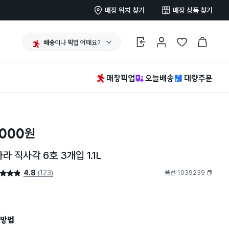
매장 위치 찾기
매장 상품 찾기
배송
이나
픽업
어때요?
로그인
마이페이지
찜 한 상품
장바구니
매장픽업
오늘배송
대량주문
,000
원
라 직사각 6호 3개입 1.1L
4.8
(123)
품번 1039239
4.8점
복사하기
방법