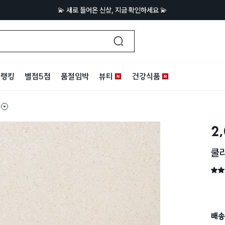
💫 새로 들어온 신상, 지금 확인하세요 💫
랭킹
별점5점
품절임박
뷰티
건강식품
2
쿨라
별점 
배송