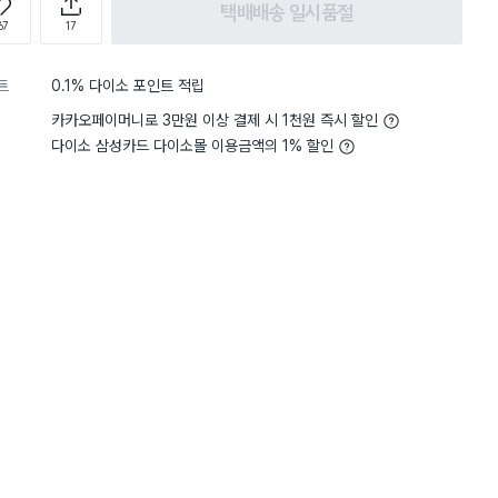
택배배송 일시품절
67
17
트
0.1% 다이소 포인트 적립
카카오페이머니로 3만원 이상 결제 시 1천원 즉시 할인
다이소 삼성카드 다이소몰 이용금액의 1% 할인
5
무게
사용하기 가벼워요
일도 담고, 강아지 사료도 담고
요. 생각보다 단단하니 튼튼한거
전체보기
 넘 크지도 작지도 않고 좋은거
3