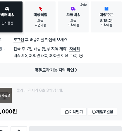
BETA
택배배송
매장픽업
오늘배송
대량주문
오늘
오늘
8/18(화)
일시품절
픽업가능
도착예정
도착예정
지
로그인
후 배송지를 확인해 보세요.
정보
전국 주 7일 배송 (일부 지역 제외)
자세히
배송비 3,000원 (30,000원 이상 무료)
휴일도착 가능 지역 확인
쿨라라 직사각 6호 3개입 1.1L
일시품절
,000
원
미리담기
재입고알림