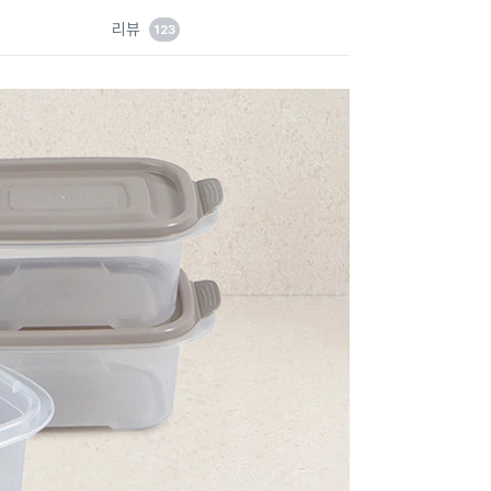
드
리뷰
123