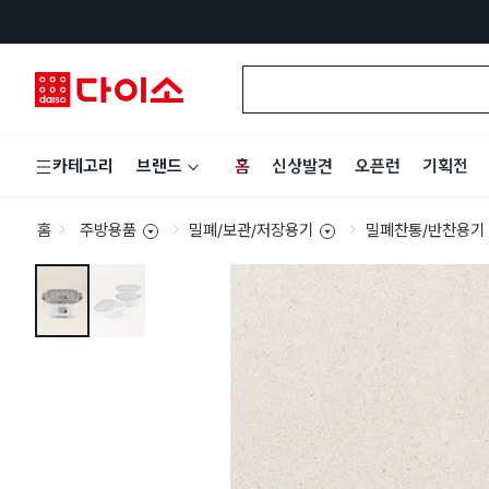
홈
신상발견
오픈런
기획전
카테고리
브랜드
홈
주방용품
밀폐/보관/저장용기
밀폐찬통/반찬용기