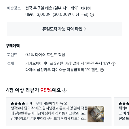
배송정보
전국 주 7일 배송 (일부 지역 제외)
자세히
배송비 3,000원 (30,000원 이상 무료)
휴일도착 가능 지역 확인
구매혜택
포인트
0.1% 다이소 포인트 적립
결제
카카오페이머니로 3만원 이상 결제 시 1천원 즉시 할인
다이소 삼성카드 다이소몰 이용금액의 1% 할인
4점 이상 리뷰가
95%
예요
4
무게
사용하기 가벼워요
별점 4점
별점 5
생각보다 많이 작아요. 김치냉장고 통보다 양 많이 적을
해외에
때 넣을만한곳이 마땅치 않아서 김치통 사고싶었어요.
고 여기
김치냉장고가 키친핏이라 생각보다 작아서 테트리스처
선물 
럼 잘 맞춰서 하려고 규격 맞는걸로 고르다 보니 오고나
니 생각보다 작네요 ㅎ 큰 반찬통 정도 될꺼같아요