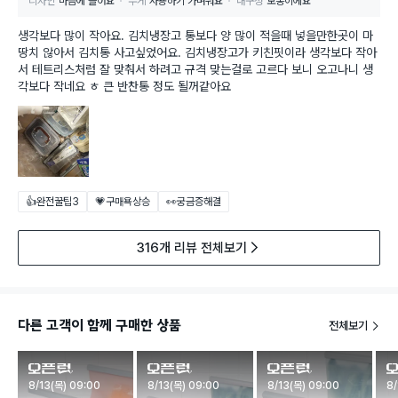
디자인
마음에 들어요
무게
사용하기 가벼워요
내구성
보통이에요
생각보다 많이 작아요. 김치냉장고 통보다 양 많이 적을때 넣을만한곳이 마
땅치 않아서 김치통 사고싶었어요. 김치냉장고가 키친핏이라 생각보다 작아
서 테트리스처럼 잘 맞춰서 하려고 규격 맞는걸로 고르다 보니 오고나니 생
각보다 작네요 ㅎ 큰 반찬통 정도 될꺼같아요
👍완전꿀팁
3
💗구매욕상승
👀궁금증해결
316개 리뷰 전체보기
다른 고객이 함께 구매한 상품
전체보기
판매시작
판매시작
판매시작
판
8/13(목) 09:00
8/13(목) 09:00
8/13(목) 09:00
8/