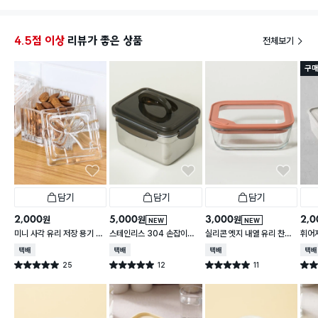
4.5점 이상
리뷰가 좋은 상품
전체보기
구매
담기
담기
담기
2,000
5,000
3,000
2,0
원
원
원
NEW
NEW
미니 사각 유리 저장 용기 13
스테인리스 304 손잡이형
실리콘 엣지 내열 유리 찬통
휘어
0 ml
대용량 찬통 2.2 L
550 ml
2 L
택배배송
택배배송
택배배송
택배
25
12
11
별점 5.0점
별점 5.0점
별점 5.0점
별점 
건 작성
건 작성
건 작성