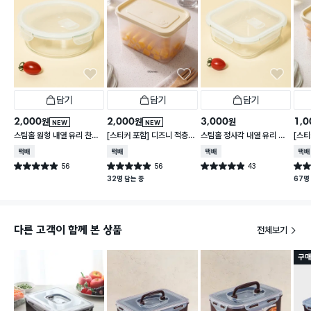
담기
담기
담기
2,000
2,000
3,000
1,0
원
원
원
NEW
NEW
스팀홀 원형 내열 유리 찬통
[스티커 포함] 디즈니 적층
스팀홀 정사각 내열 유리 찬
[스티
1 L
가능한 말랑핏 2.7 L 아이보
통 1.2 L
가능한
택배배송
택배배송
택배배송
택배
리
이보
56
56
43
별점 4.9점
별점 4.9점
별점 4.9점
별점 
건 작성
건 작성
건 작성
32명 담는 중
67명
다른 고객이 함께 본 상품
전체보기
구매