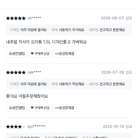
eli*****
2026-08-07
신고
별점 5점
디자인
아주 마음에 들어요
무게
사용하기 무거워요
내구성
견고하고 튼튼해요
내추럴 직사각 김치통 1.5L 디자인좋고 가벼워요
👍완전꿀팁
💗구매욕상승
👀궁금증해결
sek****
2026-07-29
신고
별점 5점
디자인
아주 마음에 들어요
무게
사용하기 적당해요
내구성
견고하고 튼튼해요
좋아요 아들주문해줬어요
👍완전꿀팁
💗구매욕상승
👀궁금증해결
kjo*******
2025-10-13
신고
별점 4점