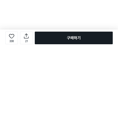
구매하기
338
21
로그인
온라인 다이소몰 1599-2211
온라인 다이소몰
다이소 매장 1522-4400
다이소 매장
평일 09:00 ~ 18:00
평일 09:00 ~ 18:00
주문조회
매장 상품 찾기
취소/교환/반품 신청
매장 위치 찾기
공지사항
1:1 문의
FAQ
고객센터
1:1 문의
제휴문의