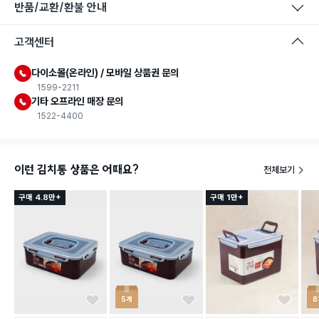
반품/교환/환불 안내
고객센터
다이소몰(온라인) / 모바일 상품권 문의
1599-2211
기타 오프라인 매장 문의
1522-4400
이런 김치통 상품은 어때요?
전체보기
구매 4.8만+
구매 1만+
5개
8