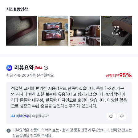
사진&동영상
76
고객 리뷰 
더보기
리뷰 이미
2
리뷰요약
ai
beta
95%
최근 리뷰 200개를 분석했어요.
긍정리뷰
적절한 크기와 편리한 사용감으로 만족하셨습니다. 특히 1~2인 가구
의 김치나 반찬 소분 보관에 유용하다고 평가되었습니다. 합리적인 가
격과 튼튼한 내구성, 깔끔한 디자인으로 호평이 많습니다. 다양한 활용
으로 냉장고 수납 효율을 높인다는 후기가 있습니다.
AI
리뷰요약
이 유용했나요?
리뷰요약은 상품의 의학적 효능 · 효과 및 품질인증과 무관합니다. 정확한 정보는
상품설명을 참고해 주세요.