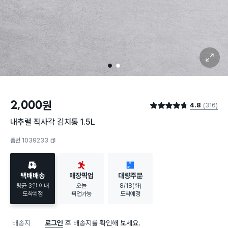
확대 보기
1
2
2,000
원
4.8
(316)
별점 4.8점
내추럴 직사각 김치통 1.5L
품번 1039233
복사하기
택배배송
매장픽업
대량주문
평균 3일 이내
오늘
8/18(화)
도착예정
픽업가능
도착예정
배송지
로그인
후 배송지를 확인해 보세요.