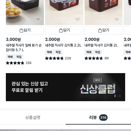
담기
담기
담기
3,000
2,000
2,000
2,0
원
원
원
내추럴 직사각 밀폐 용기 손
내추럴 직사각 김치통 2.2L
내추럴 직사각 김치통 2L
내추럴
잡이형 5.7 L
택배배송
매장픽업
택배배송
매장픽업
택배
택배배송
매장픽업
229
351
별점 4.8점
별점 4.8점
별점 
건 작성
건 작성
255
별점 4.8점
건 작성
관심 있는 신상 입고
무료로 알림 받기
3
3
상품설명
리뷰
316