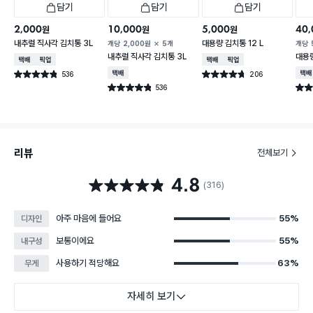
담기
담기
담기
2,000
10,000
5,000
40,
원
원
원
내추럴 직사각 김치통 3L
대용량 김치통 12 L
개당
2,000
원
5개
개당
내추럴 직사각 김치통 3L
대용량
택배배송
매장픽업
택배배송
매장픽업
536
택배배송
206
택배
별점 4.8점
별점 4.7점
건 작성
건 작성
536
별점 4.8점
별점 
건 작성
리뷰
전체보기
4.8
별점 4.8점
(316)
아주 마음에 들어요
55%
디자인
보통이에요
55%
내구성
사용하기 적당해요
63%
무게
자세히 보기