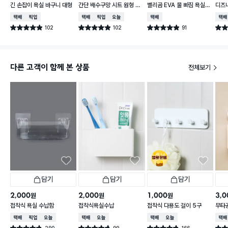
긴 손잡이 욕실 바구니 대형
간단 배수구망 시트 원형 중
벨리곰 EVA 물 빠짐 욕실화
디즈
형 15매입
260~280 mm
컵
택배배송
매장픽업
택배배송
매장픽업
오늘배송
택배배송
택배
102
102
91
별점 4.9점
별점 4.9점
별점 4.9점
별점 
건 작성
건 작성
건 작성
다른 고객이 함께 본 상품
전체보기
담기
담기
담기
2,000
2,000
1,000
3,0
원
원
원
접착식 욕실 수납함
접착식욕실수납
접착식 다용도 걸이 5구
무타
택배배송
매장픽업
오늘배송
택배배송
오늘배송
택배배송
오늘배송
택배
290
99
166