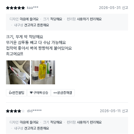
kaa***
2026-05-31
신고
별점 5점
디자인
마음에 들어요
크기
적당해요
편리함
사용하기 편리해요
내구성
견고하고 튼튼해요
크기, 무게 딱 적당해요
무거운 샴푸통 빼고 다 수납 가능해요
접착력 좋아서 벽에 짱짱하게 붙어있어요
최고에요!!!
👍완전꿀팁
💗구매욕상승
👀궁금증해결
did*****
2026-05-11
신고
별점 4점
디자인
마음에 들어요
크기
적당해요
편리함
사용하기 편리해요
내구성
견고하고 튼튼해요