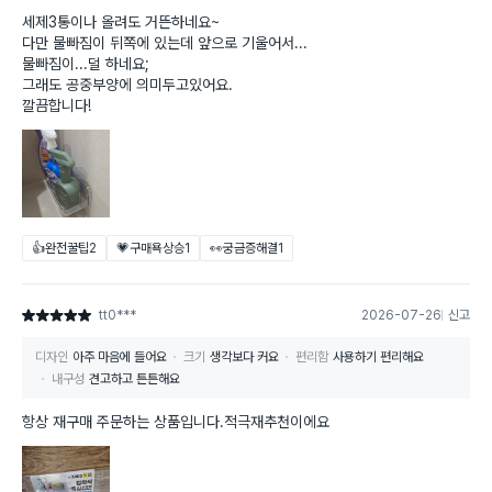
세제3통이나 올려도 거뜬하네요~
다만 물빠짐이 뒤쪽에 있는데 앞으로 기울어서...
물빠짐이...덜 하네요;
그래도 공중부양에 의미두고있어요.
깔끔합니다!
👍완전꿀팁
2
💗구매욕상승
1
👀궁금증해결
1
tt0***
2026-07-26
신고
별점 5점
디자인
아주 마음에 들어요
크기
생각보다 커요
편리함
사용하기 편리해요
내구성
견고하고 튼튼해요
항상 재구매 주문하는 상품입니다.적극재추천이에요