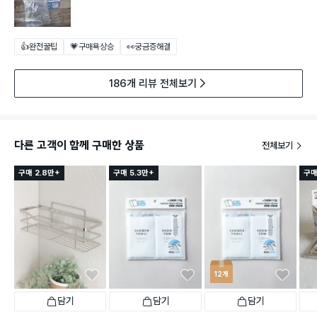
👍완전꿀팁
💗구매욕상승
👀궁금증해결
186개 리뷰 전체보기
다른 고객이 함께 구매한 상품
전체보기
구매 2.8만+
구매 5.3만+
구매
12개
담기
담기
담기