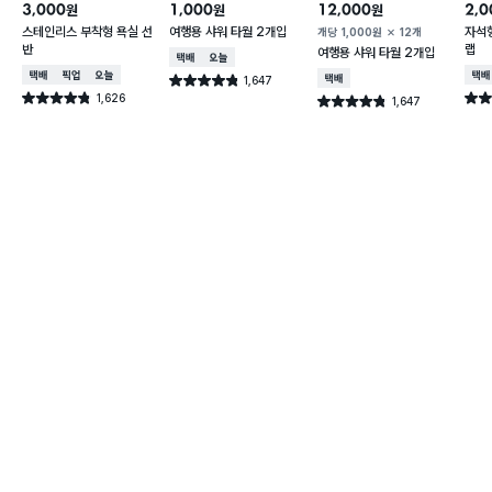
3,000
1,000
12,000
2,0
원
원
원
스테인리스 부착형 욕실 선
여행용 샤워 타월 2개입
자석형
개당
1,000
원
12개
반
랩
여행용 샤워 타월 2개입
택배배송
오늘배송
택배배송
매장픽업
오늘배송
택배
1,647
택배배송
별점 4.8점
건 작성
1,626
별점 4.8점
별점 
1,647
별점 4.8점
건 작성
건 작성