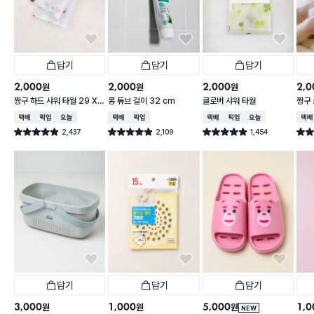
담기
담기
담기
2,000
2,000
2,000
2,0
원
원
원
짱구 하드 샤워 타월 29 X
롱 튜브 걸이 32 cm
클로버 샤워 타월
짱구 
95 cm
X 9
택배배송
매장픽업
오늘배송
택배배송
매장픽업
택배배송
매장픽업
오늘배송
택배
2,437
2,109
1,454
별점 4.9점
별점 4.9점
별점 4.9점
별점 
건 작성
건 작성
건 작성
담기
담기
담기
3,000
1,000
5,000
1,0
원
원
원
NEW