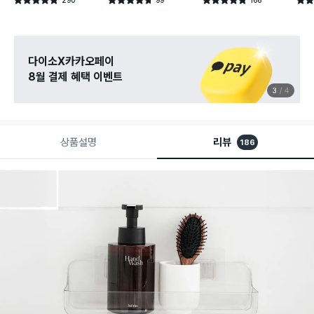
별점 4.8점
별점 4.7점
별점 4.8점
별점 
건 작성
건 작성
건 작성
다이소X카카오페이
8월 결제 혜택 이벤트
3
4
상품설명
리뷰
186