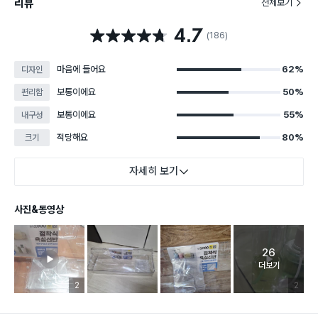
리뷰
전체보기
4.7
별점 4.7점
(186)
마음에 들어요
62%
디자인
보통이에요
50%
편리함
보통이에요
55%
내구성
적당해요
80%
크기
자세히 보기
사진&동영상
26
고객 리뷰 
더보기
리뷰 이미지 등록 개수
2
리뷰 이미
2