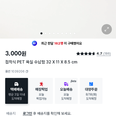
확대 보기
1
2
3
4
5
6
7
8
9
최근 한달
162명
이
구매했어요
30대 여성
이 가장 많이
구매했어요
3,000
원
4.7
(186)
최근 한달
162명
이
구매했어요
별점 4.7점
30대 여성
이 가장 많이
구매했어요
접착식 PET 욕실 수납함 32 X 11 X 8.5 cm
품번 1039206
복사하기
BETA
택배배송
매장픽업
오늘배송
대량주문
평균 3일 이내
오늘
오늘
8/18(화)
도착예정
픽업가능
도착예정
도착예정
배송지
로그인
후 배송지를 확인해 보세요.