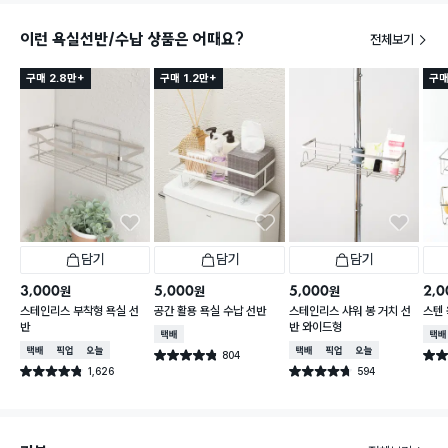
이런 욕실선반/수납 상품은 어때요?
전체보기
구매 2.8만+
구매 1.2만+
구매
담기
담기
담기
3,000
5,000
5,000
2,0
원
원
원
스테인리스 부착형 욕실 선
공간 활용 욕실 수납 선반
스테인리스 샤워 봉 거치 선
스텐 
반
반 와이드형
택배배송
택배
택배배송
매장픽업
오늘배송
택배배송
매장픽업
오늘배송
804
별점 4.8점
별점 
건 작성
1,626
594
별점 4.8점
별점 4.7점
건 작성
건 작성