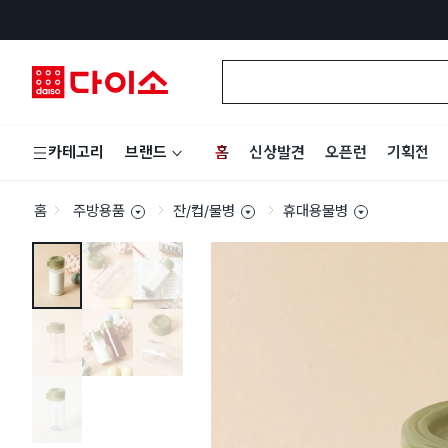
홈
신상발견
오픈런
기획전
카테고리
브랜드
홈
주방용품
잔/컵/물병
휴대용물병