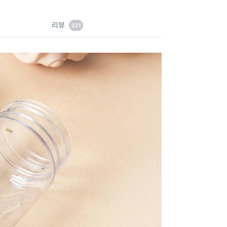
이
드
리뷰
221