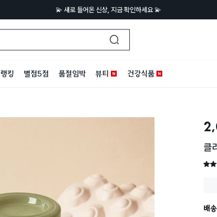
💫 새로 들어온 신상, 지금 확인하세요 💫
랭킹
별점5점
품절임박
뷰티
건강식품
2
클리
별점 
배송