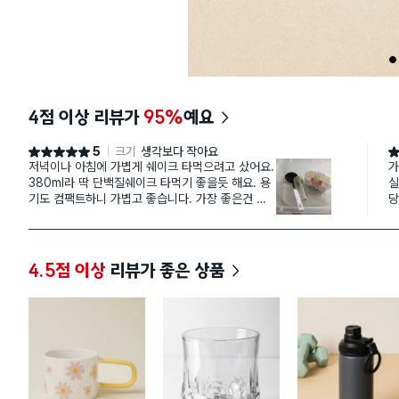
1
4점 이상 리뷰가
95%
예요
5
크기
생각보다 작아요
별점 5점
별
저녁이나 아침에 가볍게 쉐이크 타먹으려고 샀어요.
가
380ml라 딱 단백질쉐이크 타먹기 좋을듯 해요. 용
실
기도 컴팩트하니 가볍고 좋습니다. 가장 좋은건 안
당
에 고무패킹이 없어요. 이게 있음 더 밀봉이 잘되기
나
도 하지만, 냄새가 잘 베고 떨어지는 귀찮음이 있거
어
든요. 아주 제 맘에 쏙듭니다. 아쉬운점은 마시는 입
어
구가 커요.불통 지름만해요
생
4.5점 이상
리뷰가 좋은 상품
걸
니