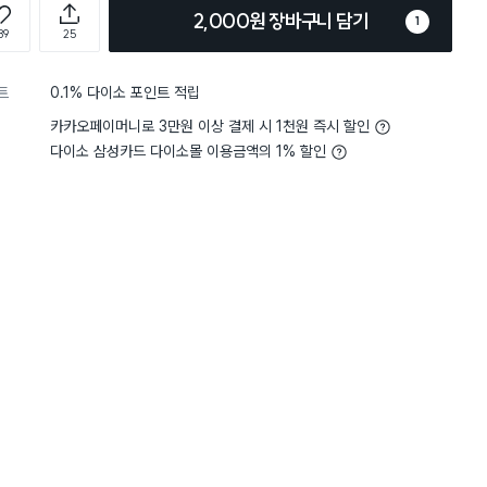
2,000원 장바구니 담기
1
89
25
트
0.1% 다이소 포인트 적립
카카오페이머니로 3만원 이상 결제 시 1천원 즉시 할인
다이소 삼성카드 다이소몰 이용금액의 1% 할인
5
크기
적당해요
5
크기
적
별점 5점
있고,
출퇴근 할 때 물이 필요한
러운 그린색상이라 좋어요 ㅎㅎ
사이즈로 적당해요! 매장에
가루 타먹는 용도로 사용 중이에요
그린 컬러를 말차 색이라고