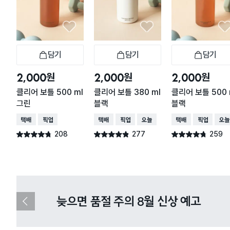
담기
담기
담기
장바구니
장바구니
장
원
원
원
2,000
2,000
2,000
클리어 보틀 500 ml
클리어 보틀 380 ml
클리어 보틀 500 
그린
블랙
블랙
택배배송
매장픽업
택배배송
매장픽업
오늘배송
택배배송
매장픽업
오늘
208
277
259
별점 4.7점
별점 4.8점
별점 4.7점
건 작성
건 작성
건 작성
늦으면 품절 주의 8월 신상 예고
이
전
슬
라