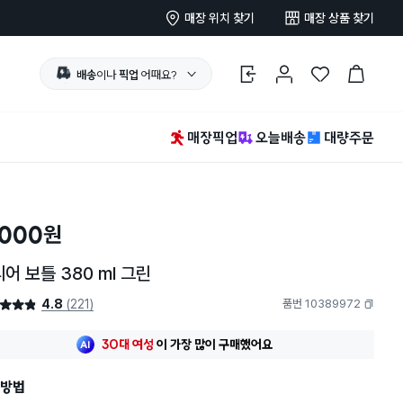
매장 위치 찾기
매장 상품 찾기
배송
이나
픽업
어때요?
로그인
마이페이지
찜 한 상품
장바구니
매장픽업
오늘배송
대량주문
,000
원
어 보틀 380 ml 그린
4.8
(221)
품번 10389972
4.8점
복사하기
최근 한달
216명
이
구매했어요
30대 여성
이 가장 많이
구매했어요
최근 한달
216명
이
구매했어요
30대 여성
이 가장 많이
구매했어요
방법