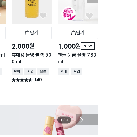
담기
담기
담기
바구니
장바구니
장바구니
장
원
원
원
2,000
1,000
1,000
NEW
NE
ml
휴대용 물병 블랙 50
핸들 눈금 물병 780
핸들 눈금 물병 5
0 ml
ml
ml
배송
택배배송
매장픽업
오늘배송
택배배송
매장픽업
택배배송
149
15
별점 4.7점
별점 4.7점
건 작성
건 작
1
/
3
다
정
음
지
슬
라