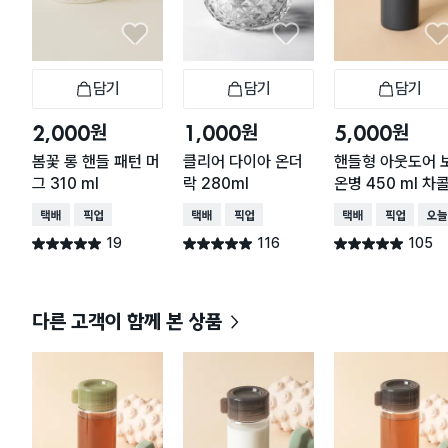
담기
담기
담기
장바구니
장바구니
장
원
원
원
2,000
1,000
5,000
봄꽃 롱 핸들 패턴 머
클리어 다이아 온더
핸들형 아웃도어 
그 310 ml
락 280ml
온병 450 ml 차
택배배송
매장픽업
택배배송
매장픽업
택배배송
매장픽업
오늘
19
116
105
별점 5.0점
별점 4.9점
별점 4.9점
건 작성
건 작성
건 작성
다른 고객이 함께 본 상품