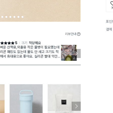
7
2
3
4
5
6
7
포인
결제
리뷰안내
5
크기
적당해요
점 5점
별점 5점
벼운 산책용,외출용 작은 물병이 필요했는데
용량도 볼 수 
리콘 패킹도 없는데 물도 안 새고 크기도 적
색상도 고급스
해서 휴대용으로 좋아요. 실리콘 빨대 약간
지금 단백질 
2
올 정도로 잘라서 휘어지게 넣었다가 열면 튀
!
나오니까 입술에 거의 안묻고 깔끔히 먹고 있
요. 각종 물병 여러 종류 써봤는데 복잡하게
기면 틈을 청소하기 어려워서 심플하게 생긴
로 고르고 있습니다. 물도 80도까지 가능하
까 따뜻한 물 먹을 수 있어요