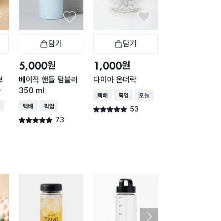
담기
담기
담기
바구니
장바구니
장바구니
장
원
원
원
5,000
1,000
1,000
보
베이직 핸들 텀블러
다이아 온더락
브이형 샷 잔 40 
콜
350 ml
3개 세트
택배배송
매장픽업
오늘배송
배송
택배배송
매장픽업
택배배송
매장픽업
53
별점 4.9점
건 작성
73
49
별점 4.9점
별점 4.9점
건 작성
건 작