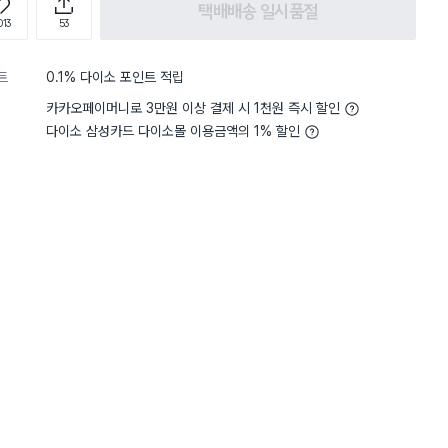
택배배송 일시품절
013
53
트
0.1% 다이소 포인트 적립
카카오페이머니로 3만원 이상 결제 시 1천원 즉시 할인
다이소 삼성카드 다이소몰 이용금액의 1% 할인
5
무게
사용하기 가벼워요
5
무게
사용
별점 5점
하려고 구매했어요. 뜨거운 걸 먹
닭가슴살 1~2팩 
재구매
있으면 좋을 것 같아 이리저리
닭가슴살 전자렌지 돌리려고
에 드는 걸 발견했네요. 크기는
이제 물 안흐르고 여기저기
2
 컸으면 싶은 아쉬움이 있어요.
편이고 다른 용도로는 작은 편이