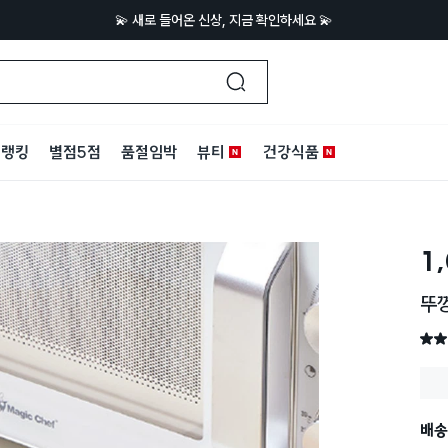
💫 새로 들어온 신상, 지금 확인하세요 💫
랭킹
별점5점
품절임박
뷰티
건강식품
1
뚜껑
별점 
배송