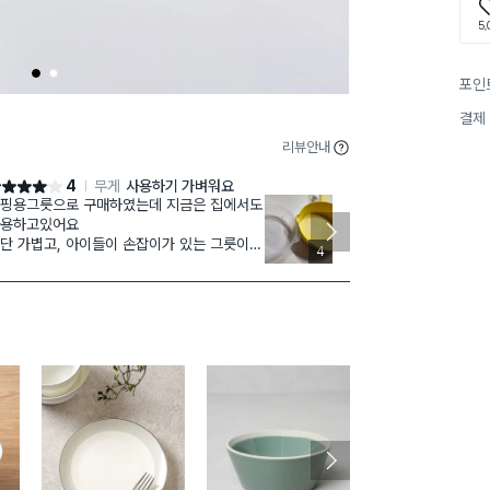
5,
1
2
포인
결제
리뷰안내
4
무게
사용하기 가벼워요
점 4점
별점 5점
핑용그릇으로 구매하였는데 지금은 집에서도
앞접시로 사용
용하고있어요
을때 손잡이가 
단 가볍고, 아이들이 손잡이가 있는 그릇이여
찾다가 겨우 맘
4
 라면이나 간식을 먹을때 활용도가 좋은지 이
조금 더 작거나
릇만 찾습니다.
앞접시로는 큰
한 제품이 그릇별 뚜껑이 있어서 남은 음식이
에요.
거나 할경우 덮어둘수있다는점이 큰장점.
금아쉬운건 플라스틱인만큼 물이 잘 든다는
이에요
래서 처음엔 모르고 물드는 음식들을 담아서
먹고는 그이후 물안드는용으로만 담는답니
. 그거만 조심한다면 오래 쓰실것같아요