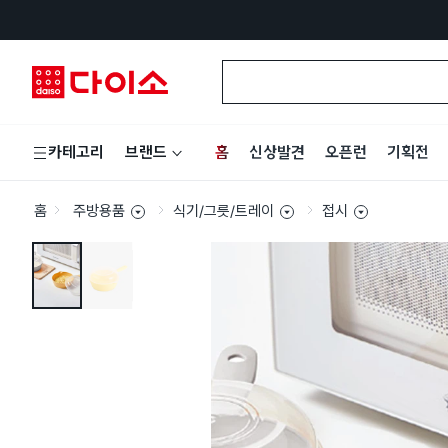
홈
신상발견
오픈런
기획전
카테고리
브랜드
홈
주방용품
식기/그릇/트레이
접시