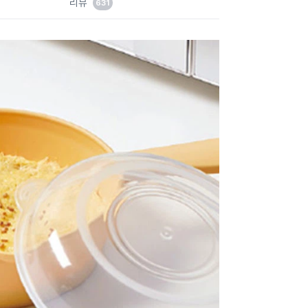
리뷰
631