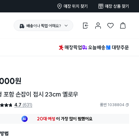
매장 위치 찾기
매장 상품 찾기
배송
이나
픽업
어때요?
로그인
마이페이지
찜 한 상품
장바구니
매장픽업
오늘배송
대량주문
,000
원
 포함 손잡이 접시 23cm 옐로우
4.7
(631)
품번 1038804
4.7점
최근 한달
503명
이
장바구니에 담았어요
복사하기
지금까지
13,632개
가
팔렸어요
20대 여성
이 가장 많이
찜했어요
최근 한달
503명
이
장바구니에 담았어요
지금까지
13,632개
가
팔렸어요
방법
20대 여성
이 가장 많이
찜했어요