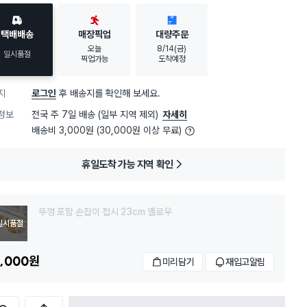
택배배송
매장픽업
대량주문
오늘
8/14(금)
일시품절
픽업가능
도착예정
지
로그인
후 배송지를 확인해 보세요.
정보
전국 주 7일 배송 (일부 지역 제외)
자세히
배송비 3,000원 (30,000원 이상 무료)
휴일도착 가능 지역 확인
뚜껑 포함 손잡이 접시 23cm 옐로우
일시품절
,000
원
미리담기
재입고알림