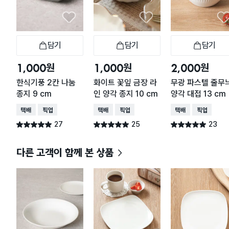
담기
담기
담기
장바구니
장바구니
장
원
원
원
1,000
1,000
2,000
한식기풍 2칸 나눔
화이트 꽃잎 금장 라
무광 파스텔 줄무
종지 9 cm
인 양각 종지 10 cm
양각 대접 13 cm
택배배송
매장픽업
택배배송
매장픽업
택배배송
매장픽업
27
25
23
별점 5.0점
별점 5.0점
별점 5.0점
건 작성
건 작성
건 작성
다른 고객이 함께 본 상품