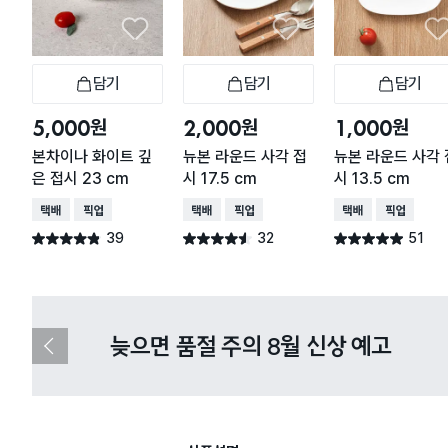
담기
담기
담기
장바구니
장바구니
장
원
원
원
5,000
2,000
1,000
본차이나 화이트 깊
뉴본 라운드 사각 접
뉴본 라운드 사각 
은 접시 23 cm
시 17.5 cm
시 13.5 cm
택배배송
매장픽업
택배배송
매장픽업
택배배송
매장픽업
39
32
51
별점 4.8점
별점 4.5점
별점 4.9점
건 작성
건 작성
건 작성
늦으면 품절 주의 8월 신상 예고
이
전
슬
라
이
드