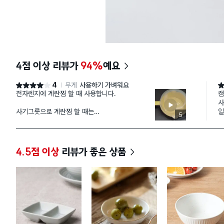
4점 이상 리뷰가
94%
예요
4
무게
사용하기 가벼워요
별점 4점
별
전자렌지에 계란찜 할 때 사용합니다.
캠
사
사기그릇으로 계란찜 할 때는
일
5
그릇에 눌러 붙어서 설겆이 할 때 힘들고
서
찜 하기전, 참기름을 그릇에 바르는 등
그
번거로웠어요
또
있
4.5점 이상
리뷰가 좋은 상품
근데 이 그릇은
- 계란찜이 미끄럽게 걷어내지고 눌러붙지 않아요
조
- 손잡이는 열 전도가 덜 돼서, 뜨겁지 않습니다.
점
그
단점은
해
- 뚜껑에 손잡이가 없는 점.
다