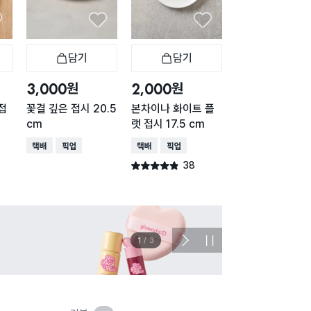
담기
담기
담기
바구니
장바구니
장바구니
장
원
원
원
3,000
2,000
3,000
접
꽃결 깊은 접시 20.5
본차이나 화이트 플
본차이나 세로 라
cm
랫 접시 17.5 cm
깊은 접시 20 c
택배배송
매장픽업
택배배송
매장픽업
택배배송
매장픽업
38
49
별점 4.8점
별점 4.8점
건 작성
건 작
1
/
3
다
정
음
지
슬
라
이
드