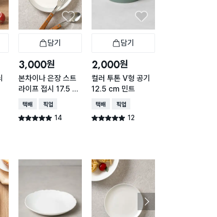
담기
담기
담기
바구니
장바구니
장바구니
장
원
원
원
3,000
2,000
1,000
늬
본차이나 은장 스트
컬러 투톤 V형 공기
심플 화이트 종지
라이프 접시 17.5 c
12.5 cm 민트
cm
m
택배배송
매장픽업
택배배송
매장픽업
택배배송
매장픽업
14
12
12
별점 5.0점
별점 5.0점
별점 5.0점
건 작성
건 작성
건 작