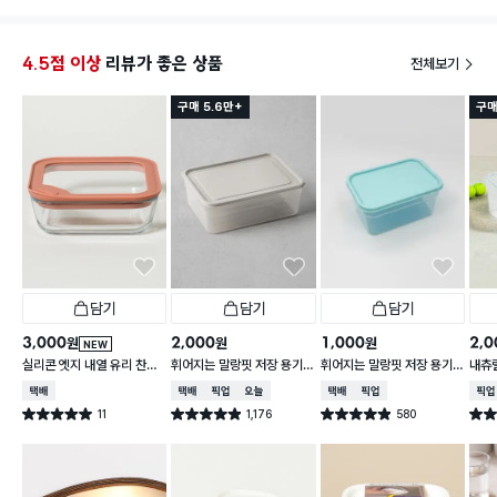
아직 변색 우려가 있는 김치 같은 반찬을 담아본 적은
생각보
없어서 거기까지는 모르겠어요!!
도 작은
4.5점 이상
리뷰가 좋은 상품
전체보기
구매 5.6만+
구매
담기
담기
담기
3,000
2,000
1,000
2,0
원
원
원
NEW
실리콘 엣지 내열 유리 찬통
휘어지는 말랑핏 저장 용기
휘어지는 말랑핏 저장 용기
내츄럴
550 ml
2 L 그레이
900ml 스카이블루
L
택배배송
택배배송
매장픽업
오늘배송
택배배송
매장픽업
매장
11
1,176
580
별점 5.0점
별점 4.9점
별점 4.9점
별점 
건 작성
건 작성
건 작성