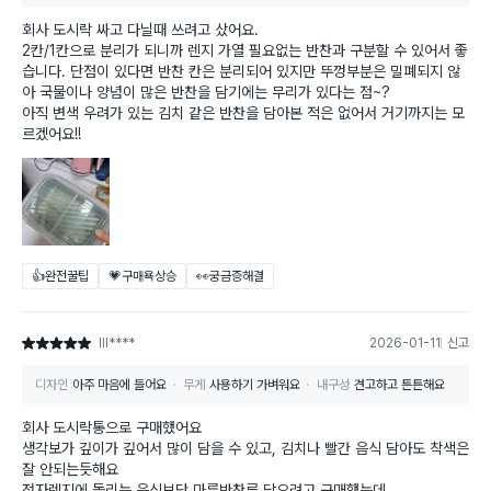
회사 도시락 싸고 다닐때 쓰려고 샀어요.
2칸/1칸으로 분리가 되니까 렌지 가열 필요없는 반찬과 구분할 수 있어서 좋
습니다. 단점이 있다면 반찬 칸은 분리되어 있지만 뚜껑부분은 밀폐되지 않
아 국물이나 양념이 많은 반찬을 담기에는 무리가 있다는 점~?
아직 변색 우려가 있는 김치 같은 반찬을 담아본 적은 없어서 거기까지는 모
르겠어요!!
👍완전꿀팁
💗구매욕상승
👀궁금증해결
lll****
2026-01-11
신고
별점 5점
디자인
아주 마음에 들어요
무게
사용하기 가벼워요
내구성
견고하고 튼튼해요
회사 도시락통으로 구매했어요
생각보가 깊이가 깊어서 많이 담을 수 있고, 김치나 빨간 음식 담아도 착색은
잘 안되는듯해요
전자렌지에 돌리는 음식보단 마른반찬류 담으려고 구매했는데