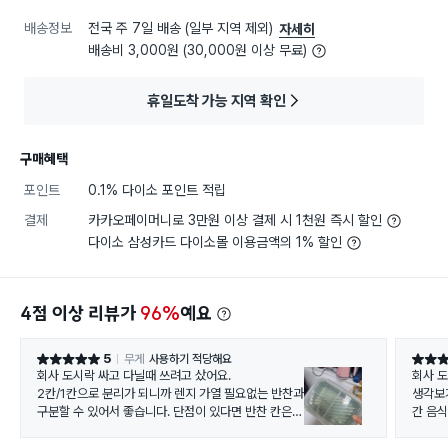
배송정보
전국 주 7일 배송 (일부 지역 제외)
자세히
배송비 3,000원 (30,000원 이상 무료)
휴일도착 가능 지역 확인
구매혜택
포인트
0.1% 다이소 포인트 적립
결제
카카오페이머니로 3만원 이상 결제 시 1천원 즉시 할인
다이소 삼성카드 다이소몰 이용금액의 1% 할인
4점 이상 리뷰가
96%
예요
5
무게
사용하기 적당해요
별점 5점
별점 5
회사 도시락 싸고 다닐때 쓰려고 샀어요.
회사 
2칸/1칸으로 분리가 되니까 렌지 가열 필요없는 반찬과
생각보가
구분할 수 있어서 좋습니다. 단점이 있다면 반찬 칸은
간 음
분리되어 있지만 뚜껑부분은 밀폐되지 않아 국물이나
전자렌
양념이 많은 반찬을 담기에는 무리가 있다는 점~?
매했는