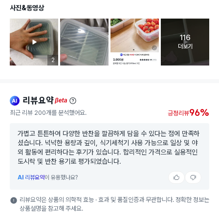
사진&동영상
116
고객 리뷰 
더보기
리뷰 이미지 등록 개수
2
리뷰요약
ai
beta
96%
최근 리뷰 200개를 분석했어요.
긍정리뷰
가볍고 튼튼하여 다양한 반찬을 깔끔하게 담을 수 있다는 점에 만족하
셨습니다. 넉넉한 용량과 깊이, 식기세척기 사용 가능으로 일상 및 야
외 활동에 편리하다는 후기가 있습니다. 합리적인 가격으로 실용적인
도시락 및 반찬 용기로 평가되었습니다.
AI
리뷰요약
이 유용했나요?
리뷰요약은 상품의 의학적 효능 · 효과 및 품질인증과 무관합니다. 정확한 정보는
상품설명을 참고해 주세요.