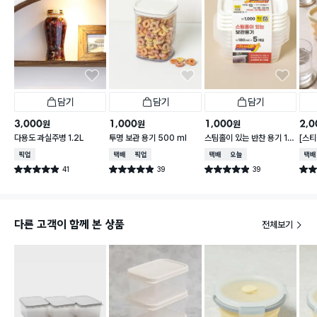
담기
담기
담기
3,000
1,000
1,000
2,0
원
원
원
다용도 과실주병 1.2L
투명 보관 용기 500 ml
스팀홀이 있는 반찬 용기 18
[스티
0 ml 5개입
가능한
매장픽업
택배배송
매장픽업
택배배송
오늘배송
택배
41
39
39
별점 4.9점
별점 4.9점
별점 4.9점
별점 
건 작성
건 작성
건 작성
다른 고객이 함께 본 상품
전체보기