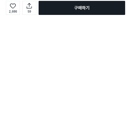
구매하기
2,686
59
로그인
온라인 다이소몰 1599-2211
온라인 다이소몰
다이소 매장 1522-4400
다이소 매장
평일 09:00 ~ 18:00
평일 09:00 ~ 18:00
주문조회
매장 상품 찾기
취소/교환/반품 신청
매장 위치 찾기
공지사항
1:1 문의
FAQ
고객센터
1:1 문의
제휴문의
앱 장애/신고
멤버십