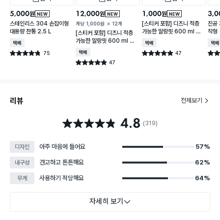
5,000
12,000
1,000
3,0
원
원
원
NEW
NEW
NEW
스테인리스 304 손잡이형
[스티커 포함] 디즈니 적층
진공 
개당
1,000
원
12개
대용량 찬통 2.5 L
가능한 말랑핏 600 ml 아
착형
[스티커 포함] 디즈니 적층
이보리
가능한 말랑핏 600 ml 아
택배배송
택배배송
택배
이보리
75
택배배송
47
별점 4.8점
별점 4.9점
별점 
건 작성
건 작성
47
별점 4.9점
건 작성
리뷰
전체보기
4.8
별점 4.8점
(319)
아주 마음에 들어요
57%
디자인
견고하고 튼튼해요
62%
내구성
사용하기 적당해요
64%
무게
자세히 보기