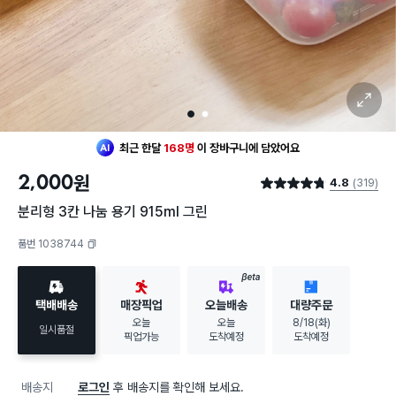
확대 보기
1
2
최근 한달
168명
이
장바구니에 담았어요
30대 여성
이 가장 많이
찜했어요
2,000
원
4.8
(319)
최근 한달
168명
이
장바구니에 담았어요
별점 4.8점
30대 여성
이 가장 많이
찜했어요
분리형 3칸 나눔 용기 915ml 그린
품번 1038744
복사하기
BETA
택배배송
매장픽업
오늘배송
대량주문
오늘
오늘
8/18(화)
일시품절
픽업가능
도착예정
도착예정
배송지
로그인
후 배송지를 확인해 보세요.