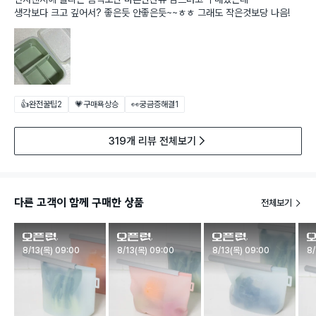
생각보다 크고 깊어서? 좋은듯 안좋은듯~~ㅎㅎ 그래도 작은것보당 나음!
👍완전꿀팁
2
💗구매욕상승
👀궁금증해결
1
319개 리뷰 전체보기
다른 고객이 함께 구매한 상품
전체보기
판매시작
판매시작
판매시작
판
8/13(목) 09:00
8/13(목) 09:00
8/13(목) 09:00
8/