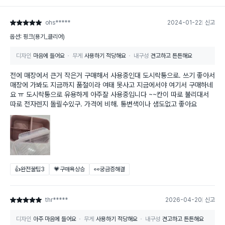
ohs*****
2024-01-22
신고
별점 5점
옵션: 핑크(용기_클리어)
디자인
마음에 들어요
무게
사용하기 적당해요
내구성
견고하고 튼튼해요
전에 매장에서 큰거 작은거 구매해서 사용중인대 도시락통으로. 쓰기 좋아서
매장에 가봐도 지금까지 품절이라 여태 못사고 지금에서야 여기서 구매하네
요 ㅠ 도시락통으로 유용하게 아주잘 사용중입니다 ~~칸이 따로 불리대서
따로 전자렌지 돌릴수있구. 가격에 비해. 통변색이나 샘도없고 좋아요
👍완전꿀팁
3
💗구매욕상승
👀궁금증해결
thr*****
2026-04-20
신고
별점 5점
디자인
아주 마음에 들어요
무게
사용하기 적당해요
내구성
견고하고 튼튼해요