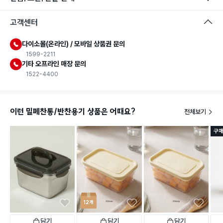
고객센터
다이소몰(온라인) / 모바일 상품권 문의
1599-2211
기타 오프라인 매장 문의
1522-4400
이런 밀폐찬통/반찬용기 상품은 어때요?
전체보기
구매
12개
담기
담기
담기