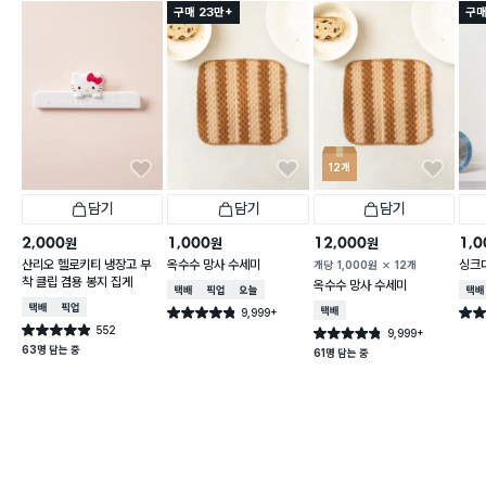
구매 23만+
구매
12개
담기
담기
담기
2,000
1,000
12,000
1,0
원
원
원
산리오 헬로키티 냉장고 부
옥수수 망사 수세미
싱크
개당
1,000
원
12개
착 클립 겸용 봉지 집게
옥수수 망사 수세미
택배배송
매장픽업
오늘배송
택배
택배배송
매장픽업
9,999+
택배배송
별점 4.8점
별점 
건 작성
552
별점 4.9점
9,999+
별점 4.8점
건 작성
건 작성
63명 담는 중
61명 담는 중