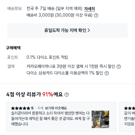
배송정보
전국 주 7일 배송 (일부 지역 제외)
자세히
배송비 3,000원 (30,000원 이상 무료)
휴일도착 가능 지역 확인
구매혜택
포인트
0.1% 다이소 포인트 적립
결제
카카오페이머니로 3만원 이상 결제 시 1천원 즉시 할인
다이소 삼성카드 다이소몰 이용금액의 1% 할인
4점 이상 리뷰가
91%
예요
5
두께
보기와 비슷해요
별점 5점
별점 4
실리콘이라서 튼튼하고 소리 작아서 웬만한 병에는 다
길이 
들어가는데 세척은 잘 돼서 좋은 것 같아요. 싸게 잘 구
변기솔
매했습니다.
지않음