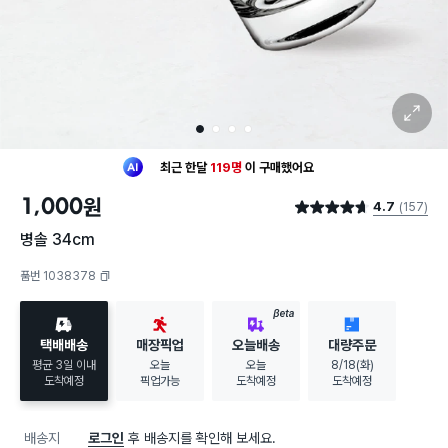
확대 보기
1
2
3
4
최근 한달
119명
이
구매했어요
30대 여성
이 가장 많이
구매했어요
1,000
원
4.7
(157)
최근 한달
119명
이
구매했어요
별점 4.7점
30대 여성
이 가장 많이
구매했어요
병솔 34cm
품번 1038378
복사하기
BETA
택배배송
매장픽업
오늘배송
대량주문
평균 3일 이내
오늘
오늘
8/18(화)
도착예정
픽업가능
도착예정
도착예정
배송지
로그인
후 배송지를 확인해 보세요.