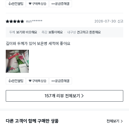
👍완전꿀팁
💗구매욕상승
👀궁금증해결
eun******
2026-07-30
신고
별점 5점
두께
보기와 비슷해요
촉감
보통이에요
내구성
견고하고 튼튼해요
길이와 두께가 있어 보온병 세척에 좋아요
👍완전꿀팁
💗구매욕상승
👀궁금증해결
157개 리뷰 전체보기
다른 고객이 함께 구매한 상품
전체보기