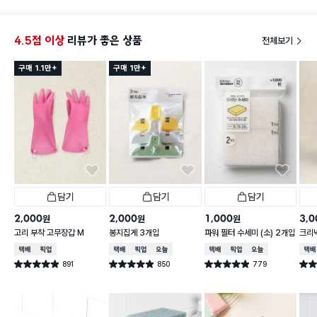
4.5점 이상
리뷰가 좋은 상품
전체보기
구매 1.1만+
구매 1만+
담기
담기
담기
2,000
2,000
1,000
3,0
원
원
원
고리 부착 고무장갑 M
봉지집게 3개입
파워 필터 수세미 (소) 2개입
크리넥
주 핑
택배배송
매장픽업
택배배송
매장픽업
오늘배송
택배배송
매장픽업
오늘배송
택배
891
850
779
별점 4.9점
별점 4.9점
별점 4.9점
별점 
건 작성
건 작성
건 작성