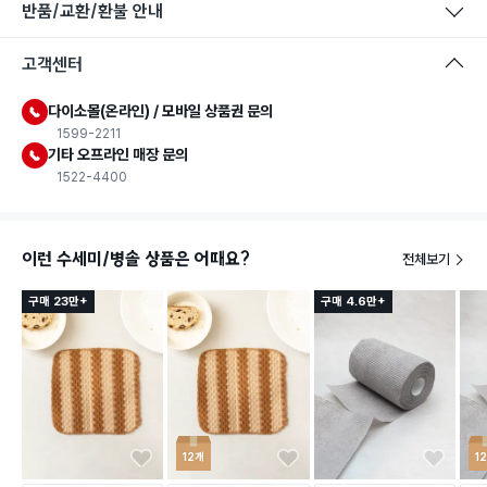
반품/교환/환불 안내
고객센터
다이소몰(온라인) / 모바일 상품권 문의
1599-2211
기타 오프라인 매장 문의
1522-4400
이런 수세미/병솔 상품은 어때요?
전체보기
구매 23만+
구매 4.6만+
12개
1