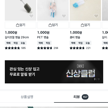
담기
담기
담기
1,000
1,000
1,000
1,0
원
원
원
길이조절 병솔 29cm
PET 병솔
콤비 병솔
길이 
택배배송
매장픽업
오늘배송
택배배송
매장픽업
택배배송
매장픽업
오늘배송
택배
595
294
221
별점 4.8점
별점 4.7점
별점 4.7점
별점 
건 작성
건 작성
건 작성
관심 있는 신상 입고
무료로 알림 받기
3
3
상품설명
리뷰
157