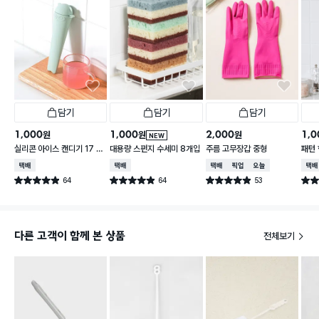
담기
담기
담기
1,000
1,000
2,000
1,0
원
원
원
NEW
실리콘 아이스 캔디기 17 X
대용량 스펀지 수세미 8개입
주름 고무장갑 중형
패턴 
4 cm
30 
택배배송
택배배송
택배배송
매장픽업
오늘배송
택배
64
64
53
별점 4.9점
별점 4.9점
별점 4.9점
별점 
건 작성
건 작성
건 작성
다른 고객이 함께 본 상품
전체보기