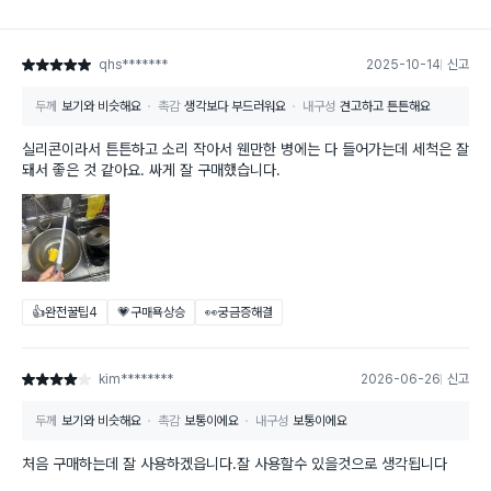
qhs*******
2025-10-14
신고
별점 5점
두께
보기와 비슷해요
촉감
생각보다 부드러워요
내구성
견고하고 튼튼해요
실리콘이라서 튼튼하고 소리 작아서 웬만한 병에는 다 들어가는데 세척은 잘
돼서 좋은 것 같아요. 싸게 잘 구매했습니다.
👍완전꿀팁
4
💗구매욕상승
👀궁금증해결
kim********
2026-06-26
신고
별점 4점
두께
보기와 비슷해요
촉감
보통이에요
내구성
보통이에요
처음 구매하는데 잘 사용하겠읍니다.잘 사용할수 있을것으로 생각됩니다