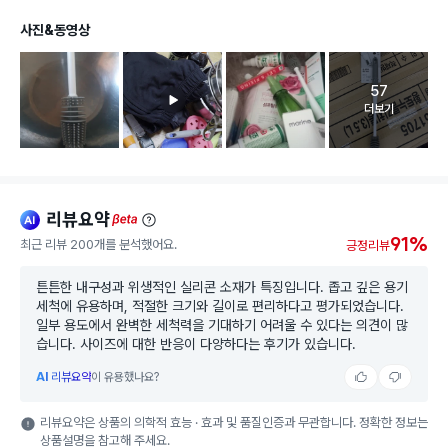
사진&동영상
57
고객 리뷰 
더보기
리뷰요약
ai
beta
91%
최근 리뷰 200개를 분석했어요.
긍정리뷰
튼튼한 내구성과 위생적인 실리콘 소재가 특징입니다. 좁고 깊은 용기
세척에 유용하며, 적절한 크기와 길이로 편리하다고 평가되었습니다.
일부 용도에서 완벽한 세척력을 기대하기 어려울 수 있다는 의견이 많
습니다. 사이즈에 대한 반응이 다양하다는 후기가 있습니다.
AI
리뷰요약
이 유용했나요?
리뷰요약은 상품의 의학적 효능 · 효과 및 품질인증과 무관합니다. 정확한 정보는
상품설명을 참고해 주세요.