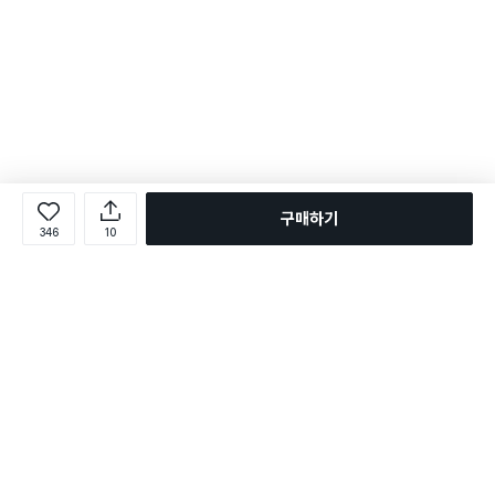
구매하기
346
10
로그인
온라인 다이소몰 1599-2211
온라인 다이소몰
다이소 매장 1522-4400
다이소 매장
평일 09:00 ~ 18:00
평일 09:00 ~ 18:00
주문조회
매장 상품 찾기
취소/교환/반품 신청
매장 위치 찾기
공지사항
1:1 문의