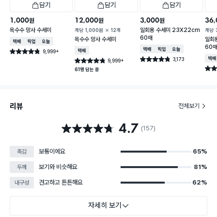
담기
담기
담기
1,000
12,000
3,000
36,
원
원
원
옥수수 망사 수세미
일회용 수세미 23X22cm
개당
1,000
원
12개
개당
60매
옥수수 망사 수세미
일회용
택배배송
매장픽업
오늘배송
60
택배배송
매장픽업
오늘배송
9,999+
택배배송
별점 4.8점
건 작성
3,173
택배
별점 4.8점
9,999+
별점 4.8점
건 작성
건 작성
별점 
61명 담는 중
리뷰
전체보기
4.7
별점 4.7점
(157)
보통이에요
65%
촉감
보기와 비슷해요
81%
두께
견고하고 튼튼해요
62%
내구성
자세히 보기