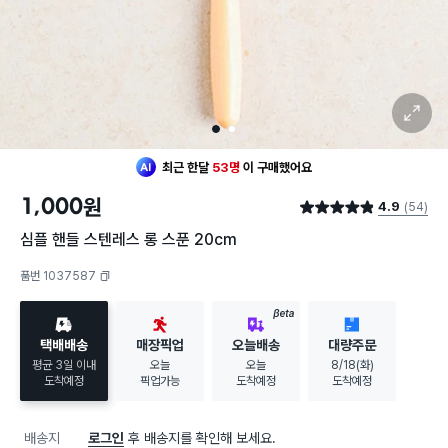
확대 보기
1
2
최근 한달
53명
이
구매했어요
1,000
원
4.9
(54)
별점 4.9점
심플 핸들 스텐레스 롱 스푼 20cm
품번 1037587
복사하기
BETA
택배배송
매장픽업
오늘배송
대량주문
평균 3일 이내
오늘
오늘
8/18(화)
도착예정
픽업가능
도착예정
도착예정
배송지
로그인
후 배송지를 확인해 보세요.