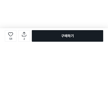
구매하기
131
2
로그인
온라인 다이소몰 1599-2211
온라인 다이소몰
다이소 매장 1522-4400
다이소 매장
평일 09:00 ~ 18:00
평일 09:00 ~ 18:00
주문조회
매장 상품 찾기
취소/교환/반품 신청
매장 위치 찾기
공지사항
1:1 문의
FAQ
고객센터
1:1 문의
제휴문의