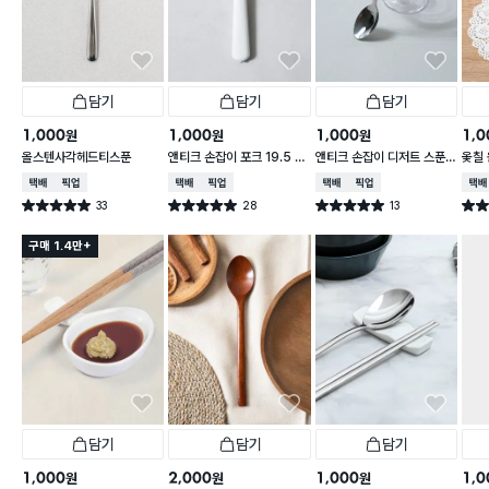
담기
담기
담기
1,000
1,000
1,000
1,0
원
원
원
올스텐사각헤드티스푼
앤티크 손잡이 포크 19.5 c
앤티크 손잡이 디저트 스푼 1
옻칠 
m
6 cm
cm
택배배송
매장픽업
택배배송
매장픽업
택배배송
매장픽업
택배
33
28
13
별점 5.0점
별점 5.0점
별점 5.0점
별점 
건 작성
건 작성
건 작성
구매 1.4만+
담기
담기
담기
1,000
2,000
1,000
1,0
원
원
원