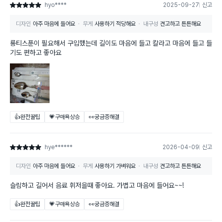
hyo****
2025-09-27
신고
별점 5점
디자인
아주 마음에 들어요
무게
사용하기 적당해요
내구성
견고하고 튼튼해요
롱티스푼이 필요해서 구입했는데 길이도 마음에 들고 칼라고 마음에 들고 들
기도 편하고 좋아요
👍완전꿀팁
💗구매욕상승
👀궁금증해결
hye******
2026-04-09
신고
별점 5점
디자인
아주 마음에 들어요
무게
사용하기 가벼워요
내구성
견고하고 튼튼해요
슬림하고 길어서 음료 휘저을때 좋아요. 가볍고 마음에 들어요~~!
👍완전꿀팁
💗구매욕상승
👀궁금증해결