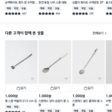
순백화이트 종지 겸 수저받
천연 옻칠 나무 스푼 대형
심플리 화이트 수저받침 2P
올스
침
택배배송
매장픽업
오늘배송
택배배송
매장픽업
오늘배송
택배배송
매장픽업
오늘배송
택배
467
446
291
별점 4.8점
별점 4.8점
별점 4.8점
별점 
건 작성
건 작성
건 작성
다른 고객이 함께 본 상품
전체보기
담기
담기
담기
1,000
1,000
1,000
1,0
원
원
원
롱 스푼 머들러 21.5 cm 집
스텐레스 장미 손잡이 롱 스
스텐레스 골드 플라워 롱 스
리벳 
푼
푼
m
택배배송
매장픽업
택배배송
매장픽업
오늘배송
택배배송
매장픽업
오늘배송
택배
98