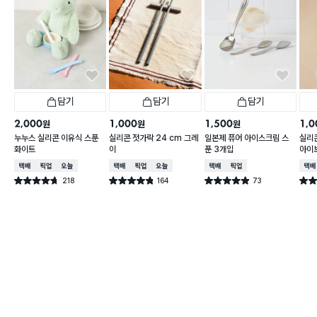
담기
담기
담기
2,000
1,000
1,500
1,0
원
원
원
누누스 실리콘 이유식 스푼
실리콘 젓가락 24 cm 그레
일본제 퓨어 아이스크림 스
실리콘
화이트
이
푼 3개입
아이
택배배송
매장픽업
오늘배송
택배배송
매장픽업
오늘배송
택배배송
매장픽업
택배
218
164
73
별점 4.7점
별점 4.8점
별점 4.9점
별점 
건 작성
건 작성
건 작성