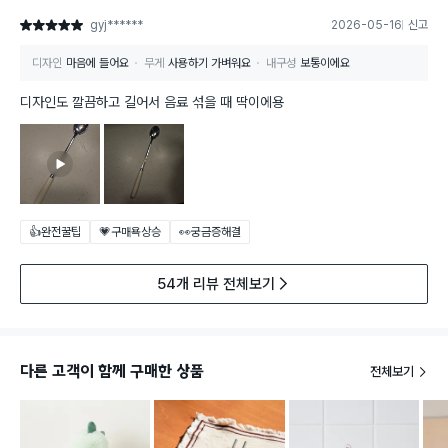
gyj******
2026-05-16
신고
별점 5점
디자인
마음에 들어요
무게
사용하기 가벼워요
내구성
보통이에요
디자인도 깔끔하고 길어서 음료 섞을 때 딱이에용
👍완전꿀팁
💗구매욕상승
👀궁금증해결
54개 리뷰 전체보기
다른 고객이 함께 구매한 상품
전체보기