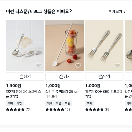
이런 티스푼/티포크 상품은 어때요?
전체보기
담기
담기
담기
1,500
1,000
1,000
1,0
원
원
원
일본제 퓨어 아이스크림 스
실리콘 롱 머들러 25 cm
일본제 KOHBEC 티포크 2
일본제
푼 3개입
아이보리
개입
푼 2
택배배송
매장픽업
택배배송
매장픽업
오늘배송
택배배송
택배
73
152
25
별점 4.9점
별점 4.8점
별점 4.8점
별점 
건 작성
건 작성
건 작성