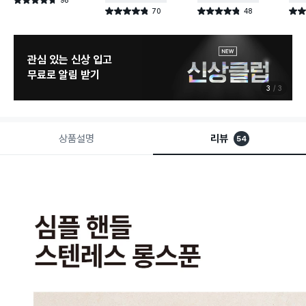
별점 4.7점
건 작성
70
48
별점 4.8점
별점 4.8점
별점 
건 작성
건 작성
관심 있는 신상 입고
무료로 알림 받기
3
3
상품설명
리뷰
54