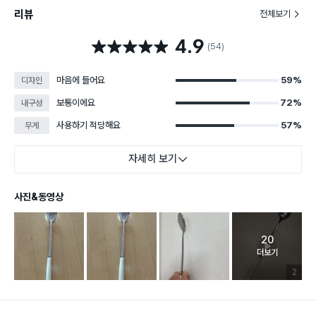
리뷰
전체보기
4.9
별점 4.9점
(54)
마음에 들어요
59%
디자인
보통이에요
72%
내구성
사용하기 적당해요
57%
무게
자세히 보기
사진&동영상
20
고객 리뷰 
더보기
리뷰 이미
2