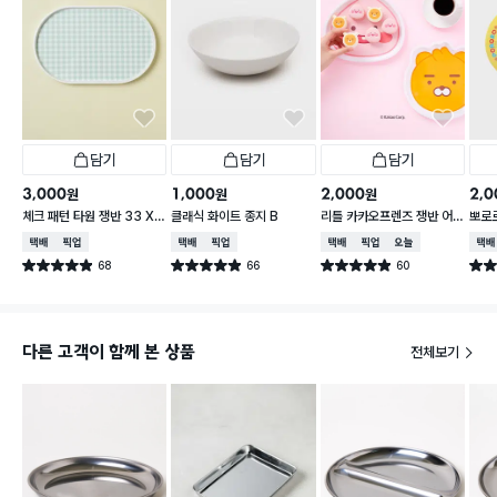
담기
담기
담기
3,000
1,000
2,000
2,0
원
원
원
체크 패턴 타원 쟁반 33 X
클래식 화이트 종지 B
리틀 카카오프렌즈 쟁반 어
뽀로로
21 cm
피치 약 24.5X25cm
cm 
택배배송
매장픽업
택배배송
매장픽업
택배배송
매장픽업
오늘배송
택배
68
66
60
별점 4.9점
별점 4.9점
별점 4.9점
별점 
건 작성
건 작성
건 작성
다른 고객이 함께 본 상품
전체보기