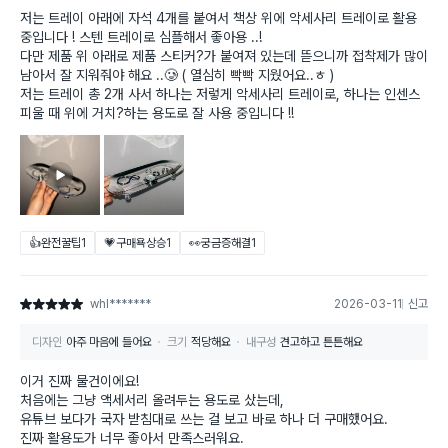
저는 트레이 아래에 자석 4개를 붙여서 책상 위에 악세사리 트레이로 활용
중입니다 ! 스텐 트레이로 심플해서 좋아용 ..!
다만 제품 위 아래로 제품 스티커?가 붙여져 있는데 뜯으니까 접착제가 많이
남아서 잘 지워줘야 해요 ..🥲 ( 열심히 빡빡 지웠어요..ㅎ )
저는 트레이 총 2개 사서 하나는 저렇게 악세사리 트레이로, 하나는 인센스
피울 때 위에 거치?하는 용도로 잘 사용 중입니다 !!
👍완전꿀팁
1
💗구매욕상승
1
👀궁금증해결
1
whl*******
2026-03-11
신고
별점 5점
디자인
아주 마음에 들어요
크기
적당해요
내구성
견고하고 튼튼해요
이거 진짜 물건이에요!
처음에는 그냥 액세서리 올려두는 용도로 샀는데,
유튜브 보다가 국자 받침대로 쓰는 걸 보고 바로 하나 더 구매했어요.
진짜 활용도가 너무 좋아서 만족스러워요.