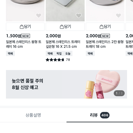
담기
담기
담기
1,500
2,000
2,000
2,0
원
원
원
NEW
NEW
일본제 스테인리스 원형 트
일본제 스테인리스 트레이
일본제 스테인리스 2칸 원형
일본
레이 16 cm
깊은형 16 X 21.5 cm
트레이 18 cm
트레이
택배배송
택배배송
매장픽업
오늘배송
택배배송
택배
78
별점 4.7점
건 작성
늦으면 품절 주의
8월 신상 예고
1
3
상품설명
리뷰
406