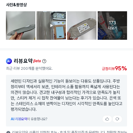
사진&동영상
173
고객 리뷰 
더보기
리뷰 이미
2
리뷰요약
ai
beta
95%
최근 리뷰 200개를 분석했어요.
긍정리뷰
세련된 디자인과 실용적인 기능이 돋보이는 다용도 상품입니다. 주방
정리부터 액세서리 보관, 인테리어 소품 활용까지 폭넓게 사용된다는
의견이 많습니다. 견고한 내구성과 합리적인 가격으로 만족도가 높지
만, 스티커 제거 시 접착 잔여물이 남는다는 후기가 있습니다. 은색 또
는 스테인리스 소재의 반짝이는 디자인이 시각적인 만족도를 높인다고
평가되었습니다.
AI
리뷰요약
이 유용했나요?
리뷰요약은 상품의 의학적 효능 · 효과 및 품질인증과 무관합니다. 정확한 정보는