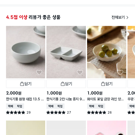
열심히 
저는 트
이로, 
4.5점 이상
리뷰가 좋은 상품
전체보기
사용 중
담기
담기
담기
2,000
1,000
1,000
2,0
원
원
원
한식기풍 원형 대접 13.5 c
한식기풍 2칸 나눔 종지 9 c
화이트 꽃잎 금장 라인 양각
무광 
m
m
종지 10 cm
접 1
택배배송
매장픽업
택배배송
매장픽업
택배배송
매장픽업
택배
29
27
26
별점 5.0점
별점 5.0점
별점 5.0점
별점 
건 작성
건 작성
건 작성