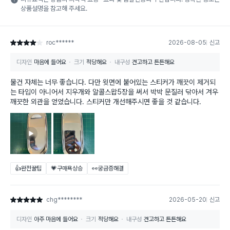
상품설명을 참고해 주세요.
roc******
2026-08-05
신고
별점 4점
디자인
마음에 들어요
크기
적당해요
내구성
견고하고 튼튼해요
물건 자체는 너무 좋습니다. 다만 윗면에 붙어있는 스티커가 깨끗이 제거되
는 타입이 아니어서 지우개와 알콜스왑5장을 써서 박박 문질러 닦아서 겨우
깨끗한 외관을 얻었습니다. 스티커만 개선해주시면 좋을 것 같습니다.
👍완전꿀팁
💗구매욕상승
👀궁금증해결
chg********
2026-05-20
신고
별점 5점
디자인
아주 마음에 들어요
크기
적당해요
내구성
견고하고 튼튼해요