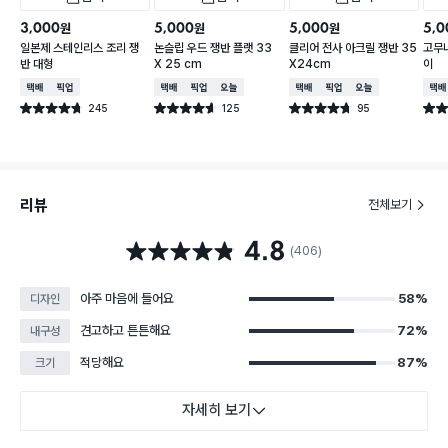
3,000
5,000
5,000
5,0
원
원
원
일본제 스테인리스 조리 쟁
논슬립 우드 쟁반 플랫 33
클리어 전사 아크릴 쟁반 35
고무
반 대형
X 25 cm
X24cm
이
택배배송
매장픽업
택배배송
매장픽업
오늘배송
택배배송
매장픽업
오늘배송
택배
245
125
95
별점 4.7점
별점 4.6점
별점 4.7점
별점 
건 작성
건 작성
건 작성
리뷰
전체보기
4.8
별점 4.8점
(406)
아주 마음에 들어요
58%
디자인
견고하고 튼튼해요
72%
내구성
적당해요
87%
크기
자세히 보기