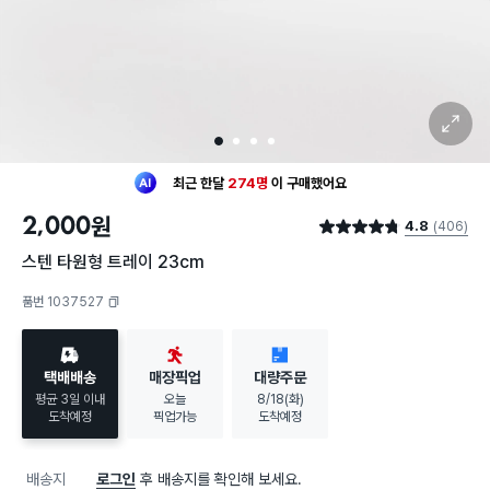
확대 보기
1
2
3
4
최근 한달
274명
이
구매했어요
30대 여성
이 가장 많이
구매했어요
2,000
원
4.8
(406)
최근 한달
274명
이
구매했어요
별점 4.8점
30대 여성
이 가장 많이
구매했어요
스텐 타원형 트레이 23cm
품번 1037527
복사하기
택배배송
매장픽업
대량주문
평균 3일 이내
오늘
8/18(화)
도착예정
픽업가능
도착예정
배송지
로그인
후 배송지를 확인해 보세요.