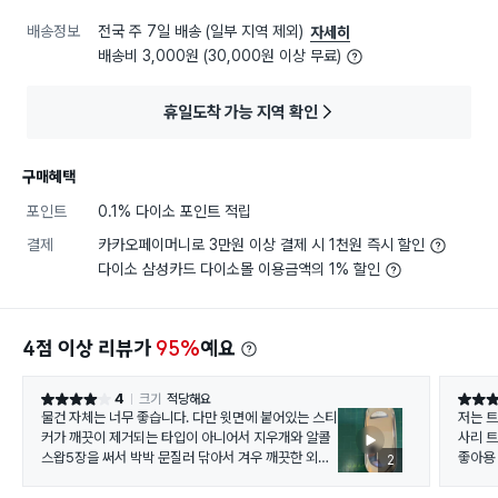
배송정보
전국 주 7일 배송 (일부 지역 제외)
자세히
배송비 3,000원 (30,000원 이상 무료)
휴일도착 가능 지역 확인
구매혜택
포인트
0.1% 다이소 포인트 적립
결제
카카오페이머니로 3만원 이상 결제 시 1천원 즉시 할인
다이소 삼성카드 다이소몰 이용금액의 1% 할인
4점 이상 리뷰가
95%
예요
4
크기
적당해요
별점 4점
별점 5
물건 자체는 너무 좋습니다. 다만 윗면에 붙어있는 스티
저는 트
커가 깨끗이 제거되는 타입이 아니어서 지우개와 알콜
사리 트
스왑5장을 써서 박박 문질러 닦아서 겨우 깨끗한 외관
좋아용 .
2
을 얻었습니다. 스티커만 개선해주시면 좋을 것 같습니
다만 제
다.
으니까 