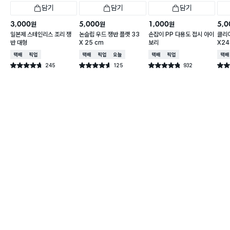
담기
담기
담기
3,000
5,000
1,000
5,0
원
원
원
일본제 스테인리스 조리 쟁
논슬립 우드 쟁반 플랫 33
손잡이 PP 다용도 접시 아이
클리어
반 대형
X 25 cm
보리
X2
택배배송
매장픽업
택배배송
매장픽업
오늘배송
택배배송
매장픽업
택배
245
125
932
별점 4.7점
별점 4.6점
별점 4.8점
별점 
건 작성
건 작성
건 작성