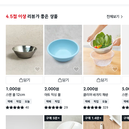
가는동안 밀리지도 않아요!
씩 나누
견고함 정도는 오래써봐야 알겠지만
것 같아
3천원에 이정도 가성비? 전 한 번 써봤지만 진짜 좋아
4.5점 이상
리뷰가 좋은 상품
전체보기
요
3분의 2정도 채우면 그나마 잘게 다져지고
꽉꽉 채워서 다지면 어느정도 큰 모양으로 다져집니다!
다지기는 난생처음 써보는데 조금 더 큰 용량 있으면 구
매의사 있습니당ㅋㅋㅋ
담기
담기
담기
1,000
2,000
2,000
5,0
원
원
원
스텐 볼 12cm
아트 믹싱 볼
클리어 바가지 채반
스텐 
택배배송
매장픽업
오늘배송
택배배송
매장픽업
택배배송
매장픽업
오늘배송
택배
40
29
329
별점 5.0점
별점 5.0점
별점 4.9점
별점 
건 작성
건 작성
건 작성
구매 5만+
구매 1.4만+
구매