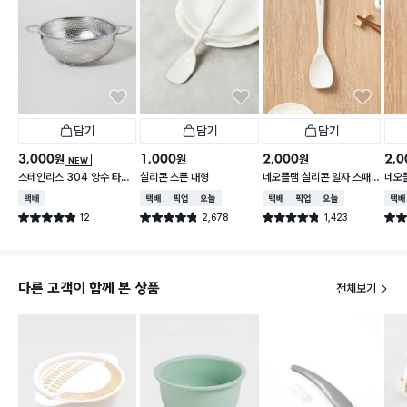
담기
담기
담기
3,000
1,000
2,000
2,0
원
원
원
NEW
스테인리스 304 양수 타공
실리콘 스푼 대형
네오플램 실리콘 일자 스패
네오
채반 19 cm
츌러
택배배송
택배배송
매장픽업
오늘배송
택배배송
매장픽업
오늘배송
택배
12
2,678
1,423
별점 4.9점
별점 4.8점
별점 4.8점
별점 
건 작성
건 작성
건 작성
다른 고객이 함께 본 상품
전체보기