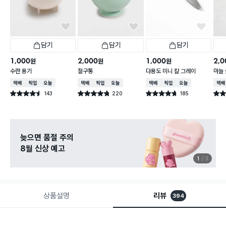
담기
담기
담기
1,000
2,000
1,000
2,0
원
원
원
수란 용기
절구통
다용도 미니 칼 그레이
마늘
택배배송
매장픽업
오늘배송
택배배송
매장픽업
오늘배송
택배배송
매장픽업
오늘배송
택배
143
220
185
별점 4.5점
별점 4.8점
별점 4.7점
별점 
건 작성
건 작성
건 작성
늦으면 품절 주의
8월 신상 예고
1
3
상품설명
리뷰
394