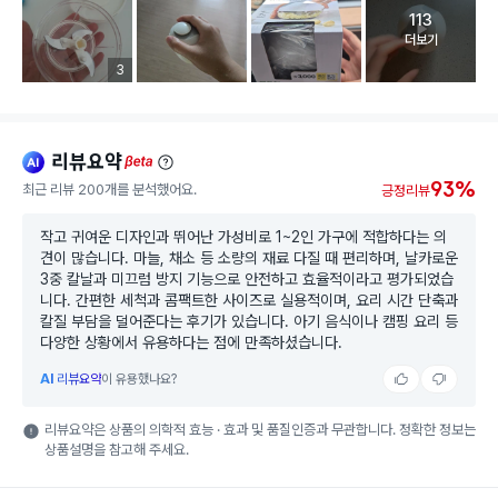
113
고객 리뷰 
더보기
리뷰 이미지 등록 개수
3
리뷰요약
ai
beta
93%
최근 리뷰 200개를 분석했어요.
긍정리뷰
작고 귀여운 디자인과 뛰어난 가성비로 1~2인 가구에 적합하다는 의
견이 많습니다. 마늘, 채소 등 소량의 재료 다질 때 편리하며, 날카로운
3중 칼날과 미끄럼 방지 기능으로 안전하고 효율적이라고 평가되었습
니다. 간편한 세척과 콤팩트한 사이즈로 실용적이며, 요리 시간 단축과
칼질 부담을 덜어준다는 후기가 있습니다. 아기 음식이나 캠핑 요리 등
다양한 상황에서 유용하다는 점에 만족하셨습니다.
AI
리뷰요약
이 유용했나요?
리뷰요약은 상품의 의학적 효능 · 효과 및 품질인증과 무관합니다. 정확한 정보는
상품설명을 참고해 주세요.