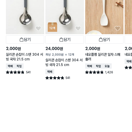
12개
담기
담기
담기
2,000
24,000
2,000
2,0
원
원
원
실리콘 손잡이 스텐 304 서
네오플램 실리콘 일자 스패
네오
개당
2,000
원
12개
빙 국자 21.5 cm
츌러
실리콘 손잡이 스텐 304 서
택배
빙 국자 21.5 cm
택배배송
매장픽업
택배배송
매장픽업
오늘배송
별점 
541
택배배송
1,426
별점 4.8점
별점 4.8점
건 작성
건 작성
541
별점 4.8점
건 작성