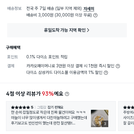
배송정보
전국 주 7일 배송 (일부 지역 제외)
자세히
배송비 3,000원 (30,000원 이상 무료)
휴일도착 가능 지역 확인
구매혜택
포인트
0.1% 다이소 포인트 적립
결제
카카오페이머니로 3만원 이상 결제 시 1천원 즉시 할인
다이소 삼성카드 다이소몰 이용금액의 1% 할인
4점 이상 리뷰가
93%
예요
5
그립감
잡기 편해요
별점 5점
별점 5
한 손에 잡힐정도로 작은데 진짜 물건이에요 ㅋㅋㅋ
주방에서
마늘이 너무 많이생겨서 다진마늘하려고 구매했는데
사이즈
후기보고도 반신반의 했는데 완전 잘산템!!
잘 갈리
3
칼날 분해돼서 나중에 설거지하기도 편하고
것보다 
본체 바닥에 미끄럼방지 고무? 도 있어서
마토 갈아 봤