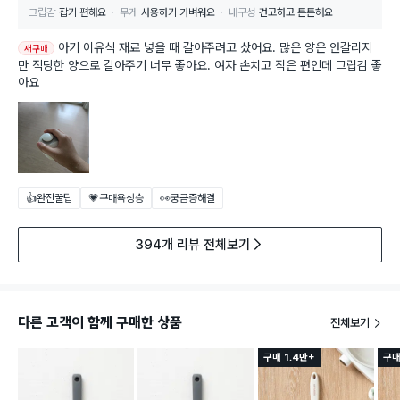
그립감
잡기 편해요
무게
사용하기 가벼워요
내구성
견고하고 튼튼해요
아기 이유식 재료 넣을 때 갈아주려고 샀어요. 많은 양은 안갈리지
재구매
만 적당한 양으로 갈아주기 너무 좋아요. 여자 손치고 작은 편인데 그립감 좋
아요
👍완전꿀팁
💗구매욕상승
👀궁금증해결
394개 리뷰 전체보기
다른 고객이 함께 구매한 상품
전체보기
구매 1.4만+
구매