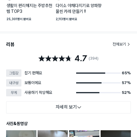
크
크
생활이 편리해지는 주방추천
다이소 야채다지기로 양파향
랩
랩
템 TOP3
물씬 카레 만들기 !!
25,301명
이 봤어요
2,113명
이 봤어요
리뷰
전체보기
4.7
별점 4.7점
(394)
잡기 편해요
65%
그립감
보통이에요
57%
내구성
사용하기 적당해요
52%
무게
자세히 보기
사진&동영상