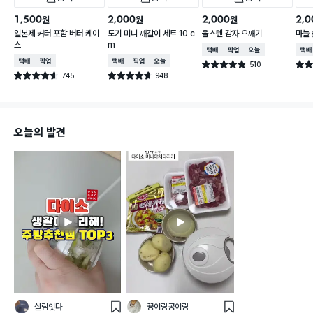
1,500
2,000
2,000
2,0
원
원
원
일본제 커터 포함 버터 케이
도기 미니 깨갈이 세트 10 c
올스텐 감자 으깨기
마늘
스
m
택배배송
매장픽업
오늘배송
택배
택배배송
매장픽업
택배배송
매장픽업
오늘배송
510
별점 4.8점
별점 
건 작성
745
948
별점 4.6점
별점 4.7점
건 작성
건 작성
오늘의 발견
살림잇다
뀽이랑콩이랑
스
스