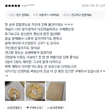
nan*****
2026-06-21
신고
별점 5점
그립감
잡기 편해요
무게
사용하기 가벼워요
내구성
견고하고 튼튼해요
한 손에 잡힐정도로 작은데 진짜 물건이에요 ㅋㅋㅋ
마늘이 너무 많이생겨서 다진마늘하려고 구매했는데
후기보고도 반신반의 했는데 완전 잘산템!!
칼날 분해돼서 나중에 설거지하기도 편하고
본체 바닥에 미끄럼방지 고무? 도 있어서
가는동안 밀리지도 않아요!
견고함 정도는 오래써봐야 알겠지만
3천원에 이정도 가성비? 전 한 번 써봤지만 진짜 좋아요
3분의 2정도 채우면 그나마 잘게 다져지고
꽉꽉 채워서 다지면 어느정도 큰 모양으로 다져집니다!
다지기는 난생처음 써보는데 조금 더 큰 용량 있으면 구매의사 있습니당ㅋㅋ
ㅋ
👍완전꿀팁
3
💗구매욕상승
1
👀궁금증해결
1