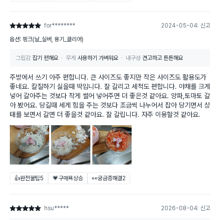
for********
2024-05-04
신고
별점 5점
옵션: 핑크(날_실버, 용기_클리어)
그립감
잡기 편해요
무게
사용하기 가벼워요
내구성
견고하고 튼튼해요
주방에서 쓰기 아주 편합니다. 큰 사이즈도 좋지만 작은 사이즈도 활용도가
좋네요. 칼질하기 싫을때 딱입니다. 잘 갈리고 세척도 편합니다. 야채를 크게
넣어 갈아주는 것보다 작게 썰어 넣어주면 더 좋은것 같아요. 양파,토마토 갈
아 봤어요. 당길때 세게 힘을 주는 것보다 조금씩 나누어서 잡아 당기면서 상
태를 보면서 갈면 더 좋을것 같아요. 잘 갈립니다. 자주 이용할것 같아요.
👍완전꿀팁
5
💗구매욕상승
👀궁금증해결
2
hsu*****
2026-08-04
신고
별점 5점