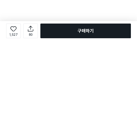
구매하기
1,527
80
로그인
온라인 다이소몰 1599-2211
온라인 다이소몰
다이소 매장 1522-4400
다이소 매장
평일 09:00 ~ 18:00
평일 09:00 ~ 18:00
주문조회
매장 상품 찾기
취소/교환/반품 신청
매장 위치 찾기
공지사항
1:1 문의
FAQ
고객센터
1:1 문의
제휴문의
앱 장애/신고