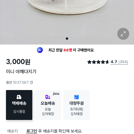
확대 보기
1
최근 한달
66명
이
구매했어요
30대 여성
이 가장 많이
구매했어요
3,000
원
4.7
(394)
최근 한달
66명
이
구매했어요
별점 4.7점
30대 여성
이 가장 많이
구매했어요
미니 야채다지기
품번 1037367
복사하기
BETA
택배배송
오늘배송
대량주문
오늘
8/18(화)
일시품절
도착예정
도착예정
배송지
로그인
후 배송지를 확인해 보세요.