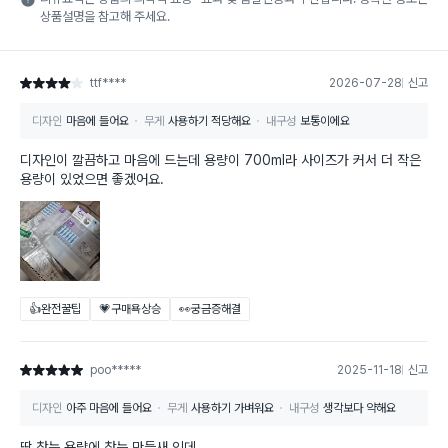
상품설명을 참고해 주세요.
ttf****
2026-07-28
신고
별점 4점
디자인
마음에 들어요
무게
사용하기 적당해요
내구성
보통이에요
디자인이 깔끔하고 마음에 드는데 용량이 700ml라 사이즈가 커서 더 작은
용량이 있었으면 좋겠어요.
👍완전꿀팁
💗구매욕상승
👀궁금증해결
poo*****
2025-11-18
신고
별점 5점
디자인
아주 마음에 들어요
무게
사용하기 가벼워요
내구성
생각보다 약해요
딱 찾는 용량에 찾는 만듦새 인데..