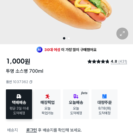
확대 보기
최근 한달
243명
이
구매했어요
1
2
30대 여성
이 가장 많이
구매했어요
최근 한달
243명
이
구매했어요
30대 여성
이 가장 많이
구매했어요
1,000
원
4.8
(431)
별점 4.8점
투명 소스병 700ml
품번 1037362
복사하기
BETA
택배배송
매장픽업
오늘배송
대량주문
평균 3일 이내
오늘
오늘
8/18(화)
도착예정
픽업가능
도착예정
도착예정
배송지
로그인
후 배송지를 확인해 보세요.