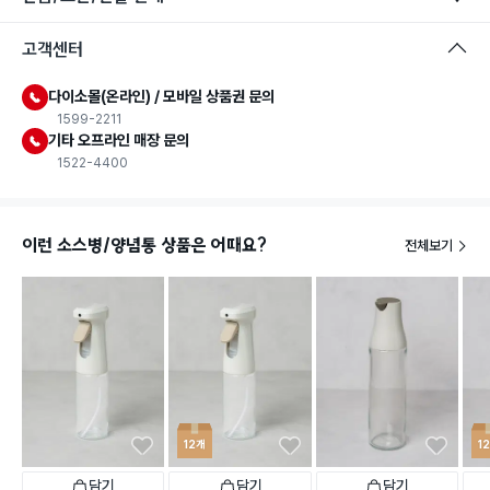
고객센터
다이소몰(온라인) / 모바일 상품권 문의
1599-2211
기타 오프라인 매장 문의
1522-4400
이런 소스병/양념통 상품은 어때요?
전체보기
12개
1
담기
담기
담기