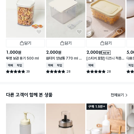
담기
담기
담기
1,000
2,000
2,000
5,0
원
원
원
NEW
투명 보관 용기 500 ml
원터치 양념통 770 ml 스
[스티커 포함] 디즈니 적층
다용도
푼 포함
가능한 말랑핏 2 L 아이보리
택배배송
매장픽업
택배배송
매장픽업
택배배송
매장
39
28
28
별점 4.9점
별점 4.9점
별점 4.9점
별점 
건 작성
건 작성
건 작성
다른 고객이 함께 본 상품
전체보기
구매 1.5만+