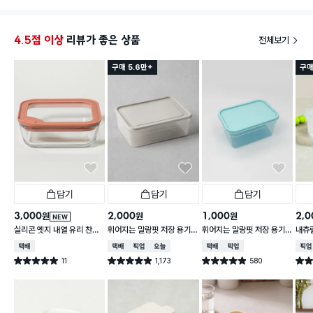
우 추가구매했습니다
4.5점 이상
리뷰가 좋은 상품
전체보기
구매 5.6만+
구매
담기
담기
담기
3,000
2,000
1,000
2,0
원
원
원
NEW
실리콘 엣지 내열 유리 찬통
휘어지는 말랑핏 저장 용기
휘어지는 말랑핏 저장 용기
내츄럴
550 ml
2 L 그레이
900ml 스카이블루
L
택배배송
택배배송
매장픽업
오늘배송
택배배송
매장픽업
매장
11
1,173
580
별점 5.0점
별점 4.9점
별점 4.9점
별점 
건 작성
건 작성
건 작성