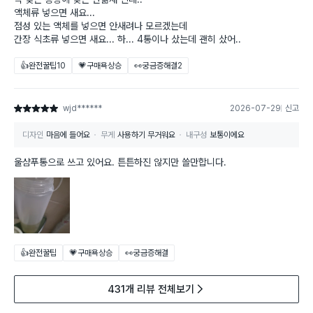
액체류 넣으면 새요...
점성 있는 액체를 넣으면 안새려나 모르겠는데
간장 식초류 넣으면 새요... 하... 4통이나 샀는데 괜히 샀어..
👍완전꿀팁
10
💗구매욕상승
👀궁금증해결
2
wjd******
2026-07-29
신고
별점 5점
디자인
마음에 들어요
무게
사용하기 무거워요
내구성
보통이에요
울샴푸통으로 쓰고 있어요. 튼튼하진 않지만 쓸만합니다.
👍완전꿀팁
💗구매욕상승
👀궁금증해결
431개 리뷰 전체보기