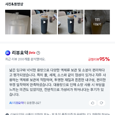
사진&동영상
111
고객 리뷰 
더보기
리뷰요약
ai
beta
95%
최근 리뷰 200개를 분석했어요.
긍정리뷰
넓은 입구와 넉넉한 용량으로 다양한 액체류 보관 및 소분이 편리하다
고 평가되었습니다. 특히 꿀, 세제, 소스와 같이 점성이 있거나 자주 사
용하는 액체류 보관에 적합하며, 투명한 재질과 튼튼한 내구성, 편리한
뚜껑 밀착력에 만족하셨습니다. 대용량으로 인해 소량 사용 시 부담을
느끼는 의견도 있었지만, 전반적으로 가성비가 뛰어나다는 후기가 있
습니다.
AI
리뷰요약
이 유용했나요?
리뷰요약은 상품의 의학적 효능 · 효과 및 품질인증과 무관합니다. 정확한 정보는