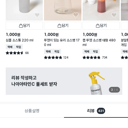
담기
담기
담기
1,000
1,000
1,000
1,0
원
원
원
심플 소스통 220 ml
뚜껑이 있는 유리 소스병 17
캡 뚜껑 소스병 대형 480
분말통
0 ml
ml
개입
택배배송
매장픽업
택배배송
매장픽업
택배배송
매장픽업
택배
66
별점 4.6점
건 작성
124
734
별점 4.8점
별점 4.8점
별점 
건 작성
건 작성
다이소X카카오페이
8월 결제 혜택 이벤트
3
4
상품설명
리뷰
431