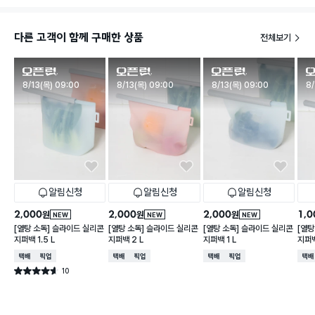
다른 고객이 함께 구매한 상품
전체보기
판매시작
판매시작
판매시작
판
8/13(목) 09:00
8/13(목) 09:00
8/13(목) 09:00
8/
알림신청
알림신청
알림신청
2,000
2,000
2,000
1,0
원
원
원
NEW
NEW
NEW
[열탕 소독] 슬라이드 실리콘
[열탕 소독] 슬라이드 실리콘
[열탕 소독] 슬라이드 실리콘
[열탕
지퍼백 1.5 L
지퍼백 2 L
지퍼백 1 L
지퍼백
택배배송
매장픽업
택배배송
매장픽업
택배배송
매장픽업
택배
10
별점 4.6점
건 작성