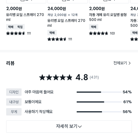
2,000
24,000
2,000
24,
원
원
원
유리병 오일 스프레이 270
자동 개폐 유리 오일병 원형
개당
2,000
원
12개
개당
ml
500 ml
유리병 오일 스프레이 270
자동 
ml
500
택배배송
매장픽업
택배배송
111
택배배송
103
택배
별점 4.6점
별점 4.7점
건 작성
건 작성
111
별점 4.6점
별점 
건 작성
리뷰
전체보기
4.8
별점 4.8점
(431)
아주 마음에 들어요
54%
디자인
보통이에요
61%
내구성
사용하기 적당해요
56%
무게
자세히 보기