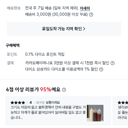
배송정보
전국 주 7일 배송 (일부 지역 제외)
자세히
배송비 3,000원 (30,000원 이상 무료)
휴일도착 가능 지역 확인
구매혜택
포인트
0.1% 다이소 포인트 적립
결제
카카오페이머니로 3만원 이상 결제 시 1천원 즉시 할인
다이소 삼성카드 다이소몰 이용금액의 1% 할인
4점 이상 리뷰가
95%
예요
4
내구성
보통이에요
별점 4점
별점 5
크기도 마음에 들고 불투명해서 안에 내용물 구별도 가
생각보
능하고 마개가 줄로 붙어있어서 잃어버릴 일도 없고 좋
실 줄
습니다
라구요
예전에 두개만 구매했다가 더 필요해서 사려했는데 매
장에 들어오질 않아 재입고 신청해두고 온라인으로 겨