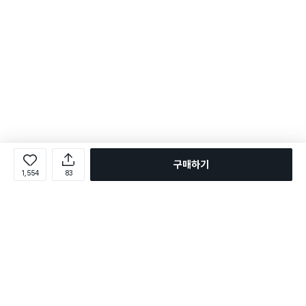
구매하기
1,554
83
로그인
온라인 다이소몰 1599-2211
온라인 다이소몰
다이소 매장 1522-4400
다이소 매장
평일 09:00 ~ 18:00
평일 09:00 ~ 18:00
주문조회
매장 상품 찾기