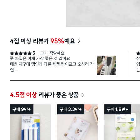
4점 이상 리뷰가
95%
예요
5
크기
적당해요
별점 5점
별
풋 파일은 이게 가장 좋은 것 같아요
상
매번 재구매 템인데 다른 제품은 아프고 오히려 각
입
질
는
더 일어나고 강해서 별론데 이 제품은 부드럽고 깔
기
끔하게
면
뒷꿈치 정리되서 매번 요거만 사용합니다 강추
4.5점 이상
리뷰가 좋은 상품
구매 9만+
구매 3.3만+
구매 1.8만+