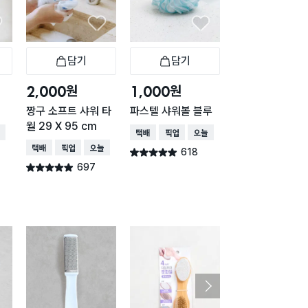
담기
담기
담기
바구니
장바구니
장바구니
장
원
원
원
2,000
1,000
5,000
짱구 소프트 샤워 타
파스텔 샤워볼 블루
비타민 샤워 필터 
월 29 X 95 cm
몬)
배송
택배배송
매장픽업
오늘배송
택배배송
매장픽업
오늘배송
택배배송
매장픽업
오
618
별점 4.9점
건 작성
697
477
별점 4.9점
별점 4.9점
건 작성
건 작