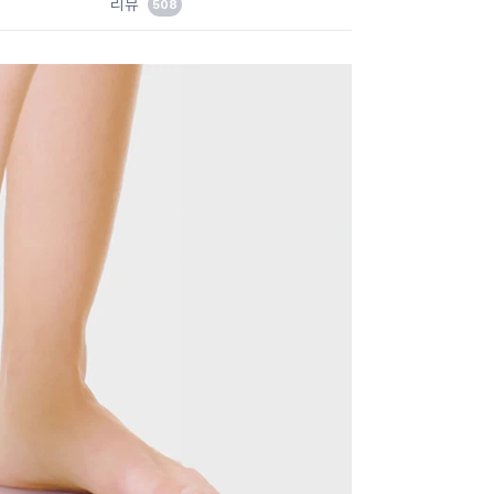
리뷰
508