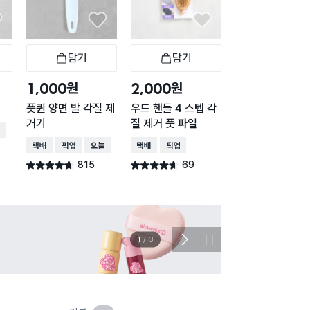
담기
담기
담기
바구니
장바구니
장바구니
장
원
원
원
1,000
2,000
1,000
풋퀸 양면 발 각질 제
우드 핸들 4 스텝 각
뭉게뭉게 욕실 정
거기
질 제거 풋 파일
수납함
배송
택배배송
매장픽업
오늘배송
택배배송
매장픽업
택배배송
매장픽업
815
69
156
별점 4.7점
별점 4.6점
별점 4.7점
건 작성
건 작성
건 작
이벤트
관심 
2
/
3
다
정
음
지
슬
라
이
드