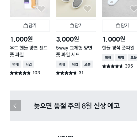
담기
담기
담기
장바구니
장바구니
장
원
원
원
1,000
3,000
1,000
우드 핸들 양면 샌드
5way 교체형 양면
핸들 경석 풋파일
풋 파일
풋 파일 세트
택배배송
매장픽업
오늘
택배배송
매장픽업
택배배송
매장픽업
오늘배송
395
별점 4.6점
건 작성
103
31
별점 4.7점
별점 4.7점
건 작성
건 작성
다이소X카카오페이 8월 결제 혜택 
이
전
슬
라
이
드