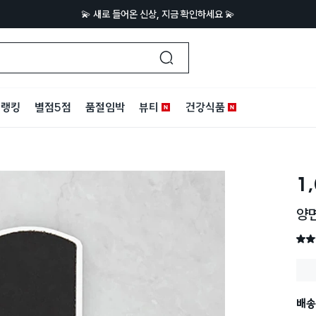
💫 새로 들어온 신상, 지금 확인하세요 💫
랭킹
별점5점
품절임박
뷰티
건강식품
1
양
별점 
배송