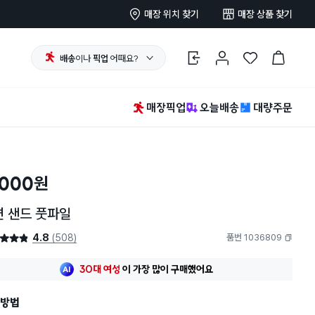
매장 위치 찾기
매장 상품 찾기
배송
이나
픽업
어때요?
로그인
마이페이지
찜 한 상품
장바구니
매장픽업
오늘배송
대량주문
,000
원
면 샌드 풋파일
4.8
(508)
품번 1036809
4.8점
복사하기
최근 한달
410명
이
구매했어요
30대 여성
이 가장 많이
구매했어요
최근 한달
410명
이
구매했어요
방법
30대 여성
이 가장 많이
구매했어요