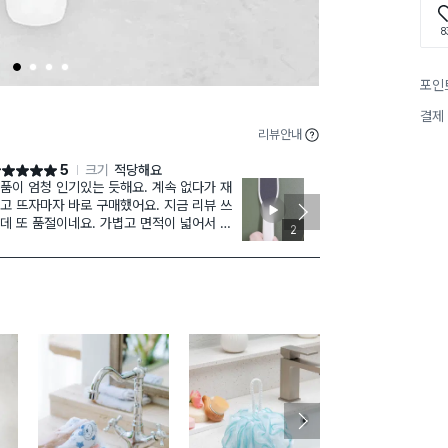
8
1
2
3
4
포인
결제
리뷰안내
5
크기
적당해요
점 5점
별점 5점
품이 엄청 인기있는 듯해요. 계속 없다가 재
큼지막하니 넓게
고 뜨자마자 바로 구매했어요. 지금 리뷰 쓰
은 거 큰거 둘다 저
데 또 품절이네요. 가볍고 면적이 넓어서 잡
기가 조금씩 달
2
 편하고 각질을 금방 제거할 수 있어요. 거친
사용하기에 좋
과 부드러운면이 있어서 좋아요.