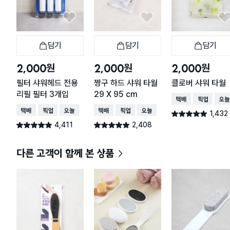
담기
담기
담기
장바구니
장바구니
장
원
원
원
2,000
2,000
2,000
필터 샤워헤드 전용
짱구 하드 샤워 타월
클로버 샤워 타월
리필 필터 3개입
29 X 95 cm
택배배송
매장픽업
오늘
택배배송
매장픽업
오늘배송
택배배송
매장픽업
오늘배송
1,432
별점 4.9점
건 작성
4,411
2,408
별점 4.9점
별점 4.9점
건 작성
건 작성
다른 고객이 함께 본 상품