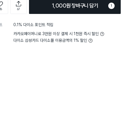
1,000원 장바구니 담기
1
36
67
트
0.1% 다이소 포인트 적립
카카오페이머니로 3만원 이상 결제 시 1천원 즉시 할인
다이소 삼성카드 다이소몰 이용금액의 1% 할인
5
크기
생각보다 커요
4
크기
생
별점 4점
 사용할 수 있어서 좋아요. 작
너무 잘사고 만족해요. 온
는 맘에 드네요. 잎뒤로 거칠
고 저렴해 자주 이용하고 
라서 상황에 따라 원하는 대로
가격 대비 짱이에요. 모든 
3
습니다.
굳굳~