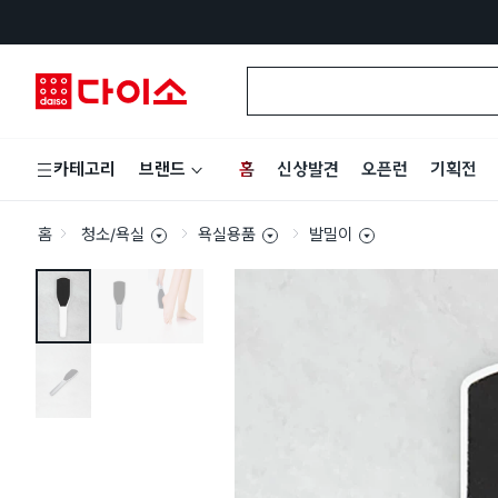
홈
신상발견
오픈런
기획전
카테고리
브랜드
홈
청소/욕실
욕실용품
발밀이