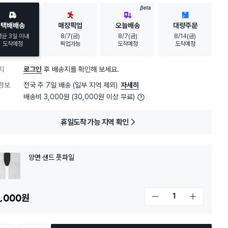
BETA
택배배송
매장픽업
오늘배송
대량주문
평균 3일 이내
8/7(금)
8/7(금)
8/14(금)
도착예정
픽업가능
도착예정
도착예정
지
로그인
후 배송지를 확인해 보세요.
정보
전국 주 7일 배송 (일부 지역 제외)
자세히
배송비 3,000원 (30,000원 이상 무료)
휴일도착 가능 지역 확인
양면 샌드 풋파일
,000
원
개수 감소
개수 증가