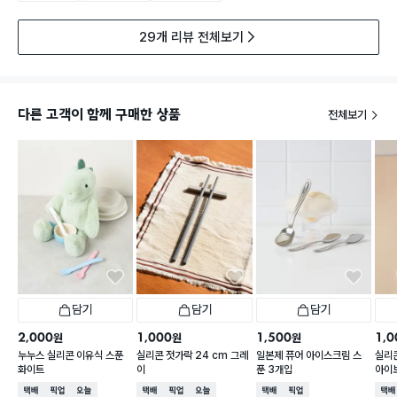
29개 리뷰 전체보기
다른 고객이 함께 구매한 상품
전체보기
담기
담기
담기
2,000
1,000
1,500
1,0
원
원
원
누누스 실리콘 이유식 스푼
실리콘 젓가락 24 cm 그레
일본제 퓨어 아이스크림 스
실리콘
화이트
이
푼 3개입
아이
택배배송
매장픽업
오늘배송
택배배송
매장픽업
오늘배송
택배배송
매장픽업
택배