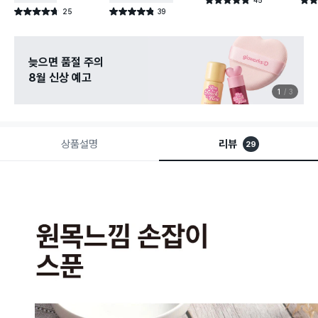
별점 4.8점
별점 
건 작성
25
39
별점 4.7점
별점 4.8점
건 작성
건 작성
늦으면 품절 주의
8월 신상 예고
1
3
상품설명
리뷰
29