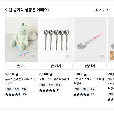
이런 숟가락 상품은 어때요?
전체보기
2
담기
담기
담기
2,000
3,000
1,000
20,
원
원
원
누누스 실리콘 이유식 스푼
심플 프린트 숟가락 5개입
스텐레스 캐릭터 포크,숟가
개당
화이트
락 (A)
스텐
택배배송
매장픽업
오늘배송
락 (A
택배배송
매장픽업
오늘배송
택배배송
매장픽업
오늘배송
93
별점 4.9점
건 작성
218
69
택배
별점 4.7점
별점 4.8점
건 작성
건 작성
별점 