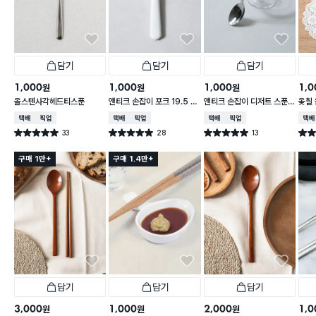
담기
담기
담기
1,000
1,000
1,000
1,0
원
원
원
올스텐사각헤드티스푼
앤티크 손잡이 포크 19.5 c
앤티크 손잡이 디저트 스푼 1
옻칠 
m
6 cm
cm
택배배송
매장픽업
택배배송
매장픽업
택배배송
매장픽업
택배
33
28
13
별점 5.0점
별점 5.0점
별점 5.0점
별점 
건 작성
건 작성
건 작성
구매 1만+
구매 1.4만+
담기
담기
담기
3,000
1,000
2,000
1,0
원
원
원