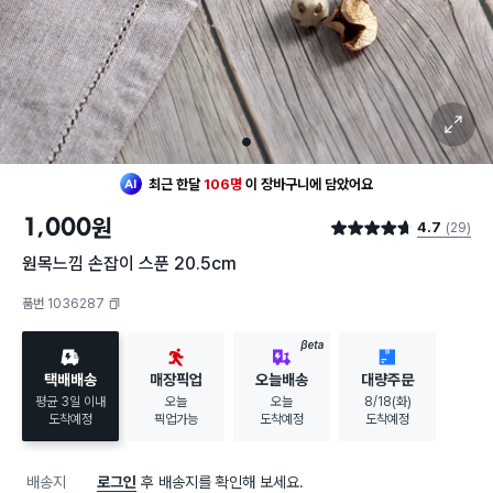
확대 보기
1
최근 한달
106명
이
장바구니에 담았어요
1,000
원
4.7
(29)
별점 4.7점
원목느낌 손잡이 스푼 20.5cm
품번 1036287
복사하기
BETA
택배배송
매장픽업
오늘배송
대량주문
평균 3일 이내
오늘
오늘
8/18(화)
도착예정
픽업가능
도착예정
도착예정
배송지
로그인
후 배송지를 확인해 보세요.