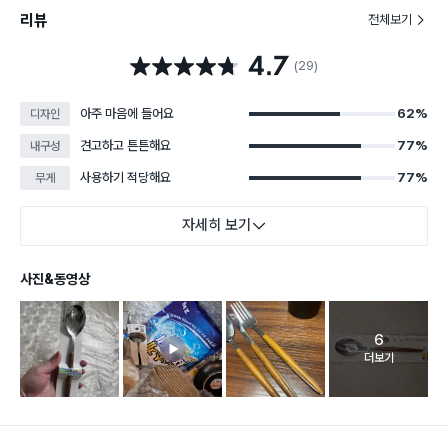
리뷰
전체보기
4.7
별점 4.7점
(29)
아주 마음에 들어요
62%
디자인
견고하고 튼튼해요
77%
내구성
사용하기 적당해요
77%
무게
자세히 보기
사진&동영상
6
고객 리뷰 
더보기