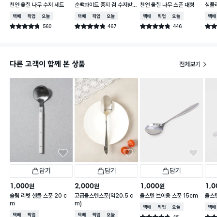
천연 옻칠 나무 수저 세트
순백화이트 종지 겸 수저받
천연 옻칠 나무 스푼 대형
심플
침
택배배송
매장픽업
오늘배송
택배배송
매장픽업
오늘배송
택배배송
매장픽업
오늘배송
택배
560
467
446
별점 4.8점
별점 4.8점
별점 4.8점
별점 
건 작성
건 작성
건 작성
다른 고객이 함께 본 상품
전체보기
담기
담기
담기
1,000
2,000
1,000
1,0
원
원
원
슬림 리벳 핸들 스푼 20 c
고급올스텐스푼(약20.5 c
올스텐 브이용 스푼 15cm
올스텐
m
m)
택배배송
매장픽업
오늘배송
택배
택배배송
매장픽업
택배배송
매장픽업
오늘배송
45