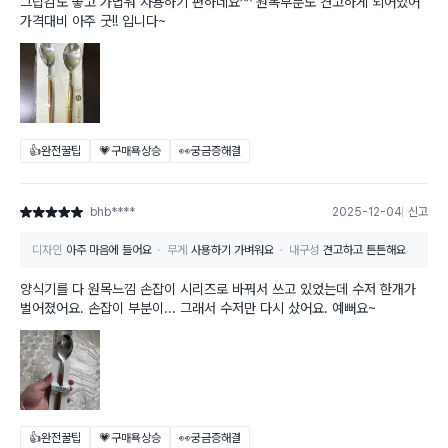
그립감도 좋고 가볍워 사용하기 편하네요^^ 원목부분도 견고하게 되어있어
가격대비 아주 굿!! 입니다~
👍완전꿀팁
💗구매욕상승
👀궁금증해결
bhb****
2025-12-04
신고
별점 5점
디자인
아주 마음에 들어요
무게
사용하기 가벼워요
내구성
견고하고 튼튼해요
양식기를 다 원목느낌 손잡이 시리즈로 바꿔서 쓰고 있었는데 수저 한개가
벌어졌어요. 손잡이 부분이... 그래서 수저만 다시 샀어요. 예뻐요~
👍완전꿀팁
💗구매욕상승
👀궁금증해결