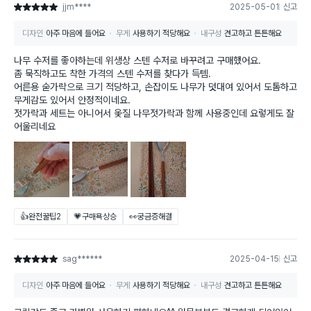
jjm****
2025-05-01
신고
별점 5점
디자인
아주 마음에 들어요
무게
사용하기 적당해요
내구성
견고하고 튼튼해요
나무 수저를 좋아하는데 위생상 스텐 수저로 바꾸려고 구매했어요.
좀 묵직하고도 착한 가격의 스텐 수저를 찾다가 득템.
어른용 숟가락으로 크기 적당하고, 손잡이도 나무가 덧대여 있어서 도톰하고
무게감도 있어서 안정적이네요.
젓가락과 세트는 아니어서 옻질 나무젓가락과 함께 사용중인데 요렇게도 잘
어울리네요
👍완전꿀팁
2
💗구매욕상승
👀궁금증해결
sag******
2025-04-15
신고
별점 5점
디자인
아주 마음에 들어요
무게
사용하기 적당해요
내구성
견고하고 튼튼해요