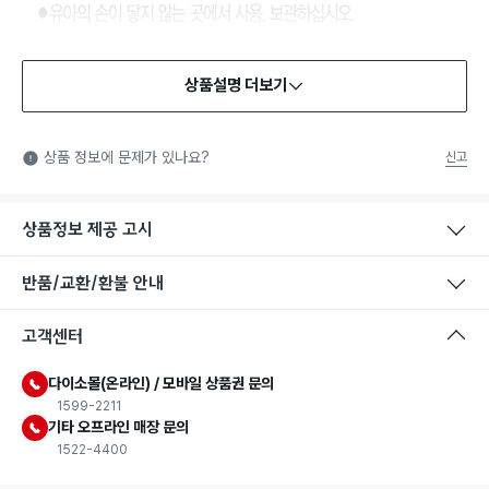
상품설명 더보기
식품용 기구
식품용 기구: 식품위생법에서 정한 규격에 따라 제조되어 식품 또
상품 정보에 문제가 있나요?
신고
는 식품첨가물에 사용할 수 있는 식품용기구라는 표시입니다.
상품정보 제공 고시
반품/교환/환불 안내
고객센터
다이소몰(온라인) / 모바일 상품권 문의
1599-2211
기타 오프라인 매장 문의
1522-4400