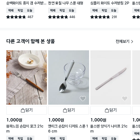
순백화이트 종지 겸 수저받
천연 옻칠 나무 스푼 대형
심플리 화이트 수저받침 2P
올스
침
택배배송
매장픽업
오늘배송
택배배송
매장픽업
오늘배송
택배배송
매장픽업
오늘배송
택배
467
446
291
별점 4.8점
별점 4.8점
별점 4.8점
별점 
건 작성
건 작성
건 작성
다른 고객이 함께 본 상품
전체보기
담기
담기
담기
1,000
1,000
1,000
1,0
원
원
원
원목느낌 손잡이 포크 21c
앤티크 손잡이 디저트 스푼 1
올스텐 양식기 나이프 21c
올스
m
6 cm
m
택배
택배배송
매장픽업
오늘배송
택배배송
매장픽업
택배배송
매장픽업
오늘배송