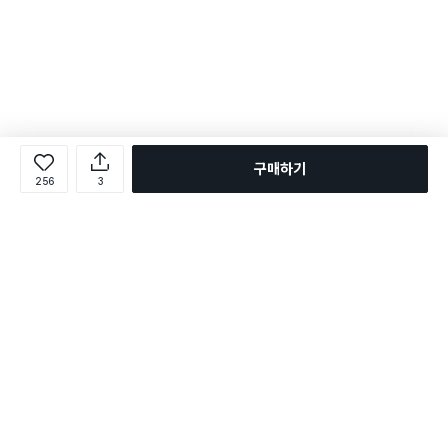
구매하기
256
3
로그인
온라인 다이소몰 1599-2211
온라인 다이소몰
다이소 매장 1522-4400
다이소 매장
평일 09:00 ~ 18:00
평일 09:00 ~ 18:00
주문조회
매장 상품 찾기
취소/교환/반품 신청
매장 위치 찾기
공지사항
1:1 문의
FAQ
고객센터