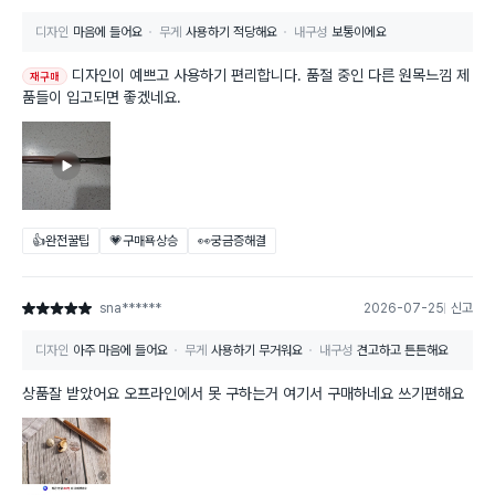
디자인
마음에 들어요
무게
사용하기 적당해요
내구성
보통이에요
디자인이 예쁘고 사용하기 편리합니다. 품절 중인 다른 원목느낌 제
재구매
품들이 입고되면 좋겠네요.
👍완전꿀팁
💗구매욕상승
👀궁금증해결
sna******
2026-07-25
신고
별점 5점
디자인
아주 마음에 들어요
무게
사용하기 무거워요
내구성
견고하고 튼튼해요
상품잘 받았어요 오프라인에서 못 구하는거 여기서 구매하네요 쓰기편해요