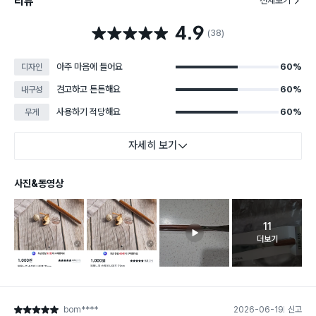
리뷰
전체보기
4.9
별점 4.9점
(38)
아주 마음에 들어요
60%
디자인
견고하고 튼튼해요
60%
내구성
사용하기 적당해요
60%
무게
자세히 보기
사진&동영상
11
고객 리뷰 
더보기
bom****
2026-06-19
신고
별점 5점