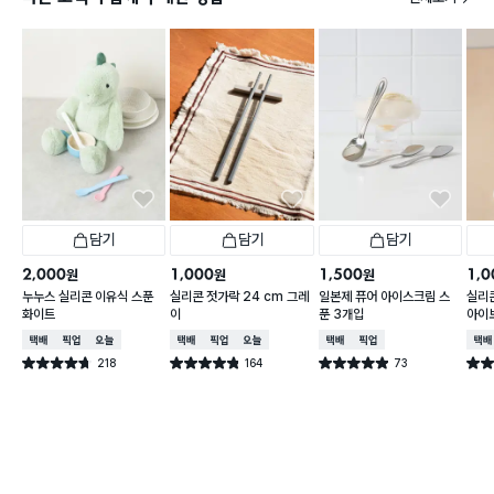
담기
담기
담기
2,000
1,000
1,500
1,0
원
원
원
누누스 실리콘 이유식 스푼
실리콘 젓가락 24 cm 그레
일본제 퓨어 아이스크림 스
실리콘
화이트
이
푼 3개입
아이
택배배송
매장픽업
오늘배송
택배배송
매장픽업
오늘배송
택배배송
매장픽업
택배
218
164
73
별점 4.7점
별점 4.8점
별점 4.9점
별점 
건 작성
건 작성
건 작성