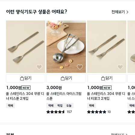
이런 양식기도구 상품은 어때요?
전체보기
담기
담기
담기
1,000
3,000
1,000
1,0
원
원
원
NEW
NEW
올 스테인리스 304 무광 디
올 스테인리스 아이스크림
올 스테인리스 304 무광 디
올 스
너 티스푼 2개입
스푼
너 티포크 2개입
너 스
택배배송
택배배송
매장픽업
오늘배송
택배배송
택배
157
10
별점 4.6점
별점 4.9점
별점 
건 작성
건 작성