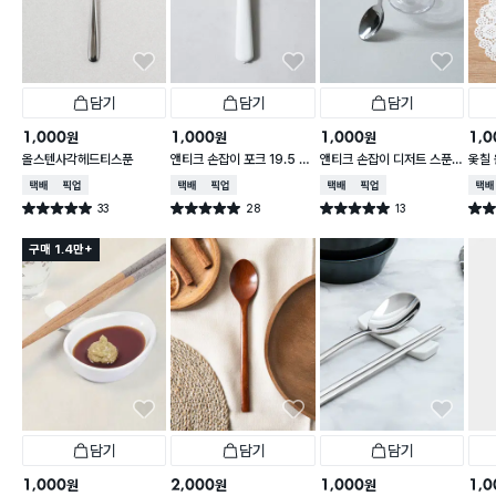
담기
담기
담기
1,000
1,000
1,000
1,0
원
원
원
올스텐사각헤드티스푼
앤티크 손잡이 포크 19.5 c
앤티크 손잡이 디저트 스푼 1
옻칠 
m
6 cm
cm
택배배송
매장픽업
택배배송
매장픽업
택배배송
매장픽업
택배
33
28
13
별점 5.0점
별점 5.0점
별점 5.0점
별점 
건 작성
건 작성
건 작성
구매 1.4만+
담기
담기
담기
1,000
2,000
1,000
1,0
원
원
원