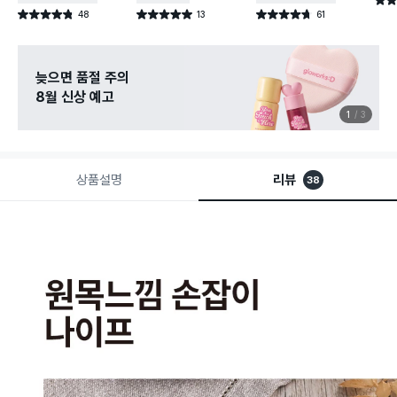
별점 
48
13
61
별점 4.8점
별점 5.0점
별점 4.7점
건 작성
건 작성
건 작성
늦으면 품절 주의
8월 신상 예고
1
3
상품설명
리뷰
38