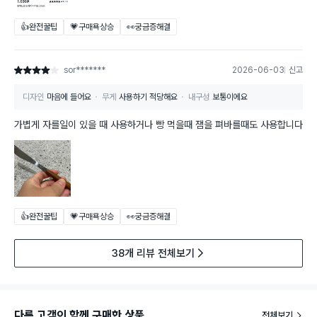
👍완전꿀팁
💗구매욕상승
👀궁금증해결
sor*******
2026-06-03
신고
별점 4점
디자인
마음에 들어요
무게
사용하기 적당해요
내구성
보통이에요
가볍게 자를일이 있을 때 사용하거나 빵 먹을때 잼을 펴바를때도 사용합니다
👍완전꿀팁
💗구매욕상승
👀궁금증해결
38개 리뷰 전체보기
다른 고객이 함께 구매한 상품
전체보기