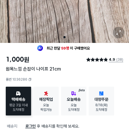
확대 보기
1
최근 한달
59명
이
구매했어요
30대 여성
이 가장 많이
찜했어요
1,000
원
4.9
(38)
최근 한달
59명
이
구매했어요
별점 4.9점
30대 여성
이 가장 많이
찜했어요
원목느낌 손잡이 나이프 21cm
품번 1036286
복사하기
BETA
택배배송
매장픽업
오늘배송
대량주문
평균 3일 이내
오늘
오늘
8/18(화)
도착예정
픽업가능
도착예정
도착예정
배송지
로그인
후 배송지를 확인해 보세요.