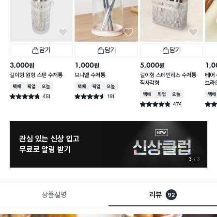
담기
담기
담기
3,000
1,000
5,000
1,0
원
원
원
걸이형 원형 스텐 수저통
브니엘 수저통
걸이형 스테인리스 수저통
베어 
직사각형
브라
택배배송
매장픽업
오늘배송
택배배송
매장픽업
오늘배송
택배배송
매장픽업
오늘배송
택배
451
191
별점 4.8점
별점 4.6점
건 작성
건 작성
474
별점 4.8점
별점 
건 작성
관심 있는 신상 입고
무료로 알림 받기
3
3
상품설명
리뷰
92