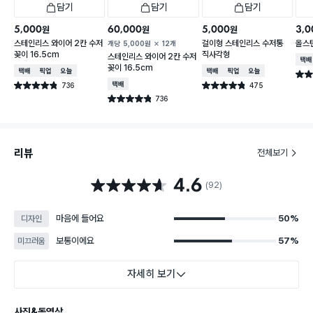
담기
담기
담기
5,000
60,000
5,000
3,0
원
원
원
스테인리스 와이어 2칸 수저
걸이형 스테인리스 수저통
올스
개당
5,000
원
12개
꽂이 16.5cm
직사각형
스테인리스 와이어 2칸 수저
택배
꽂이 16.5cm
택배배송
매장픽업
오늘배송
택배배송
매장픽업
오늘배송
별점 
736
택배배송
475
별점 4.8점
별점 4.8점
건 작성
건 작성
736
별점 4.8점
건 작성
리뷰
전체보기
4.6
별점 4.6점
(92)
마음에 들어요
50%
디자인
보통이에요
57%
미끄러움
자세히 보기
사진&동영상