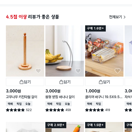
4.5점 이상
리뷰가 좋은 상품
전체보기
구매 1.6만+
담기
담기
담기
3,000
3,000
1,000
3,0
원
원
원
고무나무 키친타월 걸이
원형 받침 바나나 걸이
클리어 바구니 19.5X9.5X
자석 
6.2cm
택배배송
매장픽업
오늘배송
택배배송
매장픽업
오늘배송
택배배송
매장픽업
택배
522
459
419
별점 4.9점
별점 4.9점
별점 4.9점
별점 
건 작성
건 작성
건 작성
구매 2.9만+
구매 1.5만+
구매