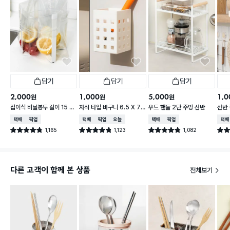
담기
담기
담기
2,000
1,000
5,000
1,0
원
원
원
접이식 비닐봉투 걸이 15 X
자석 타입 바구니 6.5 X 7.
우드 핸들 2단 주방 선반
선반 
16.5 cm
5 X 10 cm
택배배송
매장픽업
택배배송
매장픽업
오늘배송
택배배송
매장픽업
택배
1,165
1,123
1,082
별점 4.8점
별점 4.8점
별점 4.8점
별점 
건 작성
건 작성
건 작성
다른 고객이 함께 본 상품
전체보기