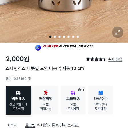
확대 보기
1
2
3
4
5
6
7
최근 한달
103명
이
구매했어요
20대 여성
이 가장 많이
구매했어요
2,000
원
4.6
(92)
최근 한달
103명
이
구매했어요
별점 4.6점
20대 여성
이 가장 많이
구매했어요
스테인리스 나뭇잎 모양 타공 수저통 10 cm
품번 1036169
복사하기
BETA
택배배송
매장픽업
오늘배송
대량주문
평균 3일 이내
오늘
오늘
8/18(화)
도착예정
픽업가능
도착예정
도착예정
배송지
로그인
후 배송지를 확인해 보세요.