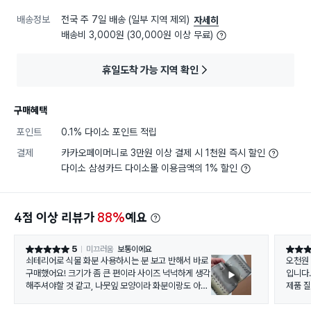
배송정보
전국 주 7일 배송 (일부 지역 제외)
자세히
배송비 3,000원 (30,000원 이상 무료)
휴일도착 가능 지역 확인
구매혜택
포인트
0.1% 다이소 포인트 적립
결제
카카오페이머니로 3만원 이상 결제 시 1천원 즉시 할인
다이소 삼성카드 다이소몰 이용금액의 1% 할인
4점 이상 리뷰가
88%
예요
5
미끄러움
보통이에요
별점 5점
별점 5
쇠테리어로 식물 화분 사용하시는 분 보고 반해서 바로
오천원
구매했어요! 크기가 좀 큰 편이라 사이즈 넉넉하게 생각
입니다
해주셔야할 것 같고, 나뭇잎 모양이라 화분이랑도 아주
제품 
잘 어울리네요!
요