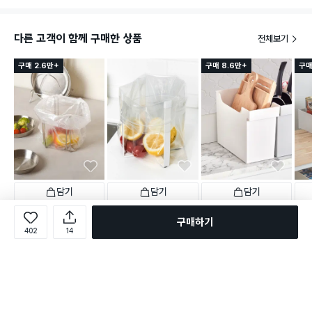
다른 고객이 함께 구매한 상품
전체보기
구매 2.6만+
구매 8.6만+
구매
담기
담기
담기
2,000
2,000
3,000
2,0
원
원
원
구매하기
스테인리스 비닐봉지 스탠드
접이식 비닐봉투 걸이 15 X
팬트리 수납 바구니 3호
심플
402
14
16.5 cm
5*7.
택배배송
오늘배송
택배배송
매장픽업
택배배송
매장픽업
택배
2,137
2,123
별점 4.8점
별점 4.8점
건 작성
건 작성
1,165
별점 4.8점
별점 
69명 담는 중
건 작성