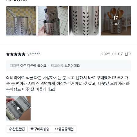
17
고객 리뷰 
더보기
yer****
2025-01-07
신고
별점 5점
디자인
아주 마음에 들어요
미끄러움
보통이에요
쇠테리어로 식물 화분 사용하시는 분 보고 반해서 바로 구매했어요! 크기가
좀 큰 편이라 사이즈 넉넉하게 생각해주셔야할 것 같고, 나뭇잎 모양이라 화
분이랑도 아주 잘 어울리네요!
👍완전꿀팁
💗구매욕상승
👀궁금증해결