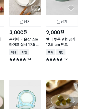
담기
담기
담기
바구니
장바구니
장바구니
장
원
원
원
3,000
2,000
1,000
늬
본차이나 은장 스트
컬러 투톤 V형 공기
심플 화이트 종지
라이프 접시 17.5 c
12.5 cm 민트
cm
m
택배배송
매장픽업
택배배송
매장픽업
택배배송
매장픽업
14
12
12
별점 5.0점
별점 5.0점
별점 5.0점
건 작성
건 작성
건 작