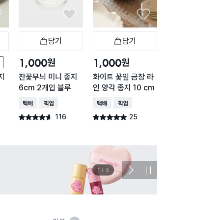
담기
담기
담기
바구니
장바구니
장바구니
장
원
원
원
1,000
1,000
1,000
지
잔꽃무늬 미니 종지
화이트 꽃잎 금장 라
화이트 양각 일자
6cm 2개입 블루
인 양각 종지 10 cm
종지 8 cm
택배배송
매장픽업
택배배송
매장픽업
택배배송
매장픽업
116
25
66
별점 4.6점
별점 5.0점
별점 4.8점
건 작성
건 작성
건 작
이벤트
관심 
2
/
3
다
정
음
지
슬
라
이
드