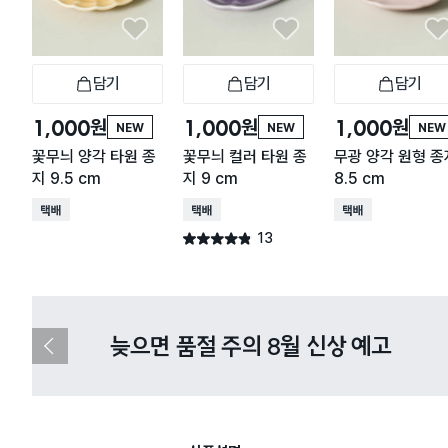
담기
담기
담기
장바구니
장바구니
장
원
원
원
1,000
1,000
1,000
NEW
NEW
NEW
꽃무늬 양각 타원 종
꽃무늬 컬러 타원 종
무광 양각 원형 종
지 9.5 cm
지 9 cm
8.5 cm
택배배송
택배배송
택배배송
13
별점 4.8점
건 작성
다이소X카카오페이 8월 결제 혜택 
이
전
슬
라
이
드