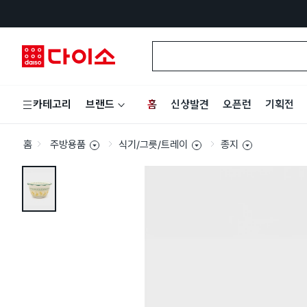
홈
신상발견
오픈런
기획전
카테고리
브랜드
홈
주방용품
식기/그릇/트레이
종지