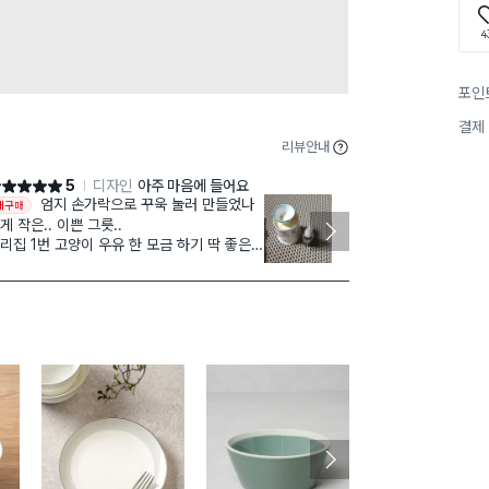
4
포인
결제
리뷰안내
5
디자인
아주 마음에 들어요
점 5점
별점 5점
엄지 손가락으로 꾸욱 눌러 만들었나
매장갔다가 너
재구매
다이소몰에서 
게 작은.. 이쁜 그릇..
어요
리집 1번 고양이 우유 한 모금 하기 딱 좋은
종지라서 소주
이즈..ㅋ
쓰려구요