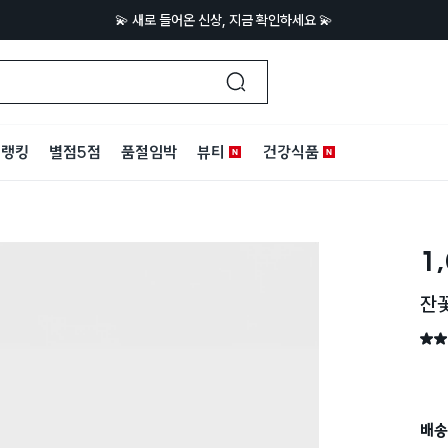
💫 새로 들어온 신상, 지금 확인하세요 💫
랭킹
별점5점
품절임박
뷰티
건강식품
1
잔꽃
별점 
배송