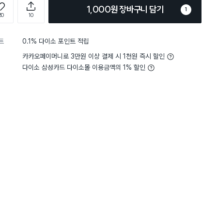
1,000원 장바구니 담기
1
30
10
트
0.1% 다이소 포인트 적립
카카오페이머니로 3만원 이상 결제 시 1천원 즉시 할인
다이소 삼성카드 다이소몰 이용금액의 1% 할인
5
디자인
아주 마음에 들어요
5
디자인
별점 5점
무 귀여워서 사고싶었는데
제가 미니미니한 걸 좋아하
주문할 때 가격맞추려고 담아뒀
쏙 든 제품이예요.
실제 사용하는 용도보단 장
잔보다 작은 사이즈고 찻잔으로
듯하지만 소꿉장난하는 기
^