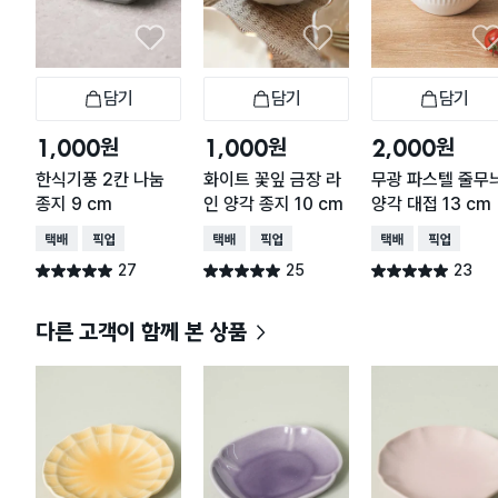
담기
담기
담기
장바구니
장바구니
장
원
원
원
1,000
1,000
2,000
한식기풍 2칸 나눔
화이트 꽃잎 금장 라
무광 파스텔 줄무
종지 9 cm
인 양각 종지 10 cm
양각 대접 13 cm
택배배송
매장픽업
택배배송
매장픽업
택배배송
매장픽업
27
25
23
별점 5.0점
별점 5.0점
별점 5.0점
건 작성
건 작성
건 작성
다른 고객이 함께 본 상품