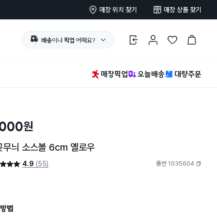
매장 위치 찾기
매장 상품 찾기
배송
이나
픽업
어때요?
로그인
마이페이지
찜 한 상품
장바구니
매장픽업
오늘배송
대량주문
,000
원
무늬 소스볼 6cm 옐로우
4.9
(55)
품번 1035604
4.9점
복사하기
방법