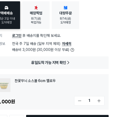
택배배송
매장픽업
대량주문
평균 3일 이내
8/7(금)
8/14(금)
도착예정
픽업가능
도착예정
지
로그인
후 배송지를 확인해 보세요.
정보
전국 주 7일 배송 (일부 지역 제외)
자세히
배송비 3,000원 (30,000원 이상 무료)
휴일도착 가능 지역 확인
잔꽃무늬 소스볼 6cm 옐로우
,000
원
개수 감소
개수 증가