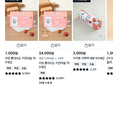
24개
담기
담기
담기
1,000
24,000
3,000
1,0
원
원
원
리빙 뽑아쓰는 키친타월 15
이지엔 지퍼백 대형 60매입
[약 
개당
1,000
원
24개
0매입
블러 
리빙 뽑아쓰는 키친타월 15
택배배송
매장픽업
오늘배송
X 2
0매입
택배배송
매장픽업
오늘배송
택배
2,301
별점 4.8점
건 작성
9,999+
택배배송
별점 4.9점
별점 
건 작성
9,999+
별점 4.9점
건 작성
34명 구매 중