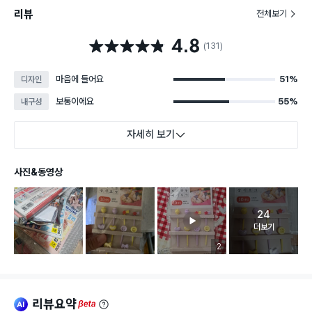
리뷰
전체보기
4.8
별점 4.8점
(131)
마음에 들어요
51%
디자인
보통이에요
55%
내구성
자세히 보기
사진&동영상
24
고객 리뷰 
더보기
리뷰 이미지 등록 개수
2
리뷰요약
ai
beta