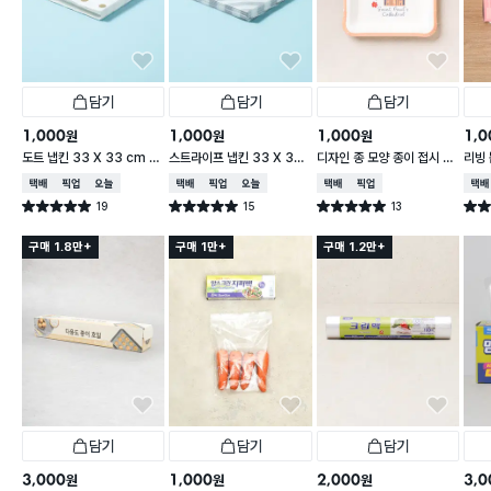
담기
담기
담기
1,000
1,000
1,000
1,0
원
원
원
도트 냅킨 33 X 33 cm 1
스트라이프 냅킨 33 X 33
디자인 종 모양 종이 접시 18
리빙 
5매입
cm 15매입
cm 10개입
0매
택배배송
매장픽업
오늘배송
택배배송
매장픽업
오늘배송
택배배송
매장픽업
택배
19
15
13
별점 5.0점
별점 5.0점
별점 5.0점
별점 
건 작성
건 작성
건 작성
구매 1.8만+
구매 1만+
구매 1.2만+
담기
담기
담기
3,000
1,000
2,000
3,0
원
원
원