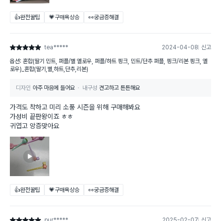
👍완전꿀팁
💗구매욕상승
👀궁금증해결
tea*****
2024-04-08
신고
별점 5점
옵션: 혼합(딸기 민트, 퍼플/별 옐로우, 퍼플/하트 핑크, 민트/단추 퍼플, 핑크/리본 핑크, 옐
로우)_혼합(딸기,별,하트,단추,리본)
디자인
아주 마음에 들어요
내구성
견고하고 튼튼해요
가격도 착하고 미리 소풍 시즌을 위해 구매해봐요
가성비 끝판왕이죠 ㅎㅎ
귀엽고 앙증맞아요
👍완전꿀팁
💗구매욕상승
👀궁금증해결
pur*****
2025-02-07
신고
별점 5점