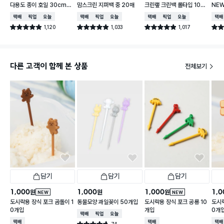
다용도 종이 호일 30cmX
맘스크린 지퍼백 중 20매
크린랲 크린백 롤타입 100
NE
30m
매 30X40 cm
40
택배배송
매장픽업
오늘배송
택배배송
매장픽업
오늘배송
택배배송
매장픽업
오늘배송
택배
1,120
1,033
1,017
별점 4.9점
별점 4.9점
별점 4.9점
별점 
건 작성
건 작성
건 작성
다른 고객이 함께 본 상품
전체보기
담기
담기
담기
1,000
1,000
1,000
1,0
원
원
원
NEW
NEW
도시락용 장식 포크 곰돌이 1
동물모양 과일꽂이 50개입
도시락용 장식 포크 공룡 10
도시락
0개입
개입
0개
택배배송
매장픽업
오늘배송
택배배송
택배배송
택배
74