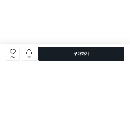
구매하기
757
12
로그인
온라인 다이소몰 1599-2211
온라인 다이소몰
다이소 매장 1522-4400
다이소 매장
평일 09:00 ~ 18:00
평일 09:00 ~ 18:00
주문조회
매장 상품 찾기
취소/교환/반품 신청
매장 위치 찾기
공지사항
1:1 문의