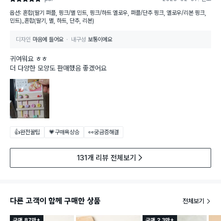
옵션: 혼합(딸기 퍼플, 핑크/별 민트, 핑크/하트 옐로우, 퍼플/단추 핑크, 옐로우/리본 핑크,
민트)_혼합(딸기, 별, 하트, 단추, 리본)
디자인
마음에 들어요
내구성
보통이에요
귀여워요 ㅎㅎ
더 다양한 모양도 판매했음 좋겠어요
👍완전꿀팁
💗구매욕상승
👀궁금증해결
131개 리뷰 전체보기
다른 고객이 함께 구매한 상품
전체보기
구매 87만+
구매 2.3만+