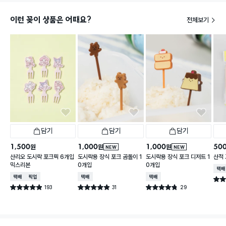
이런 꽂이 상품은 어때요?
전체보기
담기
담기
담기
1,500
1,000
1,000
50
원
원
원
NEW
NEW
산리오 도시락 포크픽 6개입
도시락용 장식 포크 곰돌이 1
도시락용 장식 포크 디저트 1
산적 
믹스리본
0개입
0개입
택배
택배배송
매장픽업
택배배송
택배배송
별점 
193
31
29
별점 4.9점
별점 4.9점
별점 4.8점
건 작성
건 작성
건 작성