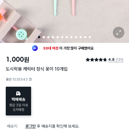
확대 보기
1
2
3
4
5
6
7
8
9
10
11
12
최근 한달
121명
이
장바구니에 담았어요
30대 여성
이 가장 많이
구매했어요
1,000
원
4.8
(131)
최근 한달
121명
이
장바구니에 담았어요
별점 4.8점
30대 여성
이 가장 많이
구매했어요
도시락용 캐릭터 장식 꽂이 10개입
품번 1035543
복사하기
택배배송
평균 3일 이내
도착예정
배송지
로그인
후 배송지를 확인해 보세요.