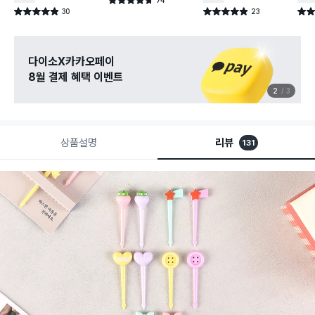
별점 4.7점
건 작성
30
23
별점 4.9점
별점 4.9점
별점 
건 작성
건 작성
관심 있는 신상 입고
무료로 알림 받기
3
3
상품설명
리뷰
131