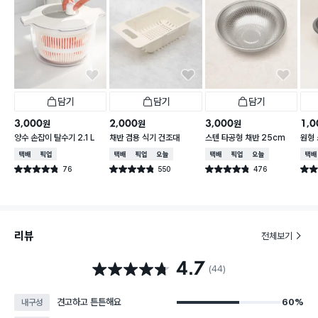
담기
담기
담기
3,000
2,000
3,000
1,0
원
원
원
양수 손잡이 탈수기 2.1 L
채반 겸용 식기 건조대
스텐 타공형 채반 25cm
원형 
택배배송
매장픽업
택배배송
매장픽업
오늘배송
택배배송
매장픽업
오늘배송
택배
76
550
476
별점 4.8점
별점 4.8점
별점 4.8점
별점 
건 작성
건 작성
건 작성
리뷰
전체보기
4.7
별점 4.7점
(44)
견고하고 튼튼해요
60%
내구성