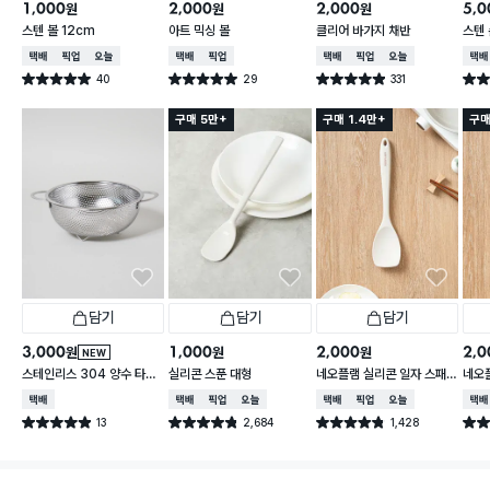
1,000
2,000
2,000
5,0
원
원
원
스텐 볼 12cm
아트 믹싱 볼
클리어 바가지 채반
스텐 
택배배송
매장픽업
오늘배송
택배배송
매장픽업
택배배송
매장픽업
오늘배송
택배
40
29
331
별점 5.0점
별점 5.0점
별점 4.9점
별점 
건 작성
건 작성
건 작성
구매 5만+
구매 1.4만+
구매
담기
담기
담기
3,000
1,000
2,000
2,0
원
원
원
NEW
스테인리스 304 양수 타공
실리콘 스푼 대형
네오플램 실리콘 일자 스패
네오
채반 19 cm
츌러
택배배송
택배배송
매장픽업
오늘배송
택배배송
매장픽업
오늘배송
택배
13
2,684
1,428
별점 4.9점
별점 4.8점
별점 4.8점
별점 
건 작성
건 작성
건 작성