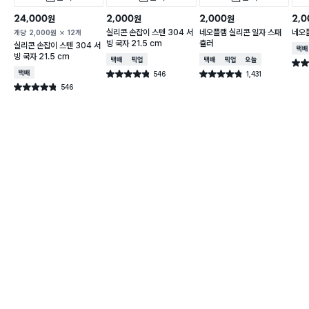
24,000
2,000
2,000
2,0
원
원
원
실리콘 손잡이 스텐 304 서
네오플램 실리콘 일자 스패
네오
개당
2,000
원
12개
빙 국자 21.5 cm
츌러
실리콘 손잡이 스텐 304 서
택배
빙 국자 21.5 cm
택배배송
매장픽업
택배배송
매장픽업
오늘배송
별점 
택배배송
546
1,431
별점 4.8점
별점 4.8점
건 작성
건 작성
546
별점 4.8점
건 작성