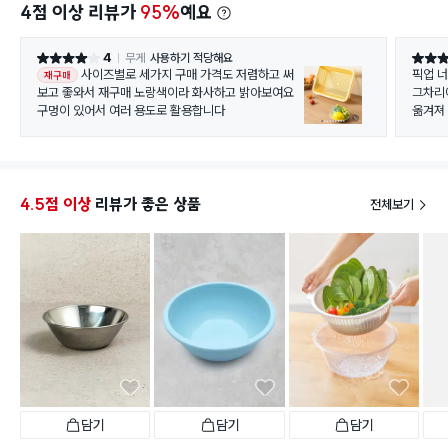
4점 이상 리뷰가
95%
예요
4
무게
사용하기 적당해요
별점 4점
별점 5
사이즈별로 세가지 구매 가격도 저렴하고 써
픽업 
재구매
보고 좋와서 재구매 노랑색이라 화사하고 밝아보여요
그차리
구멍이 있어서 여러 용도로 활용합니다
옮겨져
포장하
바로 
4.5점 이상
리뷰가 좋은 상품
전체보기
담기
담기
담기