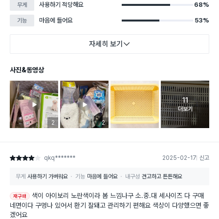
사용하기 적당해요
68%
무게
마음에 들어요
53%
기능
자세히 보기
사진&동영상
11
고객 리뷰 
더보기
리뷰 이미지 등록 개수
2
리뷰 이미지 등록 개수
2
qkq*******
2025-02-17
신고
별점 4점
무게
사용하기 가벼워요
기능
마음에 들어요
내구성
견고하고 튼튼해요
색이 아이보리 노란색이라 봄 느낌나구 소.중.대 세사이즈 다 구매
재구매
네면이다 구멍나 있어서 환기 잘돼고 관리하기 편해요 색상이 다양했으면 좋
겠어요