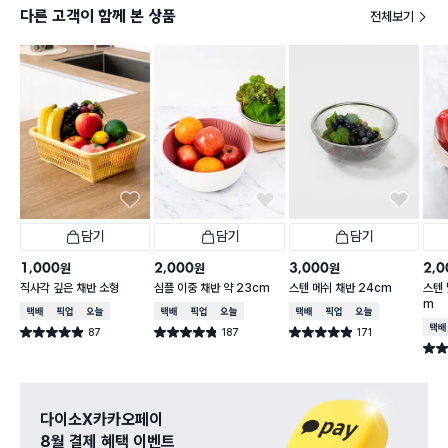
다른 고객이 함께 본 상품
전체보기
담기
담기
담기
1,000
2,000
3,000
2,0
원
원
원
직사각 깊은 채반 소형
심플 이중 채반 약 23cm
스텐 메쉬 채반 24cm
스텐 
m
택배배송
매장픽업
오늘배송
택배배송
매장픽업
오늘배송
택배배송
매장픽업
오늘배송
택배
87
187
171
별점 4.9점
별점 4.8점
별점 4.9점
건 작성
건 작성
건 작성
별점 
다이소X카카오페이
8월 결제 혜택 이벤트