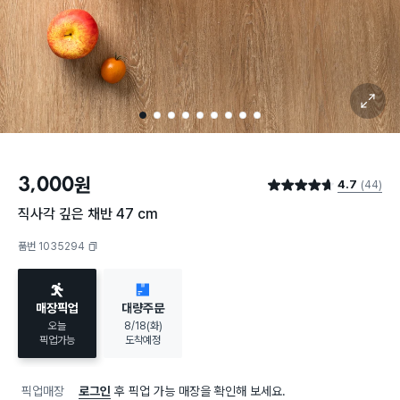
확대 보기
1
2
3
4
5
6
7
8
9
3,000
원
4.7
(44)
별점 4.7점
직사각 깊은 채반 47 cm
품번 1035294
복사하기
매장픽업
대량주문
오늘
8/18(화)
픽업가능
도착예정
픽업매장
로그인
후 픽업 가능 매장을 확인해 보세요.