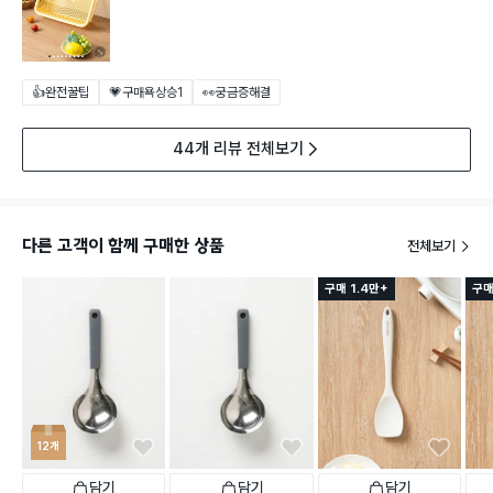
👍완전꿀팁
💗구매욕상승
1
👀궁금증해결
44개 리뷰 전체보기
다른 고객이 함께 구매한 상품
전체보기
구매 1.4만+
구매
12개
담기
담기
담기