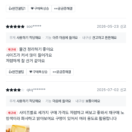
👍완전꿀팁
1
💗구매욕상승
👀궁금증해결
soo*****
2026-05-23
신고
별점 5점
무게
사용하기 적당해요
기능
아주 마음에 들어요
내구성
견고하고 튼튼해요
물건 정리하기 좋아요
재구매
사이즈가 커서 많이 들어가요
저렴하게 잘 산거 같아요
👍완전꿀팁
💗구매욕상승
👀궁금증해결
qkq*******
2025-07-02
신고
별점 4점
무게
사용하기 적당해요
기능
마음에 들어요
내구성
보통이에요
사이즈별로 세가지 구매 가격도 저렴하고 써보고 좋와서 재구매 노
재구매
랑색이라 화사하고 밝아보여요 구멍이 있어서 여러 용도로 활용합니다