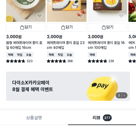
담기
담기
담기
3,000
2,000
3,000
5,0
원
원
원
원형 에어프라이어 종이 호
에어프라이어 종이 호일 23
에어프라이어 종이 호일 16
에어 
일 60매입 16cm
cm 40매입
cm 100매입
cm 
택배배송
매장픽업
오늘배송
택배배송
매장픽업
오늘배송
택배배송
택배
520
368
239
별점 4.8점
별점 4.8점
별점 4.9점
별점 
건 작성
건 작성
건 작성
다이소X카카오페이
8월 결제 혜택 이벤트
3
4
상품설명
리뷰
277