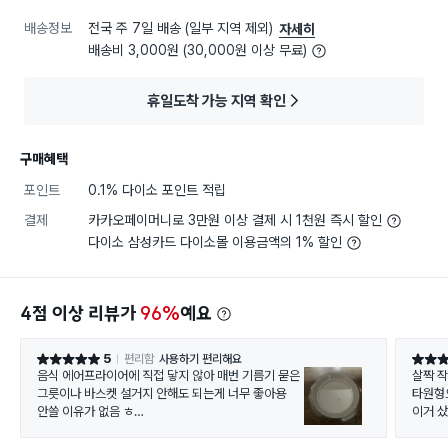
배송정보
전국 주 7일 배송 (일부 지역 제외)
자세히
배송비 3,000원 (30,000원 이상 무료)
휴일도착 가능 지역 확인
구매혜택
포인트
0.1% 다이소 포인트 적립
결제
카카오페이머니로 3만원 이상 결제 시 1천원 즉시 할인
다이소 삼성카드 다이소몰 이용금액의 1% 할인
4점 이상 리뷰가
96%
예요
5
편리함
사용하기 편리해요
별점 5점
별점 5
음식 에어프라이어에 직접 닿지 않아 매번 기름기 묻은
살짝 
그릇이나 바스켓 설거지 안해도 되는게 너무 좋아용
타원형
안쓸 이유가 없음 ㅎ
이거 
울집 바스켓에 딱 맞는 사이즈이고, 타사 대비 높이도
맘에들
높게 올라와서 좋아요😃