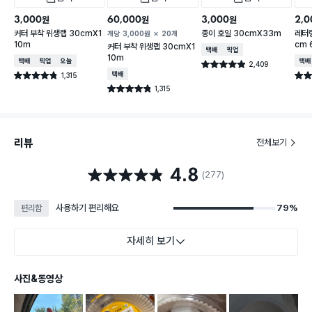
3,000
60,000
3,000
2,0
원
원
원
커터 부착 위생랩 30cmX1
종이 호일 30cmX33m
레터링
개당
3,000
원
20개
10m
cm 
커터 부착 위생랩 30cmX1
택배배송
매장픽업
10m
택배배송
매장픽업
오늘배송
택배
2,409
별점 4.9점
건 작성
1,315
택배배송
별점 4.8점
별점 
건 작성
1,315
별점 4.8점
건 작성
리뷰
전체보기
4.8
별점 4.8점
(277)
사용하기 편리해요
79%
편리함
자세히 보기
사진&동영상