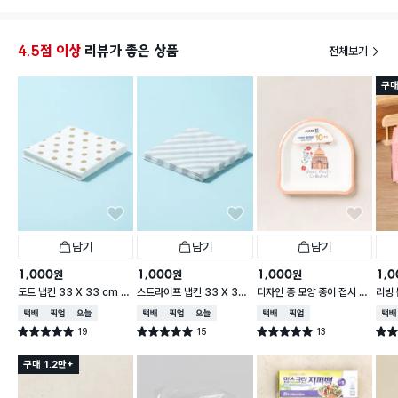
4.5점 이상
리뷰가 좋은 상품
전체보기
구매
담기
담기
담기
1,000
1,000
1,000
1,0
원
원
원
도트 냅킨 33 X 33 cm 1
스트라이프 냅킨 33 X 33
디자인 종 모양 종이 접시 18
리빙 
5매입
cm 15매입
cm 10개입
0매
택배배송
매장픽업
오늘배송
택배배송
매장픽업
오늘배송
택배배송
매장픽업
택배
19
15
13
별점 5.0점
별점 5.0점
별점 5.0점
별점 
건 작성
건 작성
건 작성
구매 1.2만+