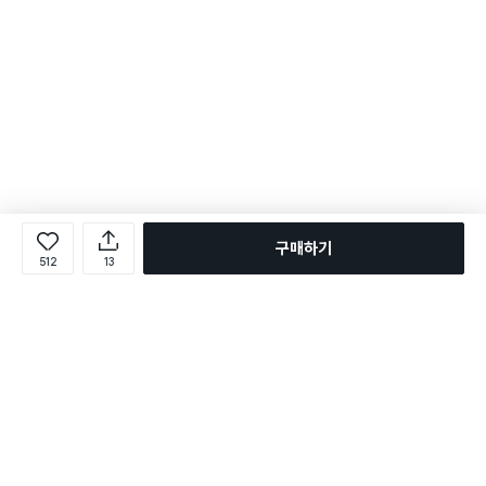
구매하기
512
13
로그인
온라인 다이소몰 1599-2211
온라인 다이소몰
다이소 매장 1522-4400
다이소 매장
평일 09:00 ~ 18:00
평일 09:00 ~ 18:00
주문조회
매장 상품 찾기
취소/교환/반품 신청
매장 위치 찾기