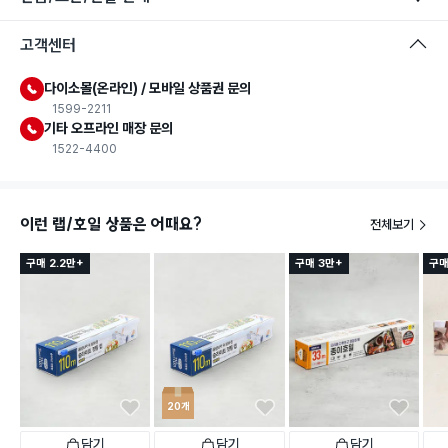
고객센터
다이소몰(온라인) / 모바일 상품권 문의
1599-2211
기타 오프라인 매장 문의
1522-4400
이런 랩/호일 상품은 어때요?
전체보기
구매 2.2만+
구매 3만+
구매
20개
담기
담기
담기