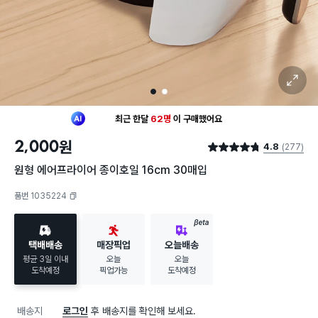
확대 보기
1
2
최근 한달
62명
이
구매했어요
30대 여성
이 가장 많이
장바구니에 담았어요
2,000
원
4.8
(277)
최근 한달
62명
이
구매했어요
별점 4.8점
30대 여성
이 가장 많이
장바구니에 담았어요
원형 에어프라이어 종이호일 16cm 30매입
품번 1035224
복사하기
BETA
택배배송
매장픽업
오늘배송
평균 3일 이내
오늘
오늘
도착예정
픽업가능
도착예정
배송지
로그인
후 배송지를 확인해 보세요.