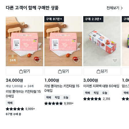
다른 고객이 함께 구매한 상품
전체보기
구매 87만+
구매 2.3만+
구매
24개
담기
담기
담기
24,000
1,000
3,000
1,0
원
원
원
리빙 뽑아쓰는 키친타월 15
이지엔 지퍼백 대형 60매입
맘스
개당
1,000
원
24개
0매입
리빙 뽑아쓰는 키친타월 15
택배배송
매장픽업
오늘배송
택배
0매입
택배배송
매장픽업
오늘배송
2,316
별점 4.8점
별점 
건 작성
택배배송
9,999+
별점 4.9점
건 작성
9,999+
별점 4.9점
건 작성
67명 구매 중