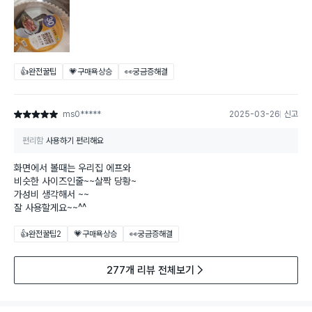
👍완전꿀팁
💗구매욕상승
👀궁금증해결
ms0*****
2025-03-26
신고
별점 5점
편리함
사용하기 편리해요
화면에서 볼때는 우리집 에프와
비슷한 사이즈인줄~~살짝 당황~
가성비 생각해서 ~~
잘 사용할게요~~^^
👍완전꿀팁
2
💗구매욕상승
👀궁금증해결
277개 리뷰 전체보기