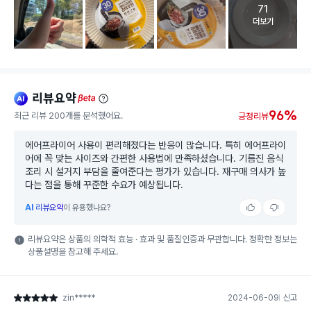
71
고객 리뷰 
더보기
리뷰요약
ai
beta
96%
최근 리뷰 200개를 분석했어요.
긍정리뷰
에어프라이어 사용이 편리해졌다는 반응이 많습니다. 특히 에어프라이
어에 꼭 맞는 사이즈와 간편한 사용법에 만족하셨습니다. 기름진 음식
조리 시 설거지 부담을 줄여준다는 평가가 있습니다. 재구매 의사가 높
다는 점을 통해 꾸준한 수요가 예상됩니다.
AI
리뷰요약
이 유용했나요?
리뷰요약은 상품의 의학적 효능 · 효과 및 품질인증과 무관합니다. 정확한 정보는
상품설명을 참고해 주세요.
zin*****
2024-06-09
신고
별점 5점