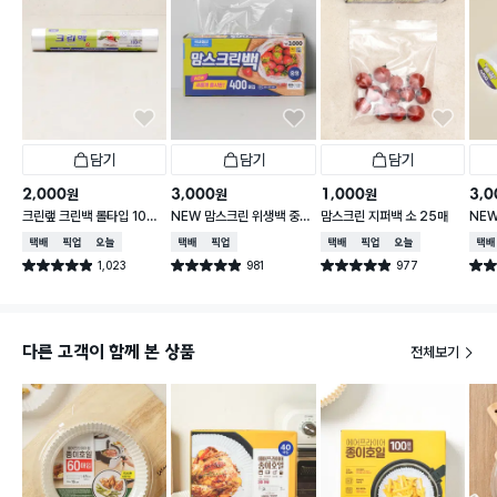
담기
담기
담기
2,000
3,000
1,000
3,0
원
원
원
크린랲 크린백 롤타입 100
NEW 맘스크린 위생백 중형
맘스크린 지퍼백 소 25매
NEW
매 30X40 cm
400매입
50
택배배송
매장픽업
오늘배송
택배배송
매장픽업
택배배송
매장픽업
오늘배송
택배
1,023
981
977
별점 4.9점
별점 4.9점
별점 4.9점
별점 
건 작성
건 작성
건 작성
다른 고객이 함께 본 상품
전체보기