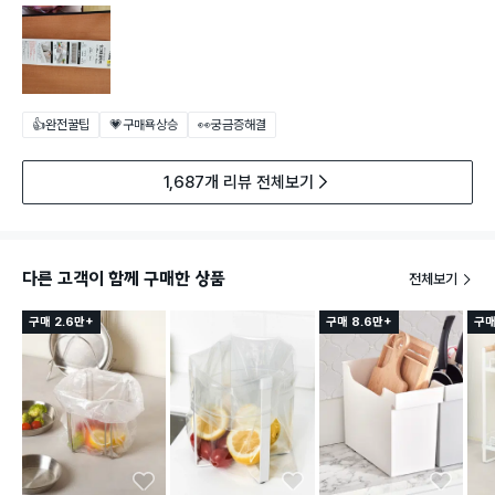
👍완전꿀팁
💗구매욕상승
👀궁금증해결
1,687개 리뷰 전체보기
다른 고객이 함께 구매한 상품
전체보기
구매 2.6만+
구매 8.6만+
구매