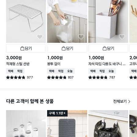
담기
담기
담기
3,000
1,000
1,000
2,0
원
원
원
적재형 스틸 선반
봉투 걸이
자석 타입 다용도 바구니 소
고무
형
택배배송
매장픽업
택배배송
매장픽업
오늘배송
택배배송
매장픽업
오늘배송
택배
977
807
787
별점 4.8점
별점 4.8점
별점 4.8점
별점 
건 작성
건 작성
건 작성
다른 고객이 함께 본 상품
전체보기
구매 1.1만+