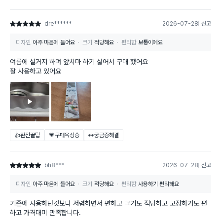
dre******
2026-07-28
신고
별점 5점
디자인
아주 마음에 들어요
크기
적당해요
편리함
보통이에요
여름에 설거지 하며 앞치마 하기 싫어서 구매 했어요
잘 사용하고 있어요
👍완전꿀팁
💗구매욕상승
👀궁금증해결
bh8***
2026-07-28
신고
별점 5점
디자인
아주 마음에 들어요
크기
적당해요
편리함
사용하기 편리해요
기존에 사용하던것보다 저렴하면서 편하고 크기도 적당하고 고정하기도 편
하고 가격대미 만족합니다.