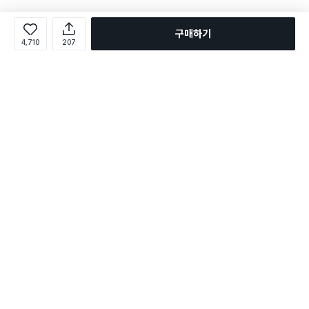
구매하기
4,710
207
로그인
온라인 다이소몰 1599-2211
온라인 다이소몰
다이소 매장 1522-4400
다이소 매장
평일 09:00 ~ 18:00
평일 09:00 ~ 18:00
주문조회
매장 상품 찾기
취소/교환/반품 신청
매장 위치 찾기
공지사항
1:1 문의
FAQ
고객센터
1:1 문의
제휴문의
앱 장애/신고
멤버십