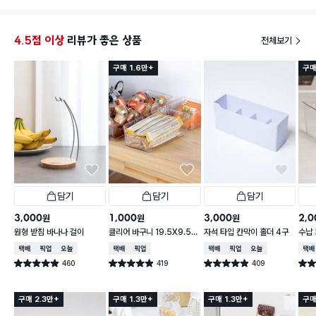
4.5점 이상
리뷰가 좋은 상품
전체보기
구매 1.6만+
구매
담기
담기
담기
3,000
1,000
3,000
2,0
원
원
원
원형 받침 바나나 걸이
클리어 바구니 19.5X9.5X
자석 타입 칸막이 홀더 4구
수납 
6.2cm
택배배송
매장픽업
오늘배송
택배배송
매장픽업
택배배송
매장픽업
오늘배송
택배
460
419
409
별점 4.9점
별점 4.9점
별점 4.9점
별점 
건 작성
건 작성
건 작성
구매 2.3만+
구매 1.3만+
구매 1.3만+
구매