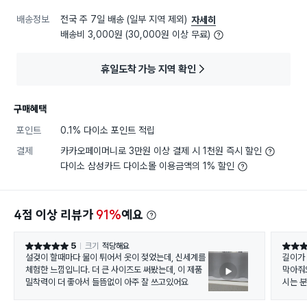
배송정보
전국 주 7일 배송 (일부 지역 제외)
자세히
배송비 3,000원 (30,000원 이상 무료)
휴일도착 가능 지역 확인
구매혜택
포인트
0.1% 다이소 포인트 적립
결제
카카오페이머니로 3만원 이상 결제 시 1천원 즉시 할인
다이소 삼성카드 다이소몰 이용금액의 1% 할인
4점 이상 리뷰가
91%
예요
5
크기
적당해요
별점 5점
별점 5
설겆이 할때마다 물이 튀어서 옷이 젖었는데, 신세계를
길이가 
체험한 느낌입니다. 더 큰 사이즈도 써봤는데, 이 제품
막아줘
밀착력이 더 좋아서 들뜸없이 아주 잘 쓰고있어요
시는 