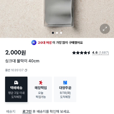
확대 보기
최근 한달
1,511명
이
구매했어요
1
2
3
지금까지
21,420개
가
팔렸어요
20대 여성
이 가장 많이
구매했어요
최근 한달
1,511명
이
구매했어요
2,000
원
4.6
(1,687)
지금까지
21,420개
가
팔렸어요
별점 4.6점
20대 여성
이 가장 많이
구매했어요
싱크대 물막이 40cm
품번 1035137
복사하기
택배배송
매장픽업
대량주문
평균 3일 이내
오늘
8/18(화)
도착예정
픽업가능
도착예정
배송지
로그인
후 배송지를 확인해 보세요.