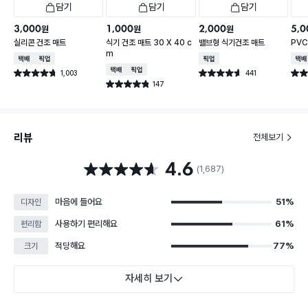
담기
담기
담기
3,000
1,000
2,000
5,0
원
원
원
실리콘 건조 매트
식기 건조 매트 30 X 40 c
밸브형 식기건조 매트
PVC
m
택배배송
매장픽업
매장픽업
택배
택배배송
매장픽업
1,003
441
별점 4.7점
별점 4.6점
별점 
건 작성
건 작성
147
별점 4.8점
건 작성
리뷰
전체보기
4.6
별점 4.6점
(1,687)
마음에 들어요
51%
디자인
사용하기 편리해요
61%
편리함
적당해요
77%
크기
자세히 보기