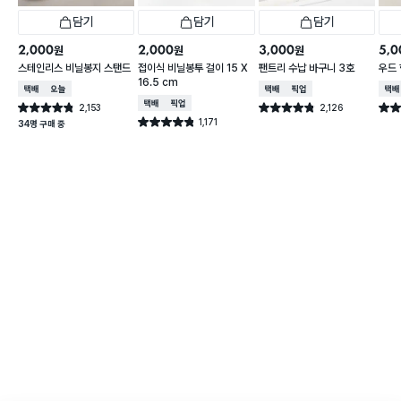
담기
담기
담기
2,000
2,000
3,000
5,0
원
원
원
스테인리스 비닐봉지 스탠드
접이식 비닐봉투 걸이 15 X
팬트리 수납 바구니 3호
우드 
16.5 cm
택배배송
오늘배송
택배배송
매장픽업
택배
택배배송
매장픽업
2,153
2,126
별점 4.8점
별점 4.8점
별점 
건 작성
건 작성
1,171
별점 4.8점
34명 구매 중
건 작성