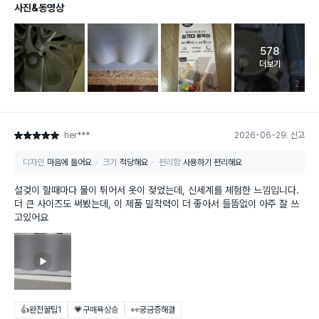
사진&동영상
578
고객 리뷰 
더보기
리뷰 이미
2
her***
2026-06-29
신고
별점 5점
디자인
마음에 들어요
크기
적당해요
편리함
사용하기 편리해요
설겆이 할때마다 물이 튀어서 옷이 젖었는데, 신세계를 체험한 느낌입니다.
더 큰 사이즈도 써봤는데, 이 제품 밀착력이 더 좋아서 들뜸없이 아주 잘 쓰
고있어요
👍완전꿀팁
1
💗구매욕상승
👀궁금증해결