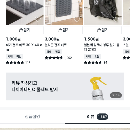
담기
담기
담기
1,000
3,000
1,500
3,0
원
원
원
식기 건조 매트 30 X 40 c
실리콘 건조 매트
일본제 싱크대 봉투 걸이 홀
스틸
m
더 2개입
택배배송
매장픽업
택배
택배배송
매장픽업
택배배송
오늘배송
1,002
별점 4.7점
별점 
건 작성
147
94
별점 4.8점
별점 4.7점
건 작성
건 작성
리뷰 작성하고
나이아타민C 풀세트 받자
2
4
상품설명
리뷰
1,687