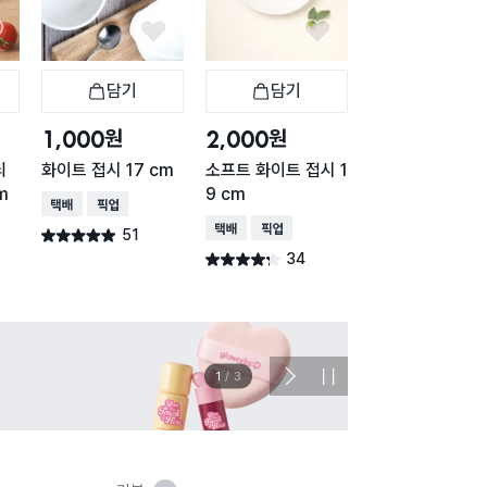
담기
담기
담기
바구니
장바구니
장바구니
장
원
원
원
1,000
2,000
1,000
늬
화이트 접시 17 cm
소프트 화이트 접시 1
소프트 화이트 접
m
9 cm
4 cm
택배배송
매장픽업
택배배송
매장픽업
택배배송
매장픽업
51
별점 4.9점
건 작성
34
43
별점 4.2점
별점 4.7점
건 작성
건 작
이벤트
관심 
2
/
3
다
정
음
지
슬
라
이
드