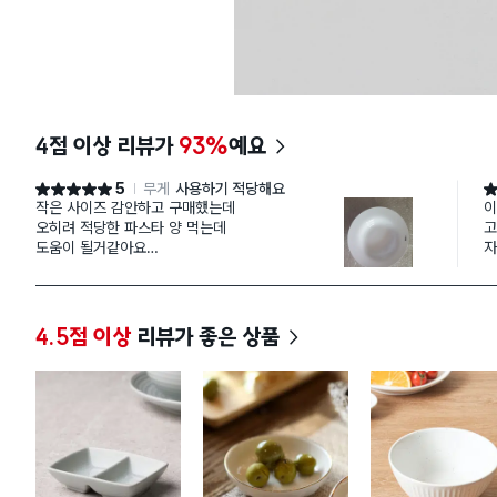
4점 이상 리뷰가
93%
예요
5
무게
사용하기 적당해요
별점 5점
별
작은 사이즈 감안하고 구매했는데
이
오히려 적당한 파스타 양 먹는데
고
도움이 될거같아요
자
그동안 과식 했는데
이 사이즈가 적당하다고봐요
4.5점 이상
리뷰가 좋은 상품
만족