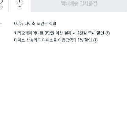
택배배송 일시품절
88
23
트
0.1% 다이소 포인트 적립
카카오페이머니로 3만원 이상 결제 시 1천원 즉시 할인
다이소 삼성카드 다이소몰 이용금액의 1% 할인
5
무게
사용하기 적당해요
5
무게
사용
별점 5점
어 도착했어요. 바닥면 스티커
가격이 저렴해서 아무래도
좋아요. 깔끔하고 예뻐요. 바닥
않지만 가격대비 퀄은 적
거하니 그 부분에 전자렌지와 식세
매우 꼼꼼하게 와서 깨진부
 적혀있네요.
재구매의사 있습니다