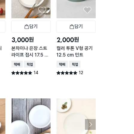
담기
담기
담기
바구니
장바구니
장바구니
장
원
원
원
3,000
2,000
1,000
늬
본차이나 은장 스트
컬러 투톤 V형 공기
심플 화이트 종지
라이프 접시 17.5 c
12.5 cm 민트
cm
m
택배배송
매장픽업
택배배송
매장픽업
택배배송
매장픽업
14
12
12
별점 5.0점
별점 5.0점
별점 5.0점
건 작성
건 작성
건 작