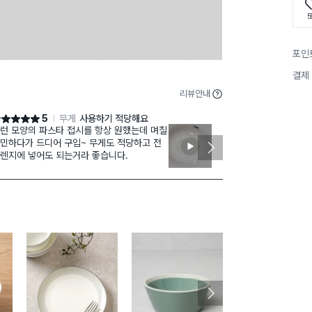
5
포인
결제
리뷰안내
5
무게
사용하기 적당해요
점 5점
별점 5점
런 모양의 파스타 접시를 항상 원했는데 며칠
완충포장 잘 되
민하다가 드디어 구입~ 무게도 적당하고 전
제거가 잘되어 
렌지에 넣어도 되는거라 좋습니다.
면 스티커 제
기 가능하다고