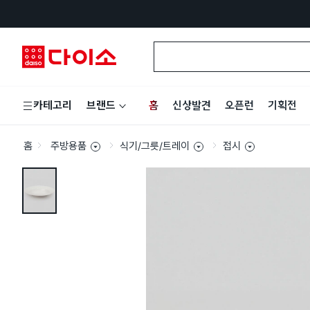
홈
신상발견
오픈런
기획전
카테고리
브랜드
홈
주방용품
식기/그릇/트레이
접시