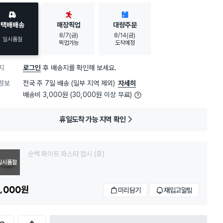
택배배송
매장픽업
대량주문
8/7(금)
8/14(금)
일시품절
픽업가능
도착예정
지
로그인
후 배송지를 확인해 보세요.
정보
전국 주 7일 배송 (일부 지역 제외)
자세히
배송비 3,000원 (30,000원 이상 무료)
휴일도착 가능 지역 확인
순백 화이트 파스타 접시 (중)
일시품절
,000
원
미리담기
재입고알림