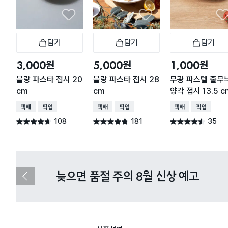
담기
담기
담기
장바구니
장바구니
장
원
원
원
3,000
5,000
1,000
블랑 파스타 접시 20
블랑 파스타 접시 28
무광 파스텔 줄무
cm
cm
양각 접시 13.5 c
택배배송
매장픽업
택배배송
매장픽업
택배배송
매장픽업
108
181
35
별점 4.6점
별점 4.7점
별점 4.5점
건 작성
건 작성
건 작성
다이소X카카오페이 8월 결제 혜택 
이
전
슬
라
이
드