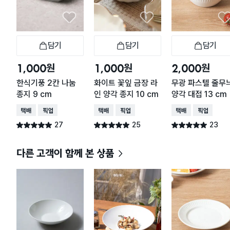
담기
담기
담기
장바구니
장바구니
장
원
원
원
1,000
1,000
2,000
한식기풍 2칸 나눔
화이트 꽃잎 금장 라
무광 파스텔 줄무
종지 9 cm
인 양각 종지 10 cm
양각 대접 13 cm
택배배송
매장픽업
택배배송
매장픽업
택배배송
매장픽업
27
25
23
별점 5.0점
별점 5.0점
별점 5.0점
건 작성
건 작성
건 작성
다른 고객이 함께 본 상품