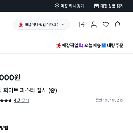
매장 위치 찾기
매장 상품 찾기
배송
이나
픽업
어때요?
로그인
마이페이지
찜 한 상품
장바구니
매장픽업
오늘배송
대량주문
,000
원
 화이트 파스타 접시 (중)
4.7
(74)
품번 1034982
4.7점
복사하기
방법