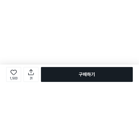
구매하기
1,503
31
로그인
온라인 다이소몰 1599-2211
온라인 다이소몰
다이소 매장 1522-4400
다이소 매장
평일 09:00 ~ 18:00
평일 09:00 ~ 18:00
주문조회
매장 상품 찾기