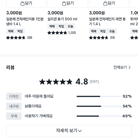
담기
담기
담기
3,000
3,000
3,000
1,0
원
원
원
일본제 전자레인지용 1인분
실리콘 용기 500 ml
일본제 전자레인지 라면 용
휘어지
냄비 1.4 L
기 1.4 L
ml 
택배배송
매장픽업
오늘배송
택배배송
매장픽업
택배배송
매장픽업
오늘배송
택배
1,035
별점 4.8점
건 작성
338
318
별점 4.7점
별점 4.7점
별점 
건 작성
건 작성
리뷰
전체보기
4.8
별점 4.8점
(561)
아주 마음에 들어요
52%
디자인
보통이에요
54%
내구성
사용하기 가벼워요
49%
무게
자세히 보기