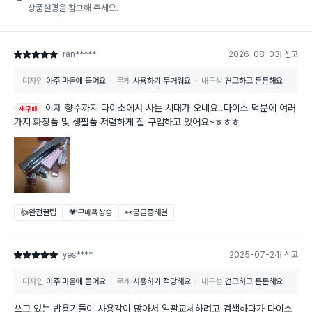
상품설명을 참고해 주세요.
ran*****
2026-08-03
신고
별점 5점
디자인
아주 마음에 들어요
무게
사용하기 무거워요
내구성
견고하고 튼튼해요
이제 향수까지 다이소에서 사는 시대가 오네요..다이소 덕분에 여러
재구매
가지 화장품 및 생필품 저렴하게 잘 구입하고 있어요~ㅎㅎㅎ
👍완전꿀팁
💗구매욕상승
👀궁금증해결
yes****
2025-07-24
신고
별점 5점
디자인
아주 마음에 들어요
무게
사용하기 적당해요
내구성
견고하고 튼튼해요
쓰고 있는 밥용기들이 사용감이 많아서 일괄교체하려고 검색하다가 다이소