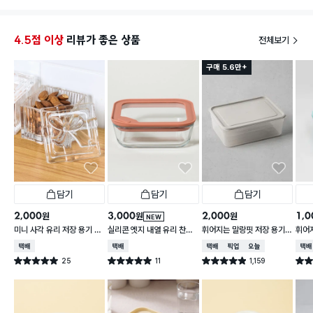
가볍고
4.5점 이상
리뷰가 좋은 상품
전체보기
갯수도
구매 5.6만+
담기
담기
담기
2,000
3,000
2,000
1,0
원
원
원
NEW
미니 사각 유리 저장 용기 13
실리콘 엣지 내열 유리 찬통
휘어지는 말랑핏 저장 용기
휘어
0 ml
550 ml
2 L 그레이
900
택배배송
택배배송
택배배송
매장픽업
오늘배송
택배
25
11
1,159
별점 5.0점
별점 5.0점
별점 4.9점
별점 
건 작성
건 작성
건 작성