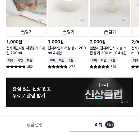
담기
담기
담기
1,000
1,000
2,000
2,0
원
원
원
전자레인지용 저장용기 3개
전자레인지 저장 용기 280
일본제 전자레인지 가능 보
전자레
입 700ml
ml 4개입
존 용기 280 ml X 4개입
ml 
택배배송
매장픽업
오늘배송
택배배송
매장픽업
오늘배송
택배배송
매장픽업
오늘배송
택배
352
272
349
별점 4.7점
별점 4.8점
별점 4.8점
별점 
건 작성
건 작성
건 작성
늦으면 품절 주의
8월 신상 예고
1
3
상품설명
리뷰
561