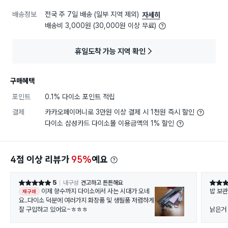
배송정보
전국 주 7일 배송 (일부 지역 제외)
자세히
배송비 3,000원 (30,000원 이상 무료)
휴일도착 가능 지역 확인
구매혜택
포인트
0.1% 다이소 포인트 적립
결제
카카오페이머니로 3만원 이상 결제 시 1천원 즉시 할인
다이소 삼성카드 다이소몰 이용금액의 1% 할인
4점 이상 리뷰가
95%
예요
5
내구성
견고하고 튼튼해요
별점 5점
별점 5
이제 향수까지 다이소에서 사는 시대가 오네
밥 보관
재구매
요..다이소 덕분에 여러가지 화장품 및 생필품 저렴하게
잘 구입하고 있어요~ㅎㅎㅎ
낡은거
사서 