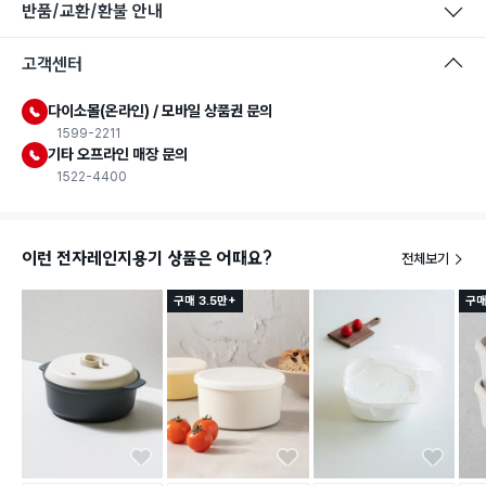
반품/교환/환불 안내
고객센터
다이소몰(온라인) / 모바일 상품권 문의
1599-2211
기타 오프라인 매장 문의
1522-4400
이런 전자레인지용기 상품은 어때요?
전체보기
구매 3.5만+
구매