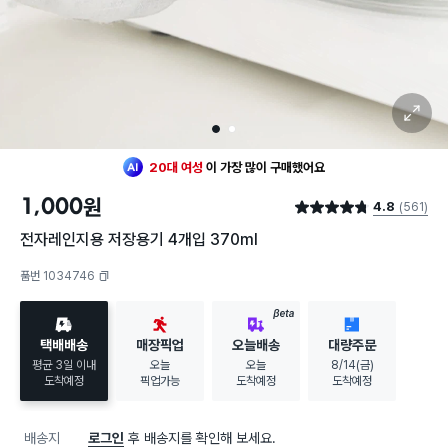
확대 보기
1
2
최근 한달
66명
이
구매했어요
20대 여성
이 가장 많이
구매했어요
최근 한달
66명
이
구매했어요
1,000
원
20대 여성
이 가장 많이
구매했어요
4.8
(561)
별점 4.8점
전자레인지용 저장용기 4개입 370ml
품번 1034746
복사하기
BETA
택배배송
매장픽업
오늘배송
대량주문
평균 3일 이내
오늘
오늘
8/14(금)
도착예정
픽업가능
도착예정
도착예정
배송지
로그인
후 배송지를 확인해 보세요.