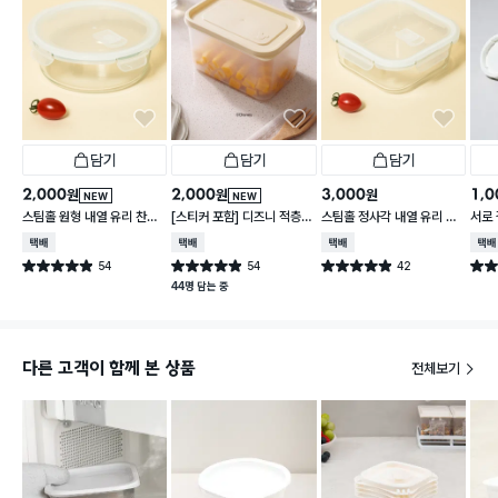
담기
담기
담기
2,000
2,000
3,000
1,0
원
원
원
NEW
NEW
스팀홀 원형 내열 유리 찬통
[스티커 포함] 디즈니 적층
스팀홀 정사각 내열 유리 찬
서로 
1 L
가능한 말랑핏 2.7 L 아이보
통 1.2 L
2개입
택배배송
택배배송
택배배송
택배
리
54
54
42
별점 4.9점
별점 4.9점
별점 4.9점
별점 
건 작성
건 작성
건 작성
44명 담는 중
다른 고객이 함께 본 상품
전체보기