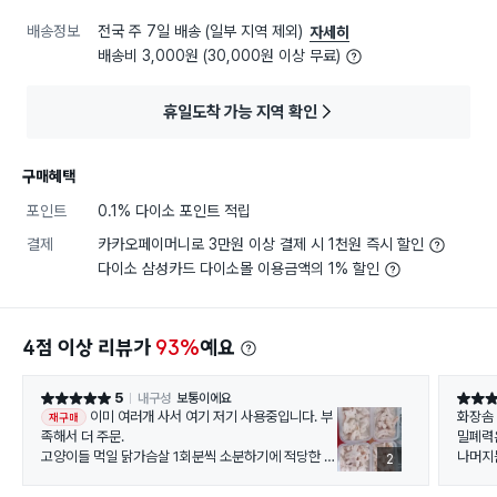
배송정보
전국 주 7일 배송 (일부 지역 제외)
자세히
배송비 3,000원 (30,000원 이상 무료)
휴일도착 가능 지역 확인
구매혜택
포인트
0.1% 다이소 포인트 적립
결제
카카오페이머니로 3만원 이상 결제 시 1천원 즉시 할인
다이소 삼성카드 다이소몰 이용금액의 1% 할인
4점 이상 리뷰가
93%
예요
5
내구성
보통이에요
별점 5점
별점 5
이미 여러개 사서 여기 저기 사용중입니다. 부
화장솜 
재구매
족해서 더 주문.
밀폐력은
고양이들 먹일 닭가슴살 1회분씩 소분하기에 적당한 사
나머지
2
이즈 입니다.
이거보다 좀 더 작은 살짝 둥근것도 사봤는데, 이게 딱