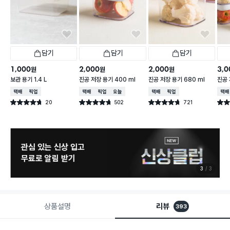
담기
담기
담기
1,000
2,000
2,000
3,0
원
원
원
보관 용기 1.4 L
진공 저장 용기 400 ml
진공 저장 용기 680 ml
진공 
택배배송
매장픽업
택배배송
매장픽업
오늘배송
택배배송
매장픽업
택배
20
502
721
별점 4.7점
별점 4.7점
별점 4.7점
별점 
건 작성
건 작성
건 작성
관심 있는 신상 입고
무료로 알림 받기
3
3
상품설명
리뷰
393