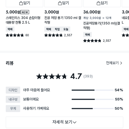
담기
담기
담기
5,000
3,000
36,000
3,0
원
원
원
NEW
스테인리스 304 손잡이형
진공 저장 용기 1350 ml 결
네오플
개당
3,000
원
12개
대용량 찬통 2.5 L
착형
L
진공저장용기(1350 ml)(결
착형)
택배배송
택배배송
매장픽업
오늘배송
택배
60
2,557
택배배송
별점 4.8점
별점 4.8점
별점 
건 작성
건 작성
2,557
별점 4.8점
건 작성
리뷰
전체보기
4.7
별점 4.7점
(393)
아주 마음에 들어요
54%
디자인
보통이에요
55%
내구성
사용하기 가벼워요
50%
무게
자세히 보기