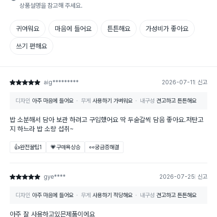
상품설명을 참고해 주세요.
귀여워요
마음에 들어요
튼튼해요
가성비가 좋아요
쓰기 편해요
aig*********
2026-07-11
신고
별점 5점
디자인
아주 마음에 들어요
무게
사용하기 가벼워요
내구성
견고하고 튼튼해요
밥 소분해서 담아 보관 하려고 구입했어요 딱 두숟갈씩 담음 좋아요.저탄고
지 하느라 밥 소량 섭취~
👍완전꿀팁
1
💗구매욕상승
👀궁금증해결
gye****
2026-07-25
신고
별점 5점
디자인
아주 마음에 들어요
무게
사용하기 적당해요
내구성
견고하고 튼튼해요
아주 잘 사용하고있믄제품이에요