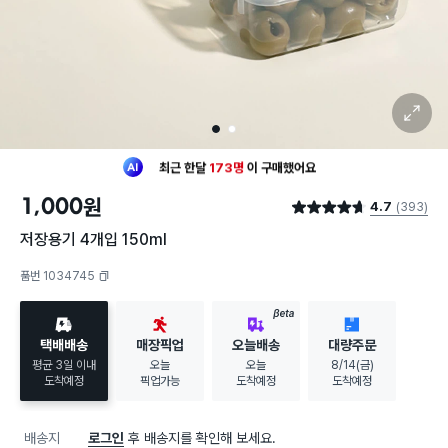
확대 보기
1
2
최근 한달
173명
이
구매했어요
20대 여성
이 가장 많이
구매했어요
1,000
원
4.7
(393)
최근 한달
173명
이
구매했어요
별점 4.7점
20대 여성
이 가장 많이
구매했어요
저장용기 4개입 150ml
품번 1034745
복사하기
BETA
택배배송
매장픽업
오늘배송
대량주문
평균 3일 이내
오늘
오늘
8/14(금)
도착예정
픽업가능
도착예정
도착예정
배송지
로그인
후 배송지를 확인해 보세요.