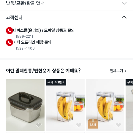
반품/교환/환불 안내
고객센터
다이소몰(온라인) / 모바일 상품권 문의
1599-2211
기타 오프라인 매장 문의
1522-4400
이런 밀폐찬통/반찬용기 상품은 어때요?
전체보기
구매 4.1만+
구매
12개