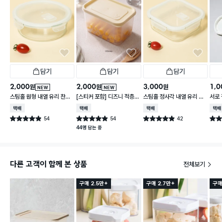
담기
담기
담기
2,000
2,000
3,000
1,0
원
원
원
NEW
NEW
스팀홀 원형 내열 유리 찬통
[스티커 포함] 디즈니 적층
스팀홀 정사각 내열 유리 찬
서로 
1 L
가능한 말랑핏 2.7 L 아이보
통 1.2 L
2개입
택배배송
택배배송
택배배송
택배
리
54
54
42
별점 4.9점
별점 4.9점
별점 4.9점
별점 
건 작성
건 작성
건 작성
44명 담는 중
다른 고객이 함께 본 상품
전체보기
구매 2.5만+
구매 2.7만+
구매