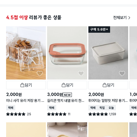
적당하더군요.
4.5점 이상
리뷰가 좋은 상품
전체보기
구매 5.6만+
담기
담기
담기
2,000
3,000
2,000
1,0
원
원
원
NEW
미니 사각 유리 저장 용기 13
실리콘 엣지 내열 유리 찬통
휘어지는 말랑핏 저장 용기
휘어
0 ml
550 ml
2 L 그레이
900
택배배송
택배배송
택배배송
매장픽업
오늘배송
택배
25
11
1,159
별점 5.0점
별점 5.0점
별점 4.9점
별점 
건 작성
건 작성
건 작성