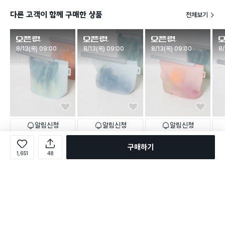
다른 고객이 함께 구매한 상품
전체보기
판매시작
판매시작
판매시작
판
8/13(목) 09:00
8/13(목) 09:00
8/13(목) 09:00
8/
알림신청
알림신청
알림신청
2,000
2,000
2,000
1,0
원
원
원
NEW
NEW
NEW
구매하기
[열탕 소독] 슬라이드 실리콘
[열탕 소독] 슬라이드 실리콘
[열탕 소독] 슬라이드 실리콘
[열탕
1,651
48
지퍼백 1.5 L
지퍼백 1 L
지퍼백 2 L
지퍼백
택배배송
매장픽업
택배배송
매장픽업
택배배송
매장픽업
택배