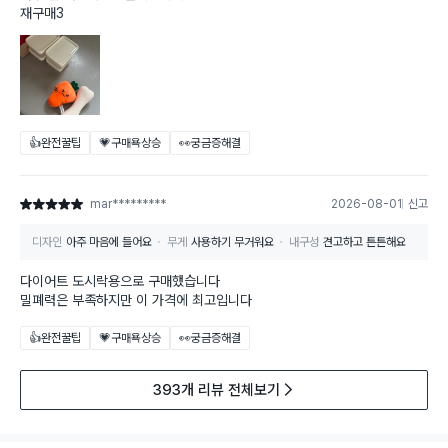
재구매3
👍완전꿀팁
💗구매욕상승
👀궁금증해결
mar*********
2026-08-01
신고
별점 5점
디자인
아주 마음에 들어요
무게
사용하기 무거워요
내구성
견고하고 튼튼해요
다이어트 도시락용으로 구매했습니다
밀폐력은 부족하지만 이 가격에 최고입니다
👍완전꿀팁
💗구매욕상승
👀궁금증해결
393개 리뷰 전체보기