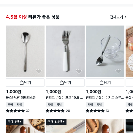
4.5점 이상
리뷰가 좋은 상품
전체보기
담기
담기
담기
1,000
1,000
1,000
1,0
원
원
원
올스텐사각헤드티스푼
앤티크 손잡이 포크 19.5 c
앤티크 손잡이 디저트 스푼 1
옻칠 
m
6 cm
cm
택배배송
매장픽업
택배배송
매장픽업
택배배송
매장픽업
택배
32
28
13
별점 5.0점
별점 5.0점
별점 5.0점
별점 
건 작성
건 작성
건 작성
구매 1만+
구매 1.4만+