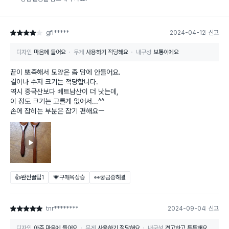
gfl*****
2024-04-12
신고
별점 4점
디자인
마음에 들어요
무게
사용하기 적당해요
내구성
보통이에요
끝이 뽀족해서 모양은 좀 맘에 안들어요.
길이나 수저 크기는 적당합니다.
역시 중국산보다 베트남산이 더 낫는데,
이 정도 크기는 고를게 없어서...^^
손에 잡히는 부분은 잡기 편해요ㅡ
👍완전꿀팁
1
💗구매욕상승
👀궁금증해결
tnr********
2024-09-04
신고
별점 5점
디자인
아주 마음에 들어요
무게
사용하기 적당해요
내구성
견고하고 튼튼해요