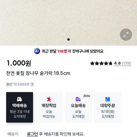
확대 보기
1
최근 한달
116명
이
장바구니에 담았어요
1,000
원
4.8
(139)
별점 4.8점
천연 옻칠 참나무 숟가락 18.5cm
품번 1034668
복사하기
BETA
택배배송
매장픽업
오늘배송
대량주문
평균 3일 이내
오늘
오늘
8/18(화)
도착예정
픽업가능
도착예정
도착예정
배송지
로그인
후 배송지를 확인해 보세요.