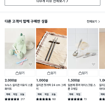
139개 리뷰 전체보기
다른 고객이 함께 구매한 상품
전체보기
담기
담기
담기
2,000
1,000
1,500
1,0
원
원
원
누누스 실리콘 이유식 스푼
실리콘 젓가락 24 cm 그레
일본제 퓨어 아이스크림 스
실리콘
화이트
이
푼 3개입
아이
택배배송
매장픽업
오늘배송
택배배송
매장픽업
오늘배송
택배배송
매장픽업
택배
217
163
73
별점 4.7점
별점 4.8점
별점 4.9점
별점 
건 작성
건 작성
건 작성