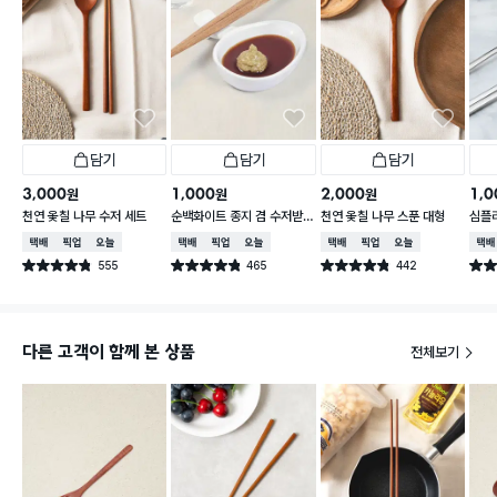
담기
담기
담기
3,000
1,000
2,000
1,0
원
원
원
천연 옻칠 나무 수저 세트
순백화이트 종지 겸 수저받
천연 옻칠 나무 스푼 대형
심플
침
택배배송
매장픽업
오늘배송
택배배송
매장픽업
오늘배송
택배배송
매장픽업
오늘배송
택배
555
465
442
별점 4.8점
별점 4.8점
별점 4.8점
별점 
건 작성
건 작성
건 작성
다른 고객이 함께 본 상품
전체보기