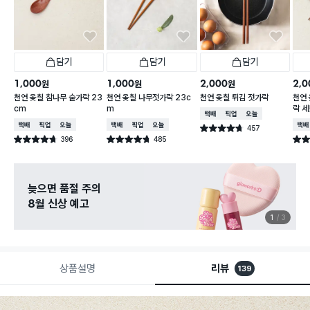
담기
담기
담기
1,000
1,000
2,000
2,0
원
원
원
천연 옻칠 참나무 숟가락 23
천연 옻칠 나무젓가락 23c
천연 옻칠 튀김 젓가락
천연 
cm
m
락 세
택배배송
매장픽업
오늘배송
택배배송
매장픽업
오늘배송
택배배송
매장픽업
오늘배송
택배
457
별점 4.7점
건 작성
396
485
별점 4.7점
별점 4.7점
별점 
건 작성
건 작성
늦으면 품절 주의
8월 신상 예고
1
3
상품설명
리뷰
139