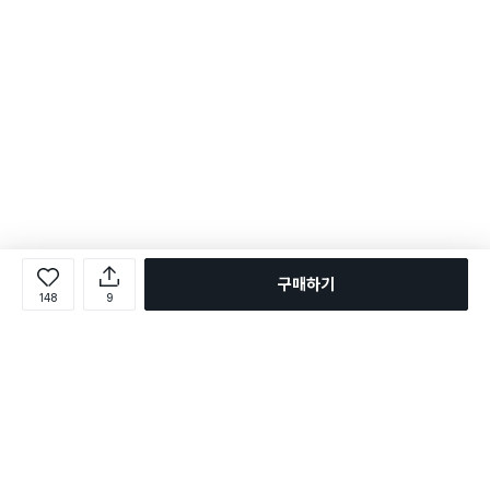
구매하기
148
9
로그인
온라인 다이소몰 1599-2211
온라인 다이소몰
다이소 매장 1522-4400
다이소 매장
평일 09:00 ~ 18:00
평일 09:00 ~ 18:00