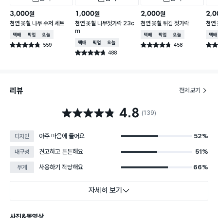
3,000
1,000
2,000
2,0
원
원
원
천연 옻칠 나무 수저 세트
천연 옻칠 나무젓가락 23c
천연 옻칠 튀김 젓가락
천연 
m
택배배송
매장픽업
오늘배송
택배배송
매장픽업
오늘배송
택배
택배배송
매장픽업
오늘배송
559
458
별점 4.8점
별점 4.7점
별점 
건 작성
건 작성
488
별점 4.7점
건 작성
리뷰
전체보기
4.8
별점 4.8점
(139)
아주 마음에 들어요
52%
디자인
견고하고 튼튼해요
51%
내구성
사용하기 적당해요
66%
무게
자세히 보기
사진&동영상