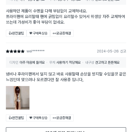
사용하던 제품이 수명을 다해 부담없이 교체하네요.
프라이팬에 요리할때 팬에 긁힘없이 요리할수 있어서 위생상 자주 교체하여
쓰는데 가성비가 좋아 부담이 없네요.
👍완전꿀팁
💗구매욕상승
👀궁금증해결
wel*******
2024-05-26
신고
별점 5점
디자인
아주 마음에 들어요
무게
사용하기 적당해요
내구성
견고하고 튼튼해요
냄비나 후라이펜에서 덜지 않고 바로 사용할때 손상을 방지할 수있을것 같은
느낌인데 맞으려나 모르겠다만 잘 사용중 입니다,
👍완전꿀팁
💗구매욕상승
👀궁금증해결