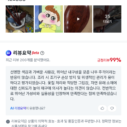
35
고객 리뷰 
더보기
리뷰요약
ai
beta
99%
최근 리뷰 200개를 분석했어요.
긍정리뷰
선명한 색감과 가벼운 사용감, 뛰어난 내구성을 갖춘 나무 주걱이라는
반응이 많습니다. 조리 시 조기구 손상 방지 및 위생적인 관리가 용이
하다고 평가되었습니다. 옻칠 처리와 적당한 그립감, 자연 유래 소재에
대한 신뢰도가 높아 재구매 의사가 높다는 의견이 많습니다. 전반적으
로 뛰어난 가성비와 실용성을 인정하며 만족한다는 점에 만족하셨습니
다.
AI
리뷰요약
이 유용했나요?
리뷰요약은 상품의 의학적 효능 · 효과 및 품질인증과 무관합니다. 정확한 정보는
상품설명을 참고해 주세요.