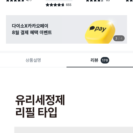
별점 4.7점
별점 4.4점
별점 
건 작성
건 작성
655
별점 4.7점
건 작성
다이소X카카오페이
8월 결제 혜택 이벤트
3
4
상품설명
리뷰
170