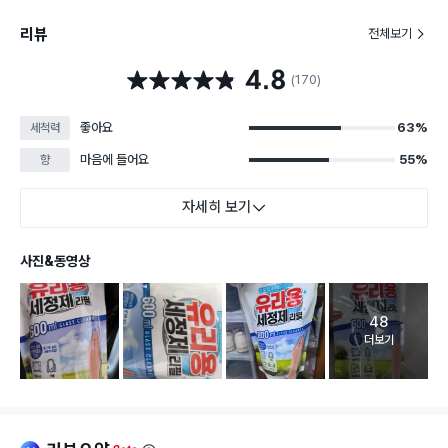
리뷰
전체보기
4.8
별점 4.8점
(170)
좋아요
63%
세척력
마음에 들어요
55%
향
자세히 보기
사진&동영상
48
고객 리뷰 
더보기