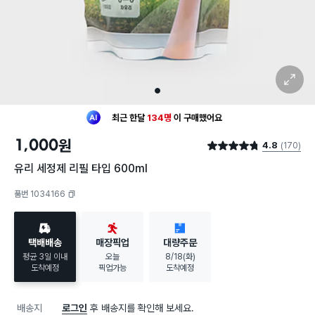
확대 보기
1
최근 한달
134명
이
구매했어요
20대 여성
이 가장 많이
구매했어요
1,000
원
4.8
(170)
최근 한달
134명
이
구매했어요
별점 4.8점
20대 여성
이 가장 많이
구매했어요
유리 세정제 리필 타입 600ml
품번 1034166
복사하기
택배배송
매장픽업
대량주문
평균 3일 이내
오늘
8/18(화)
도착예정
픽업가능
도착예정
배송지
로그인
후 배송지를 확인해 보세요.