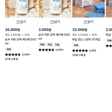
12개
16개
담기
담기
담기
36,000
3,000
32,000
2,0
원
원
원
요석 석회 강력 제거제 500
욕실 
개당
3,000
원
12개
개당
2,000
원
16개
ml
요석 석회 강력 제거제 500
욕실 청소 스펀지 10개입
택배
ml
택배배송
매장픽업
오늘배송
택배배송
별점 
택배배송
9,999+
별점 4.7점
6,808
별점 4.8점
건 작성
건 작성
9,999+
별점 4.7점
32명 구매 중
건 작성
47명 구매 중