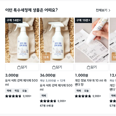
이런 특수세정제 상품은 어때요?
전체보기
구매 14만+
구매 15만+
12개
1
담기
담기
담기
3,000
36,000
1,000
12,
원
원
원
요석 석회 강력 제거제 500
개인 정보 지우개 10 ml 라
개당
3,000
원
12개
개당
ml
벤더 향
요석 석회 강력 제거제 500
개인 
ml
벤더 
택배배송
매장픽업
오늘배송
택배배송
오늘배송
9,999+
택배배송
9,999+
택배
별점 4.7점
별점 4.8점
건 작성
건 작성
9,999+
별점 4.7점
별점 
건 작성
47명 구매 중
57명