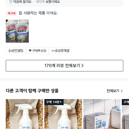
향
마음에 들어요
세척력
보통이에요
잘 사용하는 제품 이여요.
재구매
👍완전꿀팁
💗구매욕상승
👀궁금증해결
170개 리뷰 전체보기
다른 고객이 함께 구매한 상품
전체보기
구매 14만+
구매