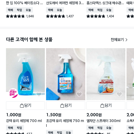
한 입 100% 베이킹소다 수
산도깨비 에어컨 세정제 33
홈스타맥스 싱크대 배수관
태화 
400ml
0 ml
클리너
택배배송
매장픽업
오늘배송
택배배송
오늘배송
택배배송
매장픽업
오늘배송
택배
1,646
1,437
1,434
별점 4.8점
별점 4.8점
별점 4.8점
별점 
건 작성
건 작성
건 작성
다른 고객이 함께 본 상품
전체보기
담기
담기
담기
1,000
1,500
2,000
2,0
원
원
원
강력 유리 세정제 700 ml
초강력 유리 세정제 750 m
열차단 스프레이 300ml
소독제
l
택배배송
매장픽업
택배배송
매장픽업
오늘배송
택배
택배배송
매장픽업
오늘배송
477
85