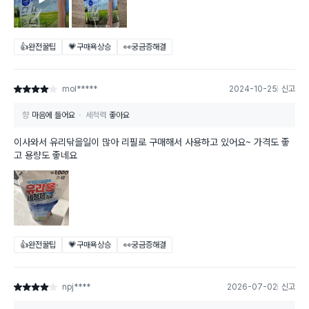
👍완전꿀팁
💗구매욕상승
👀궁금증해결
mol*****
2024-10-25
신고
별점 4점
향
마음에 들어요
세척력
좋아요
이사와서 유리닦을일이 많아 리필로 구매해서 사용하고 있어요~ 가격도 좋
고 용량도 좋네요
👍완전꿀팁
💗구매욕상승
👀궁금증해결
npj****
2026-07-02
신고
별점 4점