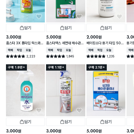
담기
담기
담기
3,000
5,000
2,000
3,0
원
원
원
홈스타 3X 폼타입 락스와세
홈스타맥스 세면대 배수관
베이킹소다 용기 타입 500
용기형
제 (후레쉬향)
클리너
g
택배배송
매장픽업
오늘배송
택배배송
매장픽업
오늘배송
택배배송
매장픽업
오늘배송
택배
2,223
1,845
1,235
별점 4.9점
별점 4.9점
별점 4.9점
별점 
건 작성
건 작성
건 작성
구매 1.8만+
구매 1.1만+
구매 2.1만+
담기
담기
담기
3,000
3,000
5,000
3,0
원
원
원