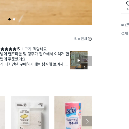
4
1
2
포인
결제
리뷰안내
5
크기
적당해요
점 5점
별점 5점
방에 핸드타올 및 행주가 필요해서 여러개 한
여러 
재구매
번에 주문했어요.
고라고 하네요
개 디자인만 구매하기에는 심심해 보여서
한동안 품절되
2
러 디자인 빛 색상 다 구매했어요
로 주문할때 1
드럽고 촘촘하고 좋아요.
살림살이 40년
구매 2.1만+