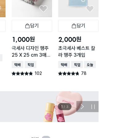
담기
담기
담기
바구니
장바구니
장바구니
장
원
원
원
1,000
2,000
1,000
극세사 디자인 행주
초극세사 베스트 칼
컬러 극세사 행주
25 X 25 cm 3매입
라 행주 3개입
개입
배송
하운드투스체크
택배배송
매장픽업
택배배송
매장픽업
오늘배송
택배배송
오늘배송
102
78
174
별점 4.8점
별점 4.7점
별점 4.7점
건 작성
건 작성
건 작
이벤트
관심 
2
/
3
다
정
음
지
슬
라
이
드