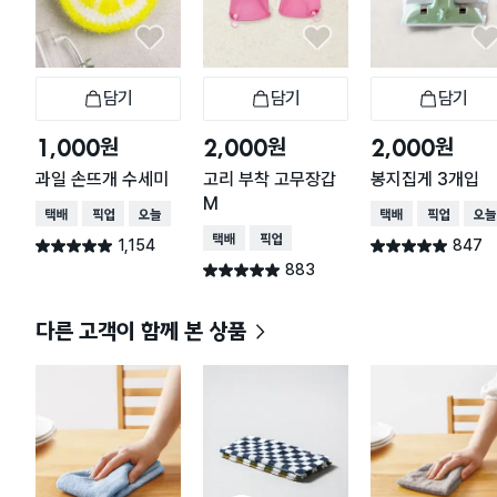
담기
담기
담기
장바구니
장바구니
장
원
원
원
1,000
2,000
2,000
과일 손뜨개 수세미
고리 부착 고무장갑
봉지집게 3개입
M
택배배송
매장픽업
오늘배송
택배배송
매장픽업
오늘
택배배송
매장픽업
1,154
847
별점 4.9점
별점 4.9점
건 작성
건 작성
883
별점 4.9점
건 작성
다른 고객이 함께 본 상품