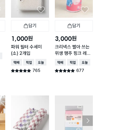
담기
담기
담기
바구니
장바구니
장바구니
장
원
원
원
1,000
3,000
5,000
파워 필터 수세미
크리넥스 빨아 쓰는
일회용 부직포 행
(소) 2개입
위생 행주 핑크 레벨
24X30cm 10
배송
5 36매
입
택배배송
매장픽업
오늘배송
택배배송
매장픽업
오늘배송
택배배송
765
677
658
별점 4.9점
별점 4.9점
별점 4.9점
건 작성
건 작성
건 작