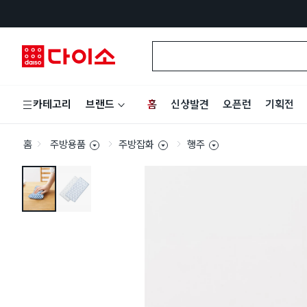
홈
신상발견
오픈런
기획전
카테고리
브랜드
홈
주방용품
주방잡화
행주