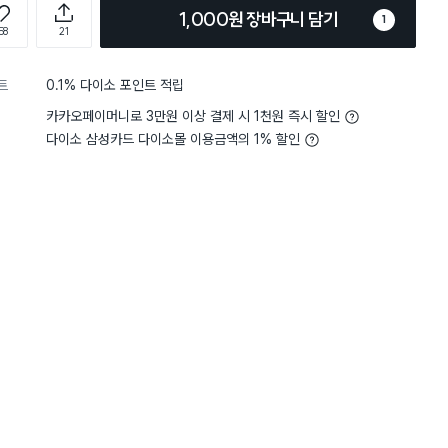
1,000원 장바구니 담기
1
58
21
트
0.1% 다이소 포인트 적립
카카오페이머니로 3만원 이상 결제 시 1천원 즉시 할인
다이소 삼성카드 다이소몰 이용금액의 1% 할인
5
크기
생각보다 커요
5
크기
적
별점 5점
행주를 써봤지만 엄마가 이게 최
크기,두께.디자인 모두 좋구
수분흡착이 잘되고 너무 두
그립감도 좋아요.
서 구하기 힘들어서 이번에 택배
헹주로 욕실 걸레로도 잘 
0개 했습니다.
 엄마의 강추템 입니다.