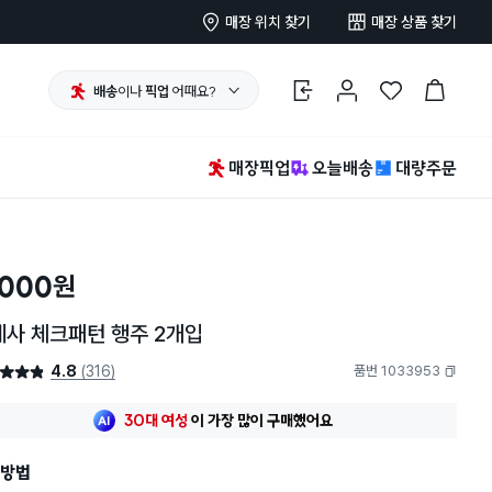
매장 위치 찾기
매장 상품 찾기
배송
이나
픽업
어때요?
로그인
마이페이지
찜 한 상품
장바구니
매장픽업
오늘배송
대량주문
,000
원
세사 체크패턴 행주 2개입
4.8
(316)
품번 1033953
4.8점
복사하기
최근 한달
144명
이
구매했어요
30대 여성
이 가장 많이
구매했어요
최근 한달
144명
이
구매했어요
방법
30대 여성
이 가장 많이
구매했어요