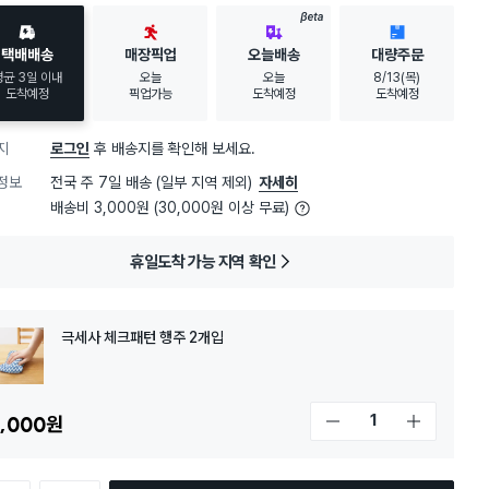
BETA
택배배송
매장픽업
오늘배송
대량주문
평균 3일 이내
오늘
오늘
8/13(목)
도착예정
픽업가능
도착예정
도착예정
지
로그인
후 배송지를 확인해 보세요.
정보
전국 주 7일 배송 (일부 지역 제외)
자세히
배송비 3,000원 (30,000원 이상 무료)
휴일도착 가능 지역 확인
극세사 체크패턴 행주 2개입
,000
원
개수 감소
개수 증가