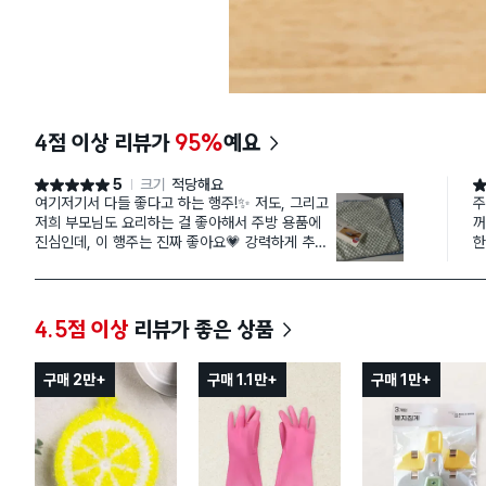
4점 이상 리뷰가
95%
예요
5
크기
적당해요
별점 5점
별
여기저기서 다들 좋다고 하는 행주!✨ 저도, 그리고
주
저희 부모님도 요리하는 걸 좋아해서 주방 용품에
꺼
진심인데, 이 행주는 진짜 좋아요💗 강력하게 추천
한
드려요🤗
여
도움이 되셨다면 엄지척 한 번 부탁드려요🙏
부
4.5점 이상
리뷰가 좋은 상품
구매 2만+
구매 1.1만+
구매 1만+