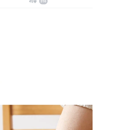
리뷰
316