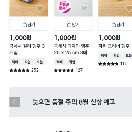
담기
담기
담기
장바구니
장바구니
장
원
원
원
1,000
1,000
1,000
극세사 컬러 행주 3
극세사 디자인 행주
파워 크리너 행주
개입
25 X 25 cm 3매입
택배배송
매장픽업
오늘
체커보드
택배배송
매장픽업
오늘배송
택배배송
매장픽업
112
별점 4.7점
건 작성
252
127
별점 4.8점
별점 4.7점
건 작성
건 작성
다이소X카카오페이 8월 결제 혜택 
이
전
슬
라
이
드