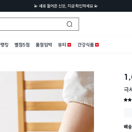
💫 새로 들어온 신상, 지금 확인하세요 💫
랭킹
별점5점
품절임박
뷰티
건강식품
1
극
별점 
배송