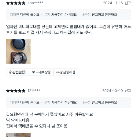
ann*****
2024-11-16
신고
별점 5점
디자인
마음에 들어요
무게
사용하기 가벼워요
내구성
견고하고 튼튼해요
얼마전 미니화로대를 샀는데 고체연료 받침대가 없어요. 그런데 유연히 어느
후기를 보고 이걸 사서 쓰셨다고 하시길래 저도 겟~!
👍완전꿀팁
1
💗구매욕상승
👀궁금증해결
121****
2024-10-19
신고
별점 5점
디자인
마음에 들어요
무게
사용하기 적당해요
내구성
견고하고 튼튼해요
필요했던건데 딱 구매해거 좋았어요 자주 이용할게요
넘 맘에드네용
집에서 택배받을 수 있다니 넘 조아용