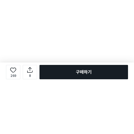
구매하기
269
8
로그인
온라인 다이소몰 1599-2211
온라인 다이소몰
다이소 매장 1522-4400
다이소 매장
평일 09:00 ~ 18:00
평일 09:00 ~ 18:00
주문조회
매장 상품 찾기