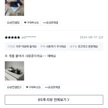
👍완전꿀팁
💗구매욕상승
👀궁금증해결
pol*******
2024-08-17
신고
별점 5점
디자인
아주 마음에 들어요
무게
사용하기 무거워요
내구성
견고하고 튼튼해요
두 개를 붙여서 사용중이에요~~ 예뻐요
👍완전꿀팁
3
💗구매욕상승
👀궁금증해결
65개 리뷰 전체보기