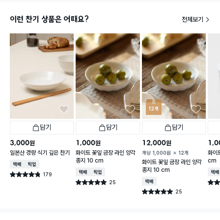
이런 찬기 상품은 어때요?
전체보기
12개
담기
담기
담기
3,000
1,000
12,000
1,0
원
원
원
일본산 경량 식기 깊은 찬기
화이트 꽃잎 금장 라인 양각
화이트
개당
1,000
원
12개
종지 10 cm
cm
화이트 꽃잎 금장 라인 양각
택배배송
매장픽업
종지 10 cm
택배배송
매장픽업
택배
179
별점 4.8점
건 작성
25
택배배송
별점 5.0점
별점 
건 작성
25
별점 5.0점
건 작성