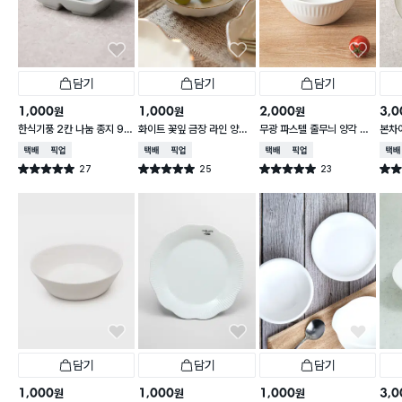
담기
담기
담기
1,000
1,000
2,000
3,0
원
원
원
한식기풍 2칸 나눔 종지 9 c
화이트 꽃잎 금장 라인 양각
무광 파스텔 줄무늬 양각 대
본차
m
종지 10 cm
접 13 cm
접시 
택배배송
매장픽업
택배배송
매장픽업
택배배송
매장픽업
택배
27
25
23
별점 5.0점
별점 5.0점
별점 5.0점
별점 
건 작성
건 작성
건 작성
담기
담기
담기
1,000
1,000
1,000
3,0
원
원
원