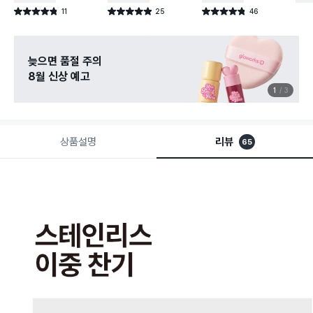
11
25
46
별점 4.8점
별점 4.9점
별점 4.8점
건 작성
건 작성
건 작성
늦으면 품절 주의
8월 신상 예고
1
3
상품설명
리뷰
65