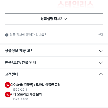
상품설명 더보기
식품용 기구
식품용 기구: 식품위생법에서 정한 규격에 따라 제조되어 식품 또
상품 정보에 문제가 있나요?
신고
는 식품첨가물에 사용할 수 있는 식품용기구라는 표시입니다.
상품정보 제공 고시
반품/교환/환불 안내
고객센터
다이소몰(온라인) / 모바일 상품권 문의
1599-2211
기타 오프라인 매장 문의
1522-4400