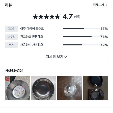
리뷰
전체보기
4.7
별점 4.7점
(65)
아주 마음에 들어요
57%
디자인
견고하고 튼튼해요
78%
내구성
사용하기 가벼워요
52%
무게
자세히 보기
사진&동영상
9
고객 리뷰 
더보기