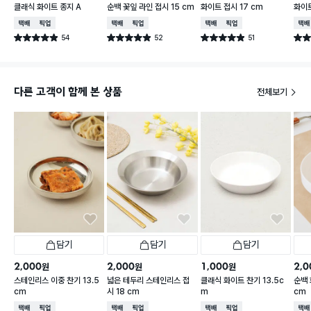
클래식 화이트 종지 A
순백 꽃잎 라인 접시 15 cm
화이트 접시 17 cm
화이트
택배배송
매장픽업
택배배송
매장픽업
택배배송
매장픽업
택배
54
52
51
별점 4.9점
별점 4.9점
별점 4.9점
별점 
건 작성
건 작성
건 작성
다른 고객이 함께 본 상품
전체보기
담기
담기
담기
2,000
2,000
1,000
2,0
원
원
원
스테인리스 이중 찬기 13.5
넓은 테두리 스테인리스 접
클래식 화이트 찬기 13.5c
순백 
cm
시 18 cm
m
cm
택배배송
매장픽업
택배배송
매장픽업
택배배송
매장픽업
택배