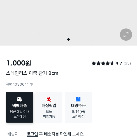
확대 보기
1
1,000
원
4.7
(65)
별점 4.7점
스테인리스 이중 찬기 9cm
품번 1033641
복사하기
택배배송
매장픽업
대량주문
평균 3일 이내
오늘
8/14(금)
도착예정
픽업가능
도착예정
배송지
로그인
후 배송지를 확인해 보세요.