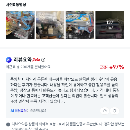
사진&동영상
137
고객 리뷰 
더보기
리뷰 이미지 등록 개수
2
리뷰요약
ai
beta
97%
최근 리뷰 200개를 분석했어요.
긍정리뷰
투명한 디자인과 튼튼한 내구성을 바탕으로 깔끔한 정리 수납에 유용
하다는 후기가 있습니다. 내용물 확인이 용이하고 공간 활용도를 높여
주방, 냉장고 등에서 활용도가 높다고 평가되었습니다. 가격 대비 품질
이 뛰어나 만족하는 고객님들이 많다는 의견이 많습니다. 일부 상품의
뚜껑 밀착력 부족 지적이 있습니다.
AI
리뷰요약
이 유용했나요?
리뷰요약은 상품의 의학적 효능 · 효과 및 품질인증과 무관합니다. 정확한 정보는
상품설명을 참고해 주세요.