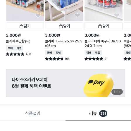
담기
담기
담기
5,000
3,000
3,000
3,0
원
원
원
클리어 수납함 (대)
클리어 바구니 25.3x25.3
클리어 바퀴 바구니 38.5 X
적층
x15cm
24 X 7 cm
(약2
택배배송
매장픽업
택배배송
매장픽업
택배배송
매장픽업
택배
450
별점 4.8점
건 작성
103
91
별점 4.7점
별점 4.9점
별점 
건 작성
건 작성
다이소X카카오페이
8월 결제 혜택 이벤트
3
4
상품설명
리뷰
331