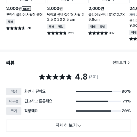
2,000
3,000
2,000
24,
원
원
원
NEW
부착식 클리어 서랍장 중형
냉장고 선반 걸이형 서랍 2
클리어 바구니 31X12.7X
개당
2.5 X 23 X 5 cm
9.6cm
클리어
택배배송
9.6
택배배송
매장픽업
택배배송
매장픽업
78
별점 4.6점
건 작성
222
397
택배
별점 4.7점
별점 4.9점
건 작성
건 작성
별점 
리뷰
전체보기
4.8
별점 4.8점
(331)
화면과 같아요
80%
색상
견고하고 튼튼해요
71%
내구성
적당해요
79%
크기
자세히 보기