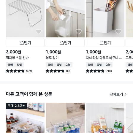
담기
담기
담기
3,000
1,000
1,000
2,0
원
원
원
적재형 스틸 선반
봉투 걸이
자석 타입 다용도 바구니 소
고무
형
택배배송
매장픽업
택배배송
매장픽업
오늘배송
택배배송
매장픽업
오늘배송
택배
979
809
788
별점 4.8점
별점 4.8점
별점 4.8점
별점 
건 작성
건 작성
건 작성
다른 고객이 함께 본 상품
전체보기
구매 2.3만+