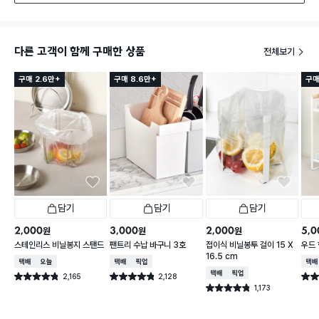
다른 고객이 함께 구매한 상품
전체보기
구매 2.6만+
구매 8.6만+
구매
담기
담기
담기
2,000
3,000
2,000
5,0
원
원
원
스테인리스 비닐봉지 스탠드
팬트리 수납 바구니 3호
접이식 비닐봉투 걸이 15 X
우드 
16.5 cm
택배배송
오늘배송
택배배송
매장픽업
택배
택배배송
매장픽업
2,165
2,128
별점 4.8점
별점 4.8점
별점 
건 작성
건 작성
1,173
별점 4.8점
건 작성