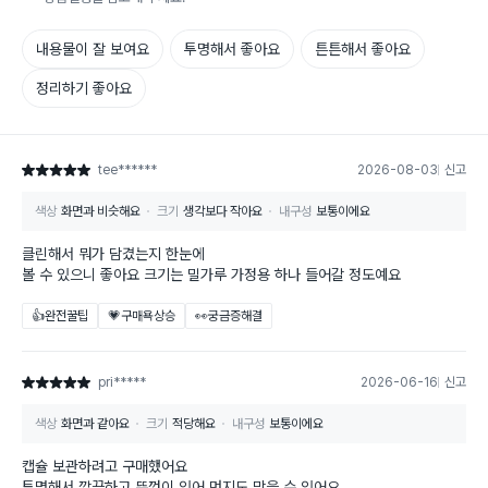
내용물이 잘 보여요
투명해서 좋아요
튼튼해서 좋아요
정리하기 좋아요
tee******
2026-08-03
신고
별점 5점
색상
화면과 비슷해요
크기
생각보다 작아요
내구성
보통이에요
클린해서 뭐가 담겼는지 한눈에
볼 수 있으니 좋아요 크기는 밀가루 가정용 하나 들어갈 정도예요
👍완전꿀팁
💗구매욕상승
👀궁금증해결
pri*****
2026-06-16
신고
별점 5점
색상
화면과 같아요
크기
적당해요
내구성
보통이에요
캡슐 보관하려고 구매했어요
투명해서 깔끔하고 뚜껑이 있어 먼지도 막을 수 있어요