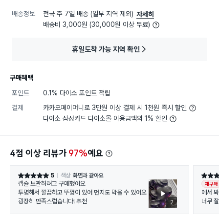
배송정보
전국 주 7일 배송 (일부 지역 제외)
자세히
배송비 3,000원 (30,000원 이상 무료)
휴일도착 가능 지역 확인
구매혜택
포인트
0.1% 다이소 포인트 적립
결제
카카오페이머니로 3만원 이상 결제 시 1천원 즉시 할인
다이소 삼성카드 다이소몰 이용금액의 1% 할인
4점 이상 리뷰가
97%
예요
5
색상
화면과 같아요
별점 5점
별점 5
캡슐 보관하려고 구매했어요
재구매
투명해서 깔끔하고 뚜껑이 있어 먼지도 막을 수 있어요
에서 봐
굉장히 만족스럽습니다! 추천
너무 
2
정리하기