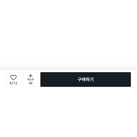
구매하기
8,172
94
로그인
온라인 다이소몰 1599-2211
온라인 다이소몰
다이소 매장 1522-4400
다이소 매장
평일 09:00 ~ 18:00
평일 09:00 ~ 18:00