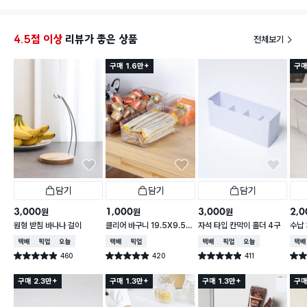
4.5점 이상
리뷰가 좋은 상품
전체보기
구매 1.6만+
구매
담기
담기
담기
3,000
1,000
3,000
2,0
원
원
원
원형 받침 바나나 걸이
클리어 바구니 19.5X9.5X
자석 타입 칸막이 홀더 4구
수납 
6.2cm
택배배송
매장픽업
오늘배송
택배배송
매장픽업
택배배송
매장픽업
오늘배송
택배
460
420
411
별점 4.9점
별점 4.9점
별점 4.9점
별점 
건 작성
건 작성
건 작성
구매 2.3만+
구매 1.3만+
구매 1.3만+
구매