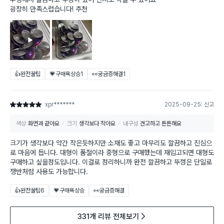
굉장히 만족스럽습니다! 추천
👍완전꿀팁
💗구매욕상승
1
👀궁금증해결
1
xpr*******
2025-09-25
신고
별점 5점
색상
화면과 같아요
크기
생각보다 작아요
내구성
견고하고 튼튼해요
크기가 생각보다 약간 작은듯하지만 소재도 좋고 마무리도 깔끔하고 진심으
로 마음에 듭니다. 대형이 품절이라 중형으로 구매했는데 재입고되면 대형도
구매하고 싶을정도입니다. 이걸로 정리하니까 완전 깔끔하고 뚜껑은 단일로
쟁반처럼 사용도 가능합니다.
👍완전꿀팁
6
💗구매욕상승
👀궁금증해결
331개 리뷰 전체보기