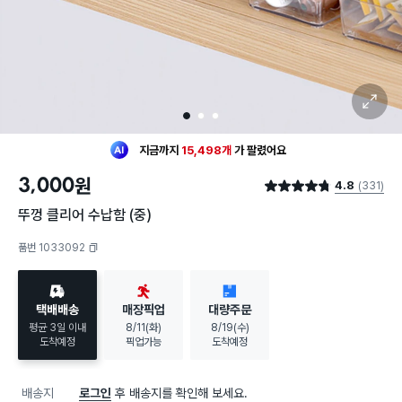
확대 보기
1
2
3
최근 한달
396명
이
구매했어요
지금까지
15,498개
가
팔렸어요
30대 여성
이 가장 많이
구매했어요
3,000
원
4.8
(331)
최근 한달
396명
이
구매했어요
별점 4.8점
지금까지
15,498개
가
팔렸어요
뚜껑 클리어 수납함 (중)
30대 여성
이 가장 많이
구매했어요
품번 1033092
복사하기
택배배송
매장픽업
대량주문
평균 3일 이내
8/11(화)
8/19(수)
도착예정
픽업가능
도착예정
배송지
로그인
후 배송지를 확인해 보세요.