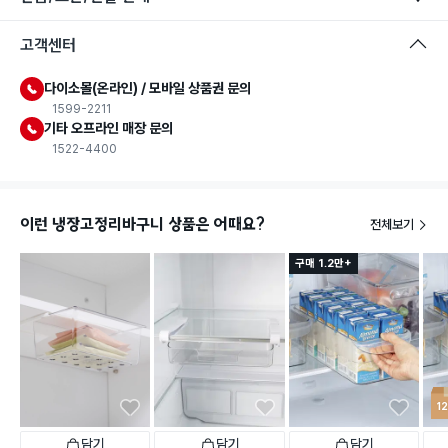
고객센터
다이소몰(온라인) / 모바일 상품권 문의
1599-2211
기타 오프라인 매장 문의
1522-4400
이런 냉장고정리바구니 상품은 어때요?
전체보기
구매 1.2만+
1
담기
담기
담기