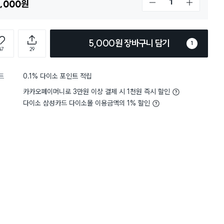
,000
원
개수 감소
개수 증가
5,000원 장바구니 담기
1
47
29
트
0.1% 다이소 포인트 적립
5
촉감
생각보다 부드러워요
5
촉감
생
별점 5점
카카오페이머니로 3만원 이상 결제 시 1천원 즉시 할인
 상품 (빨아 쓰는 키친타월 26
예전부터 쓰던거라 똑 떨어
했어요 어항 청소나 방바닥
0매×2롤)처음으로 구매하여 사용
다이소 삼성카드 다이소몰 이용금액의 1% 할인
소할때 정말 좋아요 빨아서
구매하였기에 사용하기에도 편리
알뜰하게 사용할수 있어 좋
니다
구매 5.5만+
구매 3만+
구매 2.6만+