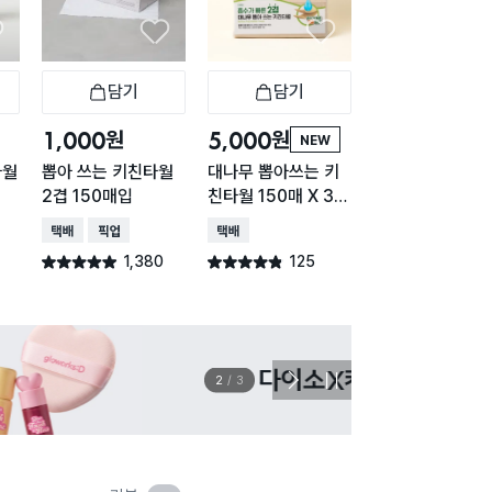
담기
담기
담기
바구니
장바구니
장바구니
장
원
원
원
1,000
5,000
2,000
NEW
타월
뽑아 쓰는 키친타월
대나무 뽑아쓰는 키
대나무 펄프 키친
2겹 150매입
친타월 150매 X 3개
월 120매 X 2롤
입
택배배송
매장픽업
택배배송
택배배송
매장픽업
오
1,380
125
358
별점 4.9점
별점 4.8점
별점 4.8점
건 작성
건 작성
건 작
이벤트
관심 
2
/
3
다
정
음
지
슬
라
이
드