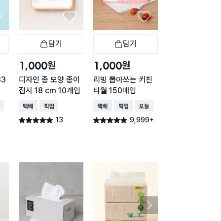
담기
담기
담기
바구니
장바구니
장바구니
장
원
원
원
1,000
1,000
2,000
33
디자인 종 모양 종이
리빙 뽑아쓰는 키친
맘스크린 지퍼백 
접시 18 cm 10개입
타월 150매입
40매
배송
택배배송
매장픽업
택배배송
매장픽업
오늘배송
택배배송
매장픽업
오
13
9,999+
2,77
별점 5.0점
별점 4.9점
별점 4.9점
건 작성
건 작성
건 작