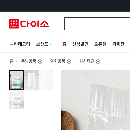
홈
신상발견
오픈런
기획전
카테고리
브랜드
홈
주방용품
일회용품
키친타월