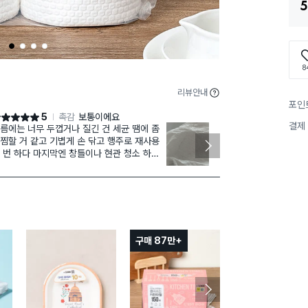
5
1
2
3
4
8
리뷰안내
포인
5
촉감
보통이에요
점 5점
별점 5점
결제
름에는 너무 두껍거나 질긴 건 세균 땜에 좀
구매한
재구매
찜할 거 같고 기볍게 손 닦고 행주로 재사용
×25cm 10
 번 하다 마지막엔 창틀이나 현관 청소 하기
전인데 믿고 
아요
하고 좋아보입
구매 87만+
구매 5.9만+