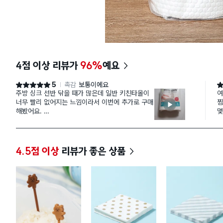
4점 이상 리뷰가
96%
예요
5
촉감
보통이에요
별점 5점
별
주방 싱크 선반 닦을 때가 많은데 일반 키친타올이
여
너무 빨리 없어지는 느낌이라서 이번에 추가로 구매
찜
해봤어요.
몇
두께가 일반 키친타올보다 탄탄해서 물 닦을 때도
좋
쉽게 흐트러지지 않고 한 장을 꽤 오래 쓸 수 있어
만족감이 크네요.
사이즈도 선반 닦기 딱 좋고, 사용 후 가볍게 헹궈서
4.5점 이상
리뷰가 좋은 상품
다시 쓰면 되니까 낭비가 확 줄었어요.
위생적으로 쓰려고 몇 번 쓰다가 교체해도 양이 넉
넉해서
부담 없고 실제로 물기 흡수도 좋아서 주방 정리할
때
훨씬 편해졌어요.
전체적으로 실용성과 가성비 모두 챙긴 선택이었습
니다.