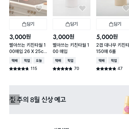
담기
담기
담기
장바구니
장바구니
장
원
원
원
3,000
3,000
5,000
빨아쓰는 키친타월 1
빨아쓰는 키친타월 1
2겹 대나무 키친
00매입 26 X 25c
00 매입
150매 6롤
m
택배배송
매장픽업
오늘배송
택배배송
매장픽업
택배배송
매장픽업
115
70
47
별점 4.7점
별점 4.8점
별점 4.8점
건 작성
건 작성
건 작성
다이소X카카오페이 8월 결제 혜택 
이
전
슬
라
이
드