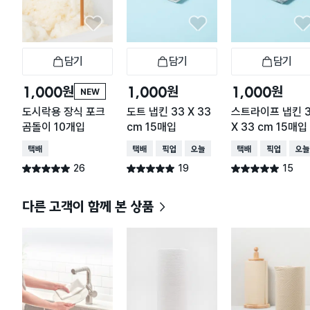
담기
담기
담기
장바구니
장바구니
장
원
원
원
1,000
1,000
1,000
NEW
도시락용 장식 포크
도트 냅킨 33 X 33
스트라이프 냅킨 
곰돌이 10개입
cm 15매입
X 33 cm 15매입
택배배송
택배배송
매장픽업
오늘배송
택배배송
매장픽업
오늘
26
19
15
별점 5.0점
별점 5.0점
별점 5.0점
건 작성
건 작성
건 작성
다른 고객이 함께 본 상품