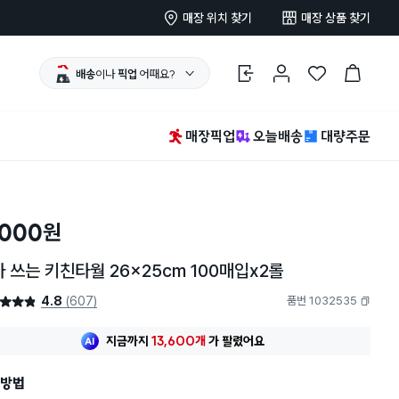
매장 위치 찾기
매장 상품 찾기
배송
이나
픽업
어때요?
로그인
마이페이지
찜 한 상품
장바구니
매장픽업
오늘배송
대량주문
,000
원
빨아 쓰는 키친타월 26x25cm 100매입x2롤
4.8
(607)
품번 1032535
4.8점
복사하기
지금까지
13,600개
가
팔렸어요
방법