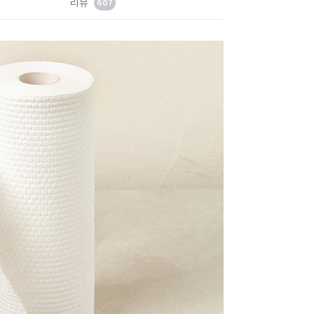
리뷰
607