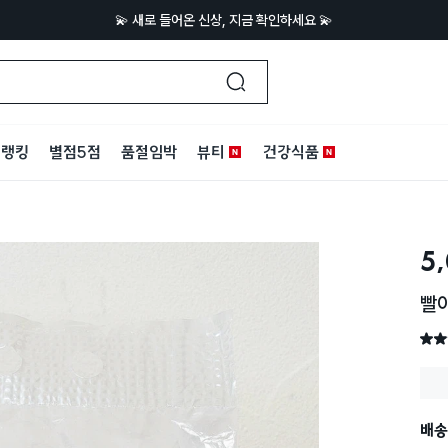
💫 새로 들어온 신상, 지금 확인하세요 💫
랭킹
별점5점
품절임박
뷰티
건강식품
5
별점 
배송