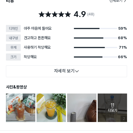
리뷰
전체보기
4.9
별점 4.9점
(48)
아주 마음에 들어요
59%
디자인
견고하고 튼튼해요
68%
내구성
사용하기 적당해요
71%
무게
적당해요
66%
크기
자세히 보기
사진&동영상
11
고객 리뷰 
더보기
리뷰 이미
2