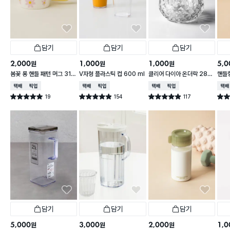
담기
담기
담기
2,000
1,000
1,000
5,0
원
원
원
봄꽃 롱 핸들 패턴 머그 310
V자형 플라스틱 컵 600 ml
클리어 다이아 온더락 280
핸들
ml
ml
0 m
택배배송
매장픽업
택배배송
매장픽업
택배배송
매장픽업
택배
19
154
117
별점 5.0점
별점 4.9점
별점 4.9점
별점 
건 작성
건 작성
건 작성
담기
담기
담기
5,000
3,000
2,000
1,0
원
원
원