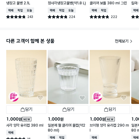
냉장고 물병 2.1L
정사각냉장고물병(약1.8 L)
클리어 보틀 380 ml 그린
칼라 
택배배송
매장픽업
오늘배송
택배배송
매장픽업
오늘배송
택배배송
매장픽업
택배
243
224
222
별점 4.8점
별점 4.8점
별점 4.8점
별점 
건 작성
건 작성
건 작성
다른 고객이 함께 본 상품
전체보기
담기
담기
담기
1,000
1,000
1,000
1,0
원
원
원
NEW
NEW
사각 양각 유리컵 380 ml
일본제 펄 클리어 물컵(약2
브이형 양각 유리컵 290 m
일본제
80 ml)
l
80 m
택배배송
택배배송
매장픽업
택배배송
택배
16