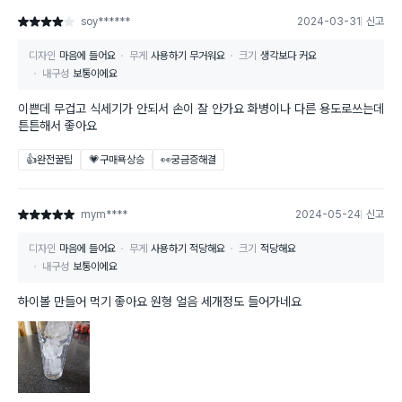
soy******
2024-03-31
신고
별점 4점
디자인
마음에 들어요
무게
사용하기 무거워요
크기
생각보다 커요
내구성
보통이에요
이쁜데 무겁고 식세기가 안되서 손이 잘 안가요 화병이나 다른 용도로쓰는데
튼튼해서 좋아요
👍완전꿀팁
💗구매욕상승
👀궁금증해결
mym****
2024-05-24
신고
별점 5점
디자인
마음에 들어요
무게
사용하기 적당해요
크기
적당해요
내구성
보통이에요
하이볼 만들어 먹기 좋아요 원형 얼음 세개정도 들어가네요