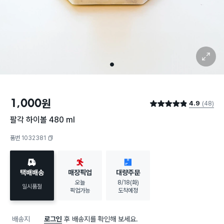
확대 보기
1
1,000
원
4.9
(48)
별점 4.9점
팔각 하이볼 480 ml
품번 1032381
복사하기
택배배송
매장픽업
대량주문
오늘
8/18(화)
일시품절
픽업가능
도착예정
배송지
로그인
후 배송지를 확인해 보세요.