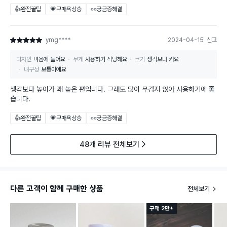
👍완전꿀팁
💗구매욕상승
👀궁금증해결
ymg****
2024-04-15
신고
별점 5점
디자인
마음에 들어요
무게
사용하기 적당해요
크기
생각보다 커요
내구성
보통이에요
생각보다 높이가 꽤 높은 편입니다. 그래도 많이 무겁지 않아 사용하기에 좋
습니다.
👍완전꿀팁
💗구매욕상승
👀궁금증해결
48개 리뷰 전체보기
다른 고객이 함께 구매한 상품
전체보기
구매 2만+