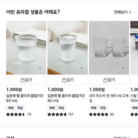
이런 유리컵 상품은 어때요?
전체보기
담기
담기
담기
1,000
1,000
1,000
1,0
원
원
원
일본제 펄 클리어 물컵(약2
일본제 펄 클리어 물컵(약3
사각 위스키 잔 185 ml 2개
스틸 
80 ml)
80 ml)
입
150
택배배송
매장픽업
택배배송
매장픽업
택배배송
매장픽업
택배
79
157
60
별점 4.5점
별점 4.7점
별점 4.8점
별점 
건 작성
건 작성
건 작성