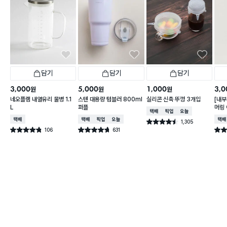
담기
담기
담기
3,000
5,000
1,000
3,0
원
원
원
네오플램 내열유리 물병 1.1
스텐 대용량 텀블러 800ml
실리콘 신축 뚜껑 3개입
[내부
L
퍼플
머링
택배배송
매장픽업
오늘배송
컵 3
택배배송
택배배송
매장픽업
오늘배송
택배
1,305
별점 4.5점
건 작성
106
631
별점 4.8점
별점 4.7점
별점 
건 작성
건 작성