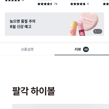
별점 4.8점
건 작성
79
11
별점 4.5점
별점 4.8점
별점 
건 작성
건 작성
늦으면 품절 주의
8월 신상 예고
1
3
상품설명
리뷰
48