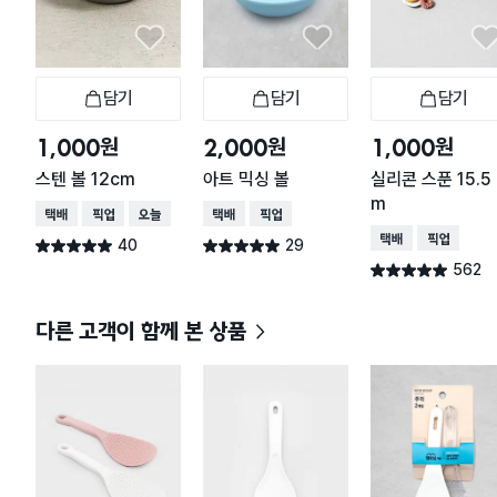
담기
담기
담기
장바구니
장바구니
장
원
원
원
1,000
2,000
1,000
스텐 볼 12cm
아트 믹싱 볼
실리콘 스푼 15.5 
m
택배배송
매장픽업
오늘배송
택배배송
매장픽업
택배배송
매장픽업
40
29
별점 5.0점
별점 5.0점
건 작성
건 작성
562
별점 4.9점
건 작성
다른 고객이 함께 본 상품