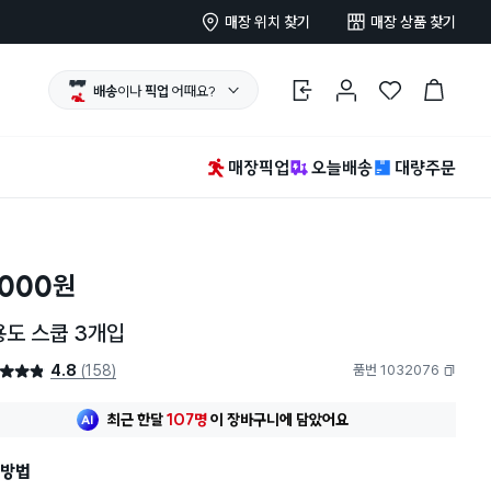
매장 위치 찾기
매장 상품 찾기
배송
이나
픽업
어때요?
로그인
마이페이지
찜 한 상품
장바구니
매장픽업
오늘배송
대량주문
,000
원
용도 스쿱 3개입
4.8
(158)
품번 1032076
4.8점
복사하기
최근 한달
107명
이
장바구니에 담았어요
방법