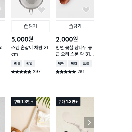
담기
담기
담기
바구니
장바구니
장바구니
장
원
원
원
5,000
2,000
1,000
c
스텐 손잡이 채반 21
천연 옻칠 참나무 둥
믹싱볼 채반 16c
cm
근 요리 스푼 약 31c
(거치가능)
m
택배배송
매장픽업
택배배송
매장픽업
오늘배송
택배배송
매장픽업
오
297
281
264
별점 4.9점
별점 4.9점
별점 4.9점
건 작성
건 작성
건 작
구매 1.3만+
구매 1.3만+