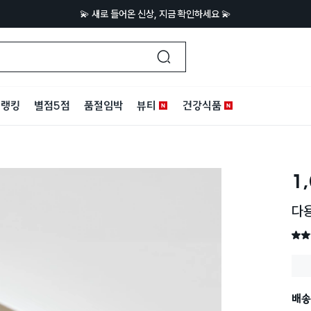
💫 새로 들어온 신상, 지금 확인하세요 💫
랭킹
별점5점
품절임박
뷰티
건강식품
1
다
별점 
배송