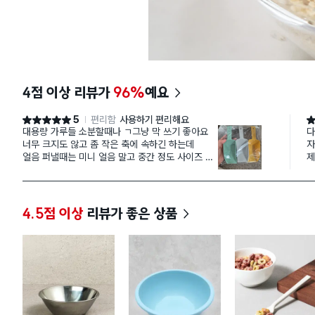
4점 이상 리뷰가
96%
예요
5
편리함
사용하기 편리해요
별점 5점
별
대용량 가루들 소분할때나 ㄱ그냥 막 쓰기 좋아요
다
너무 크지도 않고 좀 작은 축에 속하긴 하는데
자
얼음 퍼낼때는 미니 얼음 말고 중간 정도 사이즈 되
제
는 각얼음 3개에서 4개는 퍼집니다
점
4.5점 이상
리뷰가 좋은 상품