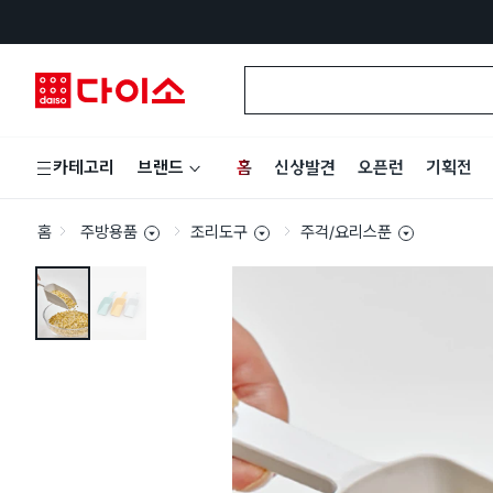
홈
신상발견
오픈런
기획전
카테고리
브랜드
홈
주방용품
조리도구
주걱/요리스푼