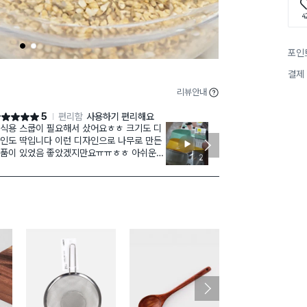
4
1
2
포인
결제
리뷰안내
5
편리함
사용하기 편리해요
점 5점
별점 5점
식용 스쿱이 필요해서 샀어요ㅎㅎ 크기도 디
작은 스쿱 여러
인도 딱입니다 이런 디자인으로 나무로 만든
이라 더 좋아요
품이 있었음 좋았겠지만요ㅠㅠㅎㅎ 아쉬운
다양한 용도에
2
도 있지만 맘에 들어용ㅎㅎ