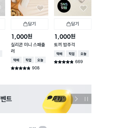
담기
담기
담기
바구니
장바구니
장바구니
장
원
원
원
1,000
1,000
2,000
실리콘 미니 스패츌
토끼 밥주걱
옻칠 요리 스푼 
러
형
배송
택배배송
매장픽업
오늘배송
택배배송
매장픽업
오늘배송
택배배송
매장픽업
오
669
별점 4.8점
건 작성
908
130
별점 4.8점
별점 4.8점
건 작성
건 작
이벤트
관심 
2
/
3
다
정
음
지
슬
라
이
드