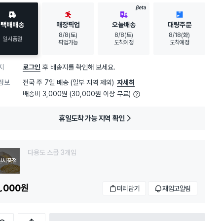
BETA
택배배송
매장픽업
오늘배송
대량주문
8/8(토)
8/8(토)
8/18(화)
일시품절
픽업가능
도착예정
도착예정
지
로그인
후 배송지를 확인해 보세요.
정보
전국 주 7일 배송 (일부 지역 제외)
자세히
배송비 3,000원 (30,000원 이상 무료)
휴일도착 가능 지역 확인
다용도 스쿱 3개입
일시품절
,000
원
미리담기
재입고알림