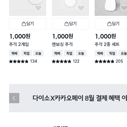
담기
담기
담기
장바구니
장바구니
장
원
원
원
1,000
1,000
1,000
주걱 2개입
엔보싱 주걱
주걱 2종 세트
택배배송
매장픽업
오늘배송
택배배송
매장픽업
오늘배송
택배배송
매장픽업
오늘
134
122
205
별점 4.8점
별점 4.8점
별점 4.8점
건 작성
건 작성
건 작성
다이소X카카오페이 8월 결제 혜택 
이
전
슬
라
이
드