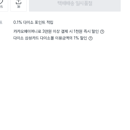
택배배송 일시품절
25
38
트
0.1% 다이소 포인트 적립
카카오페이머니로 3만원 이상 결제 시 1천원 즉시 할인
다이소 삼성카드 다이소몰 이용금액의 1% 할인
5
편리함
사용하기 편리해요
5
편리함
별점 5점
모로 주방에 필요한데 3개 구성
얼음통에 넣어놨어요
 색도 예쁘고 얼음 양념 커피등
투명이 이쁘긴했는데 넘 
 쓰기 좋을듯 해요
제땜에 이걸로~ 근데 얼음
어두니 사용할때 편해서 좋
플라스틱이니까 쓰다가 
두개 잘 보관해뒀다가 쓰려