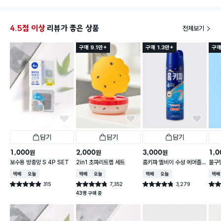
딱 좋아
4.5점 이상
리뷰가 좋은 상품
전체보기
구매 9.1만+
구매 1.3만+
구매
담기
담기
담기
1,000
2,000
3,000
1,0
원
원
원
보수용 방충망 S 4P SET
2in1 초파리트랩 세트
홈키파 엘비이 수성 에어졸
물구
500 ml
택배배송
오늘배송
택배배송
오늘배송
택배배송
오늘배송
택배
315
7,352
3,279
별점 4.9점
별점 4.8점
별점 4.8점
별점 
건 작성
건 작성
건 작성
43명 구매 중