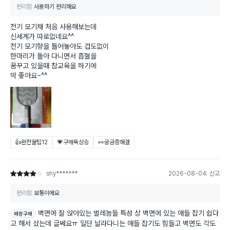
편리함
사용하기 편리해요
전기 모기채 처음 사용해보는데
신세계가 따로없네요^^
전기 모기향을 틀어놓아도 겁도없이
한마리가 돌아 다니면서 흡혈을
꿈꾸고 있을때 참교육을 하기에
딱 좋아요~^^
👍완전꿀팁
12
💗구매욕상승
👀궁금증해결
shy*******
2026-08-04
신고
별점 4점
편리함
보통이에요
벽면에 잘 앉아있는 벌레놈들 특성 상 벽면에 있는 애들 잡기 쉽다
매장구매
고 해서 샀는데 글쎄요ㅠ 일단 날라다니는 애들 잡기도 힘들고 벽면도 각도