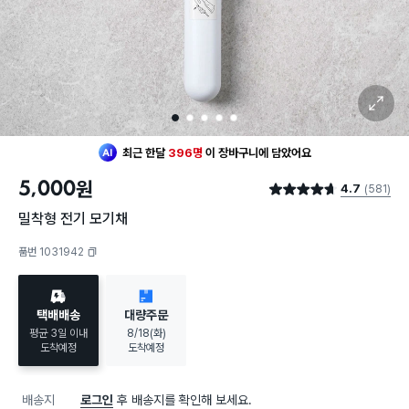
확대 보기
1
2
3
4
5
최근 한달
396명
이
장바구니에 담았어요
20대 여성
이 가장 많이
찜했어요
5,000
원
4.7
(581)
최근 한달
396명
이
장바구니에 담았어요
별점 4.7점
20대 여성
이 가장 많이
찜했어요
밀착형 전기 모기채
품번 1031942
복사하기
택배배송
대량주문
평균 3일 이내
8/18(화)
도착예정
도착예정
배송지
로그인
후 배송지를 확인해 보세요.