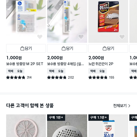
담기
담기
담기
1,000
2,000
2,000
1,0
원
원
원
보수용 방충망 M 2P SET
보수용 방충망 4매입 (실속
노런 쥐끈끈이 2P
보수용
형)
cm 
택배배송
오늘배송
택배배송
오늘배송
택배배송
오늘배송
택배
314
202
155
별점 4.8점
별점 4.8점
별점 4.8점
별점 
건 작성
건 작성
건 작성
다른 고객이 함께 본 상품
전체보기
구매 1만+
구매 1.1만+
구매