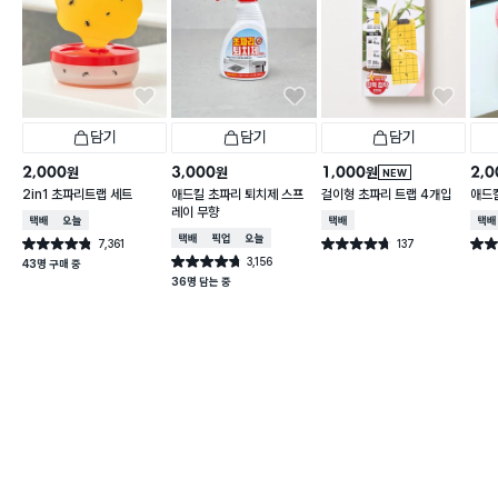
담기
담기
담기
2,000
3,000
1,000
2,0
원
원
원
NEW
2in1 초파리트랩 세트
애드킬 초파리 퇴치제 스프
걸이형 초파리 트랩 4개입
애드킬
레이 무향
택배배송
오늘배송
택배배송
택배
택배배송
매장픽업
오늘배송
7,361
137
별점 4.8점
별점 4.7점
별점 
건 작성
건 작성
3,156
별점 4.7점
43명 구매 중
건 작성
36명 담는 중