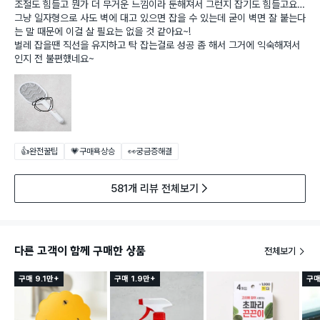
조절도 힘들고 뭔가 더 무거운 느낌이라 둔해져서 그런지 잡기도 힘들고요…
그냥 일자형으로 사도 벽에 대고 있으면 잡을 수 있는데 굳이 벽면 잘 붙는다
는 말 때문에 이걸 살 필요는 없을 것 같아요~!
벌레 잡을땐 직선을 유지하고 탁 잡는걸로 성공 좀 해서 그거에 익숙해져서
인지 전 불편했네요~
👍완전꿀팁
💗구매욕상승
👀궁금증해결
581개 리뷰 전체보기
다른 고객이 함께 구매한 상품
전체보기
구매 9.1만+
구매 1.9만+
구매