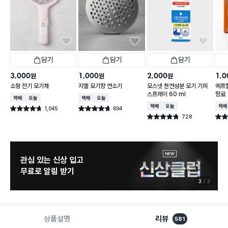
담기
담기
담기
3,000
1,000
2,000
1,0
원
원
원
소형 전기 모기채
지엘 모기향 연소기
모스넷 천연성분 모기 기피
에프킬
스프레이 60 ml
향료
택배배송
오늘배송
택배배송
오늘배송
택배배송
오늘배송
택배
1,045
694
별점 4.7점
별점 4.7점
건 작성
건 작성
728
별점 4.8점
별점 
건 작성
관심 있는 신상 입고
무료로 알림 받기
3
3
상품설명
리뷰
581