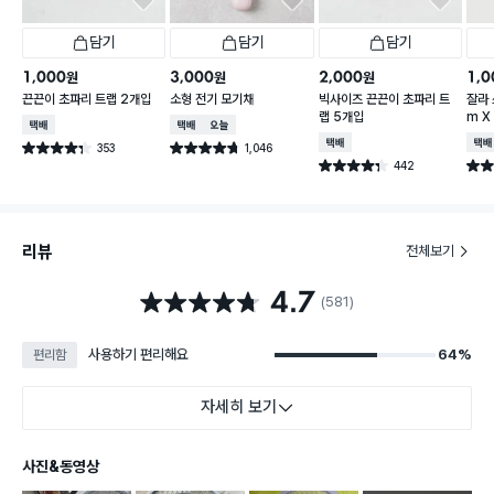
담기
담기
담기
1,000
3,000
2,000
1,0
원
원
원
끈끈이 초파리 트랩 2개입
소형 전기 모기채
빅사이즈 끈끈이 초파리 트
잘라 
랩 5개입
m X
택배배송
택배배송
오늘배송
택배배송
택배
353
1,046
별점 4.3점
별점 4.7점
건 작성
건 작성
442
별점 4.3점
별점 
건 작성
리뷰
전체보기
4.7
별점 4.7점
(581)
사용하기 편리해요
64%
편리함
자세히 보기
사진&동영상