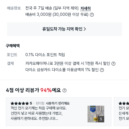
배송정보
전국 주 7일 배송 (일부 지역 제외)
자세히
배송비 3,000원 (30,000원 이상 무료)
휴일도착 가능 지역 확인
구매혜택
포인트
0.1% 다이소 포인트 적립
결제
카카오페이머니로 3만원 이상 결제 시 1천원 즉시 할인
다이소 삼성카드 다이소몰 이용금액의 1% 할인
4점 이상 리뷰가
94%
예요
5
편리함
사용하기 편리해요
별점 5점
별점 5
꺽인 전기 모기채는 처음 구매해 보아요.
전기 
건전지 넣고 바로 사용했는데 가볍고,
신세계
사용하기 편하네요. 추천합니다!
전기 
5
오늘도 좋은날 되세요♡♡♡
한마리
꿈꾸고