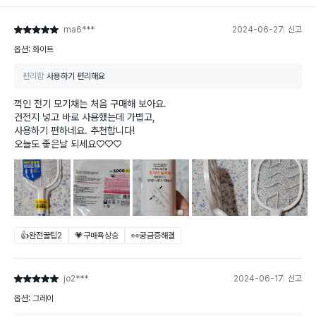
ma6***
2024-06-27
신고
별점 5점
옵션: 화이트
편리함
사용하기 편리해요
꺽인 전기 모기채는 처음 구매해 보아요.
건전지 넣고 바로 사용했는데 가볍고,
사용하기 편하네요. 추천합니다!
오늘도 좋은날 되세요♡♡♡
👍완전꿀팁
2
💗구매욕상승
👀궁금증해결
jo2***
2024-06-17
신고
별점 5점
옵션: 그레이