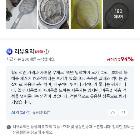
180
고객 리뷰 
더보기
리뷰요약
ai
beta
94%
최근 리뷰 200개를 분석했어요.
긍정리뷰
합리적인 가격과 가벼운 무게로, 벽면 밀착하여 모기, 파리, 초파리 등
해충 제거에 효과적이라는 후기가 있습니다. 촘촘한 살대와 꺾이는 손
잡이로 사용이 편리하며, 내구성이 뛰어나 가성비가 좋다는 평가입니
다. 일부 사용법에 어려움을 느끼는 사용자는 있지만, 여름철 해충 걱
정을 덜어준다는 의견이 많습니다. 전반적으로 유용한 상품으로 평가
되었습니다.
AI
리뷰요약
이 유용했나요?
리뷰요약은 상품의 의학적 효능 · 효과 및 품질인증과 무관합니다. 정확한 정보는
상품설명을 참고해 주세요.